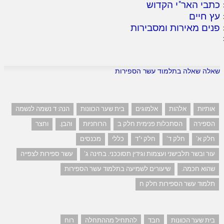
כתבי האר"י הקדוש
עץ חיים
פנים מאירות ומסבירות
שאלה שאלה בתלמוד עשר הספירות
אותיות
אלהות
אלמוגים
בית שער הכוונות
הנה: ד נשמה לנשמה
הספירה
הסתכלות פנימית חלק ב
הרוחניות
והבן.
וחצר
חלק א'
חלק ד'
חלק י"ד
כללי
מכנסים
עור ובשר תלבישני ועצמות וגידין תסוככני. בחינה ג'
עשר ספירות לצפייה
שהוא חכמה.
שיעורים לשמיעה בתלמוד עשר הספירות
תלמוד עשר הספירות חלק ח
בית שער הכוונות
חבד
להתחיל מההתחלה
רוח