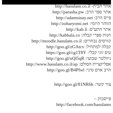
חלק י
אתר הבית- http://hasulam.co.il
חלק יא
אתר ספר הרב: http://parasha.pw
פייס הרב: http://adamsinay.net
חלק יב
הזוהר היומי: http://zoharyomi.net
אתר התע"ס: http://kab.li
חלק יג
חנות ספרי קבלה: http://kabbala.co
חלק יד
קורסים נבחרים: http://moodle.hasulam.co.il
קבלה למתחיל: http://goo.gl/zGAtcv
חלק טו
טיפ זוגי קבלי: https://goo.gl/cg1T8Y
חלק ט"ז
ניוזלטר שבועי: http://goo.gl/uQl5qR
אפליקציית הסולם: http://www.hasulam.co.il/ap
בית שער הכוונות
הרב אדם סיני: http://goo.gl/B4Pfwl
שידור חי
צור קשר: http://goo.gl/81NR6h
הזמן סט תע"ס
פייסבוק –
הזמן סט תלמוד עשר הספירות
http://facebook.com/hasulams
ספרים להורדה