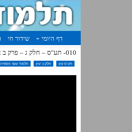
דף היומי
שידור חי
ה
010- תע"ס – חלק ג – פרק ב אות א או"פ א
תע"ס עיון
חלק ג' עיון
תלמוד עשר הספירות-