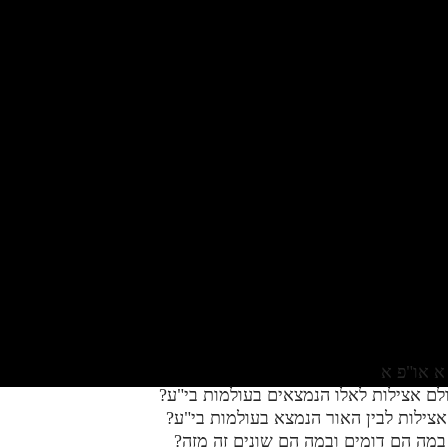
א או"פ א