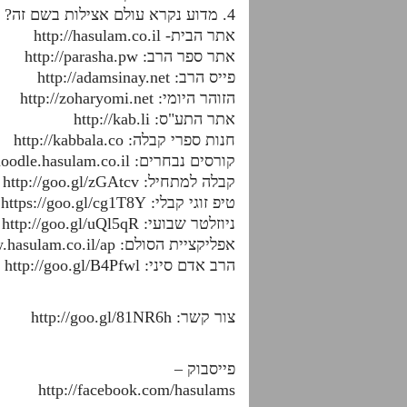
4. מדוע נקרא עולם אצילות בשם זה?
אתר הבית- http://hasulam.co.il
אתר ספר הרב: http://parasha.pw
פייס הרב: http://adamsinay.net
הזוהר היומי: http://zoharyomi.net
אתר התע"ס: http://kab.li
חנות ספרי קבלה: http://kabbala.co
קורסים נבחרים: http://moodle.hasulam.co.il
קבלה למתחיל: http://goo.gl/zGAtcv
טיפ זוגי קבלי: https://goo.gl/cg1T8Y
ניוזלטר שבועי: http://goo.gl/uQl5qR
אפליקציית הסולם: http://www.hasulam.co.il/ap
הרב אדם סיני: http://goo.gl/B4Pfwl
צור קשר: http://goo.gl/81NR6h
פייסבוק –
http://facebook.com/hasulams