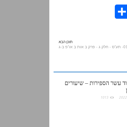
S
h
a
תוכן הבא
 פרק ב אות ב או"פ ב-ג
r
e
ד עשר הספירות – שיעורים
1013