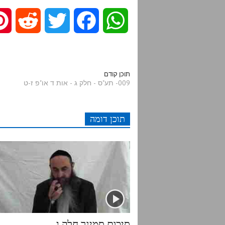
R
T
F
W
e
w
a
h
d
i
c
a
תוכן קודם
009- תע"ס - חלק ג - אות ד או"פ ז-ט
d
t
e
t
תוכן דומה
i
t
b
s
t
e
o
A
r
o
p
k
p
סיכום סמינר חלק ג