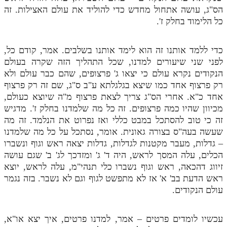
הס"ג, עושה אתחול מחדש כדי להוליד את עולם האצילות. זה
כל הלימוד בחלק ז'.
כדי ללמד אותנו זה הוא לימד אותנו בשלבים. אמר, קודם כל,
לפני שני שיעורים למדנו, שכל התהליך הזה שקרה בעולם
הנקודים נקרא עולם כי יצאו ג' פרצופים, שהם כבר עולם ולא
רק פרצוף אחד כמו שיצא בגלגלתא ע"ב ס"ג, שם זה רק פרצוף
אחד כ"א. אחרי הס"ג צריך לצאת פרצוף מ"ה שיוצא כעולם,
מכיוון שהיו כמה פרצופים. זה כל מה שלמדנו בחלק ז'. מדגיש
זה כי טוב להסתכל במבט כללי ואז נפרוט את הנלמד. זה מה
שעשה בעה"ס בצורה גאונית. אומר, נסתכל על כל מה שלמדנו
– גדלות, מעבר מקטנות לגדלות, גדלות יצאה ראש וגוף ונשברו
הכלים, עלה המסך לראש, היה ד' ג' ומזדכך לג' ב' שגם עושה
זיווג דהכאה, ראש וגוף נשברו כלי תנהי"מ, עלה לראש, יוצא
ראש הדעת בב' א' אז לא מתפשט לגוף וגם לא נשבר. בזה נגמר
עולם הנקודים.
עכשיו לומדים פרטים – אמר, למדנו פרטים, איך יצא או"א,