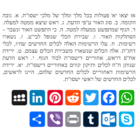
אז יצאו יא' פעולות בכל מלך ומלך של מלכי ישסו"ת. א. גובה
הקומה. ב. סוג האור ע"פי הדעת. ג. ראש שיצא ממטה למעלה.
ד. הגוף שמתפשט ממעלה למטה. ה. כי התפשט האור ונשבר –
הסתלקות האור. ו. שבירת הכלי שנופל לבי"ע. ז. נשארו
רשימות. ח. עלו הרשימות האלה לכלים החדשים שהיו, לכלי
דחג"ת. אלה הכלים שנשארו משבירת הכלים עצמם. ט. ירידת
אח"פ דראש, אחוריים דישסו"ת לבח' הגוף. י. ראש הדעת
שנותן ח"ח לכלים ותיקון קווים באחוריים דישסו"ת. יא. ירידת
הרשימות דאחוריים לכלים החדשים שלהם, היינו לראשים,
לכלים החדשים של ראשי ישסו"ת.
M
L
P
R
T
F
W
y
i
i
e
w
a
h
S
V
P
T
O
S
S
n
n
d
i
c
a
h
i
r
u
u
k