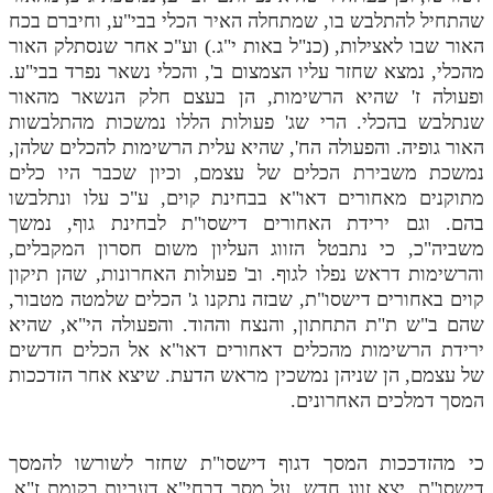
שהתחיל להתלבש בו, שמתחלה האיר הכלי בבי"ע, וחיברם בכח
תלמוד עשר הספירות חלק יא
האור שבו לאצילות, (כנ"ל באות י"ג.) וע"כ אחר שנסתלק האור
מהכלי, נמצא שחזר עליו הצמצום ב', והכלי נשאר נפרד בבי"ע.
תלמוד עשר הספירות חלק יב
ופעולה ז' שהיא הרשימות, הן בעצם חלק הנשאר מהאור
תלמוד עשר הספירות חלק יג
שנתלבש בהכלי. הרי שג' פעולות הללו נמשכות מהתלבשות
האור גופיה. והפעולה הח', שהיא עלית הרשימות להכלים שלהן,
תלמוד עשר הספירות חלק יד
נמשכת משבירת הכלים של עצמם, וכיון שכבר היו כלים
מתוקנים מאחורים דאו"א בבחינת קוים, ע"כ עלו ונתלבשו
תלמוד עשר הספירות חלק טו
בהם. וגם ירידת האחורים דישסו"ת לבחינת גוף, נמשך
תלמוד עשר הספירות חלק טז
משביה"כ, כי נתבטל הזווג העליון משום חסרון המקבלים,
והרשימות דראש נפלו לגוף. וב' פעולות האחרונות, שהן תיקון
בית שער הכוונות
קוים באחורים דישסו"ת, שבזה נתקנו ג' הכלים שלמטה מטבור,
שהם ב"ש ת"ת התחתון, והנצח וההוד. והפעולה הי"א, שהיא
אודות האתר
ירידת הרשימות מהכלים דאחורים דאו"א אל הכלים חדשים
של עצמם, הן שניהן נמשכין מראש הדעת. שיצא אחר הזדככות
אודות האתר
המסך דמלכים האחרונים.
בעל הסולם
אתר הבית
כי מהזדככות המסך דגוף דישסו"ת שחזר לשורשו להמסך
דישסו"ת, יצא זווג חדש, על מסך דבחי"א דעביות בקומת ז"א,