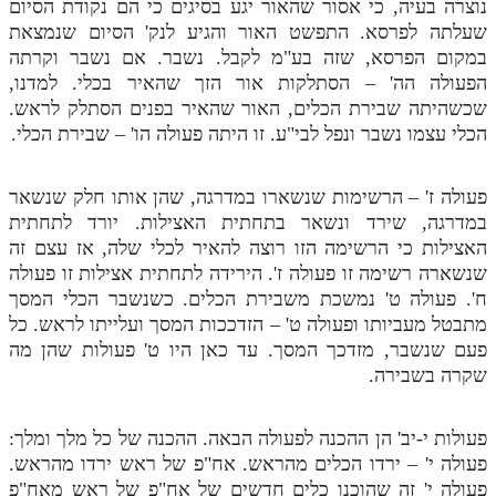
נוצרה בעיה, כי אסור שהאור יגע בסיגים כי הם נקודת הסיום
שעלתה לפרסא. התפשט האור והגיע לנק' הסיום שנמצאת
במקום הפרסא, שזה בע"מ לקבל. נשבר. אם נשבר וקרתה
הפעולה הה' – הסתלקות אור הזך שהאיר בכלי. למדנו,
שכשהיתה שבירת הכלים, האור שהאיר בפנים הסתלק לראש.
הכלי עצמו נשבר ונפל לבי"ע. זו היתה פעולה הו' – שבירת הכלי.
פעולה ז' – הרשימות שנשארו במדרגה, שהן אותו חלק שנשאר
במדרגה, שירד ונשאר בתחתית האצילות. יורד לתחתית
האצילות כי הרשימה הזו רוצה להאיר לכלי שלה, אז עצם זה
שנשארה רשימה זו פעולה ז'. הירידה לתחתית אצילות זו פעולה
ח'. פעולה ט' נמשכת משבירת הכלים. כשנשבר הכלי המסך
מתבטל מעביותו ופעולה ט' – הזדככות המסך ועלייתו לראש. כל
פעם שנשבר, מזדכך המסך. עד כאן היו ט' פעולות שהן מה
שקרה בשבירה.
פעולות י-יב' הן ההכנה לפעולה הבאה. ההכנה של כל מלך ומלך:
פעולה י' – ירדו הכלים מהראש. אח"פ של ראש ירדו מהראש.
פעולה י' זה שהוכנו כלים חדשים של אח"פ של ראש מאח"פ