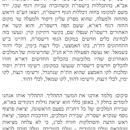
לאתר ספר הרב
אב"א, בהתכללות בישסו"ת וכשהוכרה עביות דגוף שבו, ירד
משם למקומו בחזה דכללות הגוף דישסו"ת, ויצאו הע"ס דראש
דף היומי בזוהר הקדוש
מהחזה ולמעלה, שהוא מפרק עליון דיסוד ולמעלה עד מקום
החזה דגוף דאו"א, ששם הפה דישסו"ת, והוא קשר את
האחורים דישסו"ת שנפלו שם, בקשר דתיקון קוין. ונעשו בזה
לבחינת כלים חדשים במקום הגוף דישסו"ת, דהיינו ב"ש
התחתונים דת"ת, בקו האמצעי, וכלי דנצח בימין, וכלי דהוד
בשמאל. ואז נעשה הפעולה הי"א הנ"ל, שהרשימות של המלכים
האחרונים שהיו מלובשות בהכלים החדשים דאו"א חזרו
להכלים חדשים דישסו"ת שנעשו במקומן: רשימו דת"ת ויסוד
ומלכות לקו האמצע שהוא הת"ת שנתגדל, ורשימו דנצח, לקו
ימין, לכלי דנצח, ורשימו דהוד, לקו שמאל, לכלי דהוד.
סיכום: מלמד אותנו את המשך התהליך. התהליך אותו אנחנו
לומדים בחלק ז', באופן כללי הוא יציאת גדלות דנקודים באו"א,
שבירת המלכים של כל דחג"ת בפעם הראשונה, יציאת פרצוף
נוסף שנקרא ישסו"ת, שבירת המלכים, הזדככות המסך, יציאת
ראש הדעת והסתלקות חזרה לס"ג, כי לא צלחה מציאות
שנקראת עולם הנקודים – עולם השבירה, עולה חזרה לראש