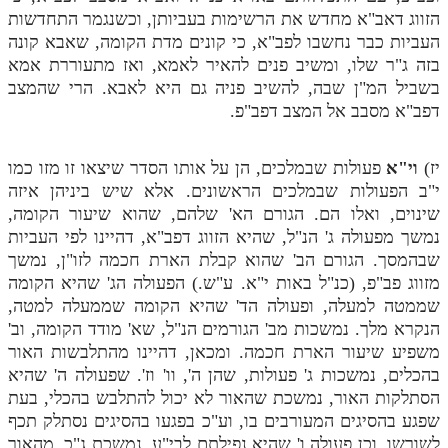
הזווג דאב"א מחדש את הרשימות בעביותן, וכשנגמר התחדשות
מנוע חיפוש בספרים
העביות כבר נחשבו לפב"א, כי קונים מדת הקומה, שאבא קונה
בזה ג"ר שלו, ומשיב פנים להאיר לאמא, ואז מתעוררת אמא
תלמוד עשר הספירות בעיון
בשביל המ"ן שבה, להשיב פניה גם היא לאבא. הרי שהמצב
דפב"א מסבב אל המצב דפב"פ.
תלמוד עשר הספירות חלק א
תע"ס חלק ב' עיון
יז)
וי"א
פעולות שבמלכים, הן על אותו הסדר שיצאו זו מזו כמו
תע"ס חלק ג' עיון
י"ב הפעולות שבמלכים הראשונים. אלא שיש ביניהן איזה
שינוים, ואלו הם. הגורם הא' שלהם, שהוא שיעור הקומה,
תלמוד עשר הספירות חלק ד
נמשך מפעולה ג' הנ"ל, שהיא הזווג דפב"א, דהיינו לפי העביות
שבהמסך. הגורם הב' שהוא קבלת הארת חכמה לזו"ן, נמשך
תלמוד עשר הספירות חלק ה
מזווג פב"פ, (כנ"ל באות י"א. ע"ש.) הפעולה הג' שהיא הקומה
תלמוד עשר הספירות חלק ו
שממטה למעלה, ופעולה הד' שהיא הקומה שממעלה למטה,
הנקרא מלך. נמשכות מב' הגורמים הנ"ל, שא' מודד הקומה, וב'
תלמוד עשר הספירות חלק ז
משפיע שיעור הארת חכמה. ומכאן, דהיינו מהתלבשות האור
תלמוד עשר הספירות חלק ח
בהכלים, נמשכות ג' פעולות, שהן ה', וו' וז'. שפעולה ה' שהיא
הסתלקות האור, נמשכת שהאור לא יכול להתלבש בהכלי, בעת
תלמוד עשר הספירות חלק ט
שפגע בהסיגים המעורבים בו, וע"כ בפגעו בהסיגים נסתלק תכף
לשורשו, וכן פעולה ו' שהיא נפילתם לבי"ע, נמשכת ג"כ, מהאור
תלמוד עשר הספירות חלק י