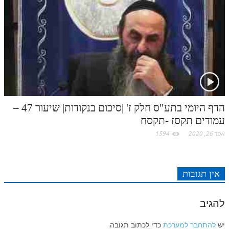
הדף היומי בתע"ס חלק ז' |סיכום בנקודות| שיעור 47 –
עמודים תקסז -תקסח
אפר 26, 2020
1594
אין תגובות
להגיב
יש
להתחבר למערכת
כדי לכתוב תגובה.