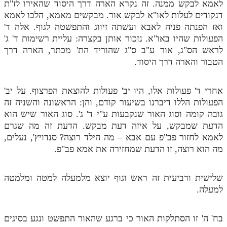
לאמא לבקש ממנה. זה נקרא הארה דרך היסוד שהאירו לז"ת
דנקודים לעלות לאו"א לבקש אור. מבקשים מאמא, הלכו לאמא
ואז הפנתה פניה לאבא ועשתה זיווג והתפשטה לגוף. אלה ד'
הפעולות שהיו באו"א. נזכור אותן בקצרה: עליית רשימות ד' ג'
לראש הס"ג, אור ע"ב ס"ג שהוריד הת' מכתר, הארה דרך
הטבור והארה דרך היסוד.
אחרי ד' פעולות אלו, היו יב' פעולות להוצאת הפרצוף. על יב'
הפעולות הללו דיברנו בשיעור קודם, והן: הראשונה והשניה זה
גובה קומה וסוג האור שנקבעות ע"י ד' ג'. סוג האור שיש הוא
הדעת שמבקש, על איזה דעת מבקש. הדעת זה מה שגרם
לאמא לחזור פב"פ עם אבא – מה הילד רוצה? סנדויץ', נעלים,
מה הוא רוצה, זו הדעת שמחזירה את אמא פב"פ.
שלישית ורביעית זה ראש וגוף יוצא מלמעלה למטה ומלמטה
למעלה.
בח' ה' זו הסתלקות האור כי ברגע שהאור התפשט ונגע בסיגים