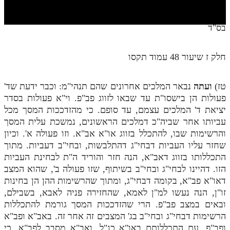
חלק י
חלק יא
בס"ד
חלק יב
חלק ז שיעור 48 עמוד תקסו
חלק יג
חלק יד
טז)
ועתה
נבאר המלכים אחרונים שהם תנהי"מ: וכבר ידעת שד'
פעולות הן בישסו"ת עד שבאו לזווג פב"פ. וי"א פעולות בסדר
חלק טו
יציאת ד' המלכים עצמם, עד סופם. כי מהזדככות המסך מכל
חלק ט"ז
עביותו אחר שביה"כ דמלכים הראשונים, נמשכת עלית המסך
והרשימות שבו, להתכלל בזווג או"א אב"א. וזו פעולה א'. וכיון
בית שער הכוונות
שחזר עליו העביות דבחי"ג דהתלבשות, ובחי"ב דעביות. מתוך
התכללותו בזווג דאב"א, הנה חזר והוריד ה"ת לבחינת העביות
שידור חי
הזו. דהיינו לבחי"ג ובחי"ב בשיתוף, שזו פעולה ב', שהוא המצב
דאו"א פב"א, בקומה דבחי"ג, ומתוך שהרשימות ההן הן בחינות
הזמן סט תע"ס
זו"ן, הנה נעשו למ"ן לאמא, שהחזירה פניה לאבא, בשבילם,
ובאים במצב פב"פ. הרי שהזדככות המסך גורמת להתכללות
הזמן סט תלמוד עשר הספירות
הרשימות דבחי"ג ובחי"ב בג' המצבים זה אחר זה. באב"א ופב"א
ספרים להורדה
ופב"פ, עם התכללותם באו"א כנ"ל. ואב"א מסבב לפב"א, כי