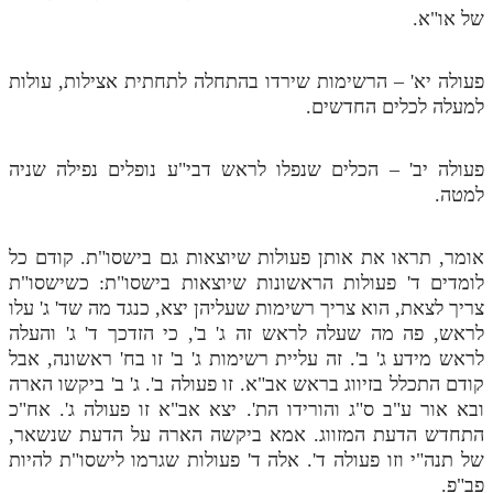
של או"א.
פעולה יא' – הרשימות שירדו בהתחלה לתחתית אצילות, עולות
למעלה לכלים החדשים.
פעולה יב' – הכלים שנפלו לראש דבי"ע נופלים נפילה שניה
למטה.
אומר, תראו את אותן פעולות שיוצאות גם בישסו"ת. קודם כל
לומדים ד' פעולות הראשונות שיוצאות בישסו"ת: כשישסו"ת
צריך לצאת, הוא צריך רשימות שעליהן יצא, כנגד מה שד' ג' עלו
לראש, פה מה שעלה לראש זה ג' ב', כי הזדכך ד' ג' והעלה
לראש מידע ג' ב'. זה עליית רשימות ג' ב' זו בח' ראשונה, אבל
קודם התכלל בזיווג בראש אב"א. זו פעולה ב'. ג' ב' ביקשו הארה
ובא אור ע"ב ס"ג והורידו הת'. יצא אב"א זו פעולה ג'. אח"כ
התחדש הדעת המזווג. אמא ביקשה הארה על הדעת שנשאר,
של תנה"י וזו פעולה ד'. אלה ד' פעולות שגרמו לישסו"ת להיות
פב"פ.