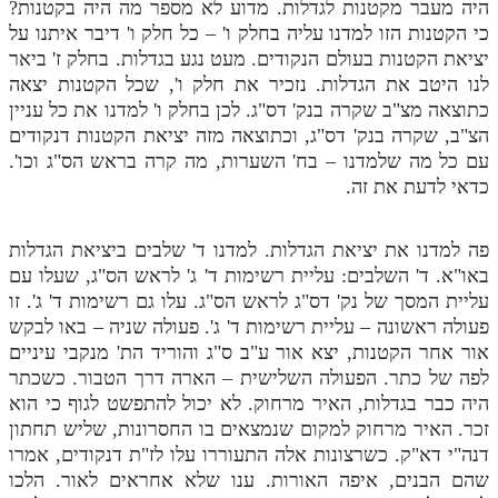
היה מעבר מקטנות לגדלות. מדוע לא מספר מה היה בקטנות?
כי הקטנות הזו למדנו עליה בחלק ו' – כל חלק ו' דיבר איתנו על
יציאת הקטנות בעולם הנקודים. מעט נגע בגדלות. בחלק ז' ביאר
לנו היטב את הגדלות. נזכיר את חלק ו', שכל הקטנות יצאה
כתוצאה מצ"ב שקרה בנק' דס"ג. לכן בחלק ו' למדנו את כל עניין
הצ"ב, שקרה בנק' דס"ג, וכתוצאה מזה יציאת הקטנות דנקודים
עם כל מה שלמדנו – בח' השערות, מה קרה בראש הס"ג וכו'.
כדאי לדעת את זה.
פה למדנו את יציאת הגדלות. למדנו ד' שלבים ביציאת הגדלות
באו"א. ד' השלבים: עליית רשימות ד' ג' לראש הס"ג, שעלו עם
עליית המסך של נק' דס"ג לראש הס"ג. עלו גם רשימות ד' ג'. זו
פעולה ראשונה – עליית רשימות ד' ג'. פעולה שניה – באו לבקש
אור אחר הקטנות, יצא אור ע"ב ס"ג והוריד הת' מנקבי עיניים
לפה של כתר. הפעולה השלישית – הארה דרך הטבור. כשכתר
היה כבר בגדלות, האיר מרחוק. לא יכול להתפשט לגוף כי הוא
זכר. האיר מרחוק למקום שנמצאים בו החסרונות, שליש תחתון
דנה"י דא"ק. כשרצונות אלה התעוררו עלו לז"ת דנקודים, אמרו
שהם הבנים, איפה האורות. ענו שלא אחראים לאור. הלכו