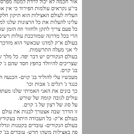
אור חכמה לא יכול לרדת למטה מפרסה
בי"ע נקראים עולמות הפירוד כי אין א
העליה לעולם האצילות הוא תיקון חלקי
עלינו להעלות את כל הרצונות שלנו ל
כל פעם צריך לתקן ולחזור וזה הזמן ש
הרי בכל מדרגה שמזדככת עולות רשימ
בעולם א"ק למדנו שכאשר הוא מזדכך ה
לי אני מעלה התרשמות.
בעולם הנקודים יש דבר יפה. כל מלך ש
שצריכים להיוולד בחפץ חסד שהם ג' ק
בג' קוים.
מעכשיו עלי להוליד בג' קוים- הכנעה ה
כנגד ג' רגלים ג' אבות וכו'
כך בונים את האני האמיתי שלנו מעתה
עולים לגובה קומה של שורש.
על סוג של רצון של ג' קוים.
זו הדרך שבה אצטרך לבנות את עולם אצ
בעולם א"ק- כל העבודה היתה בעקודים
בעולם הנקודים- עובדים בקטנות וגדלו
פה באצילות משהו חדש- עובדים בג' קוי