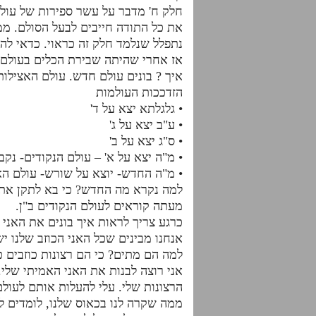
חלק ח' מדבר על עשר ספירות של עולם 
את כל התודה חייבים לבעל הסולם. ממ
נתפלל שנלמד חלק זה כראוי. כדאי לה
אז אחרי שהיתה שבירת הכלים בעולם ה
איך ? בונים עולם חדש. עולם האצילו
הזדככות העולמות
• גלגלתא יצא על ד'
• ע"ב יצא על ג'
• ס"ג יצא על ב'
• מ"ה יצא על א' – עולם הנקודים- נקבה
• מ"ה החדש- יוצא על שורש- עולם האצי
למה נקרא מה החדש? כי בא לתקן את ה
מעתה קוראים לעולם הנקודים ב"ן.
כרגע צריך לראות איך בונים את האני 
אנחנו מבינים שכל האני הכוזב שלנו יש
למה הם מתים? כי הם רצונות כוזבים 
אני רוצה לבנות את האני האמיתי שלי
הרצונות שלי. עלי להעלות אותם לעולם
ממה שקרה לנו בכאוס שלנו, לומדים ל