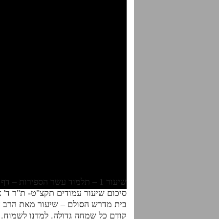
שיעור 1 – תלמוד עשר הספירות – דף היומי – חלק ח'
סיכום שיעור עמודים תקצ"ט- ת"ר ד' 
בית מדרש הסולם – שיעור מאת הרב א
קודם כל שמחה גדולה. למדנו לשמוח.