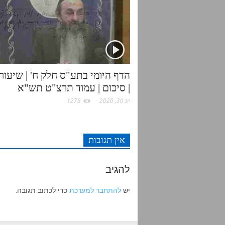
r
o
p
k
p
| סיכום | עמוד תרצ"ט תש"א
יונ 30, 2020
1278
אין תגובות
להגיב
יש
להתחבר למערכת
כדי לכתוב תגובה.