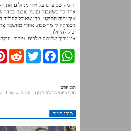
זה מה שסיפרנו על איך מנהלים את הש
אחר כך כשאבנה עצמי, אבנה בסדר של 
איך יהיה התיקון- כדי שאוכל להוליד ב
מספיקה לי מחשבה. אחרי מחשבה צריך 
יכול להיוולד.
אני צריך שלושה שלבים: עיבור, יניקה 
R
T
F
W
e
w
a
h
d
i
c
a
תוכן קודם
הדף היומי בתע"ס חלק ח' |סיכום| שיעור 1 - עמודים תקצט -תר
d
t
e
t
תוכן דומה
i
t
b
s
t
e
o
A