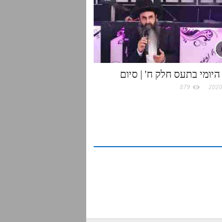
היומי בתעס חלק ח' | סיום
879