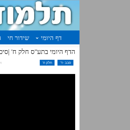
דף היומי
שידור חי
ה
הדף היומי בתע"ס חלק ח' |סיכום בנקודות| ש
סבב -ד'
חלק ח'
אפר 