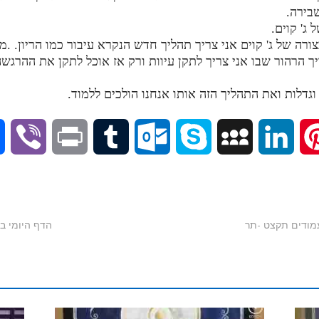
בירה.
ג' קוים.
צורה של ג' קוים אני צריך תהליך חדש הנקרא עיבור כמו הריון. .מ
הרהור שבו אני צריך לתקן עיוות ורק אז אוכל לתקן את ההרגשה.
וגדלות ואת התהליך הזה אותו אנחנו הולכים ללמוד.
V
P
T
O
S
M
L
P
i
r
u
u
k
y
i
i
b
i
m
t
y
S
n
n
הדף היומי בתע"ס חלק
e
n
b
l
p
p
k
t
r
t
l
o
e
a
e
e
r
o
c
d
r