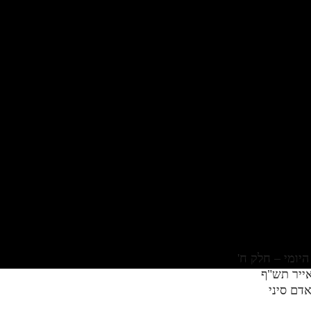
אייר תש"ף
דם סיני