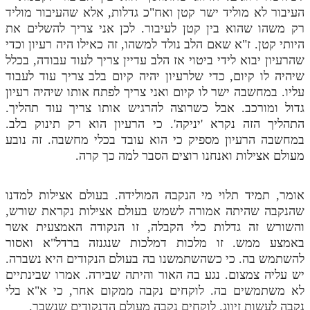
העיבור לא מוליד ישר קטן ואח"כ גדלות, אלא שהעיבור מוליד
תלמוד עשר הספירות חלק יא
רק משהו שהוא בין קטן לעיבור. לכן אני צריך להשלים את
היותי קטן. ז"א שאם הלב נולד למשהו, זה כאילו היה רעיון וכדי
תלמוד עשר הספירות חלק יב
שהרעיון יבוא לידי ביטוי אז הלב עדיין צריך לעוד עבודה, בכלל
תלמוד עשר הספירות חלק יג
שיהיה לו קיום, כדי שלרעיון יהיה קיום בלב צריך עוד לעבוד
עליו. במחשבה ישר לו קיום ואני צריך לפתח אותו שיהיה רעיון
תלמוד עשר הספירות חלק יד
גדול ומורכב. אבל כשרוצה להרגיש אותו צריך עוד תהליך.
התהליך הזה נקרא 'יניקה'. כי הרעיון הוא רק תינוק בלב.
תלמוד עשר הספירות חלק טו
במחשבה הרעיון מספיק כי הוא עובד בכלי מחשבה. זה נובע
תלמוד עשר הספירות חלק טז
מעולם אצילות ואנחנו רוצים הסבר למה כך קרה.
בית שער הכוונות
אומר, תמיד תלוי מי הנקבה המולידה. בעולם אצילות למדנו
אודות האתר
שהנקבה שהיתה אמורה לשמש בעולם אצילות נקראת שורש,
והשורש זה גדלות כלי הקבלה, זו הנקודה האמצעית אשר
אודות האתר
באמצע ממש. זו מלכות דמלכות שנגנזה ברדל"א ואסור
להשתמש בה. כי כשהשתמשנו בה בעולם הנקודים היא נשברה.
בעל הסולם
יש עליה צמצום. נגע בה האור והיתה שבירה. אמרו שבינתיים
אתר הבית
לא משתמשים בה. לוקחים נקבה ממקום אחר, כי א"א בלי
נקבה לעשות זיווג. לוקחים נקבה מעולם הדנקודים שנשבר.