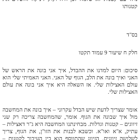
קטנותו
מנוע חיפוש בספרים
תלמוד עשר הספירות בעיון
בס"ד
תלמוד עשר הספירות חלק א
תע"ס חלק ב' עיון
חלק ח שיעור 9 עמוד תקטו
תע"ס חלק ג' עיון
תלמוד עשר הספירות חלק ד
סיכום: היום למדנו את ההבדל, איך אני בונה את הראש של
האני ואיך בונה את הלב, הגוף של האני. האני האמיתי שלי הוא
תלמוד עשר הספירות חלק ה
עולם האצילות שלי. אז השאלה היא איך אני בונה את עולם
האצילות שלי.
תלמוד עשר הספירות חלק ו
תלמוד עשר הספירות חלק ז
אומר שצריך לדעת שיש הבדל עקרוני – איך בונה את המחשבה
תלמוד עשר הספירות חלק ח
מול איך שבונה את הגוף. אומר, שהמחשבה צריכה רק שני
זיווגים – קטנות וגדלות. מבחינתנו המחשבה היא ג"ר דאצילות –
תלמוד עשר הספירות חלק ט
עתיק, א"א ואו"א. וכשבא לבנות את הזו"ן, את הגוף, צריך
לשלושה זיווגים. הזיווג שהתווסף הוא בין העיבור לקטנות –
תלמוד עשר הספירות חלק י