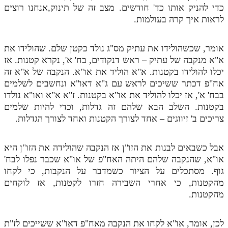
כדי להניק אותו כד' חודשים. מצב זה של תינוק,אנחנו רוצים
לראות איך קרה בעולמות.
אומר, שכשהולידו את עתיק מס"ג נולד כקטן שלם. שהולידו את
א"א מנקבה של עתיק – ראש דנקודים, בח' א', נקרא קטנות. אז
יכלו להולידו בקטנות. א"א הוליד את או"א. הנקבה של א"א זה
אח"פ דכתר ששיכים לראש עם ג"א דאו"א ונחשבים לשלמים
בבח' א', אז יכלו להוליד את או"א בקטנות. ז"א א"א ואו"א נולדו
בקטנות. השלב הבא שלהם זה גדלות, וכדי להיות שלמים
צריכים ב' זיווגים – אחד לצורך הקטנות ואחד לצורך הגדלות.
אבל כשבאים לבנות את הזו"ן אז הנקבה שהולידה את הזו"ן היא
או"א, שהנקבה שלהם היתה האח"פ של או"א שכבר נפלו לבח'
גוף. מסתכלים על הציור כשמדבר על הנקבות, כי לקחו
מהקטנות, כי אחרי השבירה חזרו לקטנות, אז לוקחים
מהקטנות.
לכן, אומר, או"א לקחו את הנקבה מאח"פ דאו"א ששייכים לז"ת