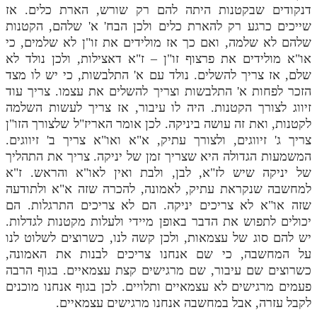
דנקודים שבקטנות היתה להם רק שורש, הארת כלים. אז
שייכים כרגע רק להארת כלים ולכן הבח' א' שלהם, הקטנות
שלהם לא שלמה, ואם כך אז מולידים את זו"ן לא שלמים, כי
או"א מולידים את פרצוף זו"ן – ז"א דאצילות, ולכן נולד לא
שלם, אז צריך להשלים. נולד עם א' התלבשות, כי יש לו מצד
הזכר לפחות א' התלבשות וצריך להשלים את עצמו. צריך עוד
זיווג לצורך הקטנות. היה לו עיבור, אז צריך לעשות השלמה
לקטנות, ואת זה עושה ביניקה. לכן אומר האריז"ל שלצורך הזו"ן
צריך ג' זיווגים, ולצורך עתיק, א"א ואו"א צריך ב' זיווגים.
המשמעות הגדולה היא שצריך זמן של יניקה. צריך את התהליך
של יניקה שיש לז"א, לבן, ולבת ואין לאו"א והראש. ז"א
למחשבה שנקראת עתיק, לאמונה, להכרה שזה א"א ולתודעה
שזה או"א לא צריכים יניקה. הם לא צריכים התרגלות. הם
יכולים לתפוש את הדבר באופן מיידי ולעלות מקטנות לגדלות.
יש להם סוג של עצמאות, ולכן קשה לנו, כשרוצים לשלוט לנו
על המחשבה, כי שם אנחנו צריכים לבנות את האמונה,
כשרוצים שם עיבור, שם מרגישים קצת עצמאיים. בגוף הרבה
פעמים מרגישים לא עצמאיים ותלויים. לכן בגוף אנחנו מוכנים
לקבל עזרה, אבל במחשבה אנחנו מרגישים עצמאיים.