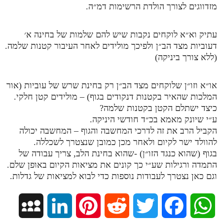
מזדווגים לצורך הולדת הרשימות דמ״ה.
עתיק וא״א לוקחים נקבות שיש להם שלמות של בחינה א׳
דעוביות מצד הב״ן ולפיכך מולידים לאחר העיבור קטנות שלמה.
(ללא צורך ביניקה)
או״א וזו״ן שלוקחים מצד הב״ן רק בחינת שרש של עוביות (אור
המלכות שהאיר בקטנות דנקודים בגוף) – מולידים קטן חלקי.
כיצד ישתלם הקטן בקטנות שלמה?
ע״י שיונק מאמא בכ״ד חודשי היניקה.
הקביל הרב את זה לדרכי המחשבה והגוף – המחשבה יכולה
להוולד ישר לקיום ולאחר מכן כמובן שנצטרך לשכללה.
בגוף (שהוא כנגד הזו״ן) -שהוא בחינת הלב, צריך עבודה של
התמדה ורגילות שע״י כך קונים את מציאות הקיום באופן שלם.
וגם כאן נצטרך לעבודות נוספות כדי לבוא למציאות של גדלות.
M
L
P
R
T
F
W