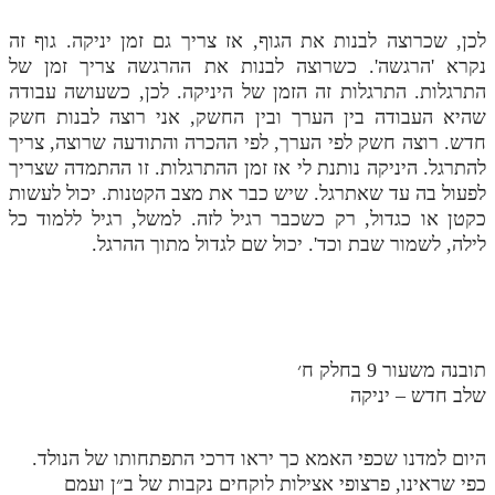
לכן, שכרוצה לבנות את הגוף, אז צריך גם זמן יניקה. גוף זה
נקרא 'הרגשה'. כשרוצה לבנות את ההרגשה צריך זמן של
התרגלות. התרגלות זה הזמן של היניקה. לכן, כשעושה עבודה
שהיא העבודה בין הערך ובין החשק, אני רוצה לבנות חשק
חדש. רוצה חשק לפי הערך, לפי ההכרה והתודעה שרוצה, צריך
להתרגל. היניקה נותנת לי אז זמן ההתרגלות. זו ההתמדה שצריך
לפעול בה עד שאתרגל. שיש כבר את מצב הקטנות. יכול לעשות
כקטן או כגדול, רק כשכבר רגיל לזה. למשל, רגיל ללמוד כל
לילה, לשמור שבת וכד'. יכול שם לגדול מתוך ההרגל.
תובנה משעור 9 בחלק ח׳
שלב חדש – יניקה
היום למדנו שכפי האמא כך יראו דרכי התפתחותו של הנולד.
כפי שראינו, פרצופי אצילות לוקחים נקבות של ב״ן ועמם