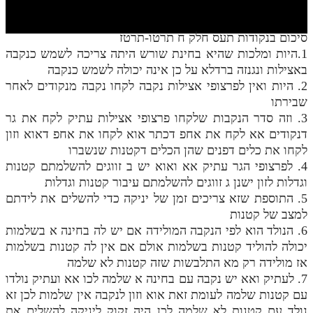
חלק י
חלק יא
סיכום בנקודות תעס חלק ח תרטו-תרטז
1.היות ומלכות שהיא בחינת שורש היתה צריכה לשמש כנקבה
חלק יב
באצילות ונגנזה ברדלא על כן אינה יכולה לשמש כנקבה
חלק יג
2. היות ואין לפרצופי אצילות נקבה לקחו נקבה מנקודים לאחר
שבירתו
חלק יד
3. וזה סדר הנקבות שלקחו פרצופי אצילות עתיק לקח את גר
דנקודים אא לקח את אחפ דכתר אוא לקחו את אחפ דאוא וזון
חלק טו
לקחו את כלים דפנים שהן הכלים דקטנות שנשברו
חלק ט"ז
4. לפרצופי הגר עתיק אא ואוא יש ב זווגים להשלמתם קטנות
וגדלות לזון ישנן ג זווגים להשלמתם עיבור קטנות וגדלות
בית שער הכוונות
5. התוספת שזא צריכים זמן של יניקה כדי להשלים את לידתם
למצב של קטנות
שידור חי
6. הנולד הוא לפי הנקבה המולידה אם יש לה בחינה א בשלמות
יכולה להוליד קטנות בשלמות אולם אם אין לה קטנות בשלמות
הזמן סט תע"ס
אז מולידה רק מא התלבשות שזה קטנות לא שלמה
7. לעתיק ואא יש נקבה עם בחינה א שלמה לכו אא ועתיק נולדו
הזמן סט תלמוד עשר הספירות
עם קטנות שלמה לעומת זאת אוא וזון לנקבה אין שלמות לכן זא
ספרים להורדה
נולד עם קטנות לא שלמה לכן היה זקוק ליניקה להשלים את