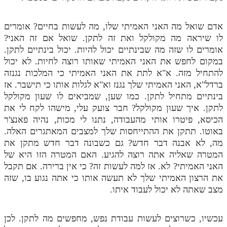
לאתר ספר הרב
דף היומי בזוהר הקדוש
אדם שואל מה האני האמיתי שלו, מה לעשות בחיים? אומרים
לו שיראה מה מקולקל ואת זה לתקן. שואל אם זה האני?
אומרים לו שזה מה שבינתיים יכול להיות. יכול בינתיים לתקן.
במקום לחפש את האני האמיתי שאותו רוצה לחיות. לא יכול
להתחיל מזה. א"א לתת את האני האמיתי כי המלכות נגנזה
ברדל"א, האני האמיתי שלך נגנז וא"א לגלות אותו כי תישבר. אז
בינתיים מתחיל לתקן. כמו שען, שמביאים לו שעון מקולקל
לתקן. איך שעון מקולקל? חבר צועק עלי, מישהו לקח לי את
הכיסא, פיטרו אותי מהעבודה, נתנו לי מכות, נהיה פאנצ'ר
באוטו. תתקן את ההתייחסות שלך למצבים המאתגרים האלה.
מה, לא אבנה דבר חדש? גם כשבונה דבר חדש מתקן את
המטרה שאליה אתה רוצה להגיע. האם המטרה הזו היא של
האני האמיתי? לא. אז למה לעשות זה? כי אין ברירה. אם תקבל
את הרצון האמיתי שלך לא תעשה אותו כי אתה נגוע בו, שזה
מצב שאתה לא יכול לעבוד איתו.
עכשיו, כשרוצים לעשות עבודת נפש, מחפשים מה לתקן. לכן