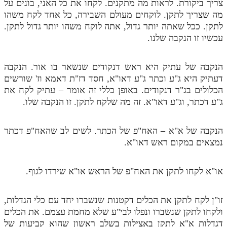
צריך ביקורת. לראות מה מתקנים. לקחו את כל האני, בונים על
מה שצריך לתקן. לוקחים מעולם השבירה, כל אחד לקח משהו
לתקן. ככל שאתה יותר גדול, אתה לוקח משהו יותר גדול לתקן.
עכשיו זו הנקבה שלנו.
הנקבה של עתיק היא ראש דנקודים שנשאר בו אור. הנקבה
דעתיק היא ג"ע וכתר ג"ע דאו"א, חסד דז"ת דאמא וז' שורשים
הכלולים בג"ר דנקודים. באופן כללי זה אומר – עתיק לקח את
ג"ע דכתר, וג"ע דאו"א. זה מה שלקח לתקן. זו הנקבה שלו.
הנקבה של א"א – האח"פ של הכתר. לשים לב שהאח"פ דכתר
נמצאים במקום ראש דאו"א.
או"א לקחו לתקן את האח"פ של הראש או"א שירדו לגוף.
זו"ן לקח לתקן את הכלים דקטנות שנשברו יחד עם כלי הגדלות,
ולקחו לתקן שנשברו ונפלו לבי"ע שלא מחמת עצמם. את הכלים
דגדלות א"א לתקן באצילות בשלב ראשון שהוא קביעות של