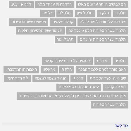
הם לבושים היותר עליונים מאלו
הרחקה או על ידי מסך
חלק א' 2019
חלק ב
חלק ד
חלק ו' עיון
חלק י"ד
כלומר
ציטוטים על חובת לימוד קבלה
קבלה מעשית
שימוש בעשר הספירות
תלמוד עשר הספירות חלק ג' לקריאה
תלמוד עשר הספירות חלק ח
תלמוד עשר הספירות שיעורים
תרגול ועזר
חלק יד
חסידות
ציטוטים על חובת לימוד קבלה
האם מותר לנשים ללמוד קבלה
חלק ה
מהעליון
האבות הן המרכבה .
שם הֲוָיָה ועשר הספירות
חלק ג'
הנה: ד נשמה לנשמה
לוח הדף היומי
תורת הקבלה
עשר הספירות בגוף האדם
צריך להיות בחינה ממוצעת ביניהן הכוללת שתי הבחינות. ובו ז' ענינים:
תלמוד עשר הספירות
צור קשר