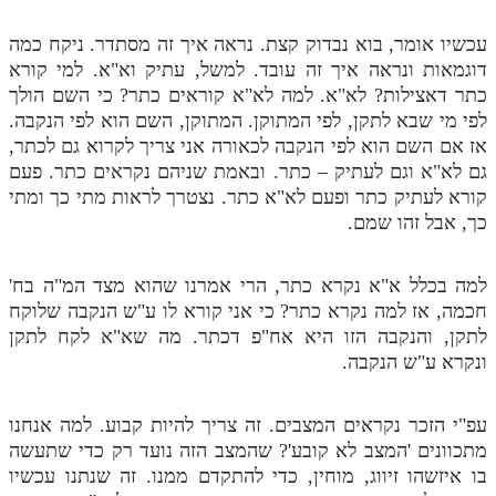
עכשיו אומר, בוא נבדוק קצת. נראה איך זה מסתדר. ניקח כמה
דוגמאות ונראה איך זה עובד. למשל, עתיק וא"א. למי קורא
כתר דאצילות? לא"א. למה לא"א קוראים כתר? כי השם הולך
לפי מי שבא לתקן, לפי המתוקן. המתוקן, השם הוא לפי הנקבה.
אז אם השם הוא לפי הנקבה לכאורה אני צריך לקרוא גם לכתר,
גם לא"א וגם לעתיק – כתר. ובאמת שניהם נקראים כתר. פעם
קורא לעתיק כתר ופעם לא"א כתר. נצטרך לראות מתי כך ומתי
כך, אבל זהו שמם.
למה בכלל א"א נקרא כתר, הרי אמרנו שהוא מצד המ"ה בח'
חכמה, אז למה נקרא כתר? כי אני קורא לו ע"ש הנקבה שלוקח
לתקן, והנקבה הזו היא אח"פ דכתר. מה שא"א לקח לתקן
ונקרא ע"ש הנקבה.
עפ"י הזכר נקראים המצבים. זה צריך להיות קבוע. למה אנחנו
מתכוונים 'המצב לא קובע'? שהמצב הזה נועד רק כדי שתעשה
בו איזשהו זיווג, מוחין, כדי להתקדם ממנו. זה שנתנו עכשיו