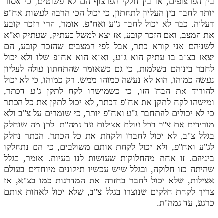
בין הפרצופים, או בין חלקי הפרצוף הם לא פשוטים, כי אסור
יותר לחבר בין העליון לתחתון, כי יכול הכי הרבה לעשות אח"פ
דעליה. כבר לא יכול לחבר ג"ע ואח"פ. אומר, הרי הזכר קובע
את המצב, ואם הזכר קובע, אז יצא למשל בעתיק, שעתיק וא"א
לשניהם אני קורא כתר, אבל לפי המצבים שהזכר קובע, הם
יצאו בצ"ב בו עתיק הוא ג"ע, וא"א הוא אח"פ שלו ולא יכול
לחבר ביניהם בשלמות, כי גם כשאומר שהתחתון עולה לעליון
נעשה כמוהו, הוא לא נעשה כמוהו ממש. רק כמוהו, כי לא יכול
להוריד את הבח' הזו, כי כשמישהו לקח לתקן ג"ע דכתר,
ומישהו לקח לתקן את אח"פ דכתר, לא יכול לתקן את כל הכתר
כי לא יכולים להתחבר ג"ע ואח"פ יותר, כי שומרים על צ"ב ולא
מורידים את צ"ב בכל עולם אצילות עד גמה"ת. לכן מה שנחלק
בגלל צ"ב, לא יכול לחברו ולקחת את כל הכתר. הכתר נחלק
לג"ע ואח"פ, ולא יכול לקחת אותם משולבים, כי הם נתחלקו
ביניהם. זו אחת מהחלוקות שעושות לנו בעיות. אומר, בגלל
שהיתה כזו חלוקה, ובגלל שיש עכשיו תיקונים מיוחדים בעולם
אצילות, שלא יכול לחבר בחזרה את המדרגות כמו בצ"א, אז
צריך לקחת חלקים שנוצרו בגלל צ"ב, שלא יכול לאחות אותם
כרגע, עד גמה"ת.