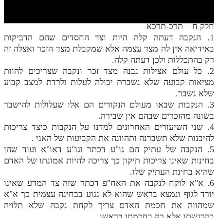
חלק י
חלק יא
חלק ח – תרכ-תרכא
1. הנקבה דעתה קלה היות וצד החסדים שהם הדביקות
חלק יב
באידיאה אין לה מצד עצמה אלא שמקבלת מצד הזכר ואצלה זה
חלק יג
רק בהתכללות ולכן דעתה קלה.
2. כל עולם אצילות נבנה מצד זכר ונקבה שצריכים להוות
חלק יד
מציאות קבועה שלא נשברת יכולה לעלות ולרדת למצב קבוע
שלא נשבר.
חלק טו
3. הנקבות שבאו מעולם הנקודים הם אלו שעלולות להישבר
חלק ט"ז
בשונה מהזכרים שבהם אין שבירה.
4. שני השיעורים האחרונים למדנו על הנקבות כיצד צריכות
בית שער הכוונות
להיבנות שלא תשברנה ותהוונה את הקביעות של האני .
5. הנקבה של עתיק הם גו"ע דכתר וגו"ע דאו"א ועוד שהן
שידור חי
בחינות שאינן צריכות תיקון כך צריכה להיות אמונתו של האדם
שהיא בחינת העתיק שלו.
הזמן סט תע"ס
6. א"א לוקח לנקבה את האח"פ דכתר שזה צד המדע שאינו
יורד לגוף ונמצא בראש שהוא לא נגוע בבחינה עצמית כך א"א
הזמן סט תלמוד עשר הספירות
שמהווה את חכמת האדם צריך לקחת נקבה שלא תלויה
ספרים להורדה
בהרגשתו אלא רק בחכמתו בראשו.