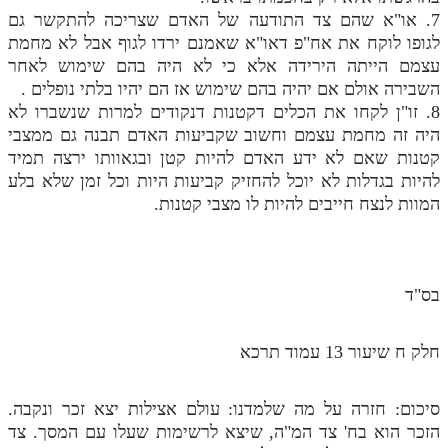
7. או"א שהם צד התודעה של האדם שצריכה להתקשר גם
מנוע חיפוש בספרים
לגופו לוקח את אח"פ דאו"א שאמנם ירדו לגוף אבל לא מחמת
עצמם הייתה הירידה אלא כי לא היה בהם שימוש לאחר
תלמוד עשר הספירות בעיון
השבירה אולם אם יהיה בהם שימוש אז הם יהיו בלתי נופלים .
8. זו"ן לקחו את הכלים דקטנות דנקודים למרות שנשברו לא
תלמוד עשר הספירות חלק א
היה זה מחמת עצמם וחשוב שקביעות האדם תבנה גם ממצבי
תע"ס חלק ב' עיון
קטנות שאם לא ידע האדם להיות קטן ובגאוותו ירצה תמיד
להיות בגדלות לא יוכל להחזיק קביעות היות וכל זמן שלא בלע
תע"ס חלק ג' עיון
המוות לנצח חייבים להיות לו מצבי קטנות.
תלמוד עשר הספירות חלק ד
תלמוד עשר הספירות חלק ה
בס"ד
תלמוד עשר הספירות חלק ו
תלמוד עשר הספירות חלק ז
חלק ח שיעור 13 עמוד תרכא
תלמוד עשר הספירות חלק ח
סיכום: חזרה על מה שלמדנו: עולם אצילות יצא זכר ונקבה.
תלמוד עשר הספירות חלק ט
הזכר הוא בח' צד המ"ה, שיצא לרשימות שעלו עם המסך. צד
תלמוד עשר הספירות חלק י