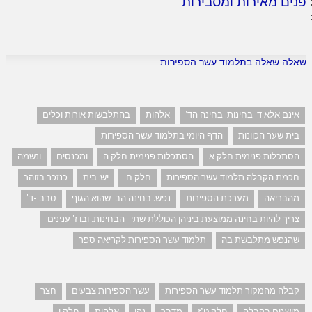
פנים מאירות ומסבירות
שאלה שאלה בתלמוד עשר הספירות
אינם אלא ד' בחינות. בחינה הד'
אלהות
בהתלבשות אורות וכלים
בית שער הכוונות
הדף היומי בתלמוד עשר הספירות
הסתכלות פנימית חלק א
הסתכלות פנימית חלק ה
ומכנסים
ונשמה
חכמת הקבלה תלמוד עשר הספירות
חלק ח'
יש: בית
כנזכר בזוהר
מהבריאה
מערכת הספירות
נפש. בחינה הב' שהוא הגוף
סבב -ד'
צריך להיות בחינה ממוצעת ביניהן הכוללת שתי הבחינות. ובו ז' ענינים:
שהנפש מתלבשת בה
תלמוד עשר הספירות לקריאה ספר
קבלה מהמקור תלמוד עשר הספירות
עשר הספירות צבעים
חצר
מושגים בקבלה
חלק ט"ז
מדבר
נהי
אלהות
חלק ו