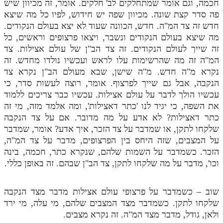
חכמה, וגם אומר שמתחלקים לב' חלקים. אומר, זה מכיוון שיש
לאתר ספר הרב
פה סדר קצת שונה. מכיוון שפה יש חידוש, לפיו כל מה שיצא
דף היומי בזוהר הקדוש
חדש זה צד המ"ה. חדש, הכוונה שעוד לא יצא בעולם הנקודים.
מה שיצא בעולם הנקודים ונשבר, ויצאו פרצופים וראשים, כל
זה שייך לעולם הנקודים. זה צד הב"ן של עולם אצילות. צד
המ"ה זה מה שהרשימות עלו לראש ועכשיו נולדו מחדש. זה
נקרא מ"ה חדש. מ"ה שישן, שבא מעולם הב"ן נקרא צד
הנקבה, אבל גם שייך לפרצוף. אומר, רוצה לעשות סדר, כי
עכשיו הולך לדבר על עולם אצילות. עכשיו כבר צריכים ללמוד
את השפה, כי יגיד לנו 'כתר דאצילות', ומה אלמד מזה, מי זה
כתר דאצילות? לא אדע על מה מדובר. אם על צד הנקבה
שלקחו לתקן, או שמדבר על צד הזכר, איך אדע? אומר, שמדבר
על המצבים, שזה היחס בין הפרצופים, מדבר על צד המ"ה,
הזכר. כשמדבר על השמות שלהם, שנקרא כתר, חכמה, בינה
וכו', מדבר על מה שלקחו לתקן, צד הב"ן שבהם. זה באופן כללי.
שוב – כשמדבר על פרצופי עולם אצילות מדבר מצד הנקבה
שלקחו לתקן. כשמדבר מצד המצבים שלהם, מי עלה, מי ירד
ולאן, גודל, מדבר מצד המ"ה. זה נקרא מצבים.