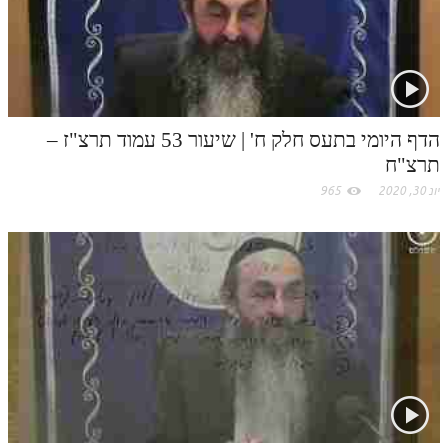
הדף היומי בתעס חלק ח' | שיעור 53 עמוד תרצ"ז –
תרצ"ח
יונ 30, 2020
965