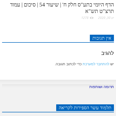
הדף היומי בתע"ס חלק ח' | שיעור 54 | סיכום | עמוד
תרצ"ט תש"א
יונ 30, 2020
1278
אין תגובות
להגיב
יש
להתחבר למערכת
כדי לכתוב תגובה.
תרומה ושותפות
תלמוד עשר הספירות לקריאה