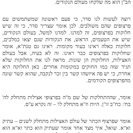
הב"ן הוא מה שלקחו מעולם הנקודים.
תלמוד עשר הספירות חלק יא
רוצה לעשות לנו סדר, כי פעם ראשונה שמשתמשים עם
תלמוד עשר הספירות חלק יב
פרצופים שהם משולבים. לכן אומר שצריך סדר, כי זה שיש
תלמוד עשר הספירות חלק יג
חלוקות בפרצופים, זה למדנו. למדנו למשל, בעולם הנקודים,
שיש את הטעמים, הראש, את הנקודות שגם יצאו כמלכים,
תלמוד עשר הספירות חלק יד
חלוקות כאלה ראינו בעוד מקומות. ראינו גם טנת"א, אומר
שחלוקות בפרצופים כבר ראינו. זה לא בעיה, אבל בעולם
תלמוד עשר הספירות חלק טו
האצילות, החלוקות הן שונות. מראה לנו את החלוקות שלא
תלמוד עשר הספירות חלק טז
תגיד שזה כמו החוקים במקומות אחרים. כאן החלוקה היא
אחרת, כי יש פה איזשהו קשר בין זכר לנקבה, שהוא קשר שונה
בית שער הכוונות
מהפרצופים הקודמים.
אודות האתר
אומר, שההתחלקות של שם מ"ה בפרצופי אצילות מתחלק לה'
אודות האתר
בח': כח"ב זו"ן. היות וז"א מתחלק לו' – זה נקרא ע"ס.
בעל הסולם
אומר שפרצוף הכתר של עולם האצילות מתחלק לשנים – עתיק
אתר הבית
וא"א. שואל, איך מצד אחד אומר שעתיק הוא כתר וא"א הוא