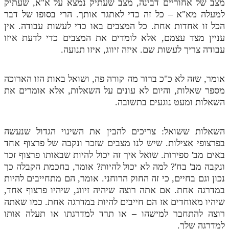
מצב של אחוריים דבינה, מצב שעתיק נמצא על א"א, שעתיק
למעלה מא"א – כל זה כדי לאתגר אותך. הרי בסופו של דבר
הכל זו אחדות אחת. כל המצבים באו כדי לעשות עבודה. אין
עניין מצד עצמם, אלא לומדים את המצבים כדי לדעת איזו
עבודה צריך לעשות שם. איזה זיווג, איזו תנועה.
אומר, שזה לא כ"כ ברור מה קורה פה, ושואל באות הזו הארוכה
מספר שאלות, והיום לא עונים על השאלות, אלא אומרים את
השאלות ומעט נוגעים בתשובה.
השאלות ששואל: צריכים להבין את השינוי הגדול שנעשה
בפרצופי אצילות. שיש לנו מצבים שזכר ונקבה של פרצוף אחד
באים מב' ספירות. שואל איך זה יכול להיות שבאותו פרצוף זכר
ונקבה מב' בח'? למה לא יכול להיות? אומר, בחכמת הקבלה כך
נכון וגם בחיים, כי זה החוק הרוחני. אומר, הם מתחייבים להיות
במדרגה אחת. אם אתה רוצה שיהיה זיווג, שיהיו פרצוף אחד,
שיהיו מאוחדים אז הם חייבים להיות במדרגה אחת. כמו שאתה
רוצה להתחבר למישהו – או תרד למדרגתו או תעלה אותו
למדרגה שלך.