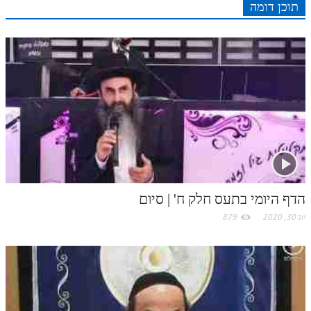
r
o
תוכן דומה
n
s
k
p
k
t
.
c
o
m
הדף היומי בתעס חלק ח' | סיום
יונ 30, 2020
879