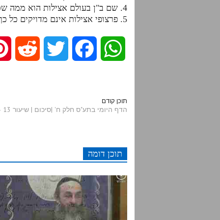
4. שם ב"ן בעולם אצילות הוא ממה שכבר יצא בעולם הנקודים שמשמש כנקבה בעולם אצילות.
5. פרצופי אצילות אינם מדויקים כל כך עפ"י סדר הקומות כי צריכים להתחשב גם בצד הב"ן שבהם.
R
T
F
W
e
w
a
h
d
i
c
a
תוכן קודם
הדף היומי בתע"ס חלק ח' |סיכום | שיעור 13 - עמודים תרכב-תרכג
d
t
e
t
i
t
b
s
תוכן דומה
t
e
o
A
r
o
p