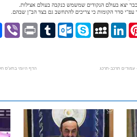
V
P
T
O
S
M
L
P
i
r
u
u
k
y
i
i
b
i
m
t
y
S
n
n
e
n
b
l
p
p
k
t
r
t
l
o
e
a
e
e
r
o
c
d
r
k
e
I
e