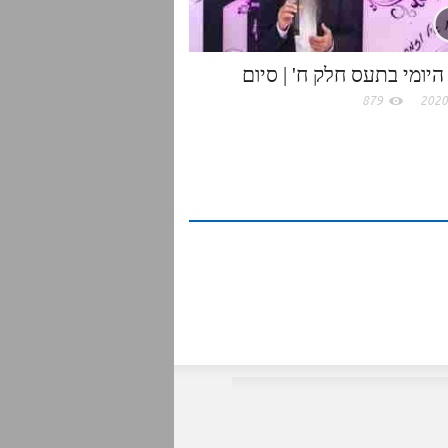
היומי בתעס חלק ח' | סיום
879