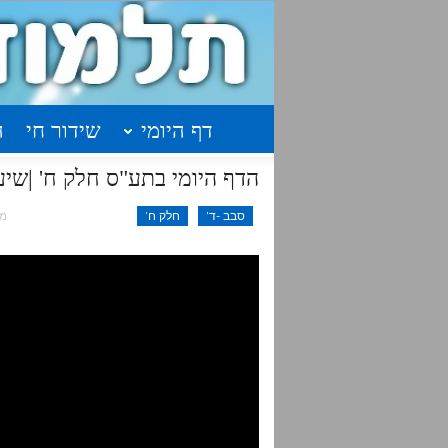
דף היומי
שידור חי
ה
הדף היומי בתע"ס חלק ח' |שיעור 13 – עמודים תרכב
סבב -ד'
חלק ח'
מאי 