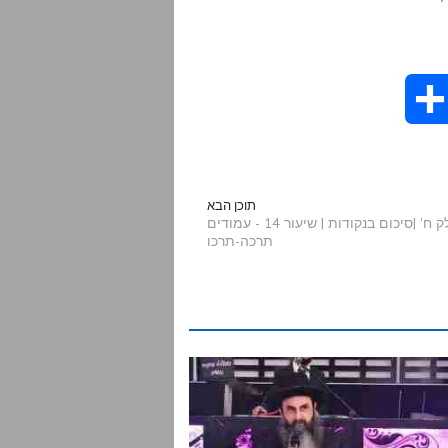
S
h
a
תוכן הבא
הדף היומי בתע"ס חלק ח' |סיכום בנקודות | שיעור 14 - עמודים
תרכה-תרכו
r
e