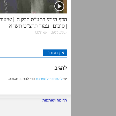
k
p
| סיכום | עמוד תרצ"ט תש"א
יונ 30, 2020
1278
אין תגובות
להגיב
יש
להתחבר למערכת
כדי לכתוב תגובה.
תרומה ושותפות