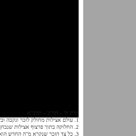
חלק ח' – תר"כ – תרכ"א
1. עולם אצילות מחולק לזכר ונקבה ובשיעור זה אנו לומדים על היחס ביניהם.
2. החלוקה בתוך פרצוף אצילות שנבחן לעולם שונה מהחלוקות הקודמות של הפרצוף הקודם שראינו שהתחלקו לטנת"א.
3. כל צד הזכר שנקרא מ"ה החדש הוא רק בחינת החידוש אור שיצא באצילות מהרשימות שעלו עם המסך לראש.