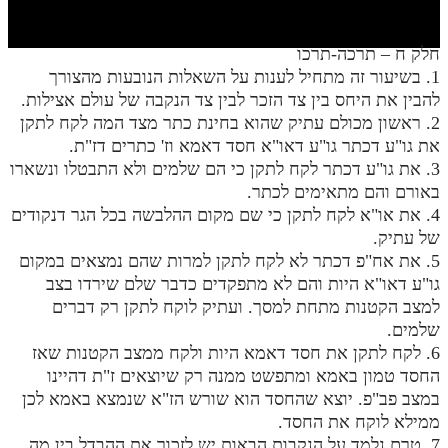
חלק י
חלק יא
חלק ח – תרכה-תרכו
1. בשיעור זה מתחיל לענות על השאלות הנובעות מהצורך
חלק יב
להבין את היחס בין צד הזכר לבין צד הנקבה של עולם אצילות.
חלק יג
2. ראשון מכולם עתיק שהוא בחינת כתר מצד המה לקח לתקן
את גו"ע דכתר גו"ע דאו"א חסד דאמא וז' כתרים דז"ת.
חלק יד
3. את גו"ע דכתר לקח לתקן כי הם שלמים ולא התבטלו ונשארו
באורם והם מתאימים לכתר.
חלק טו
4. את או"א לקח לתקן כי שם מקום ההלבשה בכל הגר דנקודים
חלק ט"ז
של עתיק.
5. את אח"פ דכתר לא לקח לתקן למרות שהם נמצאים במקום
בית שער הכוונות
גו"ע דאו"א היות והם לא מתפקדים כדבר שלם שירדו בצב
למצב הקטנות מתחת למסך. ועתיק לוקח לתקן רק דברים
שידור חי
שלמים.
6. לקח לתקן את חסד דאמא היות ולקח ממצב הקטנות שאז
הזמן סט תע"ס
החסד טמון באמא ומתפשט ממנה רק שיוצאים ז"ת דהיינו
במצב פב"פ. יוצא שהחסד הוא שורש הז"א שנמצא באמא לכן
הזמן סט תלמוד עשר הספירות
ממילא לוקח את החסד.
ספרים להורדה
7. טרם נלמד על הנקבות הבאות יש לזכור את ההבדל בין מה