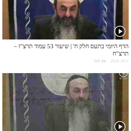
לאתר ספר הרב
דף היומי בזוהר הקדוש
הדף היומי בתעס חלק ח' | שיעור 53 עמוד תרצ"ז –
תרצ"ח
יונ 30, 2020
969