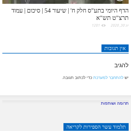
הדף היומי בתע"ס חלק ח' | שיעור 54 | סיכום | עמוד
תרצ"ט תש"א
יונ 30, 2020
1281
אין תגובות
להגיב
יש
להתחבר למערכת
כדי לכתוב תגובה.
תרומה ושותפות
תלמוד עשר הספירות לקריאה