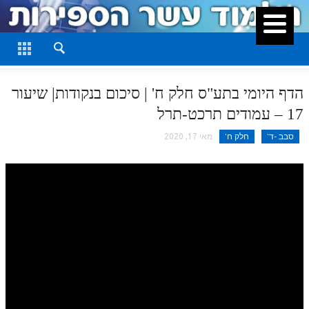
סגור
דף היומי
חלק א
הדף היומי בתע"ס חלק ח' | סיכום בנקודות| שיעור
חלק ב
17 – עמודים תרכט-תרל
חלק ג
סבב -ד'
חלק ח'
מאי 17, 2020
חלק ד
חלק ה
חלק ו
חלק ז
חלק ח
חלק ט