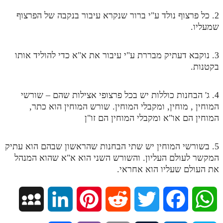
מנוע חיפוש בספרים
2. כל פרצוף נולד ע"י ברור שנקרא עיבור בנקבה של הפרצוף
שמעליו.
תלמוד עשר הספירות בעיון
3. נוקבא דעתיק מבררת ע"י עיבור את א"א כדי להוליד אותו
תלמוד עשר הספירות חלק א
בקטנות.
תע"ס חלק ב' עיון
תע"ס חלק ג' עיון
4. ג' הבחנות כוללות יש בכל פרצופי אצילות שהם – שורשי
המוחין , מוחין, ומקבלי המוחין. שורש המוחין הוא כתר,
תלמוד עשר הספירות חלק ד
המוחין הם או"א ומקבלי המוחין הם זו"ן
תלמוד עשר הספירות חלק ה
5. בשורשי המוחין יש שתי הבחנות שהראשון שבהם הוא עתיק
תלמוד עשר הספירות חלק ו
המקשר לעולם העליון. והשורש השני הוא א"א שהוא המנהל
תלמוד עשר הספירות חלק ז
את העולם שעליו הוא אחראי.
תלמוד עשר הספירות חלק ח
M
L
P
R
T
F
W
תלמוד עשר הספירות חלק ט
תלמוד עשר הספירות חלק י