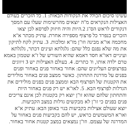
חלק י
חלק יא
עשינו סיכום הכולל את הנקודות הבאות: 1. כל הזכרים בעולם
האצילות הנקראים מ"ה יוצאים מהרשימות שעלו עם המסך
חלק יב
דנקודים לראש הס"ג 2.היות והיה חיזוק לפרסא לכן יצאו
חלק יג
הזכרים בנפרד כל פרצוף מספירה אחרת. עתיק מכתר א"א
מחכמה או"א מבינה וזו"ן מז"א ומלכות. 3. עתיק לקח לתיקון
חלק יד
את מה שלא נפגם כלל שהם: גלגלתא ועינים דכתר, גלגלתא
ועיניים דאו"א חסד דאמא שהיא השורש של ז"א שטמון באמא
חלק טו
טרם ילדה אותו, וז' כתרים. 4. בעולם האצילות יש 3 זיווגים
חלק ט"ז
בפרצופים העליונים שהם: אחור באחור פנים באחור ופנים
בפנים על מדרגת התחתון. כאשר ממצב פנים באחור מולידים
בית שער הכוונות
את הקטנות של הפרצוף הבא וממצב פנים בפנים מולידים את
הגדלות לפרצוף הבא. 5. לאו"א יש רק פנים באחור היות
שידור חי
והתחתון שלהם שהוא זו"ן יוצא רק בקטנות לכן אינם צריכים
פנים בפנים כי זו"ן לא מבקשים גדלות במצב הקביעות.
הזמן סט תע"ס
יוצא שעולם אצילות בקביעות בנוי באופן הבא: עתיק א"א
ואו"א המשמשים כראש, יש להם בקביעות פנים באחור על
הזמן סט תלמוד עשר הספירות
המדרגה של עצמם. וזו"ן נמצאים במצב קטנות אחור באחור.
ספרים להורדה