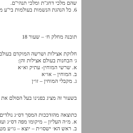
שהם מלכי דחג"ת ומלכי תנהי"ם.
6. כל הנהגת הנשמות בעולמות בי"ע מתנהל דרך מקבלי המוחין באצילות שהם זו"ן.
תובנה מחלק ח׳ – שעור 18
חלוקת אצילות ושרשה המוקדם בעולם 
ג׳ הבחנות בעולם אצילות והן:
א. שרשי המוחין- עתיק וא״א
ב. המוחין – או״א
ג. מקבלי המוחין – זו״ן
בשעור זה מציג בפנינו בעל הסולם את
כתוצאה מהזדככות המסך דס״ג נולדים 
א. מ״ה העליון – מיקומו מפה דס״ג וע
ב. ראש הא׳ ישסו״ת – יוצא – גו״ע מ