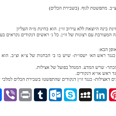
צ״ב. מתפשטת לגוף. (בשבירת הכלים)
ת בינה היוצאת ללא עירוב זו״ן. הוא בחינת מ״ה העליון
 המעורבת עם רצונות של זו״ן. כל ג׳ ראשים דנקודים נקראים בער
ופן הבא:
גד ראש הא׳ ישסו״ת- שיש בו ב׳ הבחנות של צ״א וצ״ב. הוא 
הכתר- שרש המדע. המנהל בפועל של אצילות.
גד ראש או״א דנקודים.
נים דאצילות- כנגד זו״ן דנקודים שהתפשטו בשבירת הכלים למלכי 
V
P
T
O
S
M
L
P
i
r
u
u
k
y
i
i