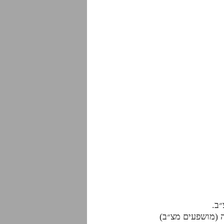
״ב.
ה (מושפעים מצ״ב)