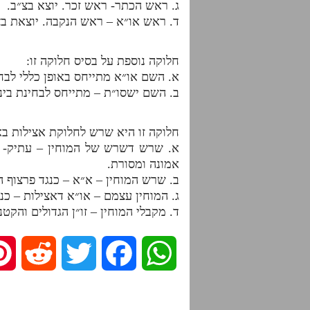
ג. ראש הכתר- ראש זכר. יוצא בצ״ב.
ד. ראש או״א – ראש הנקבה. יוצאת ב
חלוקה נוספת על בסיס חלוקה זו:
א. השם או״א מתייחס באופן כללי לבחינ
ב. השם ישסו״ת – מתייחס לבחינת בינה
חלוקה זו היא שרש לחלוקת אצילות בא
א. שרש דשרש של המוחין – עתיק- כנ
אמונה ומסורת.
ב. שרש המוחין – א״א – כנגד פרצוף 
ג. המוחין עצמם – או״א דאצילות – כנ
ד. מקבלי המוחין – זו״ן הגדולים והקט
R
T
F
W
e
w
a
h