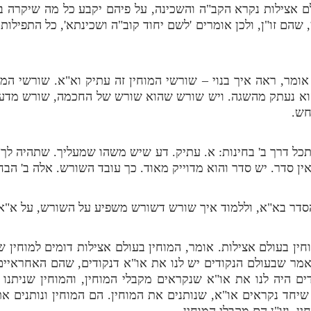
ולם אצילות נקרא הקב"ה והשכינה, על פיהם יקבע כל מה שיקרה 
, שהם זו"ן, ולכן אומרים 'לשם יחוד קוב"ה ושכינתא', כל התפיל
 אומר, ראה איך בנוי – שורשי המוחין זה עתיק וא"א. שורשי המ
וא נעתק מהשגה. ויש שורש שהוא שורש של החכמה, שורש מדעי,
חש.
 דרך ב' בחינות: א. עתיק. דע שיש משהו שמעליך. שתהיה לך הכ
ין סדר. יש סדר והוא מדוייק מאוד. כך עובד השורש. אלה ב' הב
הסדר בא"א, וללמוד איך שורש דשורש משפיע על השורש, על א"א, 
ין בעולם אצילות. אומר, המוחין בעולם אצילות דומים למוחין שי
נאמר שבעולם הנקודים יש לנו את או"א דנקודים, שהם האחראיים
ם היה לנו את או"א שנקראים מקבלי המוחין, והמוחין שניתנו 
שיחד נקראים או"א, שנותנים את המוחין. הם המוחין ונותנים את 
ן, וזו"ן הם מקבלי המוחין.