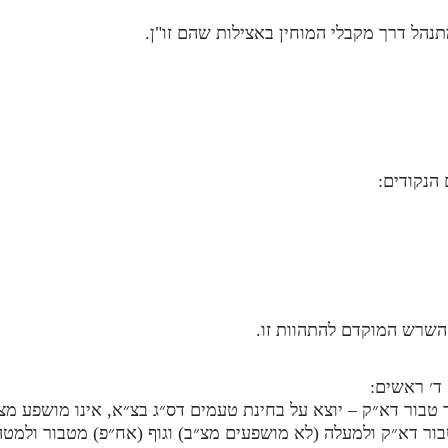
הנקודים:
 השרש המוקדם להתהוות זו.
ד׳ ראשים:
ד טבור דא״ק – יוצא על בחינת טעמים דס״ג בצ״א, אינו מושפע מצ
טבור דא״ק ולמעלה (לא מושפעים מצ״ב) וגוף (אח״פ) מטבור ולמט