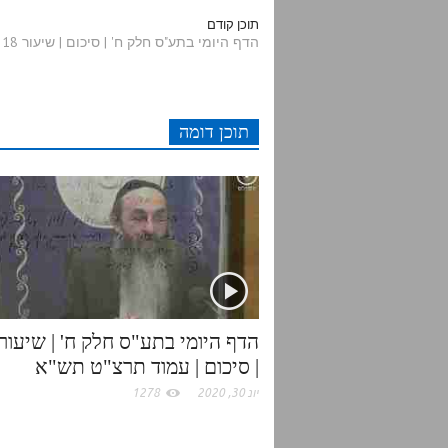
d
i
c
a
תוכן קודם
הדף היומי בתע"ס חלק ח' | סיכום | שיעור 18 - עמודים תרלא-תרלב
d
t
e
t
i
t
b
s
תוכן דומה
t
e
o
A
r
o
p
k
p
| סיכום | עמוד תרצ"ט תש"א
יונ 30, 2020
1278