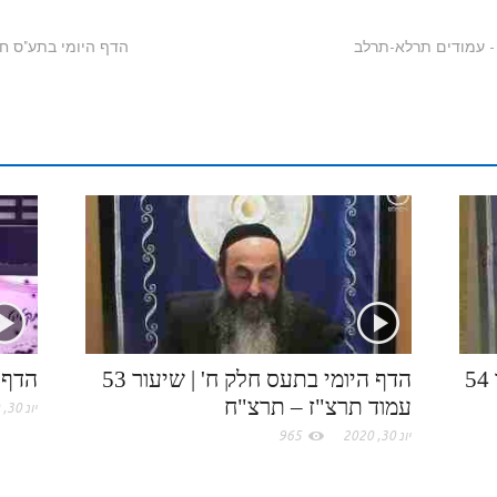
b
i
m
t
y
S
n
n
e
n
b
l
p
p
k
t
r
t
l
o
e
a
e
e
r
o
c
d
r
k
e
I
e
.
n
s
c
t
הדף היומי בתע"ס חלק ח' | שיעור 54
הדף היומי בתעס חלק ח' | שיעור 53
הדף 
עמוד תרצ"ז – תרצ"ח
o
יונ 30, 2020
יונ 30, 2020
965
m