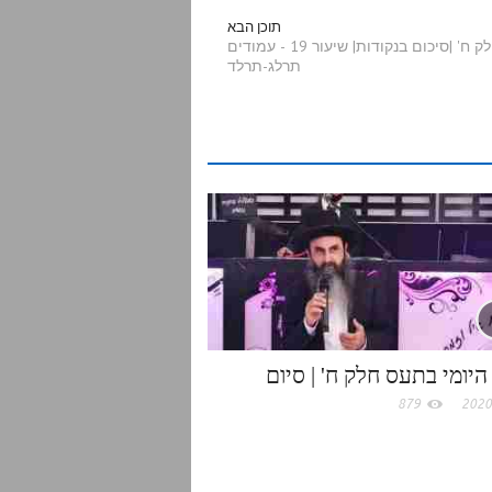
a
תוכן הבא
הדף היומי בתע"ס חלק ח' |סיכום בנקודות| שיעור 19 - עמודים
תרלג-תרלד
r
e
היומי בתעס חלק ח' | סיום
879