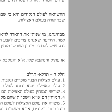
ההשוואה לעולם הנקודים היא כי שם ל
שכך קורה בעולם האצילות.
מבחינתנו, מי שנותן את ההארה לז"א 
למה. הידיעה שאנחנו צריכים לקבע הי
נדע שיש להם גם מוחין ושורשי מוחין.
אז עתיק והנוקבא שלו, א"א והנוקבא ש
חלק ח – תרלא- תרלב
1. עולם אצילות הבנוי מזכרים ונקבות בא לתקן את עולם הנקודים שנשבר.
2. עולם האצילות יוצא בדומה לעולם הנקודים בג' הבחנות שורשי מוחין , מוחין ומקבלי מוחין.
3. שורשי המוחין בעולם האצילות הם עתיק וא"א הנחשבים לשורש דשורש ושורש שהם אמונה ומדע.
4. המוחין הם או"א וישסו"ת שהם מקבלים את המוחין מהשורשים ואחראים לתת מוחין אלו למקבלי המוחין שהם זו"ן.
5. משווה את עולם האצילות לעולם ה
כנגד כתר דנקודים, או"א וישסו"ת כנג