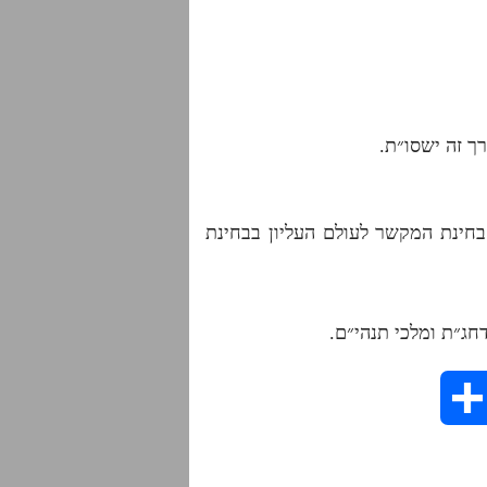
ך זה ישסו״ת.
בחינת המקשר לעולם העליון בבחינת
דחג״ת ומלכי תנהי״ם.
S
h