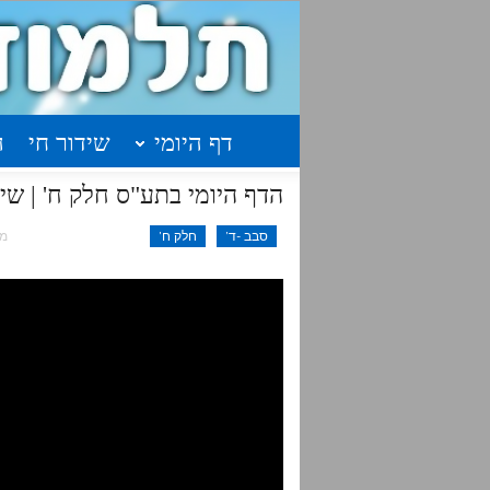
דף היומי
שידור חי
ה
הדף היומי בתע"ס חלק ח' | שיעור 18 – עמודים תרל
סבב -ד'
חלק ח'
מאי 