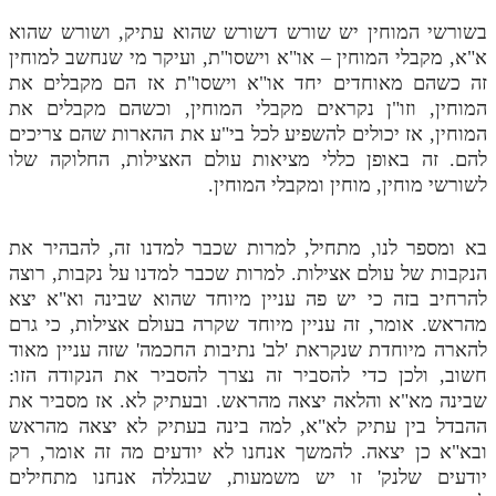
מנוע חיפוש בספרים
בשורשי המוחין יש שורש דשורש שהוא עתיק, ושורש שהוא
א"א, מקבלי המוחין – או"א וישסו"ת, ועיקר מי שנחשב למוחין
תלמוד עשר הספירות בעיון
זה כשהם מאוחדים יחד או"א וישסו"ת אז הם מקבלים את
המוחין, וזו"ן נקראים מקבלי המוחין, וכשהם מקבלים את
תלמוד עשר הספירות חלק א
המוחין, אז יכולים להשפיע לכל בי"ע את ההארות שהם צריכים
להם. זה באופן כללי מציאות עולם האצילות, החלוקה שלו
תע"ס חלק ב' עיון
לשורשי מוחין, מוחין ומקבלי המוחין.
תע"ס חלק ג' עיון
בא ומספר לנו, מתחיל, למרות שכבר למדנו זה, להבהיר את
תלמוד עשר הספירות חלק ד
הנקבות של עולם אצילות. למרות שכבר למדנו על נקבות, רוצה
תלמוד עשר הספירות חלק ה
להרחיב בזה כי יש פה עניין מיוחד שהוא שבינה וא"א יצא
מהראש. אומר, זה עניין מיוחד שקרה בעולם אצילות, כי גרם
תלמוד עשר הספירות חלק ו
להארה מיוחדת שנקראת 'לב' נתיבות החכמה' שזה עניין מאוד
תלמוד עשר הספירות חלק ז
חשוב, ולכן כדי להסביר זה נצרך להסביר את הנקודה הזו:
שבינה מא"א והלאה יצאה מהראש. ובעתיק לא. אז מסביר את
תלמוד עשר הספירות חלק ח
ההבדל בין עתיק לא"א, למה בינה בעתיק לא יצאה מהראש
ובא"א כן יצאה. להמשך אנחנו לא יודעים מה זה אומר, רק
תלמוד עשר הספירות חלק ט
יודעים שלנק' זו יש משמעות, שבגללה אנחנו מתחילים
תלמוד עשר הספירות חלק י