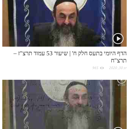
הדף היומי בתעס חלק ח' | שיעור 53 עמוד תרצ"ז –
תרצ"ח
יונ 30, 2020
965