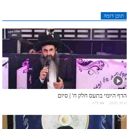
e
I
e
r
o
p
r
o
תוכן דומה
n
s
k
p
k
t
.
c
o
m
הדף היומי בתעס חלק ח' | סיום
יונ 30, 2020
879