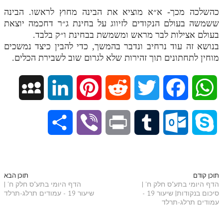
כהשלכה מכך- א״א מוציא את הבינה מחוץ לראשו. הבינה
ששמשה בעולם הנקודים לזיווג על בחינת ג״ר דחכמה יוצאת
בעולם אצילות לבר מראש ומשמשת בבחינת ו״ק בלבד.
בנושא זה עוד נרחיב ונדבר בהמשך, כדי להבין כיצד נמשכים
מוחין לתחתונים תוך זהירות שלא לגרום שוב לשבירת הכלים.
M
L
P
R
T
F
W
y
i
i
e
w
a
h
S
V
P
T
O
S
S
n
n
d
i
c
a
h
i
r
u
u
k
p
k
t
d
t
e
t
a
b
i
m
t
y
תוכן קודם
תוכן הבא
הדף היומי בתע"ס חלק ח' |
הדף היומי בתע"ס חלק ח' |
a
e
e
i
t
b
s
סיכום בנקודות| שיעור 19 -
שיעור 19 - עמודים תרלג-תרלד
r
e
n
b
l
p
עמודים תרלג-תרלד
c
d
r
t
e
o
A
e
r
t
l
o
e