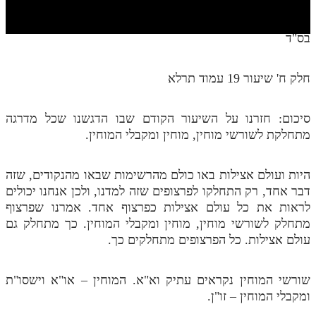
חלק י
חלק יא
בס"ד
חלק יב
חלק ח' שיעור 19 עמוד תרלא
חלק יג
חלק יד
סיכום: חזרנו על השיעור הקודם שבו הדגשנו שכל מדרגה
מתחלקת לשורשי מוחין, מוחין ומקבלי המוחין.
חלק טו
חלק ט"ז
היות ועולם אצילות באו כולם מהרשימות שבאו מהנקודים, שזה
בית שער הכוונות
דבר אחד, רק התחלקו לפרצופים שזה למדנו, ולכן אנחנו יכולים
לראות את כל עולם אצילות כפרצוף אחד. אמרנו שפרצוף
שידור חי
מתחלק לשורשי מוחין, מוחין ומקבלי המוחין. כך מתחלק גם
עולם אצילות. כל הפרצופים מתחלקים כך.
הזמן סט תע"ס
שורשי המוחין נקראים עתיק וא"א. המוחין – או"א וישסו"ת
הזמן סט תלמוד עשר הספירות
ומקבלי המוחין – זו"ן.
ספרים להורדה