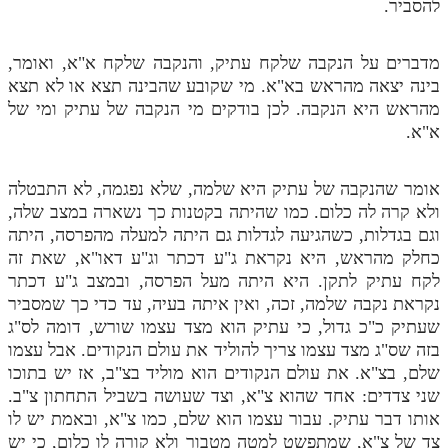
להסביר.
תלמוד עשר הספירות חלק יא
מדברים על הנקבה שלקח עתיק, והנקבה שלקח א"א, ואומר,
תלמוד עשר הספירות חלק יב
בינה יצאה מהראש בא"א. מי שקובע שהבינה תצא או לא תצא
מהראש היא הנקבה. לכן בודקים מי הנקבה של עתיק ומי של
תלמוד עשר הספירות חלק יג
א"א.
תלמוד עשר הספירות חלק יד
תלמוד עשר הספירות חלק טו
אומר שהנקבה של עתיק היא שלמה, שלא נפגמה, לא התבטלה
ולא קרה לה כלום. כמו שהיתה בקטנות כך נשארה במצב שלה,
תלמוד עשר הספירות חלק טז
וגם בגדלות, כשהגיעה לגדלות גם היתה למעלה מהפרסה, היתה
בית שער הכוונות
כחלק מהראש, היא נקראת ג"ע דכתר וג"ע דאו"א, שאת זה
לקח עתיק לתקן. היא היתה מעל הפרסה, ובמצב ג"ע דכתר
אודות האתר
נקראת נקבה שלמה, זכה, ואין איתה בעיה, עד כדי כך שמסביר
שעתיק כ"כ גדול, כי עתיק הוא מצד עצמו שורש, דומה לס"ג
אודות האתר
בזה שס"ג מצד עצמו צריך להוליד את עולם הנקודים. אבל עצמו
שלם, בצ"א. את עולם הנקודים הוא מוליד בצ"ב, אז יש בתוכו
בעל הסולם
שני צדדים: אחד שהוא צ"א, וצד שעושה בשביל התחתון צ"ב.
אתר הבית
אותו דבר עתיק. עבור עצמו הוא שלם, כמו צ"א, ובאמת יש לו
צד של צ"א, שמתפשט למטה מטבור ולא קורה לו כלום, כי יש