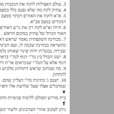
3. עולם האצילות לוקח את הנקבות מג' מצבים שבעולם הנקודים שהם אב"א, פב"א ופב"פ.
4. עתיק לקח מה שלא נפגם כלל במצב של אב"א דהיינו את גו"ע דכתר ואת גו"ע דאו"א ועוד.
5. א"א לוקח את האח"פ דכתר ממצב 
דנקודים במצב פב"א.
6. היות וא"א לקח רק את גו"ע דאח"
האור הגדול של עתיק במקום הראש .
7. מבחינה השקפתית נאמר שראש דא"
כהשראה בבחינת שככה לו, ועם הבינה 
שבירה. (בגמ"ת יהיה שינוי שאותו נלמ
8. ישנו הבדל בין נה"י דגוף לנה"י 
דגוף אלא על הנה"י שנקראים או"ח דר
9. מה שכתוב שראש דתחתון מלביש על
לתחתון.
10. ישנם ג' בחינות נה"י דעליון שה
שמתגלים אצלו שעל שלושת אלו והפיר
❦
בית מדרש הסולם ללימוד פנימיות הת
❡
ניתן לעקוב אחרי העדכונים וליצור קש