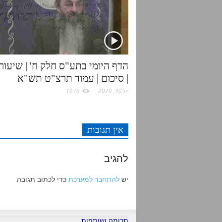
r
o
p
k
p
| סיכום | עמוד תרצ"ט תש"א
יונ 30, 2020
1278
אין תגובות
להגיב
יש
להתחבר למערכת
כדי לכתוב תגובה.
תרומה ושותפות