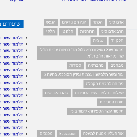
אדם סיני
הכתר
הנה הם נודעים
הנפש
שיעורים ב
הרב אדם סיני
הרוחניות
חלק ט'
חלק י
תלמוד עשר ה
חלק י"ד
יש: בית
תלמוד עשר ה
מבאר שכל נאצל ונברא כלול מד' בחינות עביות הנ"ל
תלמוד עשר ה
שהן נקראות חו"ב תו"מ
תלמוד עשר ה
תלמוד עשר ה
מבחנים
מהבריאה
ספירות
תלמוד עשר הס
עור ובשר תלבישני ועצמות וגידין תסוככני. בחינה ג'
תלמוד עשר הס
תלמוד עשר ה
פתיחה לחכמת הקבלה
תלמוד עשר ה
שאלות בתלמוד עשר הספירות
שהם הלבושים
תלמוד עשר הס
תלמוד עשר ה
תורת הספירות
תלמוד עשר הס
תלמוד עשר הספירות- לימוד בעיון
תלמוד עשר הס
תלמוד עשר הס
תלמוד עשר ה
אור העליון ממטה למעלה
Education
מכנסים
תלמוד עשר ה