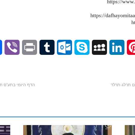
https://www
V
P
T
O
S
M
L
P
i
r
u
u
k
y
i
i
b
i
m
t
y
S
n
n
e
n
b
l
p
p
k
t
r
t
l
o
e
a
e
e
r
o
c
d
r