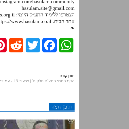
.instagram.com/hasulam.community
hasulam.site@gmail.com
הצטרפו ללימוד התע״ס היומי: https://dafhayomitaas.org.il
אתר הבית: https://www.hasulam.co.il
❧
R
T
F
W
e
w
a
h
d
i
c
a
תוכן קודם
הדף היומי בתע"ס חלק ח' | שיעור 19 - עמודים תרלג-תרלד
d
t
e
t
i
t
b
s
תוכן דומה
t
e
o
A