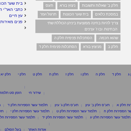
בית שער הכוו
חלק ב' שאלות ותשובות
ניצוץ בורא
תעס
כתבי האר"י ה
במסכת כלאים
בית שער הכוונות
תרגול ועזר
עץ חיים
פנים מאירות 
צריך להיות בחינה ממוצעת ביניהן הכוללת שתי
הבחינות. ובו ז' ענינים:
שהוא חכמה.
הסתכלות פנימית חלק ה
חלק ב
מניצוץ בורא
הסתכלות פנימית חלק ד
ג
חלק ד
חלק ה
חלק ו
חלק ז
חלק ח
חלק ט
חלק י
חלק יא
שידור חי
הזמן סט תלמוד
ות חלק א
תע"ס חלק ב' עיון
תע"ס חלק ג' עיון
תלמוד עשר הספירות חלק ד
ת
ר הספירות חלק ח
תלמוד עשר הספירות חלק ט
תלמוד עשר הספירות חלק י
תלמ
תלמוד עשר הספירות חלק יג
תלמוד עשר הספירות חלק יד
תלמוד עשר הספירות חלק
אודות האתר
בעל הסולם