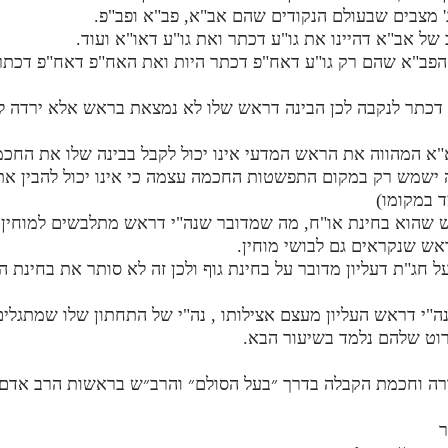
הפב"א שהם רק גו"ע דאח"פ דכתר היות ואת האח"פ דאח"פ דכתר
פ דכתר לנקבה לכן הבינה דראש שלו לא נמצאת בראש אלא ירדה לב
א המהווה את הראש המדעי אינו יכול לקבל בבינה שלו את החכמ
ישמש רק במקום התפשטות החכמה עצמה כי אינו יכול להבין את 
ד במקומו)
בראש שהוא בחינת או"ח, מה שמדובר שנה"י דראש מתלבשים למוחין
אש שנקראים גם לבושי מוחין.
 חג"ת דעליון מדובר על בחינת גוף ולכן זה לא סותר את בחינת 
ם: נה"י דראש העליון מעצם אצילותו , נה"י של התחתון שלו שמתגלי
וט שלהם נלמד בשיעור הבא.
ורה וחכמת הקבלה בדרך ״בעל הסולם״ והרב״ש בראשות הרב אדם ס
ר