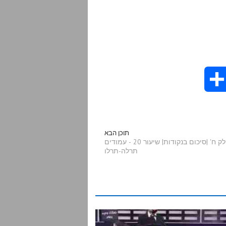
S
h
a
תוכן הבא
הדף היומי בתע"ס חלק ח' |סיכום בנקודות| שיעור 20 - עמודים
תרלה-תרלו
r
e