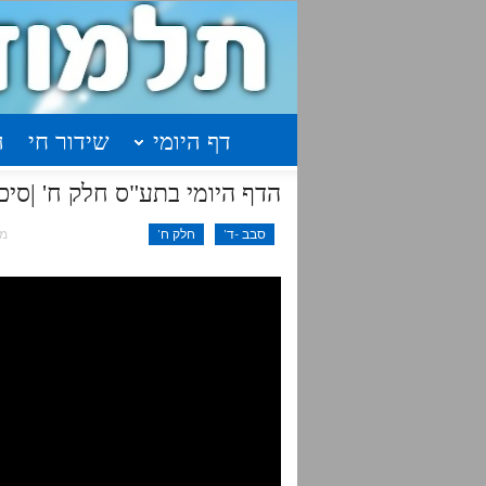
דף היומי
שידור חי
ה
הדף היומי בתע"ס חלק ח' |סיכום| שיעור 20 – ע
סבב -ד'
חלק ח'
מאי 