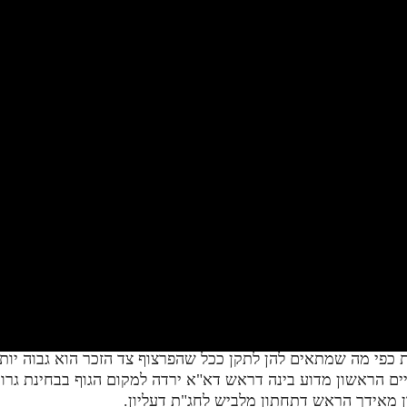
ריים הראשון מדוע בינה דראש דא"א ירדה למקום הגוף בבחינת גרו
מאידך הראש דתחתון מלביש לחג"ת דעליון.