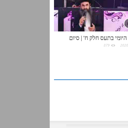
היומי בתעס חלק ח' | סיום
879