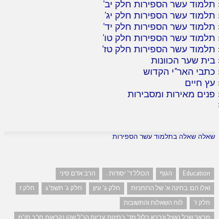
תלמוד עשר הספירות חלק יב
'
תלמוד עשר הספירות חלק יג
'
תלמוד עשר הספירות חלק יד
'
תלמוד עשר הספירות חלק טו
'
תלמוד עשר הספירות חלק טז
'
בית שער הכוונות
כתבי האר"י הקדוש
עץ חיים
פנים מאירות ומסבירות
שאלה שאלה בתלמוד עשר הספירות
Education
הגוף
הכולל ד' יסודות .
הרב אדם סיני
ואלו הם: בחינה א' של הרוחניות
חלק ג' עיון
חלק ג' תשפ"ג
חלק ז
חלק ז'
לוח השאלות והתשובות
מבאר שכל נאצל ונברא כלול מד' בחינות עביות הנ"ל שהן נקראות חו"ב תו"מ