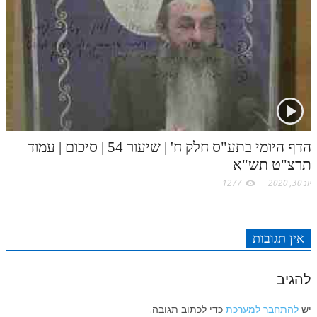
לאתר ספר הרב
דף היומי בזוהר הקדוש
הדף היומי בתע"ס חלק ח' | שיעור 54 | סיכום | עמוד
תרצ"ט תש"א
יונ 30, 2020
1277
אין תגובות
להגיב
יש
להתחבר למערכת
כדי לכתוב תגובה.