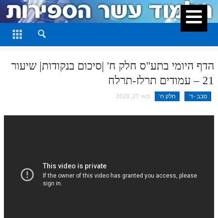
סגור
דף היומי
חלק א
הדף היומי בתע"ס חלק ח' |סיכום בנקודות| שיעור
חלק ב
21 – עמודים תרלז-תרלח
חלק ג
סבב -ד'
חלק ח'
מאי 21, 2020
חלק ד
חלק ה
חלק ו
חלק ז
חלק ח
חלק ט