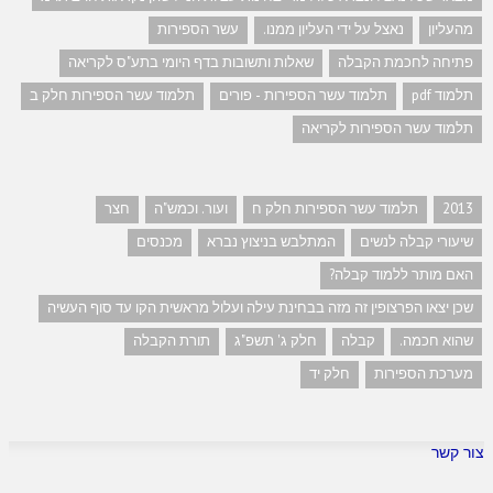
מהעליון
נאצל על ידי העליון ממנו.
עשר הספירות
פתיחה לחכמת הקבלה
שאלות ותשובות בדף היומי בתע"ס לקריאה
תלמוד pdf
תלמוד עשר הספירות - פורים
תלמוד עשר הספירות חלק ב
תלמוד עשר הספירות לקריאה
2013
תלמוד עשר הספירות חלק ח
ועור. וכמש"ה
חצר
שיעורי קבלה לנשים
המתלבש בניצוץ נברא
מכנסים
האם מותר ללמוד קבלה?
שכן יצאו הפרצופין זה מזה בבחינת עילה ועלול מראשית הקו עד סוף העשיה
שהוא חכמה.
קבלה
חלק ג' תשפ"ג
תורת הקבלה
מערכת הספירות
חלק יד
צור קשר