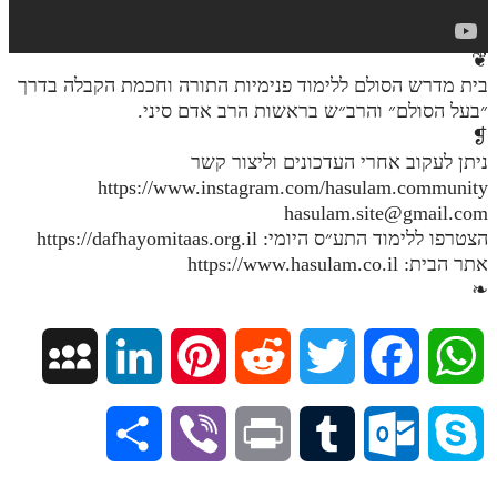
חלק י
חלק יא
❦
בית מדרש הסולם ללימוד פנימיות התורה וחכמת הקבלה בדרך
חלק יב
״בעל הסולם״ והרב״ש בראשות הרב אדם סיני.
חלק יג
❡
ניתן לעקוב אחרי העדכונים וליצור קשר
חלק יד
https://www.instagram.com/hasulam.community
hasulam.site@gmail.com
חלק טו
הצטרפו ללימוד התע״ס היומי: https://dafhayomitaas.org.il
חלק ט"ז
אתר הבית: https://www.hasulam.co.il
❧
בית שער הכוונות
שידור חי
M
L
P
R
T
F
W
הזמן סט תע"ס
y
i
i
e
w
a
h
S
V
P
T
O
S
הזמן סט תלמוד עשר הספירות
S
n
n
d
i
c
a
ספרים להורדה
h
i
r
u
u
k