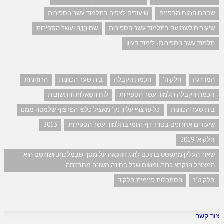
שבהם המוח מבפנים
שיעורים לצפיה בתלמוד עשר הספירות
שיעורים לשמיעה בתלמוד עשר הספירות
שם הֲוָיָה ועשר הספירות
תלמוד עשר הספירות- לימוד בעיון
המדרגה
חלק ה'
חכמת הקבלה
בית שער הכוונות
הרוחניות
חכמת הקבלה תלמוד עשר הספירות
לוח השאלות והתשובות
בית שער הכוונות
כל פרצוף עליון נק' מאציל כלפי הפרצוף שלמטה ממנו
שיעורים אחרונים בסדר דף היומי בתלמוד עשר הספירות
2013
חלק א' 2019
שאור העליון מתפשט בתוכם לזווג דהכאה על מסך שבמלכות. ושורשם הוא
המאציל הנקרא כתר. ומשום שכל בחינה משונה מחברתה
חלק ט"ז
הסתכלות פנימית חלק ד
צור קשר