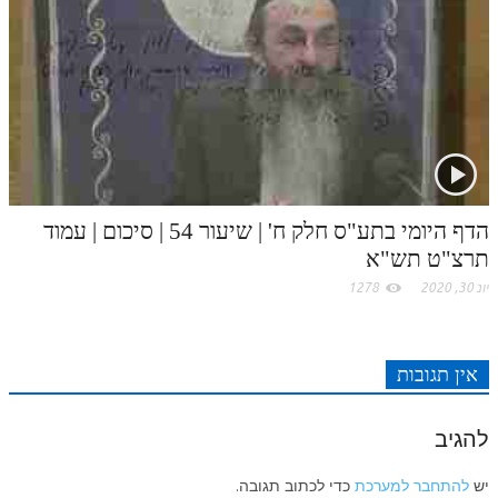
לאתר ספר הרב
דף היומי בזוהר הקדוש
הדף היומי בתע"ס חלק ח' | שיעור 54 | סיכום | עמוד
תרצ"ט תש"א
יונ 30, 2020
1278
אין תגובות
להגיב
יש
להתחבר למערכת
כדי לכתוב תגובה.