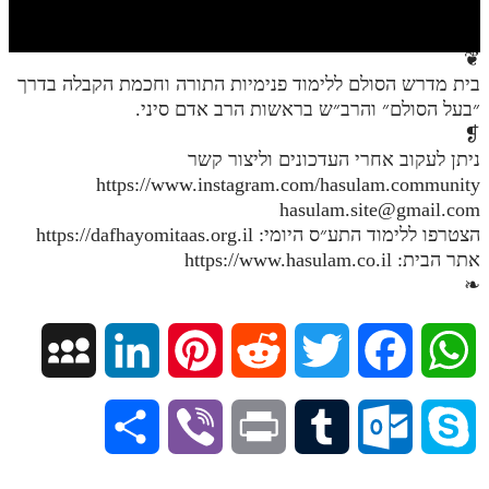
חלק י
חלק יא
❦
בית מדרש הסולם ללימוד פנימיות התורה וחכמת הקבלה בדרך
חלק יב
״בעל הסולם״ והרב״ש בראשות הרב אדם סיני.
חלק יג
❡
ניתן לעקוב אחרי העדכונים וליצור קשר
חלק יד
https://www.instagram.com/hasulam.community
hasulam.site@gmail.com
חלק טו
הצטרפו ללימוד התע״ס היומי: https://dafhayomitaas.org.il
חלק ט"ז
אתר הבית: https://www.hasulam.co.il
❧
בית שער הכוונות
שידור חי
M
L
P
R
T
F
W
הזמן סט תע"ס
y
i
i
e
w
a
h
S
V
P
T
O
S
הזמן סט תלמוד עשר הספירות
S
n
n
d
i
c
a
ספרים להורדה
h
i
r
u
u
k