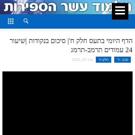
סגור
דף היומי
חלק א
הדף היומי בתעס חלק ח'| סיכום בנקודות |שיעור
חלק ב
24 עמודים תרמב-תרמג
חלק ג
סבב -ד'
חלק ח'
מאי 25, 2020
חלק ד
חלק ה
חלק ו
חלק ז
חלק ח
חלק ט