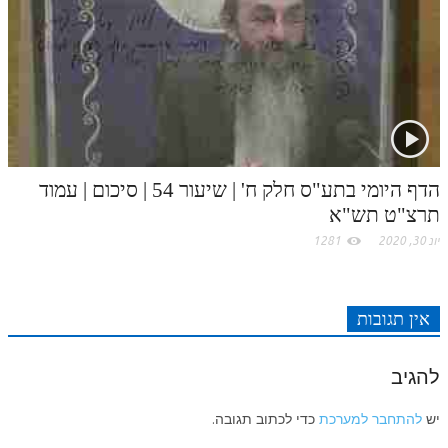
לאתר ספר הרב
דף היומי בזוהר הקדוש
הדף היומי בתע"ס חלק ח' | שיעור 54 | סיכום | עמוד
תרצ"ט תש"א
יונ 30, 2020
1281
אין תגובות
להגיב
יש
להתחבר למערכת
כדי לכתוב תגובה.