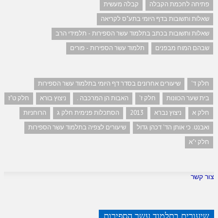
פתיחה לחכמת הקבלה
קבלה מעשית
שאלות ותשובות בדף היומי בתע"ס לקריאה
שאלות ותשובות בכתב בתלמוד עשר הספירות - תלמידי הרב
שבהם המוח מבפנים
תלמוד עשר הספירות - פורים
חלק ד'
שיעורים אחרונים בסדר דף היומי בתלמוד עשר הספירות
בית שער הכוונות
חלק ז'
האבות הן המרכבה .
ניצוץ בורא
חלק ט"ז
חלק א
ניצוץ נברא
2013
הסתכלות פנימית חלק ג
הרוחניות
ואבנט. כי אותן הד' דכהן גדול
שיעורים לצפיה בתלמוד עשר הספירות
חלק י"א
צור קשר
שיעורים בתלמוד עשר הספירות