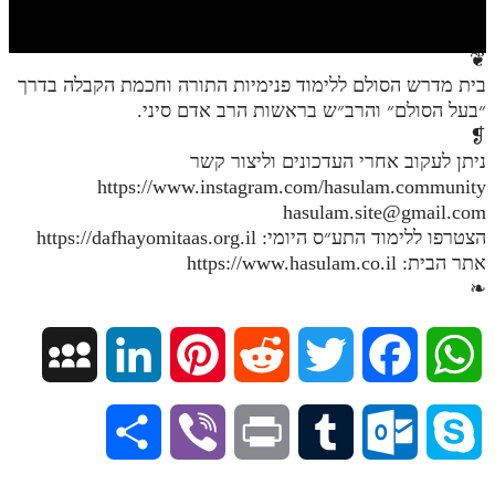
חלק י
חלק יא
❦
בית מדרש הסולם ללימוד פנימיות התורה וחכמת הקבלה בדרך
חלק יב
״בעל הסולם״ והרב״ש בראשות הרב אדם סיני.
חלק יג
❡
ניתן לעקוב אחרי העדכונים וליצור קשר
חלק יד
https://www.instagram.com/hasulam.community
hasulam.site@gmail.com
חלק טו
הצטרפו ללימוד התע״ס היומי: https://dafhayomitaas.org.il
חלק ט"ז
אתר הבית: https://www.hasulam.co.il
❧
בית שער הכוונות
שידור חי
M
L
P
R
T
F
W
הזמן סט תע"ס
y
i
i
e
w
a
h
S
V
P
T
O
S
הזמן סט תלמוד עשר הספירות
S
n
n
d
i
c
a
ספרים להורדה
h
i
r
u
u
k