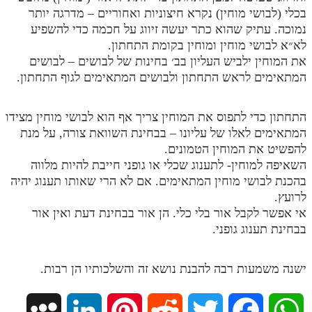
בכלי (לבושי מוחין) נקרא חיצוניות ואחוריים – מדרגה יותר
מנוע חיפוש בספרים
נמוכה. עתיק שהוא כתר יעשה זיווג על חכמה כדי להשפיע
לא״א לבושי מוחין ומוחין בקומת התחתון.
תלמוד עשר הספירות בעיון
את המוחין ילביש העליון בב׳ בחינות של לבושים – לבושים
המתאימים לראש התחתון ולבושים המתאימים לגוף התחתון.
תלמוד עשר הספירות חלק א
תע"ס חלק ב' עיון
התחתון כדי לתפוס את המוחין צריך אף הוא לבושי מוחין מצידו
תע"ס חלק ג' עיון
המתאימים לאלו של עליונו – בבחינת השוואת צורה, על מנת
להפשיט את המוחין הטמונים.
תלמוד עשר הספירות חלק ד
השאיפה למוחין- לתענוג שכלי או גופני חייבת להיות מלווה
בהכנת לבושי מוחין המתאימים. אם לא הרי שאותו תענוג יהיה
תלמוד עשר הספירות חלק ה
לרועץ.
תלמוד עשר הספירות חלק ו
אי אפשר לקבל אור בלי כלי. הן אור בבחינת דעת ואין אור
בבחינת תענוג גופני.
תלמוד עשר הספירות חלק ז
תלמוד עשר הספירות חלק ח
ישנה משמעות רבה להבנת נושא זה והשלכותיו הן רבות.
תלמוד עשר הספירות חלק ט
תלמוד עשר הספירות חלק י
M
L
P
R
T
F
W