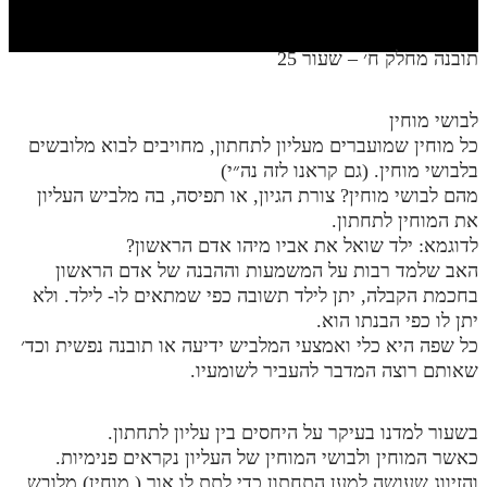
חלק י
חלק יא
תובנה מחלק ח׳ – שעור 25
חלק יב
לבושי מוחין
חלק יג
כל מוחין שמועברים מעליון לתחתון, מחויבים לבוא מלובשים
חלק יד
בלבושי מוחין. (גם קראנו לזה נה״י)
מהם לבושי מוחין? צורת הגיון, או תפיסה, בה מלביש העליון
חלק טו
את המוחין לתחתון.
לדוגמא: ילד שואל את אביו מיהו אדם הראשון?
חלק ט"ז
האב שלמד רבות על המשמעות וההבנה של אדם הראשון
בית שער הכוונות
בחכמת הקבלה, יתן לילד תשובה כפי שמתאים לו- לילד. ולא
יתן לו כפי הבנתו הוא.
שידור חי
כל שפה היא כלי ואמצעי המלביש ידיעה או תובנה נפשית וכד׳
שאותם רוצה המדבר להעביר לשומעיו.
הזמן סט תע"ס
בשעור למדנו בעיקר על היחסים בין עליון לתחתון.
הזמן סט תלמוד עשר הספירות
כאשר המוחין ולבושי המוחין של העליון נקראים פנימיות.
ספרים להורדה
והזיווג שעושה למען התחתון כדי לתת לו אור ( מוחין) מלובש