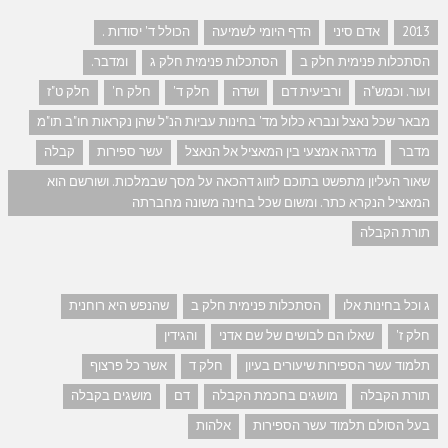
2013
אדם סיני
הדף היומי לשמיעה
הכולל ד' יסודות .
הסתכלות פנימית חלק ב
הסתכלות פנימית חלק ג
ומדבר.
ועור. וכמש"ה
ורביעית דם
ושדה
חלק ד'
חלק ח'
חלק ט"ז
מבאר שכל נאצל ונברא כלול מד' בחינות עביות הנ"ל שהן נקראות חו"ב תו"מ
מדבר
מדרגה אמצעי בין המאציל אל הנאצל
עשר ספירות
קבלה
שאור העליון מתפשט בתוכם לזווג דהכאה על מסך שבמלכות. ושורשם הוא
המאציל הנקרא כתר. ומשום שכל בחינה משונה מחברתה
תורת הקבלה
ג וכל בחינות אלו
הסתכלות פנימית חלק ב
שהנפש היא רוחנית
חלק ז'
שאלו הם לבושים של שם אדני
והגידין
תלמוד עשר הספירות שיעורים בעיון
חלק ד
אשר כל פרצוף
תורת הקבלה
מושגים בחכמת הקבלה
דם
מושגים בקבלה
בעל הסולם תלמוד עשר הספירות
אלהות