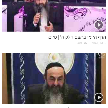
לאתר ספר הרב
c
דף היומי בזוהר הקדוש
o
m
הדף היומי בתעס חלק ח' | סיום
יונ 30, 2020
881