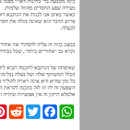
בינה מטבעה בד׳ בחינות דאו״י מפנה 
מצידה שפע החסדים מהווה שלמות.
כאשר באים אנו לבנות את הנוקבא דאצ
פרוש הדבר הוא שאינה מגלה את חסרו
לבעלה.
במצב בניה זה עליה להסתיר את אחורי
נקרא גם ״אחוריים ביתה״, שכל כבודה
שאיפתה של הנוקבא לחכמה תבוא לידי
הכלל המשותף שלה ושל בעלה (בלימוד 
כל זמן שהיא היא אינה ראויה להוליד
השפעה זה לזו וזו לזה כהכנה לקראת הזי
אלמלא תיקון זה אין אפשרות שיהיה ז
R
T
F
W
e
w
a
h