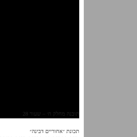
תובנה מחלק ח׳ – שעור 28
תכונת ״אחוריים דבינה״