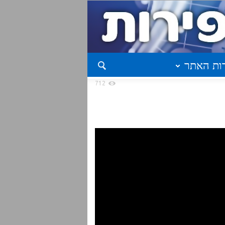
ות האתר
712