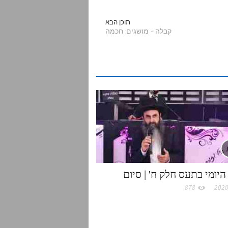
a
תוכן הבא
קבלה - מושגים: חכמה
r
e
היומי בתעס חלק ח' | סיום
878