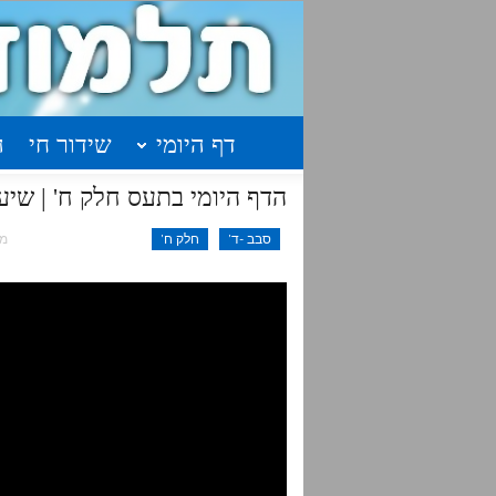
דף היומי
שידור חי
ה
הדף היומי בתעס חלק ח' | שיעור 28 עמודים תרמט
סבב -ד'
חלק ח'
מאי 