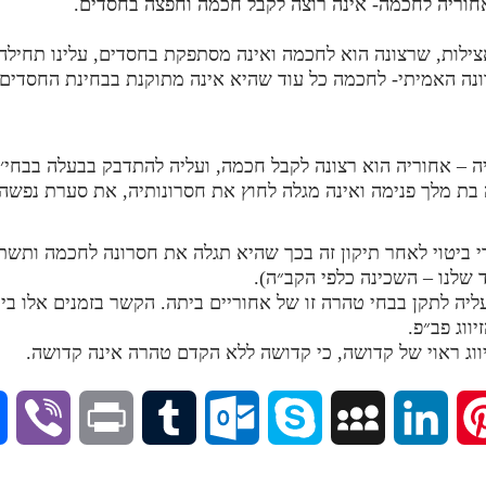
אחוריה לחכמה- אינה רוצה לקבל חכמה וחפצה בחסדים.
ילות, שרצונה הוא לחכמה ואינה מסתפקת בחסדים, עלינו תחילה 
נה האמיתי- לחכמה כל עוד שהיא אינה מתוקנת בבחינת החסדים
ה – אחוריה הוא רצונה לקבל חכמה, ועליה להתדבק בבעלה בבחי
 בת מלך פנימה ואינה מגלה לחוץ את חסרונותיה, את סערת נפשה.
 ביטוי לאחר תיקון זה בכך שהיא תגלה את חסרונה לחכמה ותשת
שלנו – השכינה כלפי הקב״ה).
 עליה לתקן בבחי טהרה זו של אחוריים ביתה. הקשר בזמנים אלו 
ווג פב״פ.
יווג ראוי של קדושה, כי קדושה ללא הקדם טהרה אינה קדושה.
V
P
T
O
S
M
L
P
i
r
u
u
k
y
i
i