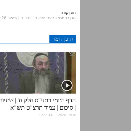
d
i
c
a
תוכן קודם
הדף היומי בתעס חלק ח' | סיכום | שיעור 28 עמודים תרמט-תרנ
d
t
e
t
תוכן דומה
i
t
b
s
t
e
o
A
r
o
p
k
p
| סיכום | עמוד תרצ"ט תש"א
יונ 30, 2020
1277