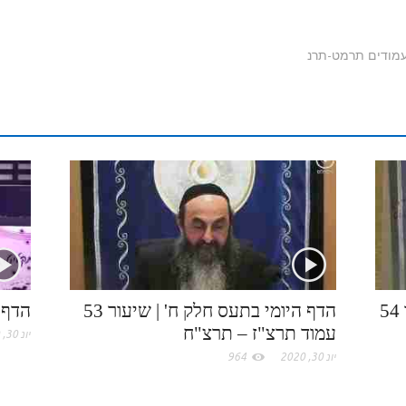
b
i
m
t
y
S
n
n
e
n
b
l
p
p
k
t
r
t
l
o
e
a
e
e
r
o
c
d
r
k
e
I
e
.
n
s
c
t
הדף היומי בתע"ס חלק ח' | שיעור 54
הדף היומי בתעס חלק ח' | שיעור 53
הדף 
עמוד תרצ"ז – תרצ"ח
יונ 30, 2020
o
יונ 30, 2020
964
m