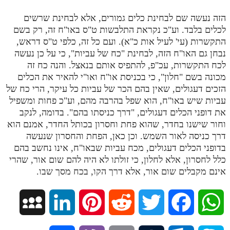
מנוע חיפוש בספרים
הזה נעשה שם לבחינת כלים גמורים, אלא לבחינת שרשים
לכלים בלבד. וע"כ נקראת התלבשות ט"ס באו"ח זה, רק בשם
תלמוד עשר הספירות בעיון
התקשרות (עי' לעיל אות כ"א). ועם כל זה, כלפי ט"ס דראש,
נבחן גם האו"ח הזה, לבחינת "כח של עביות", כי על כן נעשה
תלמוד עשר הספירות חלק א
לכח התקשרות, עכ"פ, להתפיס אותם בנאצל. והנה כח זה
מכונה בשם "חלון", כי בכניסת או"ח ואו"י להאיר את הכלים
תע"ס חלק ב' עיון
הזכים דעגולים, שאין בהם הכר של עביות כל עיקר, הרי כח של
תע"ס חלק ג' עיון
עביות שיש באו"ח, הוא שפל בהרבה מהם, וע"כ פחות ומשפיל
את דופני הכלים דעגולים, "דרך כניסתו בהם". בדומה, לנקב
תלמוד עשר הספירות חלק ד
וחור שישנו בחדר, שהוא פחת וחסרון בכותל החדר, אמנם הוא
תלמוד עשר הספירות חלק ה
דרך כניסה לאור השמש. וכן כאן, הפחת והחסרון שנעשה
בדופני הכלים דעגולים, מכח עביות שבאו"ח, אינו נחשב בהם
תלמוד עשר הספירות חלק ו
כלל לחסרון, אלא לחלון, כי זולתו לא היה להם שום אור, שהרי
אינם מקבלים שום אור, אלא דרך הקו, בכח מסך שבו.
תלמוד עשר הספירות חלק ז
תלמוד עשר הספירות חלק ח
M
L
P
R
T
F
W
תלמוד עשר הספירות חלק ט
y
i
i
e
w
a
h
תלמוד עשר הספירות חלק י