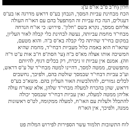
חלק י
חלון (ח"ב פ"ב או"פ ע'):
חלק יא
הכח מבחינת עביות המסך, הנבחן בע"ס דראש מדרגה או בע"ס
דעגולים, הנה כח עביות זה המתפעל בהם עם האו"ח העולה
חלק יב
אליהם ממסך, נקרא בשם "חלון". פירוש: כי או"ח הנדחה
מבחי"ד מחמת עביותה, נעשה לבחינת כלי קבלה לאור העליון,
חלק יג
במקום בחי"ד שהיתה כלי קבלה בא"ס ב"ה. והוא מטעם,
חלק יד
שהאו"ח הוא באמת כלול מעביות דבחי"ד, מחמת שהיא
המשיכה אותו אצלה מא"ס ב"ה (עי' הסת"פ ח"ב אות ע"ט ד"ה
חלק טו
וזה). אמנם אין עביות זו ניכרת, רק בכלים דגוף, להיותם
חלק ט"ז
מתפשטים, ממטה למסך, דהיינו למטה מבחי"ד של ע"ס דראש,
וע"כ עביות דבחי"ד שבמסך שולטת בהם, ולפיכך, נחשבים
בית שער הכוונות
לכלים גמורים, להתלבשות האור העליון בהם. משא"כ בע"ס
דראש, שהן בהכרח למעלה מבחי"ד שלהן, אלא שאו"ח עולה
שידור חי
אליהן ממטה למעלה, ואין עביות דבחי"ד שבמסך יכולה
להתכלל ולעלות עם האו"ח, למעלה ממקומה, לט"ס ראשונות
הזמן סט תע"ס
ממנה, ולפיכך, אין האו"ח
הזמן סט תלמוד עשר הספירות
לוח התשובות תלמוד עשר הספירות לפירוש המלות פט
ספרים להורדה