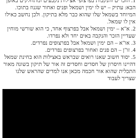
1. הזכרים והנקבות בפרצופי אצילות נקבעים ומתחלקים באופן
לאתר ספר הרב
הבא: עתיק – יש לו ימין ושמאל ופנים ואחור שגנוז בתוכו.
דף היומי בזוהר הקדוש
המיוחד בשמאל שלו שהוא כבר מלא בתיקון. ולכן נחשב כאילו
אין לו שמאל.
2. א"א – ימין ושמאל אבל בפרצוף אחד, כי הוא שורשי מוחין
שעדיין הזכר והנקבה באים יחד ולא נפרדו.
3. או"א – הם ימין ושמאל אבל בפרצופים נפרדים.
4. זו"ן – הם פנים ואחור בפרצופים נפרדים.
5. יסוד חשוב שאנו רואים שבראש באצילות הוא בחינת שמאל
דהיינו חיסרון של חסדים וחסדים זה אור של תיקון בשונה מאור
התכלית שהוא אור חכמה מכאן אנו למדים שהראש שלנו
שצריך לעבוד