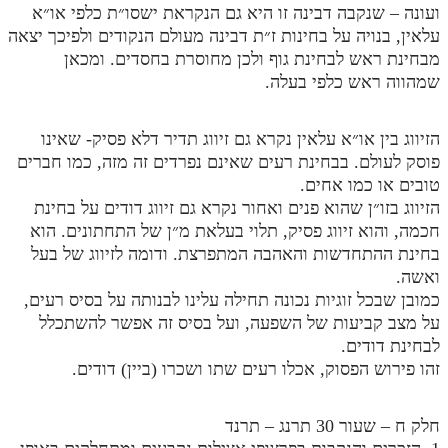
ועונה – שנקבה דבינה זו היא גם הנקראת ישסו״ת כלפי או״א
תלמוד עשר הספירות חלק יא
עלאין, בנויה על בחינות ז״ת דבינה מעולם הנקודים ולפיכך יצאה
מבחינת ראש לבחינת גוף ולכן מחוסרת בחסדים. ומכאן
תלמוד עשר הספירות חלק יב
שמהווה ראש כלפי בעלה.
תלמוד עשר הספירות חלק יג
הזיווג בין או״א עלאין נקרא גם זיווג תדיר דלא פסיק- שאינו
תלמוד עשר הספירות חלק יד
פוסק לעולם. בבחינת רעים שאינם נפרדים זה מזה, כמו חברים
תלמוד עשר הספירות חלק טו
טובים או כמו אחים.
הזיווג בזו״ן שהוא פנים ואחור נקרא גם זיווג דודים על בחינת
תלמוד עשר הספירות חלק טז
חכמה, והוא זיווג פסיק, תלוי בעלאת מ״ן של התחתונים. הוא
בחינת ההתחדשות והאהבה המתפרצת. ודומה לזיווג של בעל
בית שער הכוונות
ואשה.
אודות האתר
כמובן שבכל זוגיות נכונה תחילה עלינו לבנותה על בסיס רעים,
על מצב קביעות של השפעה, ועל בסיס זה אפשר להשתכלל
אודות האתר
לבחינת דודים.
זהו פירוש הפסוק, אכלו רעים שתו ושכרו (ביין) דודים.
בעל הסולם
אתר הבית
חלק ח – שעור 30 תרנג – תרנד