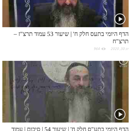
הדף היומי בתעס חלק ח' | שיעור 53 עמוד תרצ"ז –
תרצ"ח
יונ 30, 2020
964
הדף היומי בתע"ס חלק ח' | שיעור 54 | סיכום | עמוד