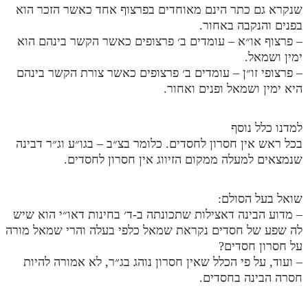
שנקרא גם כתר הינם מאוחדים בפרצוף אחד כאשר הזכר הוא
מנוע חיפוש בספרים
בפנים והנקבה באחור.
– פרצוף או״א – עומדים ב׳ פרצופים כאשר הקשר בינהם הוא
תלמוד עשר הספירות בעיון
ימין ושמאל.
– פרצופי זו״ן – עומדים ב׳ פרצופים כאשר צורת הקשר בינהם
תלמוד עשר הספירות חלק א
היא ימין ושמאל ופנים ואחור.
תע"ס חלק ב' עיון
למדנו כלל נוסף
תע"ס חלק ג' עיון
בכל ראש אין חסרון לחסדים. כלומר בצ״ב – בגו״ע וג״ר דבינה
תלמוד עשר הספירות חלק ד
שנמצאים למעלה ממקום הזיווג אין חסרון לחסדים.
תלמוד עשר הספירות חלק ה
שואל בעל הסולם:
תלמוד עשר הספירות חלק ו
– מדוע הבינה דאצילות שתכונתה ב-ד׳ בחינות דאו״י הוא שיש
לה שפע של חסדים נקראת שמאל כלפי בעלה והרי שמאל מורה
תלמוד עשר הספירות חלק ז
על חסרון חסדים?
תלמוד עשר הספירות חלק ח
– ועוד, על פי הכלל שאין חסרון נוהג בג״ר, לא אמורה להיות
חסרה הבינה בחסדים.
תלמוד עשר הספירות חלק ט
תלמוד עשר הספירות חלק י