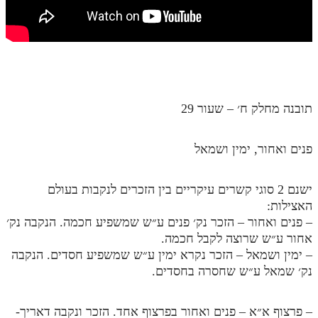
חלק י
חלק יא
חלק יב
חלק יג
תובנה מחלק ח׳ – שעור 29
חלק יד
חלק טו
פנים ואחור, ימין ושמאל
חלק ט"ז
בית שער הכוונות
ישנם 2 סוגי קשרים עיקריים בין הזכרים לנקבות בעולם
האצילות:
שידור חי
– פנים ואחור – הזכר נק׳ פנים ע״ש שמשפיע חכמה. הנקבה נק׳
אחור ע״ש שרוצה לקבל חכמה.
הזמן סט תע"ס
– ימין ושמאל – הזכר נקרא ימין ע״ש שמשפיע חסדים. הנקבה
נק׳ שמאל ע״ש שחסרה בחסדים.
הזמן סט תלמוד עשר הספירות
ספרים להורדה
– פרצוף א״א – פנים ואחור בפרצוף אחד. הזכר ונקבה דאריך-