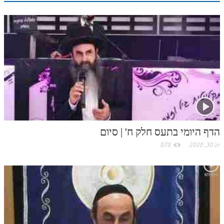
n
s
k
p
k
t
.
c
o
m
הדף היומי בתעס חלק ח' | סיום
יונ 30, 2020
878