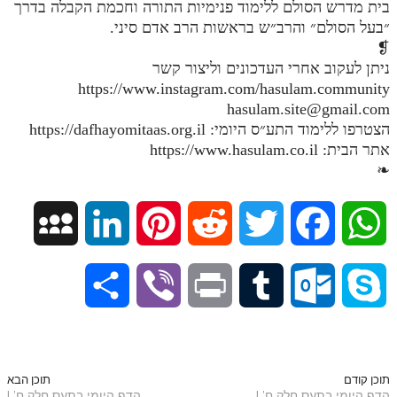
בית מדרש הסולם ללימוד פנימיות התורה וחכמת הקבלה בדרך
״בעל הסולם״ והרב״ש בראשות הרב אדם סיני.
תלמוד עשר הספירות חלק יא
❡
תלמוד עשר הספירות חלק יב
ניתן לעקוב אחרי העדכונים וליצור קשר
https://www.instagram.com/hasulam.community
תלמוד עשר הספירות חלק יג
hasulam.site@gmail.com
הצטרפו ללימוד התע״ס היומי: https://dafhayomitaas.org.il
תלמוד עשר הספירות חלק יד
אתר הבית: https://www.hasulam.co.il
תלמוד עשר הספירות חלק טו
❧
תלמוד עשר הספירות חלק טז
M
L
P
R
T
F
W
בית שער הכוונות
אודות האתר
y
i
i
e
w
a
h
S
V
P
T
O
S
אודות האתר
S
n
n
d
i
c
a
h
i
r
u
u
k
בעל הסולם
p
k
t
d
t
e
t
אתר הבית
a
b
i
m
t
y
תוכן קודם
תוכן הבא
הדף היומי בתעס חלק ח' |
הדף היומי בתעס חלק ח' |