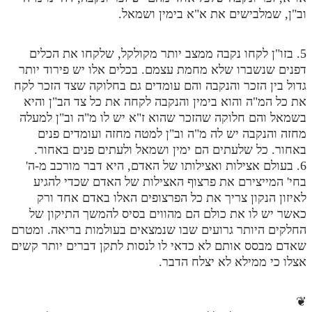
וב"ן, שמלבישים את א"א בימין ושמאל.
מנוע חיפוש בספרים
תלמוד עשר הספירות בעיון
5. בזו"ן לקחו נקבה ממצב יותר מקולקל, שלקחו את הכלים
דפנים שנשברו שלא מחמת עצמם. בכלים אלו יש פירוד יותר
תלמוד עשר הספירות חלק א
גדול בין הזכר והנקבה והם עומדים גם בחלוקה שצד הזכר לקח
את כל המ"ה והוא בימין והנקבה לקחה את כל צד הב"ן והיא
תע"ס חלק ב' עיון
בשמאל והם חלוקה שהזכר שהוא ז"א יש לו מ"ה וב"ן למעלה
תע"ס חלק ג' עיון
מחזה והנקבה יש לה מ"ה וב"ן למטה מחזה ועומדים פנים
באחור. כל שלעתים הם ימין ושמאל ולעתים פנים באחור.
תלמוד עשר הספירות חלק ד
6. בעולם אצילות ואצילותו של האדם, היא דבר מורכב מ-ה'
בחי' המייצירם את פרצוף האצילות של האדם שכדי להגיע
תלמוד עשר הספירות חלק ה
לאיזון הנקון צריך את כל הפרצופים האלו באדם אחד ורק
תלמוד עשר הספירות חלק ו
כאשר יש לו את כולם הם מהווים בסיס להמשך התיקון של
החלקים היותר גרועים שבו שנמצאים בעולמות בריאה. ומטרם
תלמוד עשר הספירות חלק ז
שאדם מבסס אותם לא כדאי לו לנסות לתקן דברים יותר קשים
תלמוד עשר הספירות חלק ח
אצלו כי ממילא לא יצלח הדבר.
תלמוד עשר הספירות חלק ט
❦
תלמוד עשר הספירות חלק י