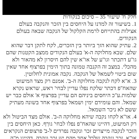
חלק י
חלק יא
חלק ח' שיעור 35 – סיכום בנקודות
1. בשיעור זה למדנו על היחסים בין הזכר והנקבה בעולם
חלק יב
אצילות בהתייחס לרמת הקלקול של הנקבה שבאה בעולם
חלק יג
הנקודים.
2. עתיק שהוא הזך ביותר בין הזכרים, לקח לתקן דבר שהוא
חלק יד
שלם. שבא מחלוקה ה-א' בעולם הנקודים ממצב הקטנות שהם
גו"ע דתכתר וגו"ע של או"א שין להם חיסרון לא מהאור ולא
חלק טו
מהכלי. במצב זה הקנבה טמונה בתוך הימין בפרצוף אחד שאין
חלק ט"ז
שום ביטוי לשמאל של הנקבה. נקבה אמונית לחלוטין.
3. א"א לקח לנקבה מחלוקה ה-ב'. אמנם רק מצד המיעוט
בית שער הכוונות
שהאח"פ דכתר שלקח נפלו עדיין לבחי' ראש, שראש נקרא
שלמות.ע"כ היחסים ביניהם הם עדיין בפרצוף א' אולם כבר יש
שידור חי
שמאל. והם עומידם ימין ושמאל בפרצוף אחד בשונה מעתיק
ששם לא ניכר השמאל.
הזמן סט תע"ס
4. או"א לקחו נקבה שיהא מחלוקה ה-ב'. אולם מצד הביטול ולא
רק המיעוט, דהיינו שהאח"פ נפלו לבחי' גוךף. כאן היחסים בין
הזמן סט תלמוד עשר הספירות
הזכר לנקבה מייצרים זכר ונקבה נפרדים ל-ב' פרצופים הנקראים
ספרים להורדה
או"א, זכר ונקבה שלכל אחד מהם יש זכר ונקבה, דהיינו מ"ה