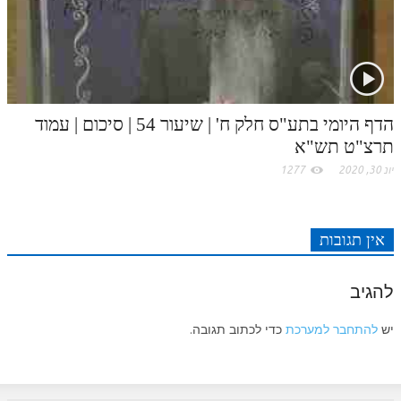
הדף היומי בתע"ס חלק ח' | שיעור 54 | סיכום | עמוד
תרצ"ט תש"א
יונ 30, 2020
1277
אין תגובות
להגיב
יש
להתחבר למערכת
כדי לכתוב תגובה.