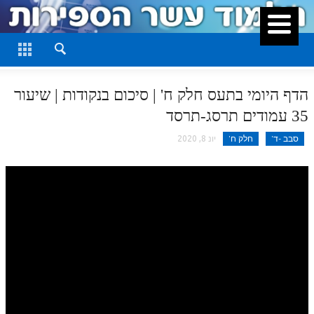
סגור
דף היומי
חלק א
הדף היומי בתעס חלק ח' | סיכום בנקודות | שיעור
חלק ב
35 עמודים תרסג-תרסד
חלק ג
סבב -ד'
חלק ח'
יונ 8, 2020
חלק ד
חלק ה
חלק ו
חלק ז
חלק ח
חלק ט