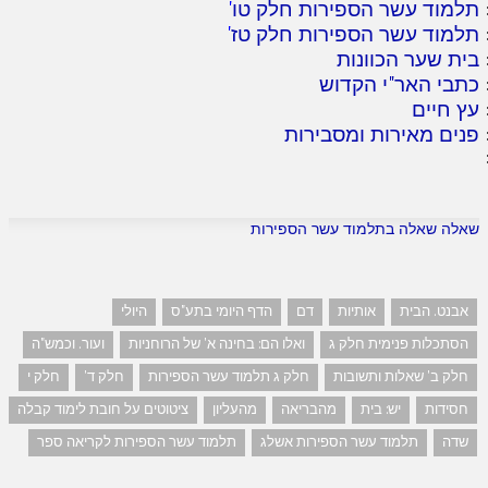
תלמוד עשר הספירות חלק טו
'
תלמוד עשר הספירות חלק טז
'
בית שער הכוונות
כתבי האר"י הקדוש
עץ חיים
פנים מאירות ומסבירות
שאלה שאלה בתלמוד עשר הספירות
אבנט. הבית
אותיות
דם
הדף היומי בתע"ס
היולי
הסתכלות פנימית חלק ג
ואלו הם: בחינה א' של הרוחניות
ועור. וכמש"ה
חלק ב' שאלות ותשובות
חלק ג תלמוד עשר הספירות
חלק ד'
חלק י
חסידות
יש: בית
מהבריאה
מהעליון
ציטוטים על חובת לימוד קבלה
שדה
תלמוד עשר הספירות אשלג
תלמוד עשר הספירות לקריאה ספר