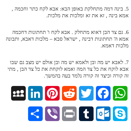
מנוע חיפוש בספרים
5. בינה דמה מתחלקת באופן הבא: אבא לקח כתר וחכמה ,
אמא בינה , זא את זא ומלכות את מלכות.
תלמוד עשר הספירות בעיון
6. גם צד הבן דאוא מתחלק . אבא לקח ו' תחתונות דחכמה
תלמוד עשר הספירות חלק א
אמא ה' תחתונות דבינה , ישראל סבא – מלכות דאבא, ותבונה
תע"ס חלק ב' עיון
מלכות דאמא.
תע"ס חלק ג' עיון
7. לאבא יש מה ובן ולאמא יש מה ובן אולם יש מצב גם שבו
תלמוד עשר הספירות חלק ד
אבא לוקח את כל צד המה ואמא לוקחת את כל צד הבן , מתי
זה קורה וכיצד זה קורה נלמד בעה בהמשך.
תלמוד עשר הספירות חלק ה
תלמוד עשר הספירות חלק ו
M
L
P
R
T
F
W
תלמוד עשר הספירות חלק ז
y
i
i
e
w
a
h
תלמוד עשר הספירות חלק ח
S
V
P
T
O
S
תלמוד עשר הספירות חלק ט
S
n
n
d
i
c
a
h
i
r
u
u
k
תלמוד עשר הספירות חלק י