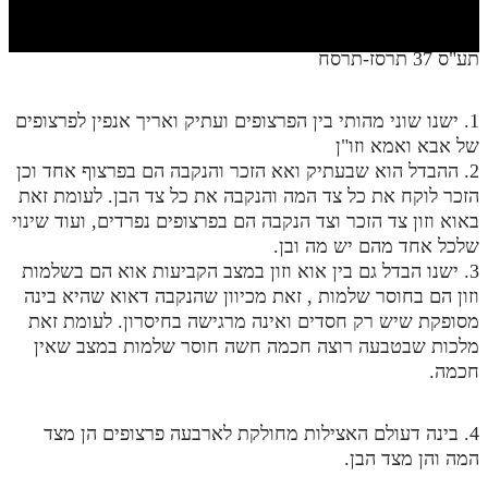
חלק י
חלק יא
תע"ס 37 תרסז-תרסח
חלק יב
1. ישנו שוני מהותי בין הפרצופים ועתיק ואריך אנפין לפרצופים
חלק יג
של אבא ואמא וזו"ן
חלק יד
2. ההבדל הוא שבעתיק ואא הזכר והנקבה הם בפרצוף אחד וכן
הזכר לוקח את כל צד המה והנקבה את כל צד הבן. לעומת זאת
חלק טו
באוא וזון צד הזכר וצד הנקבה הם בפרצופים נפרדים, ועוד שינוי
שלכל אחד מהם יש מה ובן.
חלק ט"ז
3. ישנו הבדל גם בין אוא וזון במצב הקביעות אוא הם בשלמות
בית שער הכוונות
וזון הם בחוסר שלמות , זאת מכיוון שהנקבה דאוא שהיא בינה
מסופקת שיש רק חסדים ואינה מרגישה בחיסרון. לעומת זאת
שידור חי
מלכות שבטבעה רוצה חכמה חשה חוסר שלמות במצב שאין
חכמה.
הזמן סט תע"ס
4. בינה דעולם האצילות מחולקת לארבעה פרצופים הן מצד
הזמן סט תלמוד עשר הספירות
המה והן מצד הבן.
ספרים להורדה