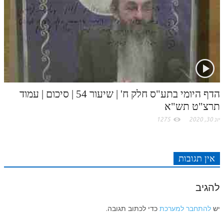
הדף היומי בתע"ס חלק ח' | שיעור 54 | סיכום | עמוד
תרצ"ט תש"א
יונ 30, 2020
1275
אין תגובות
להגיב
יש
להתחבר למערכת
כדי לכתוב תגובה.