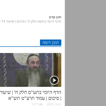
e
w
a
h
d
i
c
a
תוכן קודם
הדף היומי בתעס חלק ח' | סיכום | שיעור 39 עמודים תרע-תרעא
d
t
e
t
i
t
b
s
תוכן דומה
t
e
o
A
r
o
p
k
p
| סיכום | עמוד תרצ"ט תש"א
יונ 30, 2020
1277