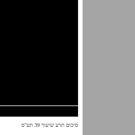
סיכום תרע שיעור 39 תע"ס