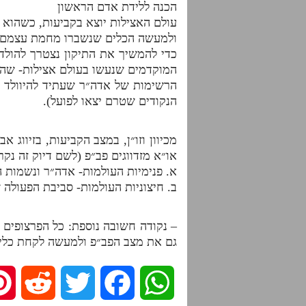
הכנה ללידת אדם הראשון
עולם האצילות יוצא בקביעות, כשהוא 
ולמעשה הכלים שנשברו מחמת עצמם, ש
כדי להמשיך את התיקון נצטרך להולד
המוקדמים שנעשו בעולם אצילות- שהם 
הרשימות של אדה״ר שעתיד להיוולד מ
הנקודים שטרם יצאו לפועל).
מכיוון וזו״ן, במצב הקביעות, בזיווג 
או״א מזדווגים פב״פ (לשם דיוק זה נקר
א. פנימיות העולמות- אדה״ר ונשמות ה
ב. חיצוניות העולמות- סביבת הפעולה 
– נקודה חשובה נוספת: כל הפרצופים 
גם את מצב הפב״פ ולמעשה לקחת כלי
R
T
F
W