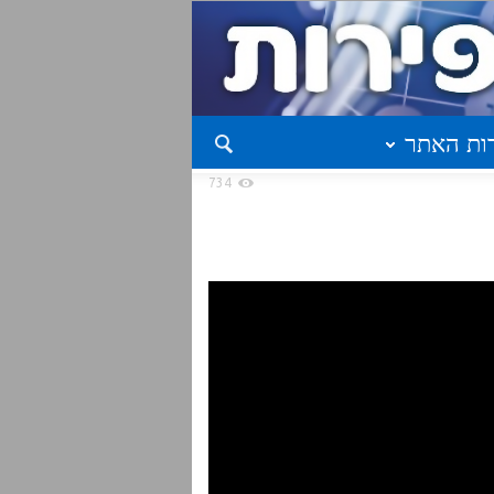
ות האתר
734