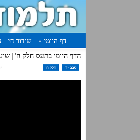
דף היומי
שידור חי
ה
הדף היומי בתעס חלק ח' | שיעור 39 עמודים תרע-
סבב -ד'
חלק ח'
יונ 12