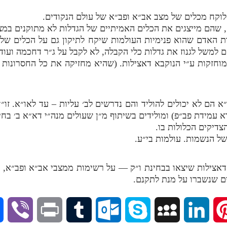
לוקח מכלים של מצב אב״א ופב״א של עולם הנקודים.
הם מייצגים את הכלים האמיתיים של הגדלות לא מתוקנים במצב
ת האדם שהוא פנימיות העולמות שיקח לתיקון גם על הכלים של מ
למשל לגנוז את גדלות כלי הקבלה, לא לקבל על ג״ר דחכמה ועוד.
וחזקות ע״י הנוקבא דאצילות. (שהיא מחזיקה את כל החסרונות 
אב״א הם לא יכולים להוליד והם נדרשים לב׳ עליות – עד לאו״א. 
א עמידת פב״פ) ומולידים בשיתוף מ״ן שעולים מנה״י דא״א ב׳ בחינ
צדיקים הכלולות בו.
של הנשמות. עולמות בי״ע.
דאצילות שיצאו בבחינת ו״ק — על רשימות ממצבי אב״א ופב״א, נ
ם שנשברו על מנת לתקנם.
V
P
T
O
S
M
L
P