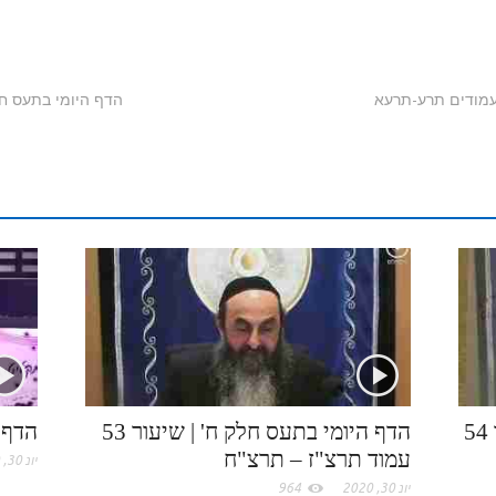
i
r
u
u
k
y
i
i
b
i
m
t
y
S
n
n
e
n
b
l
p
p
k
t
r
t
l
o
e
a
e
e
r
o
c
d
r
k
e
I
e
.
n
s
c
t
הדף היומי בתע"ס חלק ח' | שיעור 54
הדף היומי בתעס חלק ח' | שיעור 53
הדף 
עמוד תרצ"ז – תרצ"ח
o
יונ 30, 2020
יונ 30, 2020
964