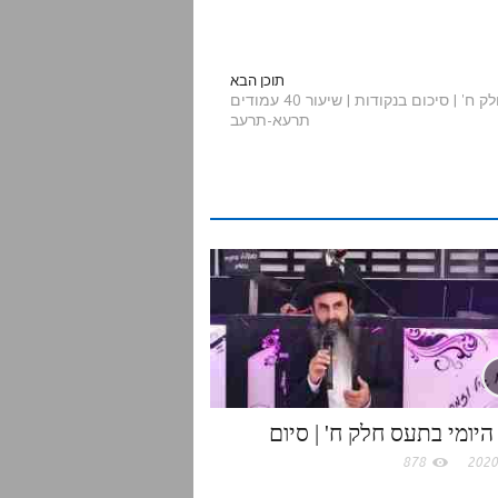
h
a
תוכן הבא
הדף היומי בתעס חלק ח' | סיכום בנקודות | שיעור 40 עמודים
תרעא-תרעב
r
e
היומי בתעס חלק ח' | סיום
878