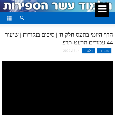
סגור
דף היומי
חלק א
הדף היומי בתעס חלק ח' | סיכום בנקודות | שיעור
חלק ב
44 עמודים תרעט-תרפ
חלק ג
סבב -ד'
חלק ח'
יונ 18, 2020
חלק ד
חלק ה
חלק ו
חלק ז
חלק ח
חלק ט