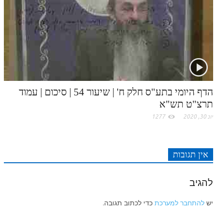
לאתר ספר הרב
דף היומי בזוהר הקדוש
הדף היומי בתע"ס חלק ח' | שיעור 54 | סיכום | עמוד
תרצ"ט תש"א
יונ 30, 2020
1277
אין תגובות
להגיב
יש
להתחבר למערכת
כדי לכתוב תגובה.