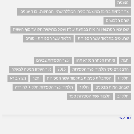
מצנפת
צריך להיות בחינה ממוצעת ביניהן הכוללת שתי הבחינות. ובו ז' ענינים:
שהם הלבושים
שכן יצאו הפרצופין זה מזה בבחינת עילה ועלול מראשית הקו עד סוף העשיה
שרטוטים בתלמוד עשר הספירות
תלמוד עשר הספירות - פורים
חגת
ואחריו הכתר הנקרא תהו
עשר הספירות צבעים
הרב אדם סיני תלמוד עשר הספירות
2013
אור העליון ממטה למעלה
חלק יג
הסתכלות פנימית בתלמוד עשר הספירות
וחצר
ניצוץ בורא
שבהם המוח מבפנים
חלק ז
תלמוד עשר הספירות חלק ג' להורדה
חלק יב
תלמוד עשר הספירות ספר
צור קשר