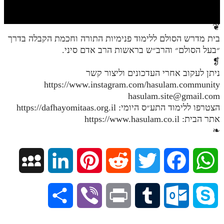
חלק י
חלק יא
❦
בית מדרש הסולם ללימוד פנימיות התורה וחכמת הקבלה בדרך
חלק יב
״בעל הסולם״ והרב״ש בראשות הרב אדם סיני.
חלק יג
❡
ניתן לעקוב אחרי העדכונים וליצור קשר
חלק יד
https://www.instagram.com/hasulam.community
hasulam.site@gmail.com
חלק טו
הצטרפו ללימוד התע״ס היומי: https://dafhayomitaas.org.il
חלק ט"ז
אתר הבית: https://www.hasulam.co.il
❧
בית שער הכוונות
שידור חי
M
L
P
R
T
F
W
הזמן סט תע"ס
y
i
i
e
w
a
h
S
V
P
T
O
S
הזמן סט תלמוד עשר הספירות
S
n
n
d
i
c
a
ספרים להורדה
h
i
r
u
u
k