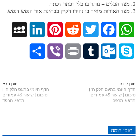
לאתר ספר הרב
2. מצד הכלים – נותר בו כלי דכתר דכתר.
3. מצד האורות מאיר בו נהירו דקיק בבחינת אור הנפש דנפש.
דף היומי בזוהר הקדוש
M
L
P
R
T
F
W
y
i
i
e
w
a
h
S
V
P
T
O
S
S
n
n
d
i
c
a
h
i
r
u
u
k
p
k
t
d
t
e
t
a
b
i
m
t
y
תוכן קודם
תוכן הבא
הדף היומי בתעס חלק ח' |
הדף היומי בתעס חלק ח' |
a
e
e
i
t
b
s
סיכום | שיעור 45 עמודים
סיכום | שיעור 46 עמודים
r
e
n
b
l
p
תרפא-תרפב
תרפג-תרפד
c
d
r
t
e
o
A
e
r
t
l
o
e
e
I
e
r
o
p
r
o
תוכן דומה
n
s
k
p