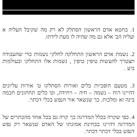
חלק י
חלק יא
חלק יב
1. בחטא אדם הראשון הסתלק לא רק מה שקיבל העליה א
חלק יג
ועליה הב' אלא גם מה שהיה לו מעת לידתו.
חלק יד
2. נשמת אדם הראשון התחלקה לחלקי נשמות כדי שהעבודה
חלק טו
תצטרך להעשות טיפין טיפין , נשמות אלו התחלקו ובעולמות
ביע .
חלק ט"ז
בית שער הכוונות
3. מטעם הופכיות כלים ואורות הסתלקו ט' אורות עליונים
דהיינו רוח – נשמה – חיה – ויחידה, וט' כלים תחתונים חכמה
שידור חי
בינה זא ומלכות. כך שנשאר אור הנפש בכלי דכתר.
הזמן סט תע"ס
4. כפי שקרה בכלל המדרגה כך קרה גם בכל אחד מהכתרים של
הזמן סט תלמוד עשר הספירות
המדרגה דהיינו בבחינת אמונתו של האדם שנשאר רק נפש
דנפש בכלי דכתר דכתר.
ספרים להורדה