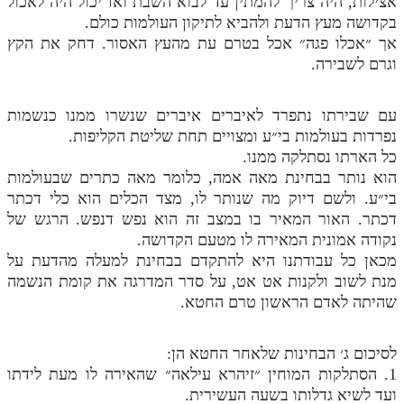
אצילות, היה צריך להמתין עד לבוא השבת ואז יכול היה לאכול
בקדושה מעץ הדעת ולהביא לתיקון העולמות כולם.
תלמוד עשר הספירות חלק יא
אך ״אכלו פגה״ אכל בטרם עת מהעץ האסור. דחק את הקץ
וגרם לשבירה.
תלמוד עשר הספירות חלק יב
תלמוד עשר הספירות חלק יג
עם שבירתו נתפרד לאיברים איברים שנשרו ממנו כנשמות
תלמוד עשר הספירות חלק יד
נפרדות בעולמות בי״ע ומצויים תחת שליטת הקליפות.
כל הארתו נסתלקה ממנו.
תלמוד עשר הספירות חלק טו
הוא נותר בבחינת מאה אמה, כלומר מאה כתרים שבעולמות
בי״ע. ולשם דיוק מה שנותר לו, מצד הכלים הוא כלי דכתר
תלמוד עשר הספירות חלק טז
דכתר. האור המאיר בו במצב זה הוא נפש דנפש. הרגש של
בית שער הכוונות
נקודה אמונית המאירה לו מטעם הקדושה.
מכאן כל עבודתנו היא להתקדם בבחינת למעלה מהדעת על
אודות האתר
מנת לשוב ולקנות אט אט, על סדר המדרגה את קומת הנשמה
שהיתה לאדם הראשון טרם החטא.
אודות האתר
בעל הסולם
לסיכום ג׳ הבחינות שלאחר החטא הן:
1. הסתלקות המוחין ״זיהרא עילאה״ שהאירה לו מעת לידתו
אתר הבית
ועד לשיא גדלותו בשעה העשירית.