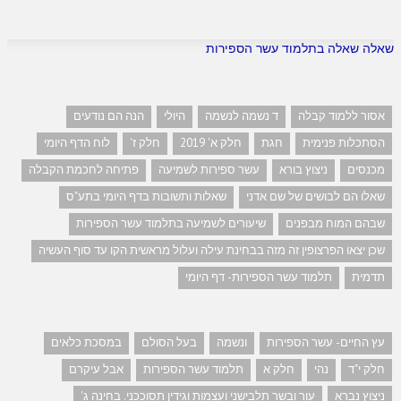
שאלה שאלה בתלמוד עשר הספירות
אסור ללמוד קבלה
ד נשמה לנשמה
היולי
הנה הם נודעים
הסתכלות פנימית
חגת
חלק א' 2019
חלק ז'
לוח הדף היומי
מכנסים
ניצוץ בורא
עשר ספירות לשמיעה
פתיחה לחכמת הקבלה
שאלו הם לבושים של שם אדני
שאלות ותשובות בדף היומי בתע"ס
שבהם המוח מבפנים
שיעורים לשמיעה בתלמוד עשר הספירות
שכן יצאו הפרצופין זה מזה בבחינת עילה ועלול מראשית הקו עד סוף העשיה
תדמית
תלמוד עשר הספירות- דף היומי
עץ החיים- עשר הספירות
ונשמה
בעל הסולם
במסכת כלאים
חלק י"ד
נהי
חלק א
תלמוד עשר הספירות
אבל עיקרם
ניצוץ נברא
עור ובשר תלבישני ועצמות וגידין תסוככני. בחינה ג'