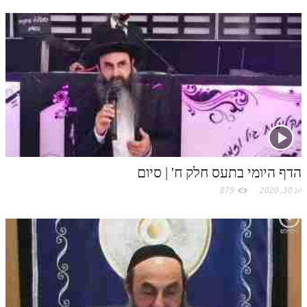
k
t
.
c
o
m
הדף היומי בתעס חלק ח' | סיום
יונ 30, 2020
879