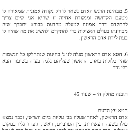
מנוע חיפוש בספרים
5. מבחינת הרגש האדם נשאר לו רק נקודה אמונית שמאירה לו
מטעם הקדושה ומנקודת אחיזה זו שהיא אני קיים צריך
תלמוד עשר הספירות בעיון
להתקדם דרך אמונה למעלה מהדעת בבורא יתברך שזה
מבחינתו בעולם האצילות כדי להתקדם ולהשיג את מה שהיה לו
תלמוד עשר הספירות חלק א
בעת לידת אדם הראשון.
תע"ס חלק ב' עיון
6. חטא אדם הראשון מגלה לנו ג' בחינות שנתחלקו כל הנשמות
תע"ס חלק ג' עיון
שהיו כלולות באדם הראשון שעליהם נלמד בע"ה בשיעור הבא
תלמוד עשר הספירות חלק ד
בלי נדר.
תלמוד עשר הספירות חלק ה
תלמוד עשר הספירות חלק ו
תובנה מחלק ח׳ – שעור 45
תלמוד עשר הספירות חלק ז
תלמוד עשר הספירות חלק ח
חטא עץ הדעת
אדם הראשון, לאחר שעלה בב׳ עליות ביום השישי, וכבר נמצא
תלמוד עשר הספירות חלק ט
כולו בשעה העשירית, בין הערביים, ראשו, גופו ורגליו במקום
תלמוד עשר הספירות חלק י