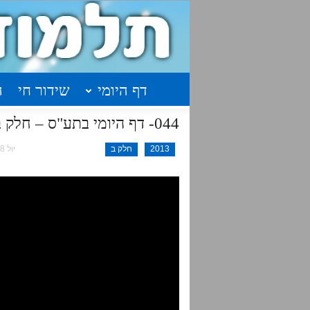
דף היומי
שידור חי
ה
044- דף היומי בתע"ס – חלק ב' עמוד ע"ט
2013
חלק ב
יול 18, 2016