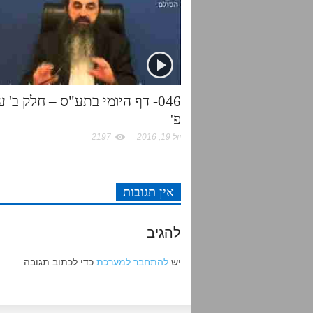
046- דף היומי בתע"ס – חלק ב' ע
פ'
יול 19, 2016
2197
אין תגובות
להגיב
יש
להתחבר למערכת
כדי לכתוב תגובה.