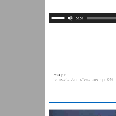
השתמש
00:00
במקש
למעלה/למטה
כדי
להגביר
או
להנמיך
עוצמת
שמע.
תוכן הבא
046- דף היומי בתע"ס - חלק ב' עמוד פ'