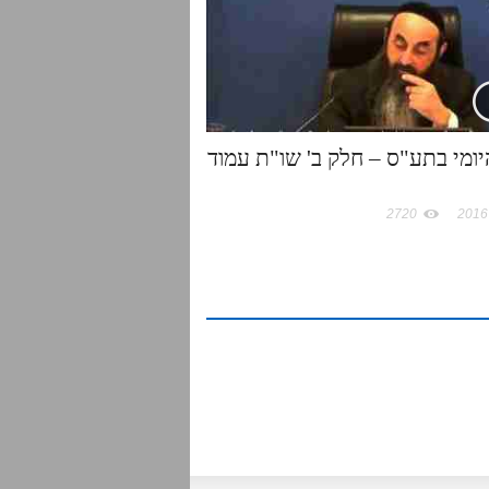
יומי בתע"ס – חלק ב' שו"ת עמוד
2720