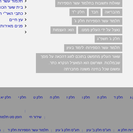
תלמוד עשר ה
שאלות ותשובות בתלמוד עשר הספירות
בית שער הכוו
מהבריאה
חבד
חלק י"ד
כתבי האר"י ה
עץ חיים
תלמוד עשר הספירות חלק ג'
פנים מאירות 
נאצל על ידי העליון ממנו.
הוא: העצמות
חלק ג' תשפ"ג
תלמוד עשר הספירות- לימוד בעיון
שאור העליון מתפשט בתוכם לזווג דהכאה על מסך
שבמלכות. ושורשם הוא המאציל הנקרא כתר.
ומשום שכל בחינה משונה מחברתה
ג
חלק ד
חלק ה
חלק ו
חלק ז
חלק ח
חלק ט
חלק י
חלק יא
שידור חי
הזמן סט תלמוד
ות חלק א
תע"ס חלק ב' עיון
תע"ס חלק ג' עיון
תלמוד עשר הספירות חלק ד
ת