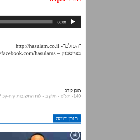
נגן
00:00
אודיו
"הסולם"- http://hasulam.co.il
בפייסבוק – http://facebook.com/hasulams
תוכן קודם
140- תע"ס - חלק ב - לוח התשובות קיח-קכ ***
תוכן דומה