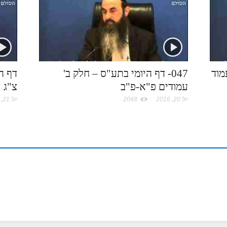
מוד
047- דף היומי בתע"ס – חלק ב'
דף ה
עמודים פ"א-פ"ב
צ"ג
יול 20, 2016
2048
יול 21, 2016