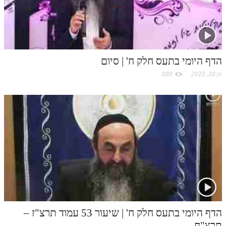
לאתר ספר הרב
o
דף היומי בזוהר הקדוש
m
הדף היומי בתעס חלק ח' | סיום
יונ 30, 2020
880
הדף היומי בתעס חלק ח' | שיעור 53 עמוד תרצ"ז –
תרצ"ח