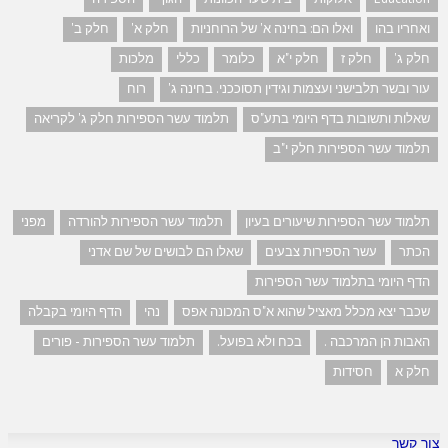
ואחריו בהו
ואלו הם: בחינה א' של הרוחניות
חלק א'
חלק ב'
חלק ג'
חלק ז
חלק י"א
כלומר
כללי
מלכות
עור ובשר תלבישני ועצמות וגידין תסוככני. בחינה ג'
רוח
שאלות ותשובות בדף היומי בתע"ס
תלמוד עשר הספירות חלק ג' לקריאה
תלמוד עשר הספירות חלק י"ב
תלמוד עשר הספירות שיעורים בעיון
תלמוד עשר הספירות להורדה
מפני
הכתר
עשר הספירות צבעים
שאלו הם לבושים של שם אדני
הדף היומי בתלמוד עשר הספירות
שכבר יצא מכלל מאציל שהוא א"ס המכונה אפס
נהי
הדף היומי בקבלה
האבות הן המרכבה .
בכח ולא בפועל.
תלמוד עשר הספירות - פורים
חלק א
חסידות
צור קשר