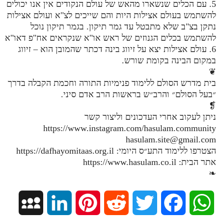
5. עם הכלים שנשארו מהאש של עולם הנקודים אין אנו יכולים
מנוע חיפוש בספרים
להשתמש בעולם אצילות היות והם שייכים לצ"א ועולם אצילות
נתקן בצ"ב שלא מתבטל עד גמר תיקון. בגמר תיקון נוכל
תלמוד עשר הספירות בעיון
להשתמש בכלים הגנוזים של ראש או"א שנקראים אח"פ דאו"א
6. עולם אצילות יצא על זיווג בינה דכתר שהמובן הוא – זיווג
תלמוד עשר הספירות חלק א
במקום הבינה בקומת שורש.
❦
תע"ס חלק ב' עיון
בית מדרש הסולם ללימוד פנימיות התורה וחכמת הקבלה בדרך
תע"ס חלק ג' עיון
״בעל הסולם״ והרב״ש בראשות הרב אדם סיני.
❡
תלמוד עשר הספירות חלק ד
ניתן לעקוב אחרי העדכונים וליצור קשר
https://www.instagram.com/hasulam.community
תלמוד עשר הספירות חלק ה
hasulam.site@gmail.com
תלמוד עשר הספירות חלק ו
הצטרפו ללימוד התע״ס היומי: https://dafhayomitaas.org.il
אתר הבית: https://www.hasulam.co.il
תלמוד עשר הספירות חלק ז
❧
תלמוד עשר הספירות חלק ח
תלמוד עשר הספירות חלק ט
M
L
P
R
T
F
W
תלמוד עשר הספירות חלק י