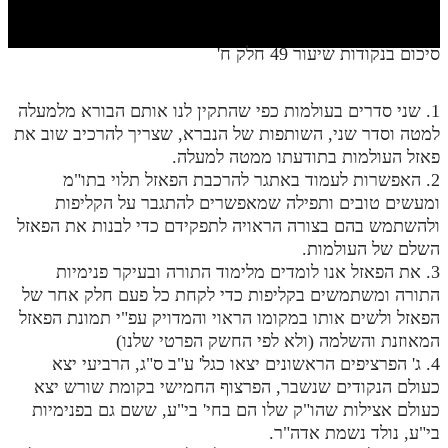
חלק י
חלק יא
סיכום בנקודות שיעור 49 חלק ח'
חלק יב
1. שני סדרים בעולמות כפי שהתקין לנו אותם הבורא מלמעלה
חלק יג
למטה וסדר שני, השותפות של הנברא, שצריך להרכיב שוב את
חלק יד
פאזל העולמות בתודעתו ממטה למעלה.
2. האפשרות לעמוד באתגר להרכבת הפאזל תלוי בתו"מ
חלק טו
ומעשים טובים ותפילה שמאפשרים להתגבר על הקליפות
ולהשתמש בהם בצורה הראויה לתפקידם כדי לבנות את הפאזל
חלק ט"ז
השלם של העולמות.
בית שער הכוונות
3. את הפאזל אנו לומדים מלימוד התורה ובעיקר פנימיות
התורה ומשתמשים בקליפות כדי לקחת כל פעם חלק אחר של
שידור חי
הפאזל ולשים אותו במקומו הראוי והמדויק עפ"י תמונת הפאזל
המאוזנת והשלמה (ולא לפי החשק הפרטי שלנו)
הזמן סט תע"ס
4. ג' הפרציפים הראשונים יצאו כגל' ע"ב ס"ג, הרביעי יצא
כעולם הנקודים שנשבר, הפרצוף החמישי בקומת שורש יצא
הזמן סט תלמוד עשר הספירות
כעולם אצילות שהו"ק שלו הם בחי' בי"ע, ששם גם בפנימיות
בי"ע, נולד נשמת אדה"ר.
ספרים להורדה