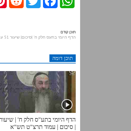
R
T
F
W
e
w
a
h
d
i
c
a
תוכן קודם
הדף היומי בתעס חלק ח' |סיכום| שיעור 51 עמוד תרצ"ג - תרצ"ד
d
t
e
t
תוכן דומה
i
t
b
s
t
e
o
A
r
o
p
k
p
| סיכום | עמוד תרצ"ט תש"א