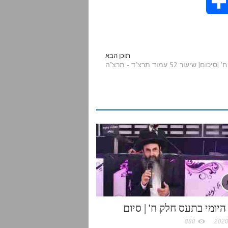
S
h
a
תוכן הבא
ור 52 עמוד תרצ"ד - תרצ"ה
r
e
היומי בתעס חלק ח' | סיום
880