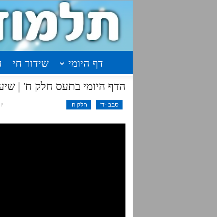
דף היומי
שידור חי
ה
הדף היומי בתעס חלק ח' | שיעור 51 עמוד תרצ"ג – ת
סבב -ד'
חלק ח'
יונ 26