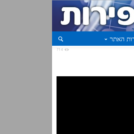
ות האתר
714