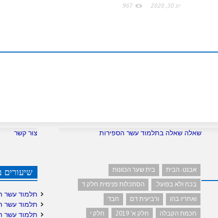
o
יונ 30, 2020
967
m
שאלה שאלה בתלמוד עשר הספירות
צור קשר
אבנט. הבית
בית שער הכוונות
שיעורים ב
בכח ולא בפועל.
הסתכלות פנימית חלק ד
תלמוד עשר ה
ואחריו בהו
ורביעית דם
חבד
תלמוד עשר ה
חכמת הקבלה
חלק א' 2019
חלק י
תלמוד עשר ה