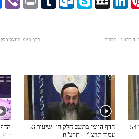
V
P
T
O
S
M
L
P
i
r
u
u
k
y
i
i
b
i
m
t
y
S
n
n
הדף היומי בתעס חלק ח' |סיכום| שיע
e
n
b
l
p
p
k
t
r
t
l
o
e
a
e
e
r
o
c
d
r
k
e
I
e
.
n
s
c
t
הדף היומי בתע"ס חלק ח' | שיעור 54
הדף היומי בתעס חלק ח' | שיעור 53
הדף 
עמוד תרצ"ז – תרצ"ח
יונ 30, 2020