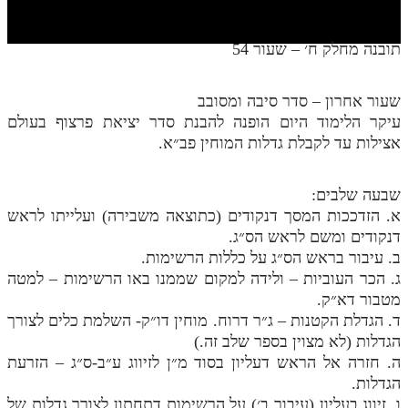
חלק י
חלק יא
תובנה מחלק ח׳ – שעור 54
חלק יב
שעור אחרון – סדר סיבה ומסובב
חלק יג
עיקר הלימוד היום הופנה להבנת סדר יציאת פרצוף בעולם
חלק יד
אצילות עד לקבלת גדלות המוחין פב״א.
חלק טו
שבעה שלבים:
חלק ט"ז
א. הזדככות המסך דנקודים (כתוצאה משבירה) ועלייתו לראש
דנקודים ומשם לראש הס״ג.
בית שער הכוונות
ב. עיבור בראש הס״ג על כללות הרשימות.
ג. הכר העוביות – ולידה למקום שממנו באו הרשימות – למטה
שידור חי
מטבור דא״ק.
ד. הגדלת הקטנות – ג״ר דרוח. מוחין דו״ק- השלמת כלים לצורך
הזמן סט תע"ס
הגדלות (לא מצוין בספר שלב זה.)
ה. חזרה אל הראש דעליון בסוד מ״ן לזיווג ע״ב-ס״ג – הזרעת
הזמן סט תלמוד עשר הספירות
הגדלות.
ספרים להורדה
ו. זיווג בעליון (עיבור ב׳) על הרשימות דתחתון לצורך גדלות של