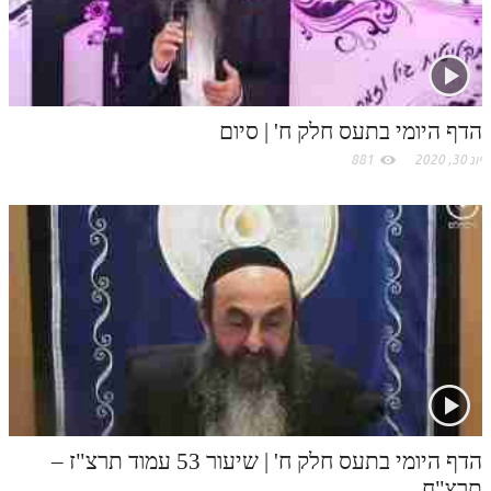
לאתר ספר הרב
o
דף היומי בזוהר הקדוש
m
הדף היומי בתעס חלק ח' | סיום
יונ 30, 2020
881
הדף היומי בתעס חלק ח' | שיעור 53 עמוד תרצ"ז –
תרצ"ח