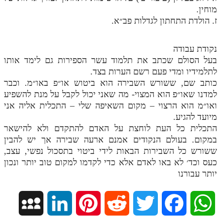
מוחין.
מנוע חיפוש בספרים
ז. הולדת התחתון לגדלות פב״א.
תלמוד עשר הספירות בעיון
נקודת עבודה
תלמוד עשר הספירות חלק א
בעל הסולם שכתב את תלמוד עשר הספירות גם לימד אותו
לתלמידיו ומדי פעם רשם הערות בצד.
תע"ס חלק ב' עיון
כותב שם, ששורש השבירה הוא ביטוש או״פ באו״מ. וכבר
תע"ס חלק ג' עיון
למדנו שאו״פ הוא המצוי- מה שאני יכול לקבל על מנת להשפיע
ואו״מ הוא הרצוי – מקום השאיפה שלי – התכלית אליה אני
תלמוד עשר הספירות חלק ד
מיועד להגיע.
התכלית כל העת לוחצת על האדם להתקדם ולא להישאר
תלמוד עשר הספירות חלק ה
במקום. בעולם הנקודים אמנם ארעה שבירה אך יש להבין
תלמוד עשר הספירות חלק ו
ששורש כל השבירות הבאות לידי ביטוי בתסכול נפשי, עצב,
כעס וכד׳ לא באו לאדם אלא כדי לקדמו למקום טוב יותר ונכון
תלמוד עשר הספירות חלק ז
יותר עבורנו
תלמוד עשר הספירות חלק ח
תלמוד עשר הספירות חלק ט
M
L
P
R
T
F
W
תלמוד עשר הספירות חלק י