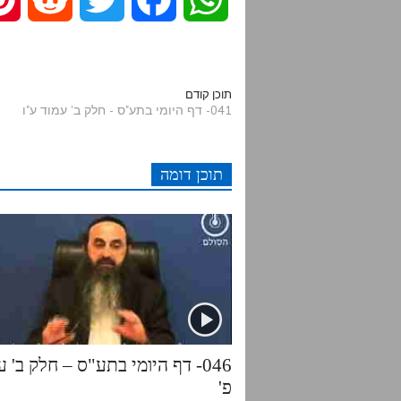
e
w
a
h
d
i
c
a
תוכן קודם
041- דף היומי בתע"ס - חלק ב' עמוד ע"ו
d
t
e
t
תוכן דומה
i
t
b
s
t
e
o
A
r
o
p
k
p
046- דף היומי בתע"ס – חלק ב' ע
פ'