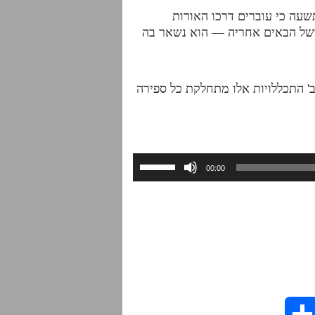
תשעה כי עוברים דרכו האורות
 ושל הבאים אחריה — הוא נשאר בה
ב' התכללויות אלו מתחלקת כל ספירה
השתמש
00:00
במקש
למעלה/למטה
כדי
להגביר
או
להנמיך
עוצמת
שמע.
S