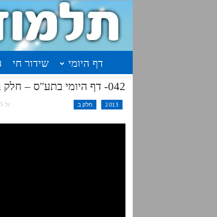
דף היומי
שידור חי
ה
042- דף היומי בתע"ס – חלק ב' עמוד ע"ז
2013
חלק ב
יול 15, 2016