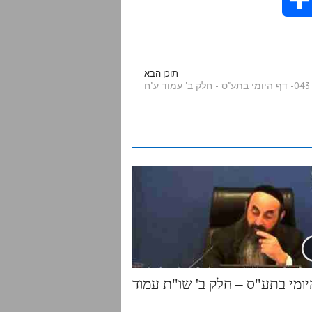
h
a
תוכן הבא
043- דף היומי בתע"ס - חלק ב' עמוד ע"ח
r
e
יומי בתע"ס – חלק ב' שו"ת עמוד