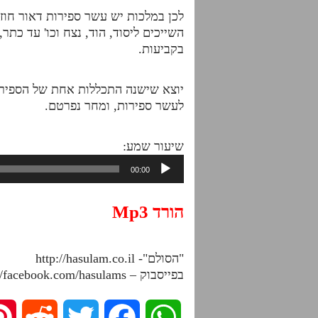
לכן במלכות יש עשר ספירות דאור חוזר
השייכים ליסוד, הוד, נצח וכו' עד כ
בקביעות.
יוצא שישנה התכללות אחת של הספירות 
לעשר ספירות, ומחר נפרטם.
שיעור שמע:
נגן
00:00
אודיו
הורד Mp3
"הסולם"- http://hasulam.co.il
בפייסבוק – http://facebook.com/hasulams
R
T
F
W