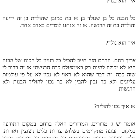
איך הוא בנוי?
תלמוד עשר הספירות חלק יא
כל הבנה כל בן שנולד בן או בת כמובן שהולדת בן זה ידיעה
תלמוד עשר הספירות חלק יב
והולדת בת זה הרגשה. אז זה אנחנו לומדים באדם אחד.
תלמוד עשר הספירות חלק יג
איך הוא נולד?
תלמוד עשר הספירות חלק יד
תלמוד עשר הספירות חלק טו
צריך רחם. הרחם הזה חייב להכיל כל רעיון כל הכנה של הבנה
היא לא יכולה להיות רק באימפולס ככה הרגשתי אז זה ברור לי
תלמוד עשר הספירות חלק טז
שזה ככה. זה דבר שהוא לא ראוי לא נכון לא על פי עולמות
בית שער הכוונות
עליונים ולא כך נכון להבין לא כך נכון להוליד הבנות ולא
הרגשות.
אודות האתר
אודות האתר
אז איך נכון להוליד?
בעל הסולם
אומר יש ג' מדורים. המדורים האלה ברחם במקום התודעה
אתר הבית
במקום תבונה מתקיימים בשלוש צורות כלים ניצוצין ואורות.