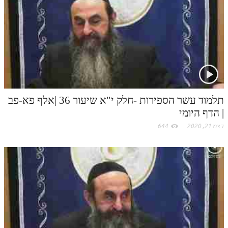
t
.
c
o
m
תלמוד עשר הספירות -חלק י"א שיעור 36 |אלף פא-פב
| הדף היומי
דצמ 21, 2020
644