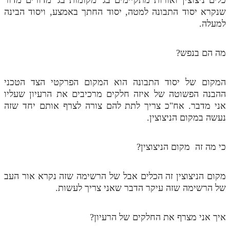
כלים ניצוצין ואורות מתקיימים בג' מקומות בג' מדורים מדור
לאתר ספר הרב
שנקרא יסוד התבונה למטה, יסוד החתך באמצע, ויסוד הבינה
דף היומי בזוהר הקדוש
למעלה.
מה הם בנפש?
המקום של יסוד התבונה הוא המקום הפרקטי הצד הטכני
ההבנה הפשוטה של איזה חלקים מרכיבים את הרעיון שעליו
אני מדבר. אח"כ צריך לתת להם צורה לצרף אותם יחד שזה
נעשה במקום הניצוצין.
כי מה זה מקום הניצוצין?
מקום הניצוצין זה הכלים אבל של הרשימה שזה נקרא אור העב
של הרשימה שזה עיקר הדבר שאני צריך לעשות.
איך אני מצרף את החלקים של הרעיון?