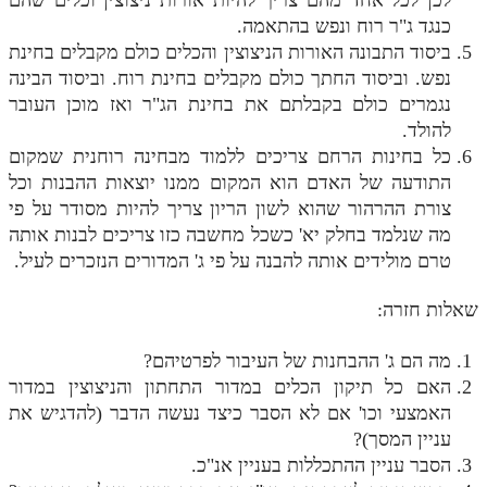
לכן לכל אחד מהם צריך להיות אורות ניצוצין וכלים שהם
כנגד ג"ר רוח ונפש בהתאמה.
ביסוד התבונה האורות הניצוצין והכלים כולם מקבלים בחינת
נפש. וביסוד החתך כולם מקבלים בחינת רוח. וביסוד הבינה
נגמרים כולם בקבלתם את בחינת הג"ר ואז מוכן העובר
להולד.
כל בחינות הרחם צריכים ללמוד מבחינה רוחנית שמקום
התודעה של האדם הוא המקום ממנו יוצאות ההבנות וכל
צורת ההרהור שהוא לשון הריון צריך להיות מסודר על פי
מה שנלמד בחלק יא' כשכל מחשבה כזו צריכים לבנות אותה
טרם מולידים אותה להבנה על פי ג' המדורים הנזכרים לעיל.
שאלות חזרה:
מה הם ג' ההבחנות של העיבור לפרטיהם?
האם כל תיקון הכלים במדור התחתון והניצוצין במדור
האמצעי וכו' אם לא הסבר כיצד נעשה הדבר (להדגיש את
עניין המסך)?
הסבר עניין ההתכללות בעניין אנ"כ.