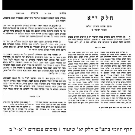
חלק י
חלק יא
חלק יב
חלק יג
חלק יד
חלק טו
חלק ט"ז
בית שער הכוונות
שידור חי
הזמן סט תע"ס
הזמן סט תלמוד עשר הספירות
הדף היומי בתע"ס חלק יא' שיעור 1 סיכום עמודים י"א-י"ב
ספרים להורדה