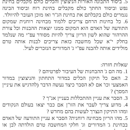
5. ביסוד התבונה האורות הניצוצין והכלים כולם מקבלים בחינת
נפש וביסוד החתך כולם מקבלים בחינת רוח וביסוד הבינה
נגמרים כולם בקבלתם את בחינת הג"ר ואז מוכן העובר להיוולד.
6. כל בחינות הרחם צריכים ללמוד מבחינה רוחנית שמקום
התודעה של האדם הוא המקום ממנו יוצאות ההבנות וכל צורת
ההרהור שהוא לשון הריון צריך להיות מסודר עפ"י מה שנלמד
בחלק י"א שכל מחשבה כזאת צריכים לבנות אותה טרם
מולידים אותה להבנה עפ"י ג' המדורים הנזכרים לעיל.
שאלות חזרה:
1. מה הם ג' ההבחנות של העיבור לפרטיהם ?
2. האם כל תיקון הכלים במדור התחתון והניצוצין במדור
האמצעי וכו' אם לא הסבר כיצד נעשה הדבר (להדגיש את עיניין
המסך) ?
3. הסבר את עניין ההתכללות בעניין אנ"ך ?
4. מדוע צריך לעבר את הזו"ן אם כבר יצאו בעולם הנקודים
ומהו התיקון הנצרך לעשות בהם מחדש ?
5. מהו הריון מבחינה רוחנית? הסבר א עניין התודעה של האדם
בבחינת ג' המדורים וג' חלקי המחשבה טרם הולדתה לבן או