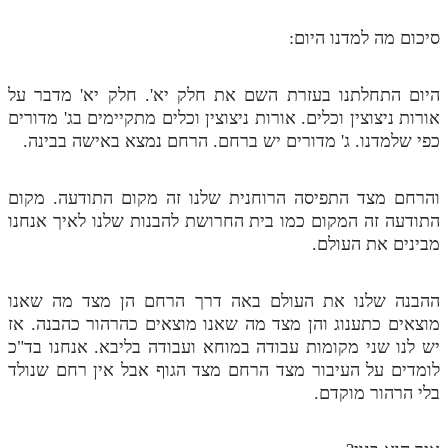
מנוע חיפוש בספרים
סיכום מה למדנו היום:
תלמוד עשר הספירות בעיון
היום התחלתנו בעזרת השם את חלק יא'. חלק יא' מדבר על
תלמוד עשר הספירות חלק א
אורות ניצוצין וכלים. אורות ניצוצין וכלים מתקיימים בג' מדורים
כפי שלמדנו. ג' מדורים יש ברחם. הרחם נמצא באישה בבינה.
תע"ס חלק ב' עיון
תע"ס חלק ג' עיון
והרחם מצד התפיסה הרוחנית שלנו זה מקום התודעה. מקום
התודעה זה המקום כמו בית החרושת להבנות שלנו לאיך אנחנו
תלמוד עשר הספירות חלק ד
מבינים את העולם.
תלמוד עשר הספירות חלק ה
תלמוד עשר הספירות חלק ו
ההבנה שלנו את העולם באה דרך הרחם הן מצד מה שאנו
מוצאים כתענוג והן מצד מה שאנו מוצאים כהרהור כהבנה. אז
תלמוד עשר הספירות חלק ז
יש לנו שני מקומות עבודה במוחא ועבודה בליבא. אנחנו בד"כ
לומדים על העיבור מצד הרחם מצד הגוף אבל אין רחם שנולד
תלמוד עשר הספירות חלק ח
בלי הרהור מוקדם.
תלמוד עשר הספירות חלק ט
תלמוד עשר הספירות חלק י