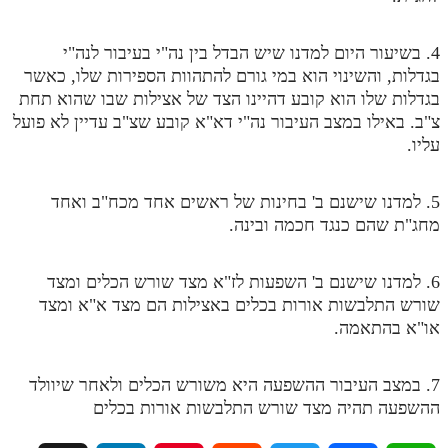
מנוע חיפוש בספרים
4. בשיעור היום למדנו שיש הבדל בין נה"י בעיבור לנה"י
תלמוד עשר הספירות בעיון
בגדלות, והשינוי הוא במי גורם להתהוות הספירות שלו, כאשר
בגדלות שלו הוא קובע דהיינו הצד של אצילות שבו שהוא תחת
תלמוד עשר הספירות חלק א
צ"ב. באילו במצב העיבור נה"י דא"א קובע שצ"ב עדיין לא פועל
עליו.
תע"ס חלק ב' עיון
תע"ס חלק ג' עיון
5. למדנו שישנם ב' בחינות של ראשים אחד מכח"ב ואחד
תלמוד עשר הספירות חלק ד
מחג"ת שהם כנגד חכמה ובינה.
תלמוד עשר הספירות חלק ה
6. למדנו שישנם ב' השפעות לז"א מצד שורש הכלים ומצד
תלמוד עשר הספירות חלק ו
שורש התלבשות אורות בכלים באצילות הם מצד א"א ומצד
או"א בהתאמה.
תלמוד עשר הספירות חלק ז
תלמוד עשר הספירות חלק ח
7. במצב העיבור ההשפעה היא משורש הכלים ולאחר שיוולד
ההשפעה תהיה מצד שורש התלבשות אורות בכלים
תלמוד עשר הספירות חלק ט
תלמוד עשר הספירות חלק י