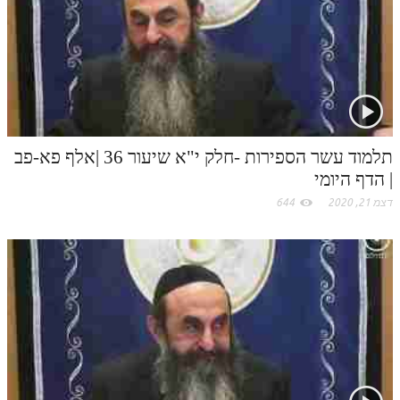
לאתר ספר הרב
c
דף היומי בזוהר הקדוש
o
m
תלמוד עשר הספירות -חלק י"א שיעור 36 |אלף פא-פב
| הדף היומי
דצמ 21, 2020
644