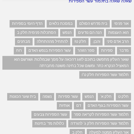
שאלה שאלה בתלמוד עשר הספירות
אור פנימי
בית מדרש הסולם
במסכת כלאים
הדף היומי בספירות
הוא: העצמות
הנה הם נודעים
הנפש
הסתכלות פנימית חלק ב
הרב אדם סיני
והבן.
חלק טז
להתחיל מההתחלה
מבחנים
מדבר
ספירות
ספר הזוהר
עשר הספירות בנפש האדם
רוח
שאור העליון מתפשט בתוכם לזווג דהכאה על מסך שבמלכות. ושורשם הוא
המאציל הנקרא כתר. ומשום שכל בחינה משונה מחברתה
תלמוד עשר הספירות חלק ט"ו
חלק ט
חלק א'
הנפש
עשר ספירות
נשמה
בית שער הכוונות
עשר הספירות בגוף האדם
דם
אותיות
תלמוד עשר הספירות לקריאה ספר
עשר הספירות צבעים
תלמוד עשר הספירות חלק ג' להורדה
כלולות מד' בחינות
אור העליון ממטה למעלה
חלק ב