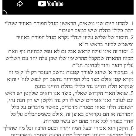
חלק י
חלק יא
1. למדנו היום שני נושאים, הראשון מגדל הפורח באוויר שנה"י
חלק יב
תלת כלילן בתלת שיש במצב העיבור.
חלק יג
2. היסוד של שליש עליון דנה"י נקרא מגדל הפורח באוויר
ומשמש לבינה בראש דז"א
חלק יד
3. יסוד זה אינו עולה לראש אבל גם לא נופל לבחינת גוף וזאת
מכוח ההארה שמקבל מהרשימו שלו שכן עלה יחד עם השליש
חלק טו
עליון דנצח והוד לבחינת חג"ת
חלק ט"ז
4. בעיבור א' שהוא לצורך קטנות נחשב העובר רק לו"ק כי זה
נקרא קטן אולם מצד כלל המדרגה נחשב רק לנפש לנה"י והוא
בית שער הכוונות
שנקרא תלת דהיינו נהי כלילן בתלת דהיינו בחגת
5. שואל הארי הקדוש שאלה, כיצד אנו רואים שלקטן יש ראש
שידור חי
וגם לעובר ואנו אומרים שיש לו רק נהי ולקטן יש רק חגת נהי,
תשובה: תלוי באיזו מסגרת מדברים, כאשר מדברים על כלל
הזמן סט תע"ס
המדרגה אז הם נקראים באופן זה, אולם כשמסתכלים על כל
אחד בנפרד לכל אחד מהם יש עשר ספירות.
הזמן סט תלמוד עשר הספירות
6. הקטן הוא אכזרי ובעל חמה יתרה וכעס הרבה וכל מה שהולך
ספרים להורדה
וגדל מתיישב בדעתו ומתבטל ממנו הכעס והחמה והאכזריות.