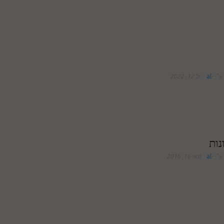
ע"י
-
al
יול 12, 2022
נות
ע"י
-
al
מאי 16, 2016