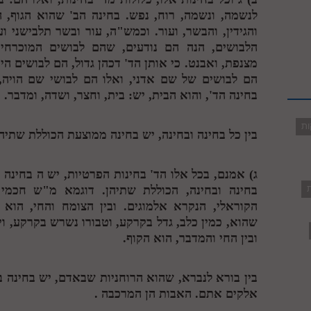
לנשמה, ונשמה, רוח, נפש. בחינה הב' שהוא הגוף, 
והגידין, והבשר, ועור. וכמש"ה, עור ובשר תלבישני וע
הלבושים, הנה הם נודעים, שהם לבושים המוכרחים
מצנפת, ואבנט. כי אותן הד' דכהן גדול, הם לבושים היו
הם לבושים של שם אדני, ואלו הם לבושי שם הויה, 
בחינה הד', והוא הבית, יש: בית, וחצר, ושדה, ומדבר.
ות
בין כל בחינה ובחינה, יש בחינה ממוצעת הכוללת שתיהן
ג) אמנם, בכל אלו הד' בחינות הפרטיות, יש
ה
בחינה א
ת
בחינה ובחינה, הכוללת שתיהן. דוגמא מ"ש חכמי 
הקוראלי, הנקרא אלמוגים. ובין הצומח והחי, הוא
שהוא, כמין כלב, גדל בקרקע, וטבורו נשרש בקרקע, וי
ובין החי והמדבר, הוא הקוף.
בין בורא לנברא, שהוא הרוחניות שבאדם, יש בחינה ב
אלקים אתם. האבות הן המרכבה .