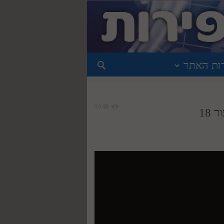
ות האתר
1648
18