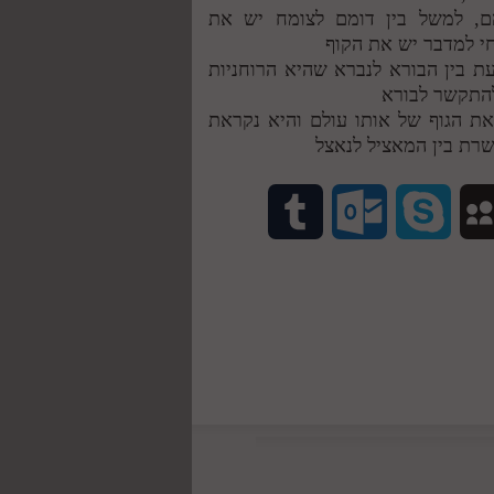
הם, למשל בין דומם לצומח יש את
חי למדבר יש את הקוף
עת בין הבורא לנברא שהיא הרוחניות
להתקשר לבורא
את הגוף של אותו עולם והיא נקראת
רת בין המאציל לנאצל
T
O
S
M
u
u
k
y
m
t
y
S
b
l
p
p
l
o
e
a
r
o
c