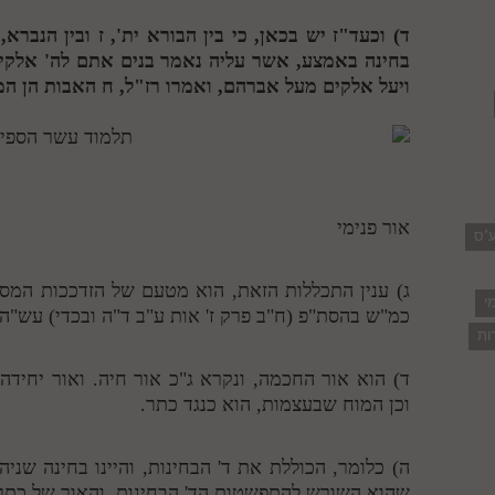
ד) וכעד"ז יש בכאן, כי בין הבורא ית',
ז
ובין הנברא,
בחינה באמצע, אשר עליה נאמר בנים אתם לה' אלקיכ
ויעל אלקים מעל אברהם, ואמרו רז"ל,
ח
האבות הן המ
אור פנימי
ע"ס
ג) ענין התכללות הזאת, הוא מטעם של הזדככות המסך
י
כמ"ש בהסת"פ (ח"ב פרק ז' אות ע"ב ד"ה ובכדי) עש"ה
ות
ד) הוא אור החכמה, ונקרא ג"כ אור חיה. ואור יחידה
וכן המוח שבעצמות, הוא כנגד כתר.
ה) כלומר, הכוללת את ד' הבחינות, והיינו בחינה שניה
שהוא השורש להתפשטות הד' הבחינות. והאור של כתר,