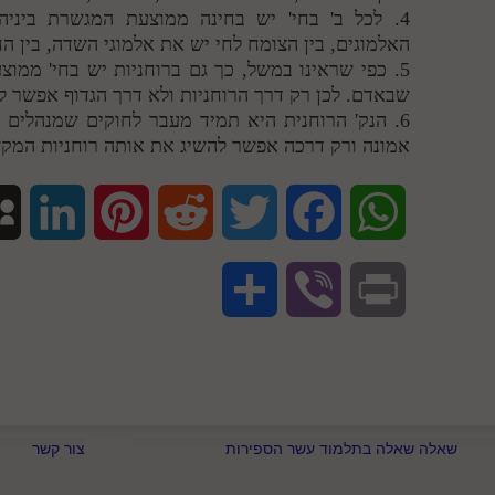
4. לכל ב' בחי' יש בחינה ממוצעת המגשרת ביני
האלמוגים, בין הצומח לחי יש את אלמוגי השדה, בין ה
5. כפי שראינו במשל, כך גם ברוחניות יש בחי' ממוצ
שבאדם. לכן רק דרך הרוחניות ולא דרך הגדוף אפשר 
6. הנק' הרוחנית היא תמיד מעבר לחוקים שמנהלים 
אמונה ורק דרכה אפשר להשיג את אותה רוחניות המקש
L
P
R
T
F
W
i
i
e
w
a
h
S
V
P
n
n
d
i
c
a
h
i
r
k
t
d
t
e
t
a
b
i
e
e
i
t
b
s
שאלה שאלה בתלמוד עשר הספירות
צור קשר
r
e
n
d
r
t
e
o
A