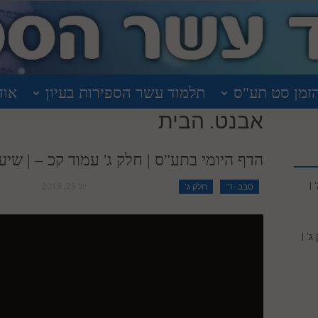
זמן סט תע"ס
תלמוד עשר הספירות בעיון
אוד
אבנט. הבית
הדף היומי בתע"ס | חלק ג' עמוד קכ – | שיעור 
|
סבב -ד'
חלק ג'
יול 29, 2019
' |