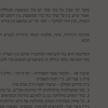
סיפר לנו שבין כל בח' ובח' יש בח' ממוצעת הכולל
ואמר שיש בין כל שתי בח' בח' ממוצעת, בין דומם לצומ
השדה, ובין החי למדבר – קוף. כך יש ממוצע בין בורא ל
מדרגת היחידה, כתר, מלכות דכתר היורדת לנברא הנ
הבא.
המרכבה היא בח' השראה המחברת אותנו בין העליון לת
מהי השראה נלמד בחלק זה בשיעורים הבאים כדי להבין
שיעור 18 – תלמוד עשר הספירות – דף היומי – חלק ג'
פרק ג' עמ' קכ, כ"ו תמוז תשע"ט
בית מדרש הסולם – שיעור מאת הרב אדם סיני
1. כפי שהעולמות מתחלקים לד' בחינות אבי"ע, כך בתוך כל עולם ועולם יש חלוקות משנה
2. בחי' האדם מחלוקת גם כן לארבע בחינות הנקראים רוחניות גוף לבושים ובית.
3. כל אחת מבחינות האדם מחולקת אף היא: הרוחניות
גידין בשר ועור, הלבושים לכתונת, מכנסים, מצנפת וא