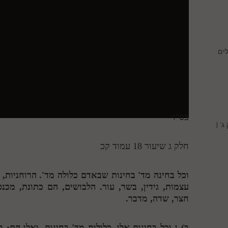
ים
בס"ד
' |
חלק ג שיעור 18 עמוד קכ
וכל בחינה מד' בחינות שבאדם כלולה מד'. הרוחניות, 
עצמות, גידין, בשר, עור. הלבושים, הם כתונת, מכנ
חצר, שדה, מדבר.
ב)
ג
וכל בחינות אלו, כלולות מד' בחינות, ואלו הם: 