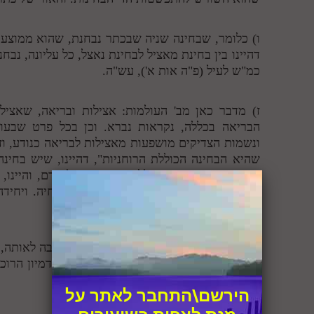
ו) כלומר, שבחינה שניה שבכתר נבחנת, שהוא ממוצעת
דהיינו בין בחינת מאציל לבחינת נאצל, כל עליונה, נב
כמ"ש לעיל (פ"ה אות א'), עש"ה.
ז) מדבר כאן מב' העולמות: אצילות ובריאה, שאצילו
הבריאה בכללה, נקראות נברא. וכן בכל פרט שבעולם
ונשמות הצדיקים מושפעות מאצילות לבריאה כנודע, וז"
שהיא הבחינה הכוללת הרוחניות", דהיינו, שיש בחינה 
שהוא אור היחידה הכוללת הרוחנית של אדם, והיינו, 
הרב (אות א'), הנקרא, נפש, רוח, נשמה, חיה. ויחידה
בדיבור הסמוך.
ח) כלומר, שהיחידה של האבות, היא המרכבה לאותה, הב
היחידה שבהם. מרכבה, פירושה השראה, כדמיון הרוכב
האלקיית שורה על האבות.
הירשם\התחבר לאתר על