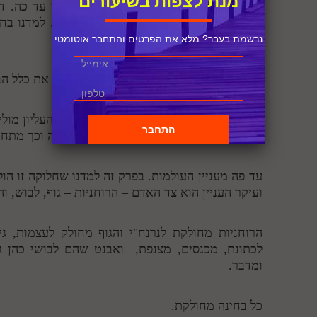
מנת לצפות בשיעורים
סיכום:
עשינו חזרה כללית על מה שלמדנו עד כה. די
שלמותו ועל הצימצום שיצר כלים דעיגולים. למדנו ב
והיחס בין הקו לעיגול.
נרשמת בעבר? מלא את הפרטים והתחבר אוטומטי
בחלק ג למדנו על התפשטות האור המחלקת את כלל הב
חלוקת אבי"ע והקשר שבין העליון לתחתון. העליון מוליד
כזו מובחנת לפי גובה הקומה שבאותה מדרגה וכך מתחב
עד פה מעניין העולמות. בפרק זה למדנו שחלוקה זו ה
ועיקר העניין הוא צד האדם – הרוחניות – גוף, לבוש, 
הרוחניות מחולקת לנרנח"י והגוף מחולק לעצמות, גי
לכתונת, מכנסים, מצנפת, ואבנט שהם לבושי כהן גד
ומדבר.
כל בחינה מחולקת.