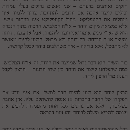
חזקים ואיתנים בדעתם – שני אנשים גדולים בעלי עמדות
יכולים לייצר אהבה אם יודעים להתחבר. צריך ללמוד איך
מנהלים את הקונפליקט. ניהול הקונפליקט אינו בויתור אישי,
אלא במציאת מקום היחד – או"ח המלביש. הויכוח בתוך הנברא
הוא שהאו"י מגיע אומר 'אני רוצה ליהנות', אבל אז עוצר, דוחה
ומייצר או"ח הנדחה. רק דוחה ולא מבטל. הרצון להיות מאושר
לא מתבטל, אלא בדיקה – איך משתלבים ביחד לכלל קדושה.
כוח השיח הוא דבר גדול שמייצר את היחד. זה או"ח המלביש.
כמה שהצלחנו לייצר את היחד בין שתי הדעות – הרצון לקבל
תענוג מול הרצון ליחד.
הרצון ליחד הוא רצון להיות חבר למשל. אם איני יודע את
תפקידו של החבר בחברות אז אנסה להשתלט עליו. אין אהבה
בשליטה, אלא אם נותנים לכל אחת מהעמדות להביע את
עצמה ולהביא משלה לביחד. זהו זיווג דהכאה.
ככל שההשתוקקות לאושר יותר גדולה אז אני צריך עמדה יותר