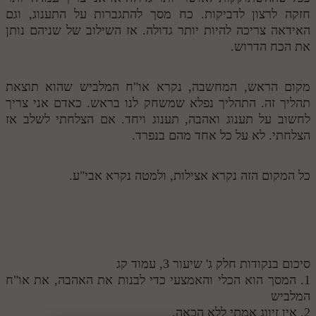
חזקה לרצון לדביקות. כח מסך להתגברות על התענוג, וגם
האידאה צריכה להיות יותר גדולה. אז השילוב של שניהם נותן
את הכח הדרוש.
מקום הראש, המחשבה, נקרא או"ח המלביש שהוא תוצאת
תהליך זה. התהליך נפלא שמשחק לנו בראש. כאדם אני צריך
לחשוב על תענוג ואהבה, תענוג ויחד. אם הצלחתי לשלב אז
הצלחתי. לא על כל אחד מהם בנפרד.
כל המקום הזה נקרא אצילות, ולמטה נקרא אבי"ע.
סיכום בנקודות חלק ג' שיעור 3, עמוד קג
1. המסך הוא הכלי והאמצעי כדי לבנות את האהבה, את או"ח
המלביש
2. אין זיווג אמתי ללא הכאה.