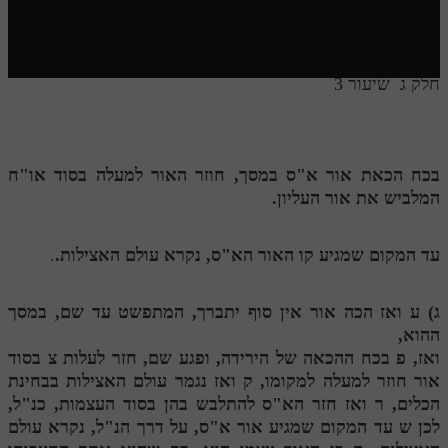
חלק י
חלק יא
חלק יב
חלק ג שיעור 3
חלק יג
חלק יד
בכח הכאת אור א"ס במסך, חוזר האור למעלה בסוד או"ח
חלק טו
המלביש את אור העליון.
חלק ט"ז
עד המקום שמגיע קו האור הא"ס, נקרא עולם האצילות.
.
בית שער הכוונות
שידור חי
ג)
ע
ואז הכה אור אין סוף יתברך, המתפשט עד שם, במסך
ההוא,
הזמן סט תע"ס
ואז,
פ
בכח ההכאה של הירידה, ופגע שם, חזר לעלות
צ
בסוד
אור חוזר למעלה למקומו,
ק
ואז נגמר עולם האצילות בבחינת
הזמן סט תלמוד עשר הספירות
הכלים,
ר
ואז חזר הא"ס להתלבש בהן בסוד העצמות, כנ"ל,
לכן
ש
עד המקום שמגיע אור א"ס, על דרך הנ"ל, נקרא עולם
ספרים להורדה