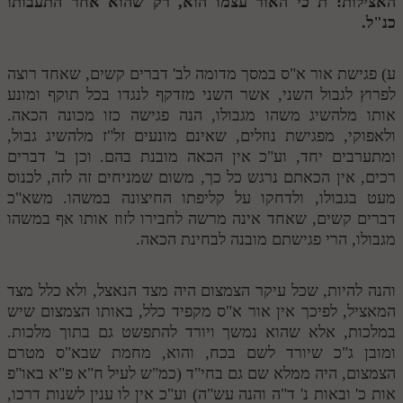
האצילות:
ת
כי האור עצמו הוא, רק שהוא אחר התעבותו
כנ"ל.
מנוע חיפוש בספרים
תלמוד עשר הספירות בעיון
ע) פגישת אור א"ס במסך מדומה לב' דברים קשים, שאחד רוצה
לפרוץ לגבול השני, אשר השני מזדקף לנגדו בכל תוקף ומונע
תלמוד עשר הספירות חלק א
אותו מלהשיג משהו מגבולו, הנה פגישה כזו מכונה הכאה.
תע"ס חלק ב' עיון
ולאפוקי, מפגישת נוזלים, שאינם מונעים זל"ז מלהשיג גבול,
ומתערבים יחד, וע"כ אין הכאה מובנת בהם. וכן ב' דברים
תע"ס חלק ג' עיון
רכים, אין הכאתם נרגש כל כך, משום שמניחים זה לזה, לכנוס
מעט בגבולו, ולדחקו על קליפתו החיצונה במשהו. משא"כ
תלמוד עשר הספירות חלק ד
דברים קשים, שאחד אינה מרשה לחבירו לזוז אותו אף במשהו
תלמוד עשר הספירות חלק ה
מגבולו, הרי פגישתם מובנה לבחינת הכאה.
תלמוד עשר הספירות חלק ו
והנה להיות, שכל עיקר הצמצום היה מצד הנאצל, ולא כלל מצד
תלמוד עשר הספירות חלק ז
המאציל, לפיכך אין אור א"ס מקפיד כלל, באותו הצמצום שיש
במלכות, אלא שהוא נמשך ויורד להתפשט גם בתוך מלכות.
תלמוד עשר הספירות חלק ח
ומובן ג"כ שיורד לשם בכח, והוא, מחמת שבא"ס מטרם
תלמוד עשר הספירות חלק ט
הצמצום, היה ממלא שם גם בחי"ד (כמ"ש לעיל ח"א פ"א באו"פ
אות כ' ובאות נ' ד"ה והנה עש"ה) וע"כ אין לו ענין לשנות דרכו,
תלמוד עשר הספירות חלק י