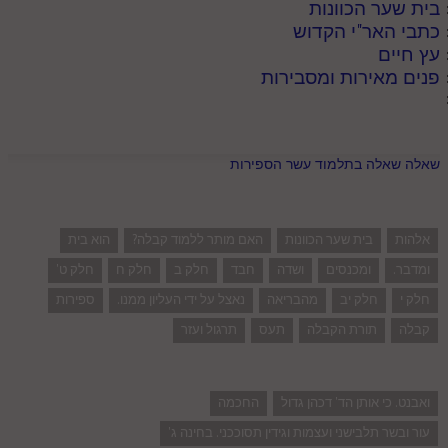
בית שער הכוונות
כתבי האר"י הקדוש
עץ חיים
פנים מאירות ומסבירות
שאלה שאלה בתלמוד עשר הספירות
אלהות
בית שער הכוונות
האם מותר ללמוד קבלה?
הוא בית
ומדבר.
ומכנסים
ושדה
חבד
חלק ב
חלק ח
חלק ט'
חלק י
חלק יב
מהבריאה
נאצל על ידי העליון ממנו.
ספירות
קבלה
תורת הקבלה
תעס
תרגול ועזר
ואבנט. כי אותן הד' דכהן גדול
החכמה
עור ובשר תלבישני ועצמות וגידין תסוככני. בחינה ג'