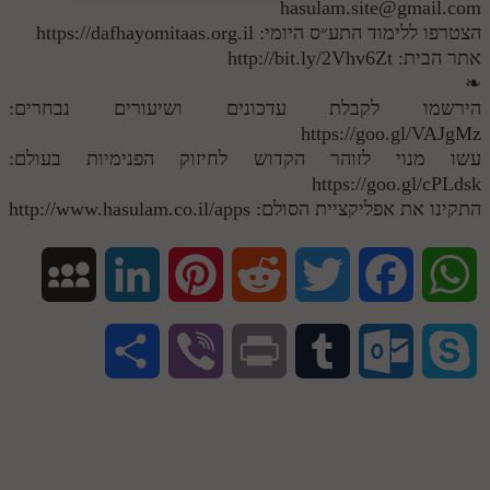
hasulam.site@gmail.com
הצטרפו ללימוד התע״ס היומי: https://dafhayomitaas.org.il
אתר הבית: http://bit.ly/2Vhv6Zt
❧
הירשמו לקבלת עדכונים ושיעורים נבחרים:
https://goo.gl/VAJgMz
עשו מנוי לזוהר הקדוש לחיזוק הפנימיות בעולם:
https://goo.gl/cPLdsk
התקינו את אפליקציית הסולם: http://www.hasulam.co.il/apps
M
L
P
R
T
F
W
y
i
i
e
w
a
h
S
V
P
T
O
S
S
n
n
d
i
c
a
h
i
r
u
u
k
p
k
t
d
t
e
t
a
b
i
m
t
y