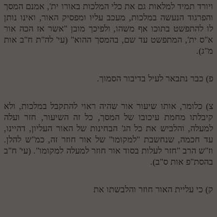
ויורד תמיד למלאות גם את כלי המלכות באורו ית', אמנם המסך
תלמוד עשר הספירות חלק יא
והפרגוד הנעשה במלכות, מעכב עליו ומפסיק האור, ואינו נותן
לו להתפשט בתוכו אף משהו, ולפיכך מובן "אשר אז הכה אור
תלמוד עשר הספירות חלק יב
א"ס ית', המתפשט עד שם, בהמסך ההוא" (עי' לה"ת ח"ב אות
מ"ג).
תלמוד עשר הספירות חלק יג
תלמוד עשר הספירות חלק יד
פ) כבר נתבאר לעיל בדיבור הסמוך.
תלמוד עשר הספירות חלק טו
צ) כלומר, אותו שיעור אור שהיה ראוי להתקבל במלכות, ולא
תלמוד עשר הספירות חלק טז
קיבלתו מחמת עיכובו של המסך, כל זה השיעור, חזר ועלה
בית שער הכוונות
למעלה, והלביש את כל הג' הבחינות של האור העליון, דהיינו,
עד חכמה, שנחשבת "למקומו" של אור חוזר זה, כמ"ש להלן.
אודות האתר
וז"ש הרב "חזר לעלות בסוד אור חוזר למעלה למקומו". (עי' ח"ב
בהסת"פ אות ס"ב).
אודות האתר
בעל הסולם
ק) כי עליית האור חוזר והלבשתו את
אתר הבית