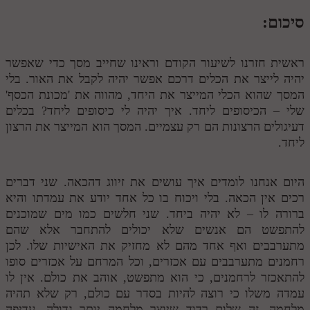
סיכום:
ראשית חזרנו לשיעור הקודם וראינו שחייב מסך כדי שאפשר
יהיה לייצר את הכלים דרכם אפשר יהיה לקבל את האור. בלי
המסך שהוא הכלי המייצר את היחד, מהווה את 'מכונת הכסף'
שלי – הכיסופים ליחד. איך יהיה לי כיסופים ליחד? בכלים
דעיגולים הרצונות הם רק עצמיים. המסך הוא המייצר את הרצון
ליחד.
היום אנחנו לומדים איך עושים את זיווג דהכאה. שני דברים
רכים אין הכאה. בלי ויכוח בו כל אחד יודע את עמדתו והיא
ברורה לו – לא יהיה ביחד. שני חלשים כמו מים שמוכנים
להתפשט הם אנשים שלא יכולים להתחבר אלא שהם
מתערבבים ואף אחד מהם לא מחזיק את האישיות שלו. לכן
רחמנים מתערבבים עם אכזרים, וכל המרחם על אכזרים סופו
להתאכזר לרחמנים, כי הוא מתפשט, אוהב את כולם. אין לו
עמדה משלו כי רוצה להיות בסדר עם כולם, רק שלא תהיה
מלחמה. זה שלום רדוד שיוצר מלחמה יותר גדולה. עדיפה