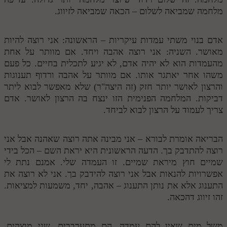
מלחמה שמביאה לשלום – הכאה שמביאה לזיווג.
אדם בנוי משתי עמדות עיקריות – הראשונה: אני רוצה להיות
מאושר. השניה: אני רוצה אהבה ויחד. אם מוותר על אחת
מהעמדות הוא לא יהיה אדם, לא יגיע לתכלית בחיים. כל פעם
משהו אחר יאתגר אותו. אם מוותר על אהבה ורדוף תענוגות
והרצון לאושר יותר חזק (זה היצה"ר) שלא מאפשר לבוא ליתר
דביקות. המלחמה הפנימית הזו ינצח בה הרצון לאושר. אדם
צריך לעמוד על הרצון לבוא לביחד.
הבריאה אומרת לבורא – אני מבינה אתה רוצה שאהנה אבל אני
רוצה להתדבק בך. הדעה הראשונית היא יראת השם – הכל בידי
שמיים חוץ מיראת שמיים. זו העמדה שלי. אמנם נתת לי
אפשרויות להנאות אבל אני רוצה להידבק בך. אני לא רוצה את
התענוג אלא את נותן התענוג – אהבה, יחד, משמעות למציאות.
זהו זיווג דהכאה.
משל מים שאין להם עמדה. הם מתערבבים. שני מוצקים,