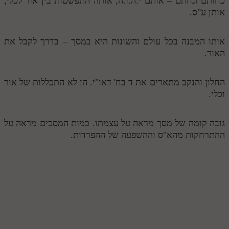
כחותם ונחתם – אותם י.ה.ו.ה, אותה התפשטות בין אור לכלי,
אותן ע"ס.
אותו המבנה בכל עולם והשונות היא במסך – בדרך לקבל את
האור.
החלון והנקב מתארים את ד בח' דאו"י. הן לא התכללות של אור
וכלי.
גובה קומה של מסך מראה על עצמתו. כמות המסכים מראה על
ההתרחקות מהא"ס וההשפעה של ההפרדות.