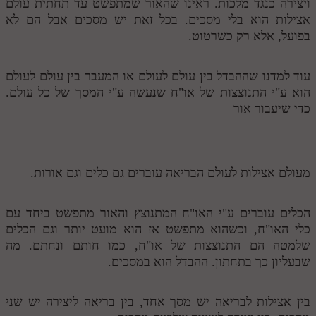
ויצירה כנגד מלכות. ראינו שהאור שמתפשט עד תחתית עולם
לאתר ספר הרב
אצילות הוא בלי מסכים. בכל זאת יש מסכים אבל הם לא
דף היומי בזוהר הקדוש
בפועל, אלא רק כשרטוט.
עוד למדנו שההבדל בין עולם לעולם או המעבר בין עולם לעולם
הוא ע"י התנוצצות של או"ח שנעשה ע"י המסך של כל עולם.
כדי שיעבור אור
מעולם אצילות לעולם הבריאה עוברים גם כלים וגם אורות.
הכלים עוברים ע"י האו"ח המתנוצץ והאור מתפשט ביחד עם
כלי האו"ח, וכשהוא מתפשט אז הוא מועט יותר וגם הכלים
שלמטה הם התנוצצות של או"ח, כמו חותם ונחתם. מה
שבעליון כך בתחתון. ההבדל הוא במסכים.
בין אצילות לבריאה יש מסך אחד, בין בריאה ליצירה יש שני