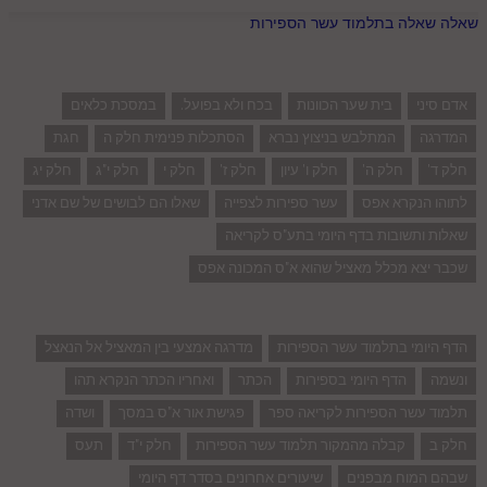
שאלה שאלה בתלמוד עשר הספירות
אדם סיני
בית שער הכוונות
בכח ולא בפועל.
במסכת כלאים
המדרגה
המתלבש בניצוץ נברא
הסתכלות פנימית חלק ה
חגת
חלק ד'
חלק ה'
חלק ו' עיון
חלק ז'
חלק י
חלק י"ג
חלק יג
לתוהו הנקרא אפס
עשר ספירות לצפייה
שאלו הם לבושים של שם אדני
שאלות ותשובות בדף היומי בתע"ס לקריאה
שכבר יצא מכלל מאציל שהוא א"ס המכונה אפס
הדף היומי בתלמוד עשר הספירות
מדרגה אמצעי בין המאציל אל הנאצל
ונשמה
הדף היומי בספירות
הכתר
ואחריו הכתר הנקרא תהו
תלמוד עשר הספירות לקריאה ספר
פגישת אור א"ס במסך
ושדה
חלק ב
קבלה מהמקור תלמוד עשר הספירות
חלק י"ד
תעס
שבהם המוח מבפנים
שיעורים אחרונים בסדר דף היומי