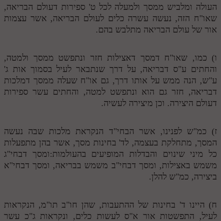
העולה ומלביש ממסך ולמעלה לכל ט' ספירות דעולם הבריאה,
מנוע חיפוש בספרים
שאו"ח הזה, נעשה עשרה כלים לעולם הבריאה, אשר עצמות
אור של עולם הבריאה מתלבש בהם.
תלמוד עשר הספירות בעיון
תלמוד עשר הספירות חלק א
ו) כמו, שאו"ח דמסך דאצילות חזר ונתפשט ממסך ולמטה,
והחתים ע"ס דבריאה, על דרך שנתבאר לעיל בסמוך אות ג'
תע"ס חלק ב' עיון
ע"ש, הנה ממש על אותו דרך, גם או"ח שעלה ממסך דמלכות
דבריאה, חזר גם הוא ונתפשט למטה, והחתים עשר ספירות
תע"ס חלק ג' עיון
דעולם היצירה. וכן מיצירה לעשיה.
תלמוד עשר הספירות חלק ד
תלמוד עשר הספירות חלק ה
ז) כמ"ש לפנינו, אשר הבחי"ד הנקראת מלכות שבה נעשה
המסך, מתחלקת בעצמה, לד' בחינות מסך, אשר בהן מתפעלות
תלמוד עשר הספירות חלק ו
כל מיני שינוים והבדלות המופיעים בהעולמות:ומסך דבחי"ג
משמש באצילות, ומסך דבחי"ב משמש בבריאה, ומסך דבחי"א
תלמוד עשר הספירות חלק ז
ביצירה, כמ"ש להלן.
תלמוד עשר הספירות חלק ח
תלמוד עשר הספירות חלק ט
ח) היינו ד' בחינות של ההתעבות, שהן חו"ב תו"מ, הנקראות
לעיל, התפשטות אור א"ס לעשות כלים, ונקראות ג"כ עשר
תלמוד עשר הספירות חלק י