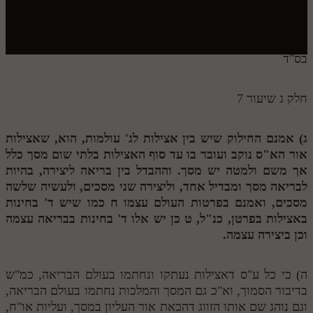
חלק י
חלק יא
חלק יב
בס"ד
חלק יג
חלק ג שיעור 7
חלק יד
חלק טו
ג) אמנם החילוק שיש בין אצילות לג' עולמות, הוא, שאצילות
אור הא"ס נוקב ועובר בו עד סוף האצילות בלתי שום מסך כלל
חלק ט"ז
אך משם ולמטה יש מסך. וההבדל בין בריאה ליצירה, בהיות
בית שער הכוונות
לבריאה מסך ומבדיל אחד, וליצירה שני מסכים, ולעשיה שלשה
מסכים, ואמנם בפרטות העולם עצמו
ח
כמו שיש ד' בחינות
שידור חי
באצילות בפרטן, כנ"ל,
ט
כן יש אלו ד' בחינות
בבריאה עצמה
וכן ביצירה עצמה.
הזמן סט תע"ס
ה) כי כל ע"ס דאצילות נעתקו ונחתמו בעולם הבריאה, כמ"ש
הזמן סט תלמוד עשר הספירות
בדיבור הסמוך, וא"כ גם המסך והמלכות נחתמו בעולם הבריאה,
ספרים להורדה
וגם נוהג שם אותו הזווג דהכאת אור העליון במסך, ועליות או"ח,