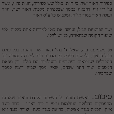
ספירות דאור ישר, כי ת"ת, כולל שש ספירות, חג"ת נה"י, אשר
תלמוד עשר הספירות חלק יא
על ידי זווג דהכאה במסך שבספירת מלכות דאור ישר, חוזר
ועולה האור בסוד או"ח, ומלביש כל ע"ס דאור
תלמוד עשר הספירות חלק יב
תלמוד עשר הספירות חלק יג
ישר הפרטיות הנ"ל, ועושה את כולן למדרגה אחת כללית, לפי
שיעור הקומה שבהאו"ח, כמ"ש להלן.
תלמוד עשר הספירות חלק יד
תלמוד עשר הספירות חלק טו
ט) משמיענו בזה, שאלו ד' בחי' דאור ישר, נוהגות בכל עולם
ובכל פרצוף, בלי שום הפרש בין מדרגה גבוה למדרגה נמוכה וכל
תלמוד עשר הספירות חלק טז
ההבדלים שנמצאים בפרצופים ובעולמות הם כולם, רק מפאת
בית שער הכוונות
המסכים ואור חוזר שבהם, שאין מסך שבזה דומה למסך
שבחבירו.
אודות האתר
אודות האתר
סיכום:
בעל הסולם
ראשית חזרנו על השיעור הקודם וראינו שאנחנו
מתעסקים בחלוקת העולמות ע"פי ד בח' דאו"י – כתר כנגד
אתר הבית
א"ק. חכמה כנגד אצילות, בריאה כנגד בינה, יצירה כנגד ז"א