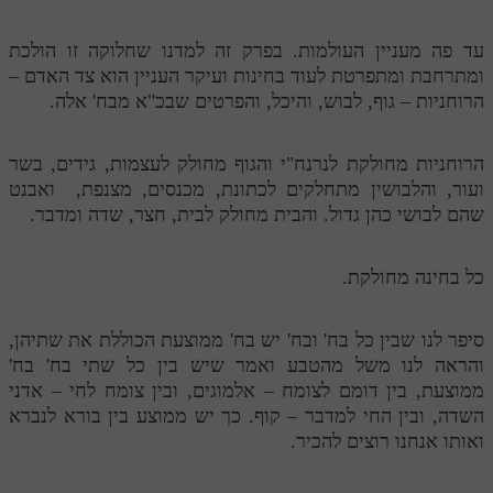
עד פה מעניין העולמות. בפרק זה למדנו שחלוקה זו הולכת
ומתרחבת ומתפרטת לעוד בחינות ועיקר העניין הוא צד האדם –
הרוחניות – גוף, לבוש, והיכל, והפרטים שבכ"א מבח' אלה.
הרוחניות מחולקת לנרנח"י והגוף מחולק לעצמות, גידים, בשר
ועור, והלבושין מתחלקים לכתונת, מכנסים, מצנפת, ואבנט
שהם לבושי כהן גדול. והבית מחולק לבית, חצר, שדה ומדבר.
כל בחינה מחולקת.
סיפר לנו שבין כל בח' ובח' יש בח' ממוצעת הכוללת את שתיהן,
והראה לנו משל מהטבע ואמר שיש בין כל שתי בח' בח'
ממוצעת, בין דומם לצומח – אלמוגים, ובין צומח לחי – אדני
השדה, ובין החי למדבר – קוף. כך יש ממוצע בין בורא לנברא
ואותו אנחנו רוצים להכיר.