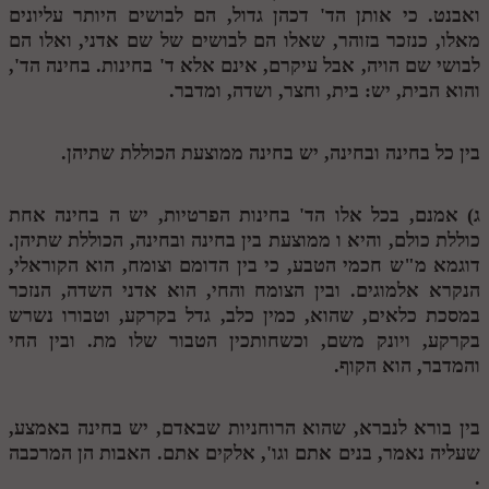
ואבנט. כי אותן הד' דכהן גדול, הם לבושים היותר עליונים
מנוע חיפוש בספרים
מאלו, כנזכר בזוהר, שאלו הם לבושים של שם אדני, ואלו הם
לבושי שם הויה, אבל עיקרם, אינם אלא ד' בחינות. בחינה הד',
תלמוד עשר הספירות בעיון
והוא הבית, יש: בית, וחצר, ושדה, ומדבר.
תלמוד עשר הספירות חלק א
בין כל בחינה ובחינה, יש בחינה ממוצעת הכוללת שתיהן.
תע"ס חלק ב' עיון
תע"ס חלק ג' עיון
ג) אמנם, בכל אלו הד' בחינות הפרטיות, יש
ה
בחינה אחת
כוללת כולם, והיא
ו
ממוצעת בין בחינה ובחינה, הכוללת שתיהן.
תלמוד עשר הספירות חלק ד
דוגמא מ"ש חכמי הטבע, כי בין הדומם וצומח, הוא הקוראלי,
תלמוד עשר הספירות חלק ה
הנקרא אלמוגים. ובין הצומח והחי, הוא אדני השדה, הנזכר
במסכת כלאים, שהוא, כמין כלב, גדל בקרקע, וטבורו נשרש
תלמוד עשר הספירות חלק ו
בקרקע, ויונק משם, וכשחותכין הטבור שלו מת. ובין החי
והמדבר, הוא הקוף.
תלמוד עשר הספירות חלק ז
תלמוד עשר הספירות חלק ח
בין בורא לנברא, שהוא הרוחניות שבאדם, יש בחינה באמצע,
תלמוד עשר הספירות חלק ט
שעליה נאמר, בנים אתם וגו', אלקים אתם. האבות הן המרכבה
.
תלמוד עשר הספירות חלק י