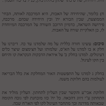
חיה. ויחידה, שה"ס כתר שלהן כוללת כולן, כנ"ל בדיבור הסמוך.
ח) כלומר, שהיחידה של האבות, היא המרכבה לאותה, הבחי'
הממוצעת, שבין הבורא ית' ובין היחידה שבהם. מרכבה,
פירושה השראה, כדמיון הרוכב השורה על המרכבה המיוחדת
לו, כן האלקיית שורה על האבות.
סיכום:
עשינו חזרה כללית על מה שלמדנו עד כה. דיברנו על
חלק א בו למדנו על הא"ס, שלמותו ועל הצימצום שיצר כלים
דעיגולים. למדנו בחלק ב' על אידאת הדבקות הנקראת קו והיחס
בין הקו לעיגול.
בחלק ג למדנו על התפשטות האור המחלקת את כלל הבריאה
לעולמות בהם חלוקת משנה.
חלוקת אבי"ע והקשר שבין העליון לתחתון. העליון מוליד את
התחתון ע"י זיווג דהכאה. כל יח' כזו מובחנת לפי גובה הקומה
שבאותה מדרגה וכך מתחבר העיגול לקו לפי האו"ח שבה.