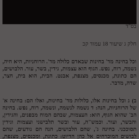
חלק י
חלק יא
חלק יב
בס"ד
חלק יג
חלק ג שיעור 18 עמוד קכ
חלק יד
חלק טו
וכל בחינה מד' בחינות שבאדם כלולה מד'. הרוחניות, היא חיה,
נשמה, רוח, נפש. הגוף הוא עצמות, גידין, בשר, עור. הלבושים,
חלק ט"ז
הם כתונת, מכנסים, מצנפת, אבנט. הבית, הוא בית, חצר,
בית שער הכוונות
שדה, מדבר.
שידור חי
ב)
ג
וכל בחינות אלו, כלולות מד' בחינות, ואלו הם: בחינה א'
של הרוחניות, הנה:
ד
נשמה לנשמה, ונשמה, רוח, נפש. בחינה
הזמן סט תע"ס
הב' שהוא הגוף, הוא: העצמות, שבהם המוח מבפנים, והגידין,
והבשר, ועור. וכמש"ה, עור ובשר תלבישני ועצמות וגידין
הזמן סט תלמוד עשר הספירות
תסוככני. בחינה ג', שהם הלבושים, הנה הם נודעים, שהם
ספרים להורדה
לבושים המוכרחים אל כהן הדיוט: כתונת, ומכנסים, מצנפת,