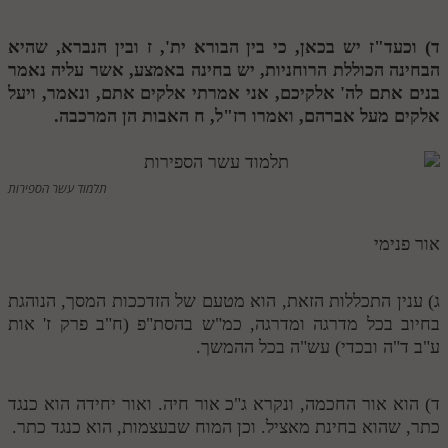
תלמוד עשר הספירות חלק יא
ד) וכעד"ז יש בכאן, כי בין הבורא ית',
ז
ובין הנברא, שהיא
הבחינה הכוללת הרוחניות, יש בחינה באמצע, אשר עליה נאמר
תלמוד עשר הספירות חלק יב
בנים אתם לה' אלקיכם, אני אמרתי אלקים אתם, ונאמר, ויעל
תלמוד עשר הספירות חלק יג
אלקים מעל אברהם, ואמרו רז"ל,
ח
האבות הן המרכבה.
תלמוד עשר הספירות חלק יד
תלמוד עשר הספירות חלק טו
תלמוד עשר הספירות
תלמוד עשר הספירות חלק טז
אור פנימי
בית שער הכוונות
אודות האתר
ג) ענין התכללות הזאת, הוא מטעם של הזדככות המסך, הנוהגת
בחיוב בכל מדרגה ומדרגה, כמ"ש בהסת"פ (ח"ב פרק ז' אות
אודות האתר
ע"ב ד"ה ובכדי) עש"ה בכל ההמשך.
בעל הסולם
ד) הוא אור החכמה, ונקרא ג"כ אור חיה. ואור יחידה הוא כנגד
אתר הבית
כתר, שהוא בחינת מאציל. וכן המוח שבעצמות, הוא כנגד כתר.