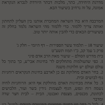
מדרגת היחידה, כתר, מלכות דכתר היורדת לנברא הנקראת
אמונה, על זה נרחיב בשיעור הבא.
המרכבה היא בח' השראה המחברת אותנו בין העליון לתחתון
ואותה צריך ללמוד. כדי ללמוד מהי השראה נלמד בחלק זה
בשיעורים הבאים כדי להבין אותה יותר טוב.
שיעור 18 – תלמוד עשר הספירות – דף היומי – חלק ג'
פרק ג' עמ' קכ, כ"ו תמוז תשע"ט
בית מדרש הסולם – שיעור מאת הרב אדם סיני
1. כפי שהעולמות מתחלקים לד' בחינות אבי"ע, כך בתוך כל
עולם ועולם יש חלוקות משנה
2. בחי' האדם מחלוקת גם כן לארבע בחינות הנקראים רוחניות
גוף לבושים ובית.
3. כל אחת מבחינות האדם מחולקת אף היא: הרוחניות לחיה
נשמה רוח ונפש, הגוף לעצמות גידין בשר ועור, הלבושים
לכתונת, מכנסים, מצנפת ואבנטו, הבית – לבית חצר שדה
ומדבר
4. לכל ב' בחי' יש בחינה ממוצעת המגשרת ביניהם, למשל בין