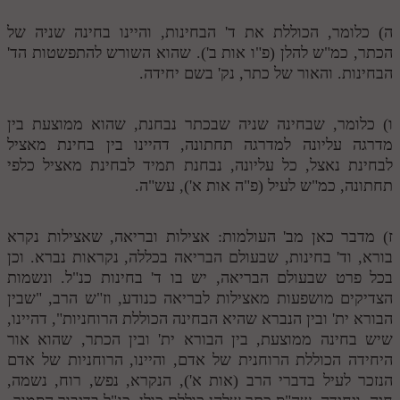
לאתר ספר הרב
ה) כלומר, הכוללת את ד' הבחינות, והיינו בחינה שניה של
דף היומי בזוהר הקדוש
הכתר, כמ"ש להלן (פ"ו אות ב'). שהוא השורש להתפשטות הד'
הבחינות. והאור של כתר, נק' בשם יחידה.
ו) כלומר, שבחינה שניה שבכתר נבחנת, שהוא ממוצעת בין
מדרגה עליונה למדרגה תחתונה, דהיינו בין בחינת מאציל
לבחינת נאצל, כל עליונה, נבחנת תמיד לבחינת מאציל כלפי
תחתונה, כמ"ש לעיל (פ"ה אות א'), עש"ה.
ז) מדבר כאן מב' העולמות: אצילות ובריאה, שאצילות נקרא
בורא, וד' בחינות, שבעולם הבריאה בכללה, נקראות נברא. וכן
בכל פרט שבעולם הבריאה, יש בו ד' בחינות כנ"ל. ונשמות
הצדיקים מושפעות מאצילות לבריאה כנודע, וז"ש הרב, "שבין
הבורא ית' ובין הנברא שהיא הבחינה הכוללת הרוחניות", דהיינו,
שיש בחינה ממוצעת, בין הבורא ית' ובין הכתר, שהוא אור
היחידה הכוללת הרוחנית של אדם, והיינו, הרוחניות של אדם
הנזכר לעיל בדברי הרב (אות א'), הנקרא, נפש, רוח, נשמה,