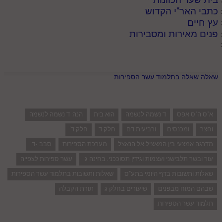
כתבי האר"י הקדוש
עץ חיים
פנים מאירות ומסבירות
שאלה שאלה בתלמוד עשר הספירות
א"ס ה"ס אפס
ד נשמה לנשמה
הוא בית
הנה: ד נשמה לנשמה
וחצר
ומכנסים
ורביעית דם
חלק ד
חלק ד'
מדרגה אמצעי בין המאציל אל הנאצל
מערכת הספירות
סבב -ד'
עור ובשר תלבישני ועצמות וגידין תסוככני. בחינה ג'
עשר ספירות לצפייה
שאלות ותשובות בדף היומי בתע"ס
שאלות ותשובות בתלמוד עשר הספירות
שבהם המוח מבפנים
שיעורים בחלק ג
תורת הקבלה
תלמוד עשר הספירות