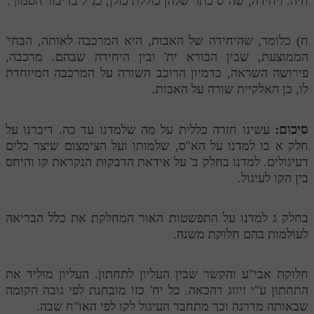
חיה. ויחידה, שה"ס כתר שלהן כוללת כולן, כנ"ל בדיבור הסמוך.
ח) כלומר, שהיחידה של האבות, היא המרכבה לאותה, הבחי'
הממוצעת, שבין הבורא ית' ובין היחידה שבהם. מרכבה,
פירושה השראה, כדמיון הרוכב השורה על המרכבה המיוחדת
לו, כן האלקיית שורה על האבות.
סיכום:
עשינו חזרה כללית על מה שלמדנו עד כה. דיברנו על
חלק א בו למדנו על הא"ס, שלמותו ועל הצימצום שיצר כלים
דעיגולים. למדנו בחלק ב' על אידאת הדבקות הנקראת קו והיחס
בין הקו לעיגול.
בחלק ג למדנו על התפשטות האור המחלקת את כלל הבריאה
לעולמות בהם חלוקת משנה.
חלוקת אבי"ע והקשר שבין העליון לתחתון. העליון מוליד את
התחתון ע"י זיווג דהכאה. כל יח' כזו מובחנת לפי גובה הקומה
שבאותה מדרגה וכך מתחבר העיגול לקו לפי האו"ח שבה.