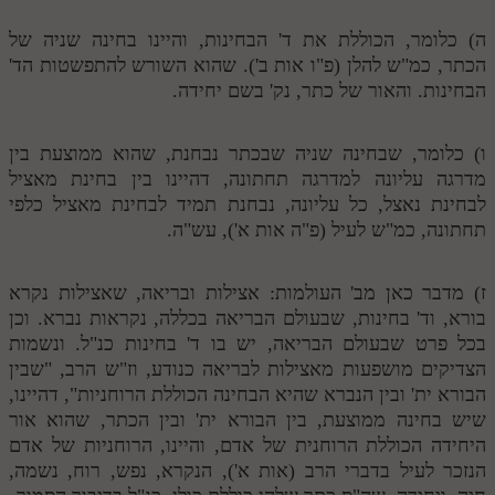
לאתר ספר הרב
ה) כלומר, הכוללת את ד' הבחינות, והיינו בחינה שניה של
דף היומי בזוהר הקדוש
הכתר, כמ"ש להלן (פ"ו אות ב'). שהוא השורש להתפשטות הד'
הבחינות. והאור של כתר, נק' בשם יחידה.
ו) כלומר, שבחינה שניה שבכתר נבחנת, שהוא ממוצעת בין
מדרגה עליונה למדרגה תחתונה, דהיינו בין בחינת מאציל
לבחינת נאצל, כל עליונה, נבחנת תמיד לבחינת מאציל כלפי
תחתונה, כמ"ש לעיל (פ"ה אות א'), עש"ה.
ז) מדבר כאן מב' העולמות: אצילות ובריאה, שאצילות נקרא
בורא, וד' בחינות, שבעולם הבריאה בכללה, נקראות נברא. וכן
בכל פרט שבעולם הבריאה, יש בו ד' בחינות כנ"ל. ונשמות
הצדיקים מושפעות מאצילות לבריאה כנודע, וז"ש הרב, "שבין
הבורא ית' ובין הנברא שהיא הבחינה הכוללת הרוחניות", דהיינו,
שיש בחינה ממוצעת, בין הבורא ית' ובין הכתר, שהוא אור
היחידה הכוללת הרוחנית של אדם, והיינו, הרוחניות של אדם
הנזכר לעיל בדברי הרב (אות א'), הנקרא, נפש, רוח, נשמה,