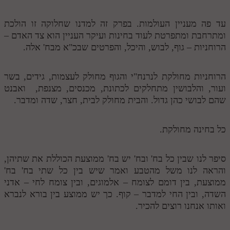
עד פה מעניין העולמות. בפרק זה למדנו שחלוקה זו הולכת
ומתרחבת ומתפרטת לעוד בחינות ועיקר העניין הוא צד האדם –
הרוחניות – גוף, לבוש, והיכל, והפרטים שבכ"א מבח' אלה.
הרוחניות מחולקת לנרנח"י והגוף מחולק לעצמות, גידים, בשר
ועור, והלבושין מתחלקים לכתונת, מכנסים, מצנפת, ואבנט
שהם לבושי כהן גדול. והבית מחולק לבית, חצר, שדה ומדבר.
כל בחינה מחולקת.
סיפר לנו שבין כל בח' ובח' יש בח' ממוצעת הכוללת את שתיהן,
והראה לנו משל מהטבע ואמר שיש בין כל שתי בח' בח'
ממוצעת, בין דומם לצומח – אלמוגים, ובין צומח לחי – אדני
השדה, ובין החי למדבר – קוף. כך יש ממוצע בין בורא לנברא
ואותו אנחנו רוצים להכיר.