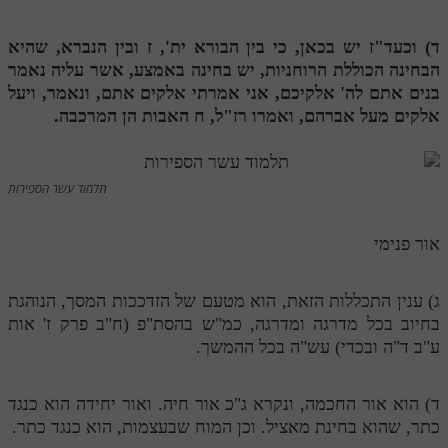
תלמוד עשר הספירות חלק יא
ד) וכעד"ז יש בכאן, כי בין הבורא ית',
ז
ובין הנברא, שהיא
הבחינה הכוללת הרוחניות, יש בחינה באמצע, אשר עליה נאמר
תלמוד עשר הספירות חלק יב
בנים אתם לה' אלקיכם, אני אמרתי אלקים אתם, ונאמר, ויעל
תלמוד עשר הספירות חלק יג
אלקים מעל אברהם, ואמרו רז"ל,
ח
האבות הן המרכבה.
תלמוד עשר הספירות חלק יד
תלמוד עשר הספירות חלק טו
תלמוד עשר הספירות
תלמוד עשר הספירות חלק טז
אור פנימי
בית שער הכוונות
אודות האתר
ג) ענין התכללות הזאת, הוא מטעם של הזדככות המסך, הנוהגת
בחיוב בכל מדרגה ומדרגה, כמ"ש בהסת"פ (ח"ב פרק ז' אות
אודות האתר
ע"ב ד"ה ובכדי) עש"ה בכל ההמשך.
בעל הסולם
ד) הוא אור החכמה, ונקרא ג"כ אור חיה. ואור יחידה הוא כנגד
אתר הבית
כתר, שהוא בחינת מאציל. וכן המוח שבעצמות, הוא כנגד כתר.