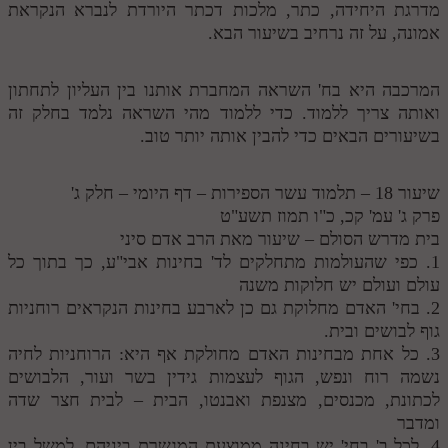
מדרגת היחידה, כתר, מלכות דכתר היורדת לנברא הנקראת
אמונה, על זה נרחיב בשיעור הבא.
המרכבה היא בח' השראה המחברת אותנו בין העליון לתחתון
ואותה צריך ללמוד. כדי ללמוד מהי השראה נלמד בחלק זה
בשיעורים הבאים כדי להבין אותה יותר טוב.
שיעור 18 – תלמוד עשר הספירות – דף היומי – חלק ג'
פרק ג' עמ' קכ, כ"ו תמוז תשע"ט
בית מדרש הסולם – שיעור מאת הרב אדם סיני
1. כפי שהעולמות מתחלקים לד' בחינות אבי"ע, כך בתוך כל
עולם ועולם יש חלוקות משנה
2. בחי' האדם מחלוקת גם כן לארבע בחינות הנקראים רוחניות
גוף לבושים ובית.
3. כל אחת מבחינות האדם מחולקת אף היא: הרוחניות לחיה
נשמה רוח ונפש, הגוף לעצמות גידין בשר ועור, הלבושים
לכתונת, מכנסים, מצנפת ואבנטו, הבית – לבית חצר שדה
ומדבר
4. לכל ב' בחי' יש בחינה ממוצעת המגשרת ביניהם, למשל בין