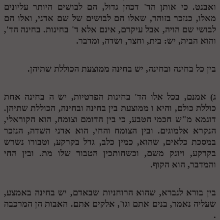
ואבנט. כי אותן הד' דכהן גדול, הם לבושים היותר עליונים
מנוע חיפוש בספרים
מאלו, כנזכר בזוהר, שאלו הם לבושים של שם אדני, ואלו הם
לבושי שם הויה, אבל עיקרם, אינם אלא ד' בחינות. בחינה הד',
תלמוד עשר הספירות בעיון
והוא הבית, יש: בית, וחצר, ושדה, ומדבר.
תלמוד עשר הספירות חלק א
בין כל בחינה ובחינה, יש בחינה ממוצעת הכוללת שתיהן.
תע"ס חלק ב' עיון
תע"ס חלק ג' עיון
ג) אמנם, בכל אלו הד' בחינות הפרטיות, יש
ה
בחינה אחת
כוללת כולם, והיא
ו
ממוצעת בין בחינה ובחינה, הכוללת שתיהן.
תלמוד עשר הספירות חלק ד
דוגמא מ"ש חכמי הטבע, כי בין הדומם וצומח, הוא הקוראלי,
תלמוד עשר הספירות חלק ה
הנקרא אלמוגים. ובין הצומח והחי, הוא אדני השדה, הנזכר
במסכת כלאים, שהוא, כמין כלב, גדל בקרקע, וטבורו נשרש
תלמוד עשר הספירות חלק ו
בקרקע, ויונק משם, וכשחותכין הטבור שלו מת. ובין החי
והמדבר, הוא הקוף.
תלמוד עשר הספירות חלק ז
תלמוד עשר הספירות חלק ח
בין בורא לנברא, שהוא הרוחניות שבאדם, יש בחינה באמצע,
תלמוד עשר הספירות חלק ט
שעליה נאמר, בנים אתם וגו', אלקים אתם. האבות הן המרכבה
.
תלמוד עשר הספירות חלק י