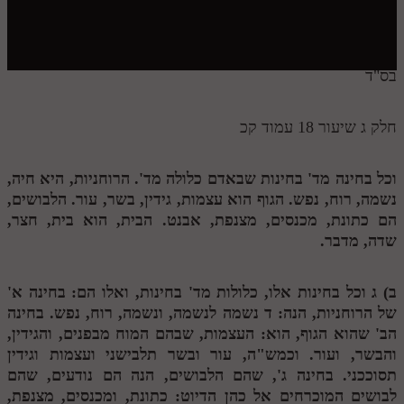
חלק י
חלק יא
חלק יב
בס"ד
חלק יג
חלק ג שיעור 18 עמוד קכ
חלק יד
חלק טו
וכל בחינה מד' בחינות שבאדם כלולה מד'. הרוחניות, היא חיה,
נשמה, רוח, נפש. הגוף הוא עצמות, גידין, בשר, עור. הלבושים,
חלק ט"ז
הם כתונת, מכנסים, מצנפת, אבנט. הבית, הוא בית, חצר,
בית שער הכוונות
שדה, מדבר.
שידור חי
ב)
ג
וכל בחינות אלו, כלולות מד' בחינות, ואלו הם: בחינה א'
של הרוחניות, הנה:
ד
נשמה לנשמה, ונשמה, רוח, נפש. בחינה
הזמן סט תע"ס
הב' שהוא הגוף, הוא: העצמות, שבהם המוח מבפנים, והגידין,
והבשר, ועור. וכמש"ה, עור ובשר תלבישני ועצמות וגידין
הזמן סט תלמוד עשר הספירות
תסוככני. בחינה ג', שהם הלבושים, הנה הם נודעים, שהם
ספרים להורדה
לבושים המוכרחים אל כהן הדיוט: כתונת, ומכנסים, מצנפת,