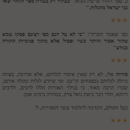
כ. ספר הזוהר פרשת נשוא:
"בעתיד רק בעזרת ספר הזוהר יצאו
בני ישראל מהגלות."
כפי שאמר המרח"ו
"כי לא על חנם כפי רצונם פסקו טמא
טהור אסור והיתר כשר ופסול אלא מתוך פנימיות התורה
כנודע"
סודות
אלו, לא רק שאין איסור לגלותם, אלא אדרבה, מצווה
גדולה לגלותם (בפסחים קי"ט). ומי שיודע לגלות ומגלה אותם,
שכרו הרבה מאוד. כי בגילוי האורות הללו לרבים, ולרבים
דווקא, תלוי דבר ביאת גואל צדק, במהרה בימינו אמן.
בעל הסולם, הקדמה לתלמוד עשר הספירות, ל'