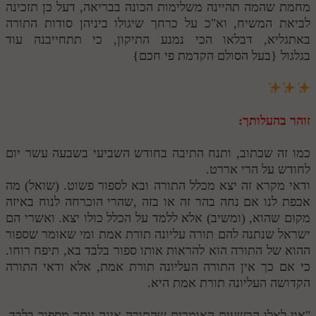
מחמת שהמה תהיינה משלימות הכונה בבריאה, דעל כן תזכינה
מנוע חיפוש בספרים
לביאת המשיח, וא"כ על כרחך שיגולו ביניהן סודות התורה
באתגליא, דבלאו הכי נמנע התיקון, כי תתחייבנה עוד
תלמוד עשר הספירות בעיון
בגלגול {בעל הסולם הקדמת פי חכם}
תלמוד עשר הספירות חלק א
תע"ס חלק ב' עיון
זוהר בהעלותך:
תע"ס חלק ג' עיון
כמו זה שכתוב, ותנח התיבה בחודש השביעי בשבעה עשר יום
תלמוד עשר הספירות חלק ד
לחודש על הרי אררט.
תלמוד עשר הספירות חלק ה
ודאי מקרא זה יצא מכלל התורה ובא לספור פשוט. (שואל) מה
אכפת לנו אם נחה בהר זה או בזה ,שהרי הוכרחה לנוח באיזה
תלמוד עשר הספירות חלק ו
מקום שהוא, (ומשיב) אלא ללמד על הכלל כולו יצא. ואשרי הם
ישראל שנתנה להם תורה עליונה תורת אמת ומי שאומר שספור
תלמוד עשר הספירות חלק ז
ההוא של התורה הוא להראות אותו ספור בלבד בא, תיפח רוחו.
תלמוד עשר הספירות חלק ח
כי אם כך אין התורה העליונה תורת אמת, אלא ודאי התורה
הקדושה העליונה תורת אמת היא.
תלמוד עשר הספירות חלק ט
תלמוד עשר הספירות חלק י
"אוי לאלו הרשעים האומרים שהתורה אינה יותר מספור בלבד,