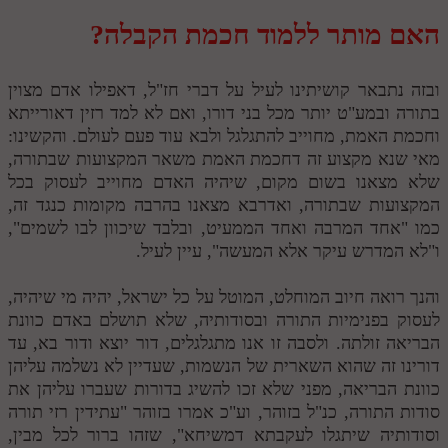
חלק י
האם מותר ללמוד חכמת הקבלה?
חלק יא
חלק יב
ובזה נתבאר קושיתינו לעיל על דברי חז"ל, דאפילו אדם מצוין
בתורה ובמע"ט יותר מכל בני דורו, ואם לא למד רזין דאורייתא
חלק יג
וחכמת האמת, מחוייב להתגלגל ולבא עוד פעם לעולם. והקשינו:
חלק יד
מאי שנא מקצוע זה דחכמת האמת משאר המקצועות שבתורה,
שלא מצאנו בשום מקום, שיהיה האדם מחוייב לעסוק בכל
חלק טו
המקצועות שבתורה, ואדרבא מצאנו בהרבה מקומות כנגד זה,
כמו "אחד המרבה ואחד הממעיט, ובלבד שיכוון לבו לשמים",
חלק ט"ז
ו"לא המדרש עיקר אלא המעשה", עיין לעיל.
בית שער הכוונות
והנך רואה חיוב המוחלט, המוטל על כל ישראל, יהיה מי שיהיה,
שידור חי
לעסוק בפנימיות התורה ובסודותיה, שלא תושלם באדם כוונת
הבריאה זולתה. ולסבה זו אנו מתגלגלים, דור יוצא ודור בא, עד
הזמן סט תע"ס
דורינו זה שהוא השארית של הנשמות, שעדיין לא נשלמה עליהן
כוונת הבריאה, מפני שלא זכו להשיג בדורות שעברו עליהן את
הזמן סט תלמוד עשר הספירות
סודות התורה, כנ"ל בזוהר, וע"כ אמרו בזוהר "עתידין רזי תורה
וסודותיה שיתגלו לעקבתא דמשיחא", שזהו ברור לכל מבין,
ספרים להורדה