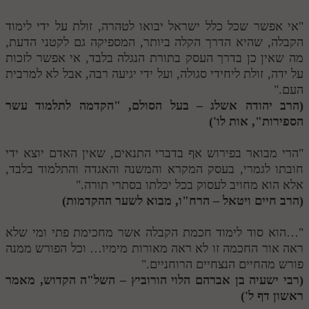
"אי אפשר שכל כלל ישראל יבואו לטהרה, זולת על ידי לימוד
הקבלה, שהיא הדרך הקלה ביותר, המספיקה גם לקטני הדעת,
מה שאין כן בדרך העסק בתורת הנגלה בלבד, אי אפשר לזכות
על ידה, זולת ליחידי סגולה, ועל ידי יגיעה רבה, אבל לא למרבית
העם."
(הרב יהודה אשלג – בעל הסולם, "הקדמה לתלמוד עשר
הספירות", אות לו')
"הרי מבואר בפירוש אף בדברי התנאים, שאין האדם יוצא ידי
חובתו לגמרי, בעסק המקרא והמשנה והאגדה והתלמוד בלבד,
אלא הוא מחויב לעסוק בכל יכלתו בסתרי תורה."
(הרב חיים ויטאל – הרח"ו, מבוא לשער ההקדמות)
"…הוא סוד לימוד חכמת הקבלה אשר מחכימת פתי ומי שלא
ראה אור החכמה זו לא ראה מאורות מימיו… וכל הפורש ממנה
פורש מהחיים הנצחיים הרוחניים."
(רבי ישעיה בן אברהם הלוי הורוביץ – השל"ה הקדוש, מאמר
ראשון דף ל')