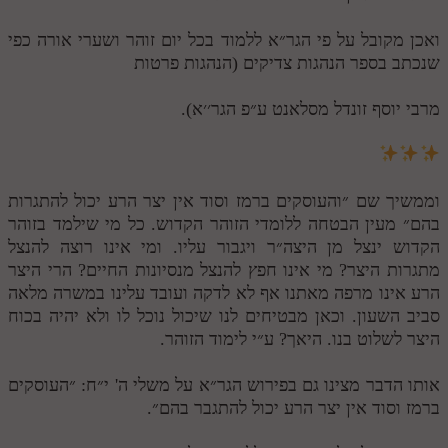
ואכן מקובל על פי הגר״א ללמוד בכל יום זוהר ושערי אורה כפי
שנכתב בספר הנהגות צדיקים (הנהגות פרטות
מרבי יוסף זונדל מסלאנט ע״פ הגר׳׳א).
וממשיך שם ״והעוסקים ברמז וסוד אין יצר הרע יכול להתגרות
בהם״ מעין הבטחה ללומדי הזוהר הקדוש. כל מי שילמד בזוהר
הקדוש ינצל מן היצה״ר ויגבור עליו. ומי אינו רוצה להנצל
מתגרות היצר? מי אינו חפץ להנצל מנסיונות החיים? הרי היצר
הרע אינו מרפה מאתנו אף לא לדקה ועובד עלינו במשרה מלאה
סביב השעון. וכאן מבטיחים לנו שיכול נוכל לו ולא יהיה בכוח
היצר לשלוט בנו. היאך? ע״י לימוד הזוהר.
אותו הדבר מצינו גם בפירוש הגר״א על משלי ה' י״ח: ״העוסקים
ברמז וסוד אין יצר הרע יכול להתגבר בהם״.