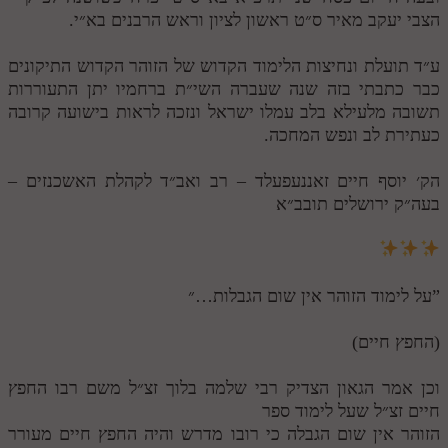
הצבי יעקב מאיר ס״ט ראשון לציון וראש הרבנים בא״י.
ע״ד תועלת ונחיצות הלימוד הקדוש של הזוהר הקדוש התיקונים
כבר כתבתי בזה שנה שעברה השי״ת ברחמיו יתן התעוררות
תשובה מלעילא בלב עמלו ישראל ונזכה לראות בישועה קרובה
כעתירת לב ונפש המחכה.
הק׳ יוסף חיים זאננעפעלד – רב ואב״ד לקהלת האשכנזים –
בעה״ק ירושלים תובב״א
”על לימוד הזוהר אין שום הגבלות…״
(החפץ חיים)
וכן אמר הגאון הצדיק רבי שלמה בלוך זצ״ל משם רבו החפץ
חיים זצ״ל שעל לימוד ספר
הזוהר אין שום הגבלה כי רובו מדרש והיה החפץ חיים מעורר