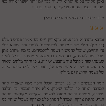
ואכן מקובל על פי הגר״א ללמוד בכל יום זוהר ושערי אורה כפי
שנכתב בספר הנהגות צדיקים (הנהגות פרטות
מרבי יוסף זונדל מסלאנט ע״פ הגר׳׳א).
ומובא מהרה״ק רבי פנחס מקאריץ זי״ע בס' אמרי פנחס השלם
(דף ק״ן), וז״ל: ״צריך מלמד (לתלמידים) ללמוד זהר, שהוא בח'י
עץ החיים, שיכול להמשיך נשמה לתלמידים. כי מה שהרב נותן
שכל ישר להתינוק, בזה מניח בו נשמה אמיתית״, עכ״ל. (ואני
שמעתי שזה מקובל עוד מהבעש״ט זי״ע). כי הזהר מלהיב ומאיר
את הנשמה של כל איש מישראל, באופן שיוכל להשפיע הארה
של נשמה קדושה גם בזולתו.
אמר הבעש״ט ז״ל, בג' דברים הכלל היפך ממה שאמרו אחד
המרבה ואחד כו' ובלבד שיכוין, אלא אחד המכוין כו' ובלבד
שירבה, אמירת הזוהר מסוגל לנשמה, שקידת מקוואות מטהר
הגוף, נתינת צדקה, אמרז״ל הנותן סלע לצדקה בשביל שיחי' בני
הרי זה צדיק גמור, דעל כל פנים מחי' את העני.