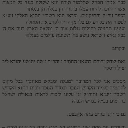
כבר אמרו חכז״ל שתלמוד תורה היא שקולה כנגד כל המצות
אשרי הזוכה להיות עמלו בתורה הן בנגלה הן בנסתר
בספר זוה״ק והתיקונים. וכדאי הוא רשב״י התנא האלקי זיע״א
לפטור את כל העולם כלו מן הדין ולקרב את הגאולה
ועינינו תחזינה בהגלות נגלות אור ה' ומלאה הארץ דעה את ה'
בבא גא״צ וישראל נושע בה' תשועת עולמים בעגלא
ובקרוב
נאם יצחק ירוחם בהגאון החסיד מוהר״ר משה יהושע יהודא ליב
זצ״ל דיסקין
מסכים אני לכל המדובר למעלה ומבקש מאחב״י בכל מקום
להתמיד בלמוד הקדוש הנזכר ובסדר הנזכר וזכות התנא הקדוש
רשב״י זיע״א ותוה״ק יגן עלינו לזכות לראות בגאולת ישראל
ברחמים בב״א כמ״ש הנביא
גם כי יתנו בגוים עתה אקבצם.
ובעה״ח יום פסח שני תרפ״א בא ס״ט יפרח כשושנה לפ״ק –