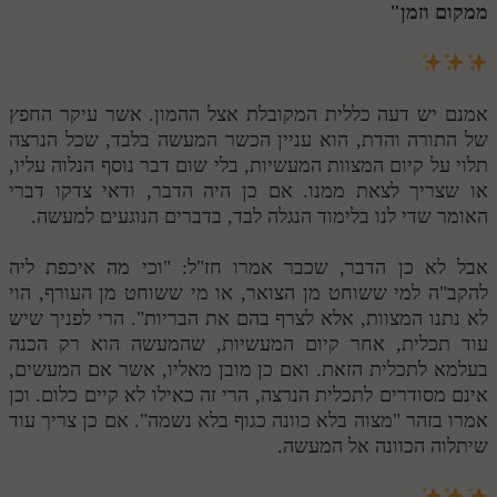
לאתר ספר הרב
ממקום וזמן"
דף היומי בזוהר הקדוש
אמנם יש דעה כללית המקובלת אצל ההמון. אשר עיקר החפץ
של התורה והדת, הוא עניין הכשר המעשה בלבד, שכל הנרצה
תלוי על קיום המצוות המעשיות, בלי שום דבר נוסף הנלוה עליו,
או שצריך לצאת ממנו. אם כן היה הדבר, ודאי צדקו דברי
האומר שדי לנו בלימוד הנגלה לבד, בדברים הנוגעים למעשה.
אבל לא כן הדבר, שכבר אמרו חז"ל: "וכי מה איכפת ליה
להקב"ה למי ששוחט מן הצואר, או מי ששוחט מן העורף, הוי
לא נתנו המצוות, אלא לצרף בהם את הבריות". הרי לפניך שיש
עוד תכלית, אחר קיום המעשיות, שהמעשה הוא רק הכנה
בעלמא לתכלית הזאת. ואם כן מובן מאליו, אשר אם המעשים,
אינם מסודרים לתכלית הנרצה, הרי זה כאילו לא קיים כלום. וכן
אמרו בזהר "מצוה בלא כוונה כגוף בלא נשמה". אם כן צריך עוד
שיתלוה הכוונה אל המעשה.