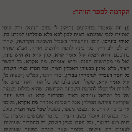
הקדמה לספר הזוהר:
ע) וזה שאמרו בתיקונים (תיקון ל' נתיב תנינא) וז"ל
קומו
ואתערו
לגבי שכינתא דאית לכון לבא בלא סוכלתנו למנדע בה,
ואיהי בינייכו
. קומו והתעוררו בשביל השכינה הקדושה, שהרי
יש לכן לב ריקן בלי בינה לדעת ולהשיג אותה. אע"פ שהיא
בתוככם.
ורזא דמלה קול אומר קרא, כגון קרא נא היש עונך,
ואל מי מקדושים תפנה. והיא אומרת, מה אקרא, כל הבשר
חציר, כלא אינון כבעירן דאכלין חציר, וכל חסדו כציץ השדה,
כל חסד דעבדין לגרמייהו עבדין,
וסוד הדבר, כמ"ש (ישעיה מ')
קול אומר קרא,
שקול דופק בלבו של כל אחד ואחד מישראל
לקרות ולהתפלל להרמת השכינה הקדושה, שהיא כללות נשמות
של כל ישראל (ומביא ראיה מהכתוב קרא נא היש עונך,
שקריאה פירושו תפילה) אבל השכינה אומרת
מה אקרא,
כלומר
אין בי כח להרים את עצמי מעפר, בשביל
שכל בשר חציר,
כולם
המה כבהמות אוכלי עשב וחציר, כלומר שעושים המצות בלי
דעת כמו בהמות,
וכל חסדו כציץ השדה,
כל החסדים שעושים,
לעצמם הם עושים, כלומר שאין כונתם במצות שעושים,