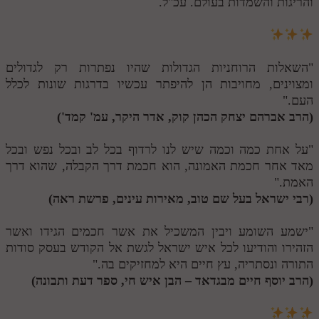
והריגות והשמדות בעולם. עכ"ל.
"השאלות הרוחניות הגדולות שהיו נפתרות רק לגדולים
ומצוינים, מחויבות הן להיפתר עכשיו בדרגות שונות לכלל
העם."
(הרב אברהם יצחק הכהן קוק, אדר היקר, עמ' קמד')
"על אחת כמה וכמה שיש לנו לרדוף בכל לב ובכל נפש ובכל
מאד אחר חכמת האמונה, הוא חכמת דרך הקבלה, שהוא דרך
האמת."
(רבי ישראל בעל שם טוב, מאירות עינים, פרשת ראה)
"ישמע השומע ויבין המשכיל את אשר חכמים הגידו ואשר
הזהירו והודיעו לכל איש ישראל לגשת אל הקודש בעסק סודות
התורה ונסתריה, עץ חיים היא למחזיקים בה."
(הרב יוסף חיים מבגדאד – הבן איש חי, ספר דעת ותבונה)