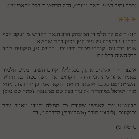
(ספר נתיב רש״י, בשם ״מורי״, ה״ה הרה״צ ר' הלל מפאריטש)
הננ
רושם לך תלמידי המובהק הרב הגאון הקדוש מ׳ יעקב יוסף
י
הכהן נ״י בקצרה על נייר קטן בכיון בכדי שתשא
אותו בכל עת. קבלתי ממורי ורבי וכו׳ [הבעש״ט], תיקונים ילמד
בכל השנה בכל יום.
איעצך ויהי אלוקים אתך, בכל לילה קודם השינה ממש תלמוד
מאמר אחד מתיקוני הזוהר הקדוש ואז תישן בטח ובל תירא.
והשי״ת יטע בלבנו אהבתו ויראתו דוקא, אמן כן יהי רצון. מנאי
מורו ישראל במוהר״ר אליעזר בעל שם ממעזבוז. (כתר שם טוב)
הבעש״ט צוה לאנשיו שקודם כל תפילה ילמדו מאמר זוהר
ותיקונים. (ליקוטי תורה (טשרנוביל) הדרכה ז׳, דף
ט׳ טור ג׳)