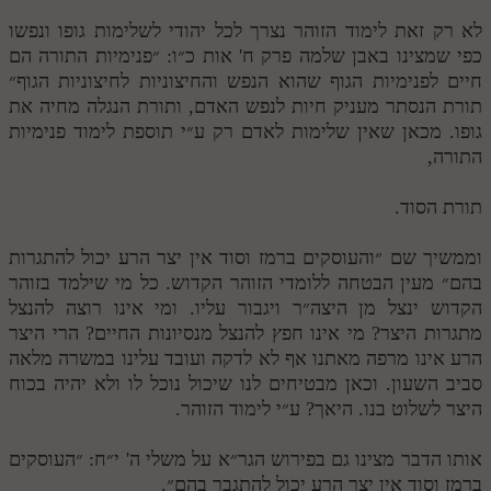
לא רק זאת לימוד הזוהר נצרך לכל יהודי לשלימות גופו ונפשו
כפי שמצינו באבן שלמה פרק ח' אות כ״ו: ״פנימיות התורה הם
חיים לפנימיות הגוף שהוא הנפש והחיצוניות לחיצוניות הגוף״
תורת הנסתר מעניק חיות לנפש האדם, ותורת הנגלה מחיה את
גופו. מכאן שאין שלימות לאדם רק ע״י תוספת לימוד פנימיות
התורה,
תורת הסוד.
וממשיך שם ״והעוסקים ברמז וסוד אין יצר הרע יכול להתגרות
בהם״ מעין הבטחה ללומדי הזוהר הקדוש. כל מי שילמד בזוהר
הקדוש ינצל מן היצה״ר ויגבור עליו. ומי אינו רוצה להנצל
מתגרות היצר? מי אינו חפץ להנצל מנסיונות החיים? הרי היצר
הרע אינו מרפה מאתנו אף לא לדקה ועובד עלינו במשרה מלאה
סביב השעון. וכאן מבטיחים לנו שיכול נוכל לו ולא יהיה בכוח
היצר לשלוט בנו. היאך? ע״י לימוד הזוהר.
אותו הדבר מצינו גם בפירוש הגר״א על משלי ה' י״ח: ״העוסקים
ברמז וסוד אין יצר הרע יכול להתגבר בהם״.