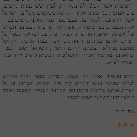
הרשימות אשר קבלנו לא נגמר רק לערך שש מאות סיומים,
ע"כ אנחנו רבני וגאוני ארץ הקדושה מבקשים מכל בר ישראל
אשר ידו משגת ללמוד עוד פעם בכדי גמור האלף סיומים בכ״ה
אלול הבעל״ט כפי שיעור הראשון יותר או פחות עם בני חברתו
של אשתקד סיום זוהר אחד לעילוי מזל עם ישראל ולבטל כל
הצרים אותם עליונים ותחתונים ויפר עצת אויבינו ויקלקל
מחשבותם ולא תעשינה ידיהם תושיה, וישראל ישכון לבטח
ונראה בנחמת ציון אכי״ר. ירושלים ת״ו בש״א לחדש אייר שנת
תפא״ר לפ״ק.
קודם הלימוד יאמר: הרי אנחנו לומדים בספר הזוהר הקדוש
לעילוי שכינת עוזנו ולהרים קרן מזל ישראל ולסתום פי כל
הצרים אותנו עליונים ותחתונים ולהחזיר העטרה ליושנה ויאמר
די לצרותינו וישראל ישכון לבטח
אמן כי״ר.