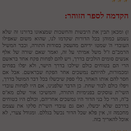
הקדמה לספר הזוהר:
ז) ומכאן תבין את היבשות והחשכות שמצאונו בדורנו זה שלא
נשמע כמוהן בכל הדורות שקדמו לנו, שהוא משום שאפילו
העובדי ה' שמטו ידיהם מהעסק בסודות התורה, וכבר המשיל
הרמב"ם ז"ל משל אמיתי על זה, ואמר שאם שורה של אלף
אנשים סומים הולכים בדרך, ויש להם לפחות פקח אחד בראשם
הרי הם בטוחים כולם שילכו בדרך הישר, ולא יפלו בפחים
ומכמורות, להיותם נמשכים אחר הפקח שבראשם. אבל אם
חסר להם אותו האחד, בלי ספק שיכשלו בכל דבר המוטל בדרך,
ויפלו כולם לבור שחת. כן הדבר שלפנינו, אם היו לפחות עובדי
השי"ת עוסקים בפנימיות התורה, והמשיכו אור שלם מא"ס
ב"ה, הרי כל בני הדור היו נמשכים אחריהם, וכולם היו בטוחים
בדרכם שלא יכשלו, ואם גם עובדי השי"ת סלקו את עצמם
מחכמה זו, אין פלא שכל הדור נכשל בגללם. ומגודל צערי, לא
אוכל להאריך בזה.