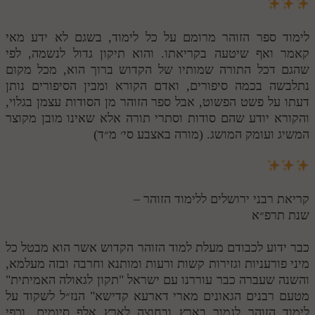
לימוד ספר הזוהר מרומם על כל לימוד, בשגם לא ידע מאי
קאמר ואף שיטעה בקריאתו. והוא תיקון גדול לנשמה, לפי
שהגם דכל התורה שמותיו של הקדוש ברוך הוא, מכל מקום
נתלבשה בכמה סיפורים, ואדם הקורא ומבין הסיפורים נותן
דעתו על פשט הפשוט, אבל ספר הזוהר מן הסודות עצמן בגלוי,
והקורא יודע שהם סודות וסתרי תורה אלא שאינו מובן מקוצר
המשיג ועומק המושג. (מורה באצבע סי׳ מ״ד)
קריאת רבני ירושלים ללימוד הזוהר –
שנת תרפ״א
כבר ידוע לכבודם מעלת למוד הזוהר הקדוש אשר הוא מבטל כל
מיני פורעניות וגזירות קשות ורעות ומותנא וחרבה ובזה מעלמא,
והשנה שעברה כבר עוררנו עם ישראל "תקון לגאולה האמיתית"
מטעם רבנים הגאונים מארי דארעא קדישא" הנז״ל לשקוד על
לימוד הזוהר לגמור בארץ ובחוצה לארץ אלף סיומים, וכפי