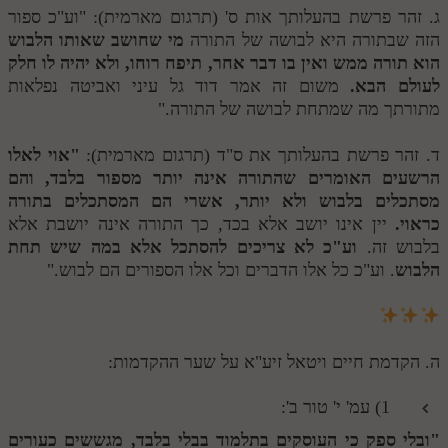
ג. זהר פרשת בהעלותך אות ס' (תרגום מארמית): "וע"כ ספור
הזה שבתורה היא לבושה של התורה
מי שחושב שאותו הלבוש
הוא תורה ממש ואין בו דבר אחר, תיפח רוחו, ולא יהיה לו חלק
לעולם הבא.
משום זה אמר דוד גל עיני ואביטה נפלאות
מתורתך מה שמתחת לבושה של התורה."
ד. זהר פרשת בהעלותך את ס"ד (תרגום מארמית):
"אוי לאלו
הרשעים האומרים שהתורה אינה יותר מספור בלבד, והם
מסתכלים בלבוש ולא יותר, אשרי הם המסתכלים בתורה
כראוי.
יין אינו יושב אלא בכד, כך התורה אינה יושבת אלא
בלבוש זה.
וע"כ לא צריכים להסתכל אלא במה שיש תחת
הלבוש
. וע"כ כל אלו הדברים וכל אלו הספורים הם לבוש."
ה. הקדמת חיים ויטאל זיע"א על שער ההקדמות:
1) עמ' י' טור ב':
"ובלי ספק כי העוסקים בתלמוד בבלי בלבד, מגששים כעורים