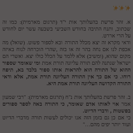
א. זהר פרשת בהעלותך אות י"ד (תרגום מארמית): כמו זה
שכתוב, ותנח התיבה בחודש השביעי בשבעה עשר יום לחודש
על הרי אררט.
ודאי מקרא זה יצא מכלל התורה ובא לספור פשוט. (שואל) מה
אכפת לנו אם נחה בהר זה או בזה ,שהרי הוכרחה לנוח באיזה
מקום שהוא, (ומשיב) אלא ללמד על הכלל כולו יצא. ואשרי הם
ישראל שנתנה להם תורה עליונה תורת אמת
ומי שאומר שספור
ההוא של התורה הוא להראות אותו ספור בלבד בא, תיפח
רוחו. כי אם כך אין התורה העליונה תורת אמת, אלא ודאי
התורה הקדושה העליונה תורת אמת היא.
ב. זהר פרשת בהעלותך אות נ"ח (תרגום מארמית): "רבי שמעון
אמר
אוי לאותו אדם שאומר, כי התורה באה לספר ספורים
בפשטות , ודברי הדיוט.
כי אם כן גם בזמן הזה אנו יכולים לעשות תורה מדברי הדיוט
ועוד יותר יפים מהם…"