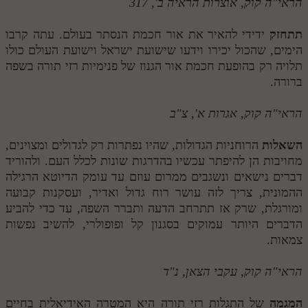
הראי"ה קוק, אוצרות הראיה ב', 317
תתחזק
ידידי להאיר את אור חכמת הנסתר בעולם. עתה קרבו
הימים, שהכול יכירו וידעו שישועת ישראל וישועת העולם כולו
תלויה רק בהופעת חכמת אור הגנוז של פנימיות רזי תורה בשפה
ברורה.
הראי"ה קוק, אגרות א', צ"ב
השאלות
הרוחניות הגדולות, שהיו נפתרות רק לגדולים ומצוינים,
מחויבות הן להיפתר עכשיו בהדרגות שונות לכלל העם. ולהוריד
דברים נישאים ונשגבים ממרום עוזם עד עומק הדיוטא הרגילה
ההמונית, צריך לזה עושר רוח גדול ואדיר, ועסקנות קבועה
ומורגלת, שרק אז תתרחב הדעה ותברר השפה, עד כדי להביע
הדברים היותר עמוקים בסגנון קל ופופולרי, להשיב נפשות
צמאות.
הראי"ה קוק, עקבי הצאן, נ"ד
המגמה
של התגלות רזי תורה היא המטרה האידיאלית בחיים