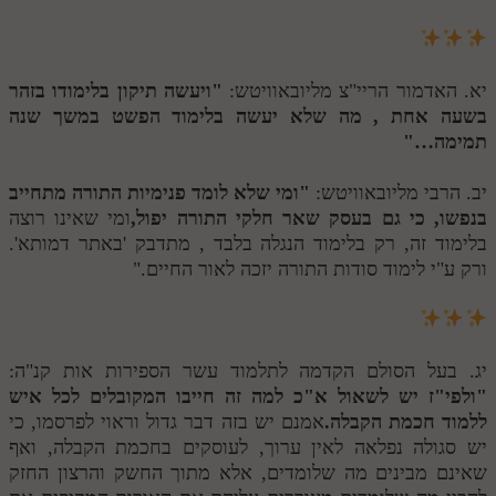
יא. האדמור הריי"צ מליובאוויטש:
"ויעשה תיקון בלימודו בזהר
בשעה אחת , מה שלא יעשה בלימוד הפשט במשך שנה
תמימה…"
יב. הרבי מליובאוויטש:
"ומי שלא לומד פנימיות התורה מתחייב
בנפשו, כי גם בעסק שאר חלקי התורה יפול,
ומי שאינו רוצה
בלימוד זה, רק בלימוד הנגלה בלבד , מתדבק 'באתר דמותא'.
ורק ע"י לימוד סודות התורה יזכה לאור החיים."
יג. בעל הסולם הקדמה לתלמוד עשר הספירות אות קנ"ה:
"ולפי"ז יש לשאול א"כ למה זה חייבו המקובלים לכל איש
ללמוד חכמת הקבלה.
אמנם יש בזה דבר גדול וראוי לפרסמו, כי
יש סגולה נפלאה לאין ערוך, לעוסקים בחכמת הקבלה, ואף
שאינם מבינים מה שלומדים, אלא מתוך החשק והרצון החזק