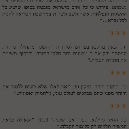
להבין מה שלומדים מעוררים עליהם את האורות המקיפים את
נשמתם.
פירוש כי כל אדם מישראל מובטח בסופו שישיג כל
ההשגות הנפלאות אשר חשב השי"ת במחשבת הבריאה להַנות
לכל נברא…"
יד. הגאון מוילנא בפירוש לסידורו: "ההשגה מתחילה מתורת
הניסתר ורק אח"כ משיגים יתר חלקי התורה. ולבסוף משיגים
את התורה הנגלית."
טו. תיקוני הזהר ,תיקון 30:
"אוי לאלו שלא רוצים ללמוד את
הזוהר מפני שהם מביאים לעולם עוני, מלחמות ואסונות."
טז. הגאון מוילנא. ספר "אבן שלמה" 11,3:
"הגאולה וביאת
המשיח תלויים רק בלימוד הקבלה."