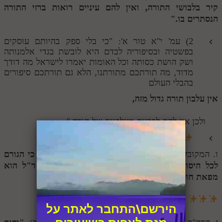
קיר בלבושי התורה, ואין להם עיניים רואות ברזי התורה
הנסתרים בו."
2) עמ' י"א טור א': "כי בלי ספק בהיותם עוסקים
בפשטיה ובסיפוריה לבדם היא לובשת בגדי אלמנותה
ושק הושת כסותה וכל האומות יאמרו לישראל מה דודך
מדוד, מה תורתכם מתורתנו, הלא גם תורתכם סיפורים
בהבלי העולם
אין עלבון תורה גדול מזה,
ולכן אוי להם לבריות מעלבונה של תורה."
ו. המקובל רבי יהודה צבי ברנדווין זצ"ל:
"והנה ידוע כי הגורם
לכל היסורים הנוראים של עניות וחרב ביזה והרג ר"ל הוא
מפאת חוסר השתדלות בלימוד חכמת הקבלה."
הירשם\התחבר לאתר על