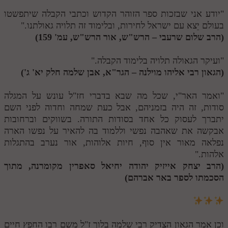
"יודע אני שבזכות ספר הזוהר הקדוש וכתבי הקבלה שיתפשטו
בעולם יֵצא עם ישראל לחירות, ובלימוד זה תלויה גאולתנו."
(הרב שלום שרעבי – הרש"ש, אור הרש"ש, עמ' 159)
"ועיקר הגאולה תלויה בלימוד הקבלה."
(הגאון רבי אליהו מוילנה – הגר"א, אבן שלמה חלק יא' ג')
"ואמר האר"י, שכל מה שבא בדברי חז"ל עונש על המגלה
סודות, זה היה בזמניהם, אבל כעת שמחה וחדוה לפני השם
יתברך לעסוק כל אחד בסודות התורה. בשווקים וברחובות
אבקשה את שאהבה נפשי וללמוד בה להאיר על נפשו הארה
נפלאה מאור אין סוף, חיות אלוהות, אור נערב בהתגלות
אלהות."
(הרב יצחק אייזיק יהודה יחיאל סאפרין מקומרנה, מתוך
הסכמתו לספר באר אברהם)
וכן אמר הגאון הצדיק רבי שלמה בלוך ז"ל משם רבו החפץ חיים