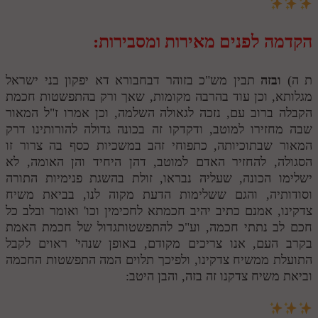
הקדמה לפנים מאירות ומסבירות:
ת ה)
ובזה
תבין מש"כ בזוהר דבחבורא דא יפקון בני ישראל
מגלותא, וכן עוד בהרבה מקומות, שאך ורק בהתפשטות חכמת
הקבלה ברוב עם, נזכה לגאולה השלמה, וכן אמרו ז"ל המאור
שבה מחזירו למוטב, ודקדקו זה בכונה גדולה להורותינו דרק
המאור שבתוכיותה, כתפוחי זהב במשכיות כסף בה צרור זו
הסגולה, להחזיר האדם למוטב, דהן היחיד והן האומה, לא
ישלימו הכונה, שעליה נבראו, זולת בהשגת פנימיות התורה
וסודותיה, והגם ששלימות הדעת מקוה לנו, בביאת משיח
צדקינו, אמנם כתיב יהיב חכמתא לחכימין וכו' ואומר ובלב כל
חכם לב נתתי חכמה, וע"כ להתפשטותגדול של חכמת האמת
בקרב העם, אנו צריכים מקודם, באופן שנהי' ראוים לקבל
התועלת ממשיח צדקינו, ולפיכך תלוים המה התפשטות החכמה
וביאת משיח צדקנו זה בזה, והבן היטב: