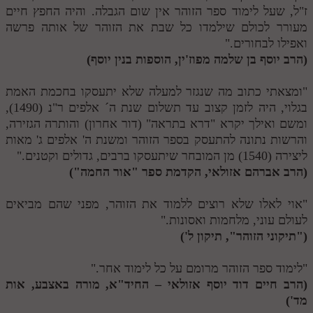
ז"ל, שעל לימוד ספר הזוהר אין שום הגבלה. והיה החפץ חיים
מעורר לכולם שילמדו כל שבת את הזוהר של אותה פרשה
ואפילו לבחורים."
(הרב יוסף בן שלמה מפוז'ין, הוספות בנין יוסף)
"ומצאתי כתוב מה שנגזר למעלה שלא יתעסקו בחכמת האמת
בגלוי, היה לזמן קצוב עד תשלום שנת ה´ אלפים ר"נ (1490),
ומשם ואילך יקרא "דרא בתראה" (דור אחרון) והותרה הגזירה,
והרשות נתונה להתעסק בספר הזוהר ומשנת ה' אלפים ג' מאות
ליצירה (1540) מן המובחר שיתעסקו ברבים, גדולים וקטנים."
(הרב אברהם אזולאי, הקדמת ספר "אור החמה")
"אוי לאלו שלא רוצים ללמוד את הזוהר, מפני שהם מביאים
לעולם עוני, מלחמות ואסונות."
("תיקוני הזוהר", תיקון ל')
"לימוד ספר הזוהר מרומם על כל לימוד אחר."
(הרב חיים דוד יוסף אזולאי – החיד"א, מורה באצבע, אות
מד')