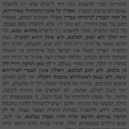
שתהיינה בכדי להשפיע נחת רוח ליוצרם אלא רק לתועלת
עצמם הם עושים המצות.
ואפילו כל אינון דמשתדלי באורייתא,
כל חסד דעבדין לגרמייהו עבדין
ואפילו הטובים שבהם, שמסרו
זמנם על עסק התורה, לא עשו זה, אלא לתועלת גופם עצמם.
בלי כונה הרצויה, בכדי להשפיע נ"ר ליוצרם.
בההוא זמנא,
וכו'
רוח הולך ולא ישוב, לעלמא, ודא איהו רוחא דמשיח.
בעת
ההיא, נאמר על הדור, רוח הולך ולא ישוב, להעולם, דהיינו רוח
המשיח. הצריך לגאול את ישראל מכל צרותיהם עד לגאולה
השלמה לקיים הכתוב, ומלאה הארץ דעה את ה' וגו' הרוח הזה
נסתלק לו והלך, ואינו מאיר בעולם.
וי לון מאן דגרמין דיזיל ליה
מן עלמא, ולא יתוב לעלמא, דאילין אינון דעבדי לאורייתא
יבשה, ולא בעאן לאשתדלא בחכמה דקבלה.
אוי להם לאותם
אנשים הגורמים, שרוחו של משיח יסתלק וילך לו מהעולם, ולא
יוכל לשוב לעולם, שהמה, הם העושים את התורה ליבשה,
כלומר, בלי משהו לחלוחית של שכל ודעת, כי מצטמצמים רק
בחלק המעשי של התורה. ואינם רוצים להשתדל ולהבין בחכמת
הקבלה, לידע ולהשכיל בסודות התורה וטעמי מצוה.
ווי לון
דגרמין עניותא וחרבא וביזה והרג ואבדן בעלמא.
אוי להם,
שהם גורמים במעשיהם הללו, שיהיו עניות וחרב וחמס וביזה