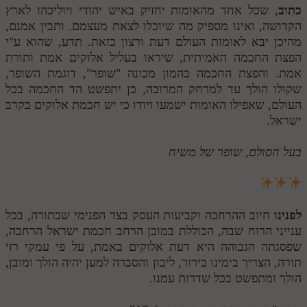
כתוב
, שכל אחד מהאומות יחזיק באיש יהודי ויוליכהו לארץ
הקדושה, ואינו מספיק מה שיוכלו לצאת מעצמם. ותבין אמנם,
מהיכן יבא לאומות העולם דעת ורצון כזאת. תדע, שהוא ע"י
הפצת החכמה האמיתית, שיראו בעליל אלוקים אמת ותורת
אמת. והפצת החכמה בהמון מכונה "שופר", דוגמת השופר,
שקולו הולך עד למרחק המרובה, כן יתפשט הד החכמה בכל
העולם, שאפילו האומות ישמעו ויודו כי יש חכמת אלוקים בקרב
ישראל.
בעל הסולם, שופר של משיח
לפנינו
חיוב ההרחבה וקביעות העסק בצד הפנימי שבתורה, בכל
ענייני הרוח שבה, הכוללת במובן הרחב חכמת ישראל הרחבה,
שפסגתה הגבוהה היא דעת אלוקים באמת, על פי עמקי רזי
תורה, הצריך בימינו בירור, ליבון והסברה למען יהיה הולך ומובן,
הולך ומתפשט בכל שדרות עמנו.