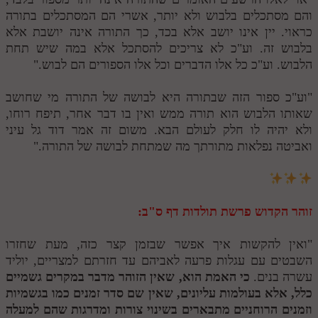
והם מסתכלים בלבוש ולא יותר, אשרי הם המסתכלים בתורה
תלמוד עשר הספירות חלק יא
כראוי. יין אינו יושב אלא בכד, כך התורה אינה יושבת אלא
בלבוש זה. וע"כ לא צריכים להסתכל אלא במה שיש תחת
תלמוד עשר הספירות חלק יב
הלבוש. וע"כ כל אלו הדברים וכל אלו הספורים הם לבוש."
תלמוד עשר הספירות חלק יג
"וע"כ ספור הזה שבתורה היא לבושה של התורה מי שחושב
תלמוד עשר הספירות חלק יד
שאותו הלבוש הוא תורה ממש ואין בו דבר אחר, תיפח רוחו,
תלמוד עשר הספירות חלק טו
ולא יהיה לו חלק לעולם הבא. משום זה אמר דוד גל עיני
ואביטה נפלאות מתורתך מה שמתחת לבושה של התורה."
תלמוד עשר הספירות חלק טז
בית שער הכוונות
זוהר הקדוש פרשת תולדות דף ס"ב:
אודות האתר
אודות האתר
"ואין להקשות איך אפשר שבזמן קצר כזה, מעת שחזרו
השבטים עם עגלות פרעה לאביהם עד חזרתם למצריים, יוליד
בעל הסולם
עשרה בנים.
כי האמת הוא, שאין הזוהר מדבר במקרים גשמיים
כלל, אלא בעולמות עליונים, שאין שם סדר זמנים כמו בגשמיות
אתר הבית
וזמנים הרוחניים מתבארים בשינוי צורות ומדרגות שהם למעלה