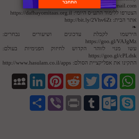
hasulam.site@gmail.com
הצטרפו ללימוד התע״ס היומי: https://dafhayomitaas.org.il
אתר הבית: http://bit.ly/2Vhv6Zt
❧
הירשמו לקבלת עדכונים ושיעורים נבחרים:
https://goo.gl/VAJgMz
עשו מנוי לזוהר הקדוש לחיזוק הפנימיות בעולם:
https://goo.gl/cPLdsk
התקינו את אפליקציית הסולם: http://www.hasulam.co.il/apps
M
L
P
R
T
F
W
y
i
i
e
w
a
h
S
V
P
T
O
S
S
n
n
d
i
c
a
h
i
r
u
u
k
p
k
t
d
t
e
t
a
b
i
m
t
y