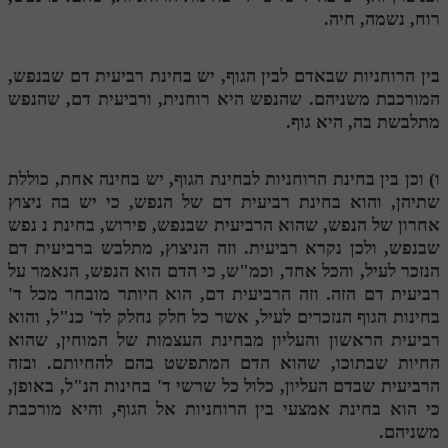
רוח, נשמה, חיה.
מנוע חיפוש בספרים
תלמוד עשר הספירות בעיון
בין הרוחניות שבאדם לבין הגוף, יש בחינת רביעית דם שבנפש,
המורכבת משניהם. שהנפש היא רוחנית, ורביעית דם, שהנפש
תלמוד עשר הספירות חלק א
מתלבשת בה, היא גוף.
תע"ס חלק ב' עיון
ו) וכן בין בחינת הרוחניות לבחינת הגוף, יש בחינה אחת, כוללת
תע"ס חלק ג' עיון
שתיהן, והוא בחינת רביעית דם של הנפש, כי יש בה ניצוץ
תלמוד עשר הספירות חלק ד
אחרון של הנפש, שהוא הרביעית שבנפש, פירוש, בחינת
נ
נפש
שבנפש, ולכן נקרא רביעית. וזה הניצוץ, מתלבש ברביעית דם
תלמוד עשר הספירות חלק ה
הנזכר לעיל, והכל אחד, וכמ"ש, כי הדם הוא הנפש, הנאמר על
רביעית דם הזה. וזה הרביעית דם, הוא היותר מובחר מכל ד'
תלמוד עשר הספירות חלק ו
בחינות הגוף הנזכרים לעיל, אשר כל חלק נחלק לד' כנ"ל, והוא
תלמוד עשר הספירות חלק ז
רביעית הראשון והעליון מבחינת העצמות של המוחין, שהוא
החיות שבתוכו, שהוא הדם המתפשט בהם להחיותם. ובזה
תלמוד עשר הספירות חלק ח
הרביעית שבדם העליון, כלול כל שרשי ד' בחינות הנ"ל, באופן,
כי הוא בחינת אמצעי בין הרוחניות אל הגוף, והיא מורכבת
תלמוד עשר הספירות חלק ט
משניהם.
תלמוד עשר הספירות חלק י