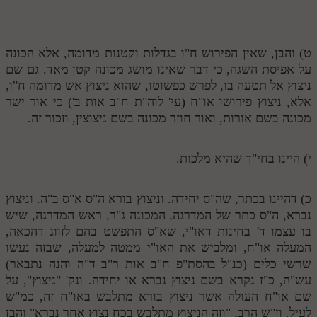
תלמוד עשר הספירות חלק יא
תלמוד עשר הספירות חלק יב
ט) והבן, שאין הפירוש ח"ו בגדלות וקטנות מדומה, אלא הכונה
על אפיסת השגה, כי דבר שאינו מושג מכונה קטן מאד. גם שם
תלמוד עשר הספירות חלק יג
ניצוץ אל תטעה בו, לפרש כפשוטו, שהוא ניצוץ אש מדומה ח"ו,
אלא, ניצוץ פירושו או"ח (עי' לוה"ת ח"ב אות ב') כי אור ישר
תלמוד עשר הספירות חלק יד
מכונה בשם אורות, ואור חוזר מכונה בשם ניצוצין, וזכור זה.
תלמוד עשר הספירות חלק טו
תלמוד עשר הספירות חלק טז
י) היינו בחי"ד שהיא מלכות.
בית שער הכוונות
כ) דהיינו בכתר, שה"ס יחידה. וניצוץ בורא ה"ס א"ס ב"ה. וניצוץ
אודות האתר
נברא, ה"ס כתר של המדרגה, המכונה ג"ר, ראש המדרגה, שיש
בו עצמו ד' בחינות דאו"י, שא"ס התפשט בהם לזווג דהכאה,
אודות האתר
המעלה או"ח, ומלביש את האו"י ממטה למעלה, שבזה נעשו
שרשי כלים (כנ"ל בהסת"פ ח"ב אות ר"ב ד"ה והנה נתבאר)
בעל הסולם
עש"ה, כ"ז נקרא בשם ניצוץ נברא או יחידה. ונק' "ניצוץ", על
אתר הבית
שם או"ח העולה אשר ניצוץ בורא מתלבש באו"ח זה, כמ"ש
לעיל. וז"ש הרב, "וזה הניצוץ מתלבש בכח נצוץ אחר נברא" והבן