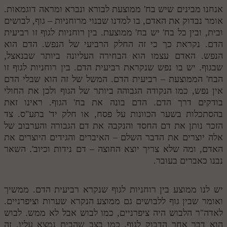
אנחנו מבינים שיש בח' ממוצעת לבורא ונברא ומראה דוגמאות.
אומר נבדוק את האדם, בו למדנו שבנוי מרוחניות – גוף, לבושים
ובית, ובין כל בח' יש בח' ממוצעת. בין רוחניות לגוף זו רביעית
הדם. נקראת כך כי זה החלק הרביעי של הנפש. הדם הוא
הנפש. האדם עצמו הוא הבחירה העליונה ביותר שבנאצל,
שבגוף. יש בו נפש שנקראת רביעית הדם. בין רוחניות לגוף זו
הבח' הממוצעת – רביעית הדם. המשל של זה הוא שבלי הדם
אין נפש, כמו הנקודה הגבוהה ביותר של הגוף ולכן את החולי
בודקים דרך הדם. הדם בונה את בח' הגוף. ראינו זאת
בהסתכלות בשער הכוונות על פסח, או חלק יד' בתע"ס. צד
הזכר נותן את דם החסד והנקבה את דם הגבורה והערבוב של
אלה יוצרים את הדבר השלם – האיברים והגידים היוצרים את
האדם, ומה שלא צריך יוצא החוצה – דם נידות וכיוב'. השאר
נבנו כאברים בעובר.
יש לנו ממוצע בין רוחניות לגוף שנקרא רביעית הדם. ממשיך
ואומר שבין גוף ללבושים גם ממוצע הנקרא שערות וציפרניים.
לאדה"ר הלבוש היה ציפרניים, כמו לבוש אבל לא ממש. לבוש
הוא דבר אחר הדבוק לגוף, כמו בצב שהבית נמצא עליו. זה