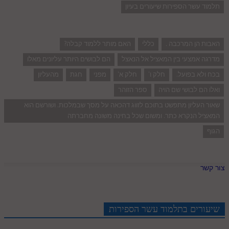
תלמוד עשר הספירות שיעורים בעיון
האבות הן המרכבה .
כללי
האם מותר ללמוד קבלה?
מדרגה אמצעי בין המאציל אל הנאצל
הם לבושים היותר עליונים מאלו
בכח ולא בפועל.
חלק ו'
חלק א'
מפני
חגת
מהעליון
ואלו הם לבושי שם הויה
ספר הזוהר
שאור העליון מתפשט בתוכם לזווג דהכאה על מסך שבמלכות. ושורשם הוא
המאציל הנקרא כתר. ומשום שכל בחינה משונה מחברתה
הגוף
צור קשר
שיעורים בתלמוד עשר הספירות