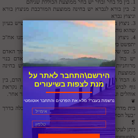
1. בין כל בחי' ובחי' יש בחי' ממוצעת הכוללת שניהם
2. בין בורא לנברא יש בחינה ממוצעת המורכבת מניצוץ בורא
וניצוץ נברא
3. ניצוץ בורא הוא החלק הקטן (הכוונה בלתי מושג) שיש בעיון
שהוא נותן לתחתון
4. ניצוץ נברא הוא החלק העליון, דהיינו הכלל, שממנו אח"כ
יתפשט כל התחתון
5. כפי שלמדנו באופן כללי על בח' ממוצעת, כך גם בתוך האדם
יש בח' ממוצעת בין החלקים המרכיבים אותו. האדם בנוי
מרוחניות גוף לבושים ובית ובין כל שניים כאלה יש בחינה
ממוצעת
הירשם\התחבר לאתר על
6. הבח' המממוצעת בין רוחניות לגוף נקראת רביעית הדם, בין
מנת לצפות בשיעורים
גוף לבושים נק' שערות וציפורנים ובין לבושים ובית נקראת
אוהלים ועל בח' אוהלים יש עוד לדבר אם זה כך או דבר אחר.
❦
נרשמת בעבר? מלא את הפרטים והתחבר אוטומטי
בית מדרש הסולם ללימוד פנימיות התורה וחכמת הקבלה בדרך
״בעל הסולם״ והרב״ש בראשות הרב אדם סיני.
❡
ניתן לעקוב אחרי העדכונים וליצור קשר
https://www.instagram.com/hasulam.community