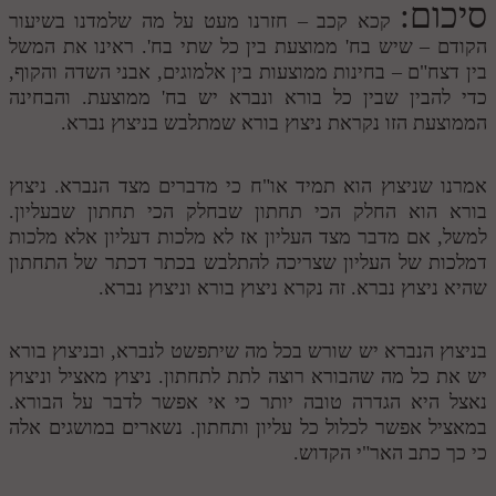
סיכום:
קכא קכב – חזרנו מעט על מה שלמדנו בשיעור
הקודם – שיש בח' ממוצעת בין כל שתי בח'. ראינו את המשל
בין דצח"ם – בחינות ממוצעות בין אלמוגים, אבני השדה והקוף,
כדי להבין שבין כל בורא ונברא יש בח' ממוצעת. והבחינה
הממוצעת הזו נקראת ניצוץ בורא שמתלבש בניצוץ נברא.
אמרנו שניצוץ הוא תמיד או"ח כי מדברים מצד הנברא. ניצוץ
בורא הוא החלק הכי תחתון שבחלק הכי תחתון שבעליון.
למשל, אם מדבר מצד העליון אז לא מלכות דעליון אלא מלכות
דמלכות של העליון שצריכה להתלבש בכתר דכתר של התחתון
שהיא ניצוץ נברא. זה נקרא ניצוץ בורא וניצוץ נברא.
בניצוץ הנברא יש שורש בכל מה שיתפשט לנברא, ובניצוץ בורא
יש את כל מה שהבורא רוצה לתת לתחתון. ניצוץ מאציל וניצוץ
נאצל היא הגדרה טובה יותר כי אי אפשר לדבר על הבורא.
במאציל אפשר לכלול כל עליון ותחתון. נשארים במושגים אלה
כי כך כתב האר"י הקדוש.