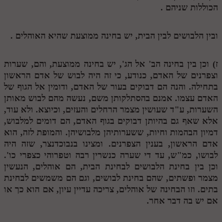
הכוללות שניהם .
ובין הלבושים לבין הבית, יש בחינה ממוצעת שהיא האוהלים .
ז) וכן בין בחינה הב' אל הג', יש בחינה ממוצעת, והם, שערות
וצפרנים של האדם, כנודע, כי זה היה לבוש של אדם הראשון
בתחילה. והנה הם דבוקים בעור של האדם, ודומין אל הגוף של
האדם עצמו. אמנם בהסתלקותן משם, נעשה מהם לבוש מאותן
השערות, ע"ד שעושין מצמר הרחלים והעזים, וכיוצא. ולא עוד,
אלא שאף גם בהיותן דבוקים בגוף האדם, הם דומים למלבוש,
דמיון הבהמות וחיות, ששערותיהן מלבושיהן. והמופת לזה, הוא
אדם הראשון, בענין הצפרנים. ומצינו בנבוכדנצר, שזה היה
לבושו, כמ"ש, עד די שערה כנשרין רבה וטפרוהי כצפרי כו'.
וכן בין בחינת הלבושים לבחינת הבית, הם אוהלים, הנעשין
מצמר ופשתים, שהם בחינת לבושים, וגם הם משמשים לבחינת
בתים. וזו הבחינה של אוהלים, צריכה עדיין עיון, אם הוא כך או
אם יש בה דבר אחר.