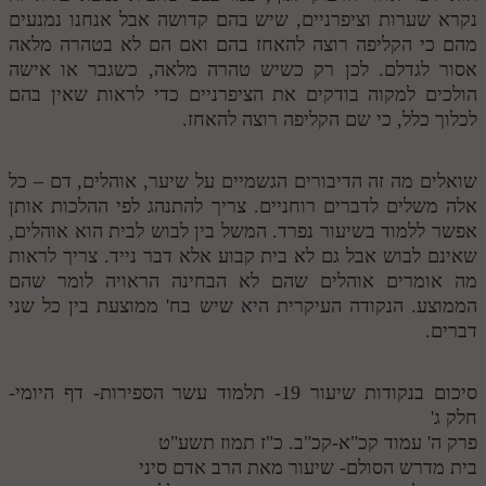
נקרא שערות וציפרניים, שיש בהם קדושה אבל אנחנו נמנעים
מהם כי הקליפה רוצה להאחז בהם ואם הם לא בטהרה מלאה
אסור לגדלם. לכן רק כשיש טהרה מלאה, כשגבר או אישה
הולכים למקוה בודקים את הציפרניים כדי לראות שאין בהם
לכלוך כלל, כי שם הקליפה רוצה להאחז.
שואלים מה זה הדיבורים הגשמיים על שיער, אוהלים, דם – כל
אלה משלים לדברים רוחניים. צריך להתנהג לפי ההלכות אותן
אפשר ללמוד בשיעור נפרד. המשל בין לבוש לבית הוא אוהלים,
שאינם לבוש אבל גם לא בית קבוע אלא דבר נייד. צריך לראות
מה אומרים אוהלים שהם לא הבחינה הראויה לומר שהם
הממוצע. הנקודה העיקרית היא שיש בח' ממוצעת בין כל שני
דברים.
סיכום בנקודות שיעור 19- תלמוד עשר הספירות- דף היומי-
חלק ג'
פרק ה' עמוד קכ"א-קכ"ב. כ"ז תמוז תשע"ט
בית מדרש הסולם- שיעור מאת הרב אדם סיני