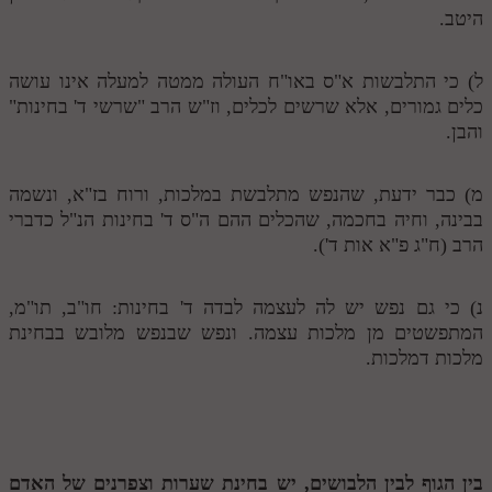
לאתר ספר הרב
היטב.
דף היומי בזוהר הקדוש
ל) כי התלבשות א"ס באו"ח העולה ממטה למעלה אינו עושה
כלים גמורים, אלא שרשים לכלים, וז"ש הרב "שרשי ד' בחינות"
והבן.
מ) כבר ידעת, שהנפש מתלבשת במלכות, ורוח בז"א, ונשמה
בבינה, וחיה בחכמה, שהכלים ההם ה"ס ד' בחינות הנ"ל כדברי
הרב (ח"ג פ"א אות ד').
נ) כי גם נפש יש לה לעצמה לבדה ד' בחינות: חו"ב, תו"מ,
המתפשטים מן מלכות עצמה. ונפש שבנפש מלובש בבחינת
מלכות דמלכות.
בין הגוף לבין הלבושים, יש בחינת שערות וצפרנים של האדם