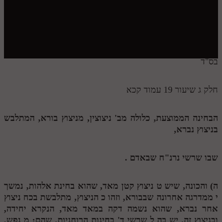
חלק י
חלק יא
חלק יב
חלק יג
בס"ד
חלק יד
חלק ג שיעור 19 עמוד קכא
חלק טו
חלק ט"ז
הבחינה הממוצעת, כלולה מב' ניצוצין, מניצוץ בורא, המתלבש
בניצוץ נברא,
בית שער הכוונות
שידור חי
שבו שרשי נרנ"ח שבאדם .
הזמן סט תע"ס
ה) והכונה, שיש
ט
ניצוץ קטן מאד, שהוא בחינת אלהות, נמשך
י
ממדרגה אחרונה שבבורא, וזהו
כ
הניצוץ, מתלבשת בכח ניצוץ
הזמן סט תלמוד עשר הספירות
אחר נברא, שהוא נשמה דקה במאד מאד, הנקרא יחידה,
ספרים להורדה
ובניצוץ זה, יש בה
ל
שרשי ד' בחינות הרוחניות, שהם:
מ
נפש,