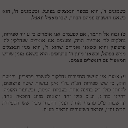
לאתר ספר הרב
כשמונים ד', הוא מספר הנאצלים בפועל. וכשמונים ה', הוא
דף היומי בזוהר הקדוש
כשאנו חושבים עמהם הכתר, שבו מאציל ונאצל.
ט) ובזה אל תתמה, אם לפעמים אנו אומרים כי
ע
יוד ספירות,
נחלקים לד' אותיות הויה, ופעמים אנו אומרים שנחלקין לה'
פרצופין והוא כשאנו אומרים שהוא ד', הוא מנין הנאצלים
ממש בפועל, וכשאנו מונין ה' פרצופים, הוא כשאנו מונין שורש
המאציל עם הנאצלים עצמם.
ע) אמנם אין העשר הספירות נחלקות לעשרה פרצופין, והטעם
הוא, כי שש ספירות חג"ת נה"י אינן עושות ששה פרצופים,
להיותן כולן רק בחינה אחת בעביות המסך, ובשיעור הקומה,
דהיינו בחי"ג, וע"כ כולן יחד יוצאות מזווג דהכאה אחד,
ונחשבות ע"כ פרצוף אחד. וענין ההבחן מבין שש הספירות
חג"ת נה"י, יתבאר בשיעורים הבאים בע"ה.