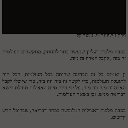
חלק י
חלק יא
חלק יב
חלק יג
פרק ג שיעור 27 עמוד קל'
חלק יד
בסבת מלכות דעליון שנעשה כתר לתחתון, מתקשרים העולמות
חלק טו
זה בזה , לקבל הארה זה מזה.
חלק ט"ז
ו) ואמנם כל זה הבחינה שהיתה בכל העולמות, הכל היה
בית שער הכוונות
לתועלת העולמות, כדי לקשר זה בזה וזה בזה, כדי שיוכלו לקבל
הארה זה מזה וזה מזה, על ידי היות סיום האצילות תחילת רישא
שידור חי
דבריאה ממש, וכן בשאר העולמות.
הזמן סט תע"ס
בסבת מלכות דאצילות המלובשת בכתר דבריאה, שבהיכל קדש
הזמן סט תלמוד עשר הספירות
קדשים,
ספרים להורדה