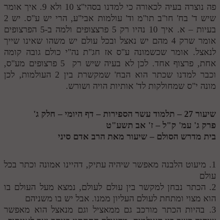
פה נוצרה בעיה לכאורה כי למדנו בסהי"צ 10 ולא 9. איך אומר
שיש ד' בח' חו"ב תו"מ וד' עולמות אבי"ע, הרי יש ע"ס. יש 2
בעיות – א. איך 10 נהיו רק 5 פרצצופים ולמה ב-5 הפרצופים
אומר שרק 4 מהם יש נאצל ובכל עולם יש משהו שאינו שייך
לנאצל. אומר שכשמונה ע"ס אז חג"ת נה"י כולם גובה קומה
אחת, פרצוף אחד. לכן לא בעיה שיש רק 5 פרצופים מע"ס,
וכבר למדנו שכתר הוא הבח' שמקשרת בין 2 העולמות, לכן
מונה י"ס שמחולקות לד' אותיות הויה ושורש.
שיעור 27 – תלמוד עשר הספירות – דף היומי – חלק ג'
פרק ג' עמ' ק"ל – ז' אב תשע"ט
בית מדרש הסולם – שיעור מאת הרב אדם סיני
1. מיעוט הלבנה מאפשר שיהיה עתיק, דהיינו אמונה וכתר בכל
עולם
2. הכתר נבחן למקשר בין עולם לעולם, נמצא מעל העולם בו
הוא מצוי ומתחת לעולם העליון ממנו. אבל יש בו משניהם
3. בהיות הכתר מורכב גם ממאציל וגם מנאצל הוא מאפשר