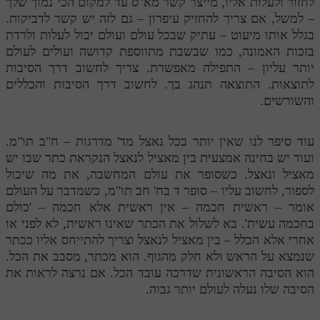
לחזור ולעלות אליו, מייצר קשר מא"ס עד למקום הכי נמוך שלך
– למשל, אם צריך להחזיק עיפרון – גם לזה יש קשר לדביקות.
בגלל אותו מיעוט – עתיק שבכל עולם ועולם יכול לעלות ולרדת
בזכות האמונה, כמו שבשבת מתווספת קדושה ועולים לעולם
יותר עליון – התפילה מאפשרת. צריך לחשוב דרך הסיבות
לתוצאות. התוצאה תנהג בך. לחשוב דרך הסיבות והכללים
והשורשים.
עוד סיפר לנו שאין יותר בכל נאצל מד' מדרגות – ח"ב תו"מ.
ועוד יש בחינה אמצעית בין מאציל לנאצל הנקראת כתר שבו יש
מאציל ונאצל. כשסופר את עולם המחשבה, את מה שיכול
לספור, לחשוב עליו – סופר ד בח' חב תו"מ, כשמדבר על העולם
אומר – ראשית חכמה – אין ראשית אלא חכמה – 'כולם
בחכמה עשית'. בא לשלול את הכתר שאינו ראשית, לא לפני או
אחרי אלא הכלל – בין מאציל לנאצל וצריך להתייחס אליו ככתר
שנמצא על הראש ולא חלק מהגוף. הוא מכתר, מסבב את הכל.
הוא הסיבה הראשונית שדרכה עובד הכל. אם נרצה לראות את
הסיבה שלו נעלה לעולם יותר גבוה.