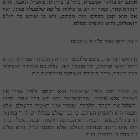
אמנם יש בחינה אמצעית, כולל ב' בחינות: מאציל, ונאצל. והוא
הנקרא כתר, וכתר זה יש בו כללות כל מה שלמעלה ממנו, ואף
תלמוד עשר הספירות חלק יא
אם הוא קטן מכולם יונק מכולם, ויש בו שורש כל הי"ס
תלמוד עשר הספירות חלק יב
הנאצלים, והוא משפיע בכולם.
תלמוד עשר הספירות חלק יג
* עץ חיים שער מ"ב פ"א בסופו.
תלמוד עשר הספירות חלק יד
תלמוד עשר הספירות חלק טו
נ) ראש דבריאה, ששם מלובשת נקודה דמלכות דאצילות, נקרא
היכל קדשי קדשים, וכל ההיכל הזה, עולה עם הנקודה לאצילות
תלמוד עשר הספירות חלק טז
ביום השבת, מכח הנקודה דאצילות המלובשת שם.
בית שער הכוונות
ס) שהיה להם לומר שראשית היא חכמה, ולמה אמרו אין
אודות האתר
ראשית אלא חכמה, שהמשמעות הוא ולא דבר אחר: והיינו
"לשלול את הכתר" ללמדך, שכתר אינו ראשית להעולם, אלא
אודות האתר
חכמה הוא ראשית העולם, כי גם העולם בכללו יש לו ד' בחינות
בעל הסולם
חו"ב תו"מ, אשר חכמה היא הבחינה ראשונה שבהן, אבל הכתר
הוא אינו נחשב מבחינת העולם, אלא אמצעי כנ"ל, והוא בפ"ע
אתר הבית
ג"כ כולל ד' בחינות, כנ"ל.