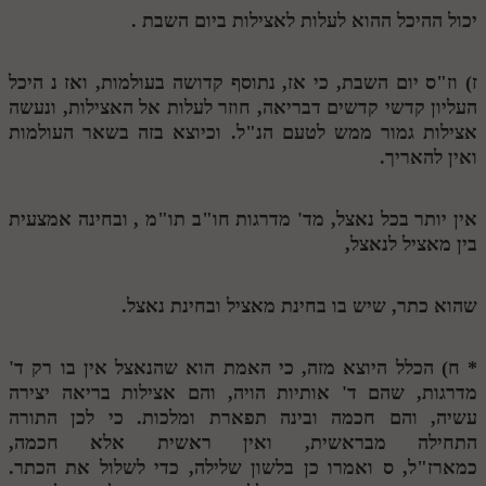
יכול ההיכל ההוא לעלות לאצילות ביום השבת .
מנוע חיפוש בספרים
תלמוד עשר הספירות בעיון
ז) וז"ס יום השבת, כי אז, נתוסף קדושה בעולמות, ואז
נ
היכל
העליון קדשי קדשים דבריאה, חוזר לעלות אל האצילות, ונעשה
תלמוד עשר הספירות חלק א
אצילות גמור ממש לטעם הנ"ל. וכיוצא בזה בשאר העולמות
ואין להאריך.
תע"ס חלק ב' עיון
תע"ס חלק ג' עיון
אין יותר בכל נאצל, מד' מדרגות חו"ב תו"מ , ובחינה אמצעית
תלמוד עשר הספירות חלק ד
בין מאציל לנאצל,
תלמוד עשר הספירות חלק ה
שהוא כתר, שיש בו בחינת מאציל ובחינת נאצל.
תלמוד עשר הספירות חלק ו
תלמוד עשר הספירות חלק ז
*
ח) הכלל היוצא מזה, כי האמת הוא שהנאצל אין בו רק ד'
מדרגות, שהם ד' אותיות הויה, והם אצילות בריאה יצירה
תלמוד עשר הספירות חלק ח
עשיה, והם חכמה ובינה תפארת ומלכות. כי לכן התורה
התחילה מבראשית, ואין ראשית אלא חכמה,
תלמוד עשר הספירות חלק ט
כמארז"ל,
ס
ואמרו כן בלשון שלילה, כדי לשלול את הכתר.
תלמוד עשר הספירות חלק י