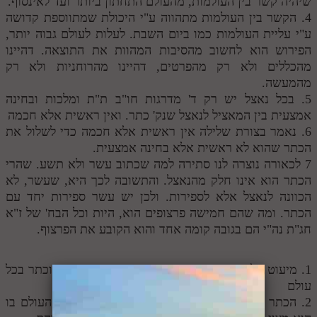
שיהיה קשר בין העולמות, מהעולם התחתון ביותר ועד לאינסוף.
4. הקשר בין העולמות מתהווה ע"י היכולת שמתווספת קדושה
ע"י עליית העולמות כמו ביום השבת. לעלות לעולם גבוה יותר,
הפירוש הוא לחשוב מהסיבות המהוות את התוצאה. דהיינו
מהכללים ולא רק מהפרטים, דהיינו מהרוחניות ולא רק
מהמעשה.
5. בכל נאצל יש רק ד' מדרגות חו"ב ת"ת ומלכות ובחינה
אמצעית בין המאציל לנאצל שנק' כתר. ואין ראשית אלא חכמה
6. נאמר בצורת שלילה אין ראשית אלא חכמה כדי לשלול את
הכתר שהוא לא ראשית אלא בחינה אמצעית.
7 לכאורה נוצרה לנו סתירה למה שכתוב עשר ולא תשע. שהרי
הכתר הוא אינו חלק מהנאצל. והתשובה לכך היא, שעשר, לא
הכוונה לנאצל אלא לספירות. ולכן יש עשר ספירות יחד עם
הכתר. ומה שהם חמישה פרצופים הוא, היות וכל הבח' של ז"א
חג"ת נה"י הם בגובה קומה אחד והוא הקובע את הפרצוף.
1. מיעוט הלבנה מאפשר שיהיה עתיק, דהיינו אמונה וכתר בכל
עולם
2. הכתר נבחן למקשר בין עולם לעולם, נמצא מעל העולם בו