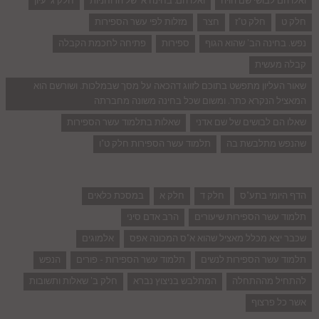
ואלו הם לבושי שם הויה
ואלו הם: בחינה א' של הרוחניות
חלק ג' עיון
חלק ט
חלק ט"ז
חצר
מזלות לפי עשר הספירות
נפש. בחינה הב' שהוא הגוף
ספירות
פתיחה לחכמת הקבלה
קבלה מעשית
שאור העליון מתפשט בתוכם לזווג דהכאה על מסך שבמלכות. ושורשם הוא
המאציל הנקרא כתר. ומשום שכל בחינה משונה מחברתה
שאלו הם לבושים של שם אדני
שאלות בתלמוד עשר הספירות
שהנפש מתלבשת בה
תלמוד עשר הספירות חלק ט"ו
הדף היומי בתע"ס
חלק ד
חלק א
במסכת כלאים
תלמוד עשר הספירות שיעורים
הרב אדם סיני
שכבר יצא מכלל מאציל שהוא א"ס המכונה אפס
אלמוגים
תלמוד עשר הספירות לנשים
תלמוד עשר הספירות - פורים
הנפש
להתחיל מההתחלה
המתלבש בניצוץ נברא
חלק ב' שאלות ותשובות
אשר כל פרצוף