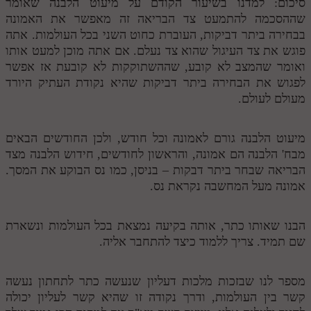
סיכום: למדנו בשיעור הקודם על מיעוט הלבנה שאומר
שההסכמה להתמעט צד הבריאה זה מאפשר את האמונה
בבחירה ביתר דביקות, העוברת כחוט השני בכל העולמות. אתה
פוגש את צד העיגול שהוא צד נעלם. אם אתה מוכן למעט אותו
ואומר שהמצב לא קובע, שההשתוקקות לא קובעת אז אפשר
לפגוש את הבחירה ביתר דביקות שהיא נקודת העתיק היורד
מעולם לעולם.
מיעוט הלבנה גורם לאמונה וכל חודש, ולכן החודשים הבאים
מבח' הלבנה הם אמונה, והראשון לחודשים, חידוש הלבנה מצד
הבריאה שבחר ביתר דבקות – בניסן, כמו נס הבוקע את המסך.
אמונה מעל המחשבה נקראת נס.
הבנו שאותו כתר, אותה בקיעה נמצאת בכל העולמות ונשארת
שם תמיד. צריך ללמוד כיצד להתחבר אליה.
מספר לנו שבזכות מלכות דעליון שנעשה כתר לתחתון נעשה
קשר בין העולמות, ודרך נקודה זו שהיא קשר לעליון יכולה