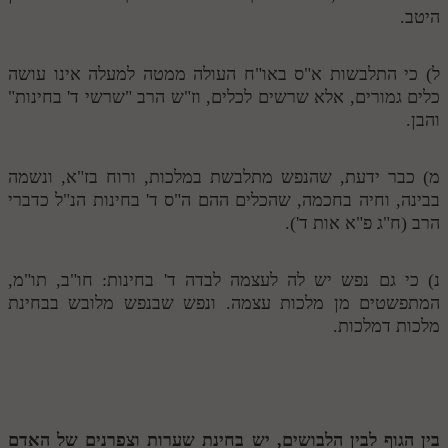
לאתר ספר הרב
היטב.
דף היומי בזוהר הקדוש
ל) כי התלבשות א"ס באו"ח העולה ממטה למעלה אינו עושה
כלים גמורים, אלא שרשים לכלים, וז"ש הרב "שרשי ד' בחינות"
והבן.
מ) כבר ידעת, שהנפש מתלבשת במלכות, ורוח בז"א, ונשמה
בבינה, וחיה בחכמה, שהכלים ההם ה"ס ד' בחינות הנ"ל כדברי
הרב (ח"ג פ"א אות ד').
נ) כי גם נפש יש לה לעצמה לבדה ד' בחינות: חו"ב, תו"מ,
המתפשטים מן מלכות עצמה. ונפש שבנפש מלובש בבחינת
מלכות דמלכות.
בין הגוף לבין הלבושים, יש בחינת שערות וצפרנים של האדם