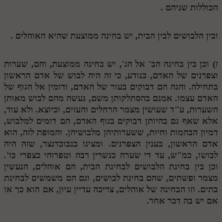
הכוללות שניהם .
ובין הלבושים לבין הבית, יש בחינה ממוצעת שהיא האוהלים .
ז) וכן בין בחינה הב' אל הג', יש בחינה ממוצעת, והם, שערות
וצפרנים של האדם, כנודע, כי זה היה לבוש של אדם הראשון
בתחילה. והנה הם דבוקים בעור של האדם, ודומין אל הגוף של
האדם עצמו. אמנם בהסתלקותן משם, נעשה מהם לבוש מאותן
השערות, ע"ד שעושין מצמר הרחלים והעזים, וכיוצא. ולא עוד,
אלא שאף גם בהיותן דבוקים בגוף האדם, הם דומים למלבוש,
דמיון הבהמות וחיות, ששערותיהן מלבושיהן. והמופת לזה, הוא
אדם הראשון, בענין הצפרנים. ומצינו בנבוכדנצר, שזה היה
לבושו, כמ"ש, עד די שערה כנשרין רבה וטפרוהי כצפרי כו'.
וכן בין בחינת הלבושים לבחינת הבית, הם אוהלים, הנעשין
מצמר ופשתים, שהם בחינת לבושים, וגם הם משמשים לבחינת
בתים. וזו הבחינה של אוהלים, צריכה עדיין עיון, אם הוא כך או
אם יש בה דבר אחר.