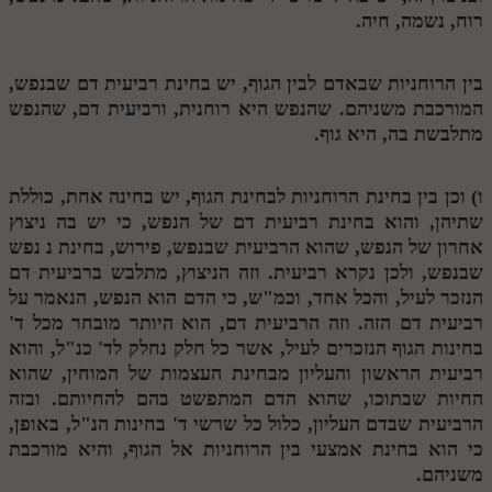
רוח, נשמה, חיה.
מנוע חיפוש בספרים
תלמוד עשר הספירות בעיון
בין הרוחניות שבאדם לבין הגוף, יש בחינת רביעית דם שבנפש,
המורכבת משניהם. שהנפש היא רוחנית, ורביעית דם, שהנפש
תלמוד עשר הספירות חלק א
מתלבשת בה, היא גוף.
תע"ס חלק ב' עיון
ו) וכן בין בחינת הרוחניות לבחינת הגוף, יש בחינה אחת, כוללת
תע"ס חלק ג' עיון
שתיהן, והוא בחינת רביעית דם של הנפש, כי יש בה ניצוץ
תלמוד עשר הספירות חלק ד
אחרון של הנפש, שהוא הרביעית שבנפש, פירוש, בחינת
נ
נפש
שבנפש, ולכן נקרא רביעית. וזה הניצוץ, מתלבש ברביעית דם
תלמוד עשר הספירות חלק ה
הנזכר לעיל, והכל אחד, וכמ"ש, כי הדם הוא הנפש, הנאמר על
רביעית דם הזה. וזה הרביעית דם, הוא היותר מובחר מכל ד'
תלמוד עשר הספירות חלק ו
בחינות הגוף הנזכרים לעיל, אשר כל חלק נחלק לד' כנ"ל, והוא
תלמוד עשר הספירות חלק ז
רביעית הראשון והעליון מבחינת העצמות של המוחין, שהוא
החיות שבתוכו, שהוא הדם המתפשט בהם להחיותם. ובזה
תלמוד עשר הספירות חלק ח
הרביעית שבדם העליון, כלול כל שרשי ד' בחינות הנ"ל, באופן,
כי הוא בחינת אמצעי בין הרוחניות אל הגוף, והיא מורכבת
תלמוד עשר הספירות חלק ט
משניהם.
תלמוד עשר הספירות חלק י