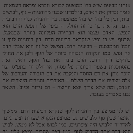
אנחנו מבינים שיש בח' ממוצעת לבורא ונברא ומראה דוגמאות.
אומר נבדוק את האדם, בו למדנו שבנוי מרוחניות – גוף, לבושים
ובית, ובין כל בח' יש בח' ממוצעת. בין רוחניות לגוף זו רביעית
הדם. נקראת כך כי זה החלק הרביעי של הנפש. הדם הוא
הנפש. האדם עצמו הוא הבחירה העליונה ביותר שבנאצל,
שבגוף. יש בו נפש שנקראת רביעית הדם. בין רוחניות לגוף זו
הבח' הממוצעת – רביעית הדם. המשל של זה הוא שבלי הדם
אין נפש, כמו הנקודה הגבוהה ביותר של הגוף ולכן את החולי
בודקים דרך הדם. הדם בונה את בח' הגוף. ראינו זאת
בהסתכלות בשער הכוונות על פסח, או חלק יד' בתע"ס. צד
הזכר נותן את דם החסד והנקבה את דם הגבורה והערבוב של
אלה יוצרים את הדבר השלם – האיברים והגידים היוצרים את
האדם, ומה שלא צריך יוצא החוצה – דם נידות וכיוב'. השאר
נבנו כאברים בעובר.
יש לנו ממוצע בין רוחניות לגוף שנקרא רביעית הדם. ממשיך
ואומר שבין גוף ללבושים גם ממוצע הנקרא שערות וציפרניים.
לאדה"ר הלבוש היה ציפרניים, כמו לבוש אבל לא ממש. לבוש
הוא דבר אחר הדבוק לגוף, כמו בצב שהבית נמצא עליו. זה