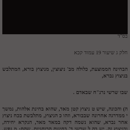
חלק י
חלק יא
חלק יב
חלק יג
בס"ד
חלק יד
חלק ג שיעור 19 עמוד קכא
חלק טו
חלק ט"ז
הבחינה הממוצעת, כלולה מב' ניצוצין, מניצוץ בורא, המתלבש
בניצוץ נברא,
בית שער הכוונות
שידור חי
שבו שרשי נרנ"ח שבאדם .
הזמן סט תע"ס
ה) והכונה, שיש
ט
ניצוץ קטן מאד, שהוא בחינת אלהות, נמשך
י
ממדרגה אחרונה שבבורא, וזהו
כ
הניצוץ, מתלבשת בכח ניצוץ
הזמן סט תלמוד עשר הספירות
אחר נברא, שהוא נשמה דקה במאד מאד, הנקרא יחידה,
ספרים להורדה
ובניצוץ זה, יש בה
ל
שרשי ד' בחינות הרוחניות, שהם:
מ
נפש,