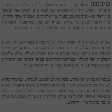
סיכום:
קכא קכב – חזרנו מעט על מה שלמדנו בשיעור
הקודם – שיש בח' ממוצעת בין כל שתי בח'. ראינו את המשל
בין דצח"ם – בחינות ממוצעות בין אלמוגים, אבני השדה והקוף,
כדי להבין שבין כל בורא ונברא יש בח' ממוצעת. והבחינה
הממוצעת הזו נקראת ניצוץ בורא שמתלבש בניצוץ נברא.
אמרנו שניצוץ הוא תמיד או"ח כי מדברים מצד הנברא. ניצוץ
בורא הוא החלק הכי תחתון שבחלק הכי תחתון שבעליון.
למשל, אם מדבר מצד העליון אז לא מלכות דעליון אלא מלכות
דמלכות של העליון שצריכה להתלבש בכתר דכתר של התחתון
שהיא ניצוץ נברא. זה נקרא ניצוץ בורא וניצוץ נברא.
בניצוץ הנברא יש שורש בכל מה שיתפשט לנברא, ובניצוץ בורא
יש את כל מה שהבורא רוצה לתת לתחתון. ניצוץ מאציל וניצוץ
נאצל היא הגדרה טובה יותר כי אי אפשר לדבר על הבורא.
במאציל אפשר לכלול כל עליון ותחתון. נשארים במושגים אלה
כי כך כתב האר"י הקדוש.