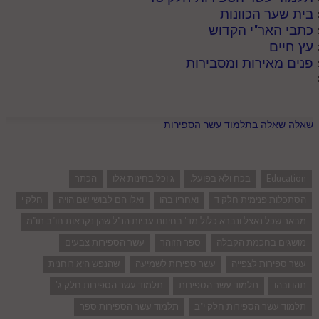
בית שער הכוונות
כתבי האר"י הקדוש
עץ חיים
פנים מאירות ומסבירות
שאלה שאלה בתלמוד עשר הספירות
Education
בכח ולא בפועל.
ג וכל בחינות אלו
הכתר
הסתכלות פנימית חלק ד
ואחריו בהו
ואלו הם לבושי שם הויה
חלק י
מבאר שכל נאצל ונברא כלול מד' בחינות עביות הנ"ל שהן נקראות חו"ב תו"מ
מושגים בחכמת הקבלה
ספר הזוהר
עשר הספירות צבעים
עשר ספירות לצפייה
עשר ספירות לשמיעה
שהנפש היא רוחנית
תהו ובהו
תלמוד עשר הספירות
תלמוד עשר הספירות חלק ג'
תלמוד עשר הספירות חלק י"ב
תלמוד עשר הספירות ספר