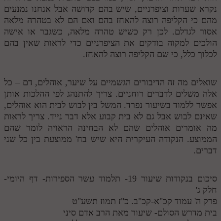
נקרא שערות וציפרניים, שיש בהם קדושה אבל אנחנו נמנעים
מהם כי הקליפה רוצה להאחז בהם ואם הם לא בטהרה מלאה
אסור לגדלם. לכן רק כשיש טהרה מלאה, כשגבר או אישה
הולכים למקוה בודקים את הציפרניים כדי לראות שאין בהם
לכלוך כלל, כי שם הקליפה רוצה להאחז.
שואלים מה זה הדיבורים הגשמיים על שיער, אוהלים, דם – כל
אלה משלים לדברים רוחניים. צריך להתנהג לפי ההלכות אותן
אפשר ללמוד בשיעור נפרד. המשל בין לבוש לבית הוא אוהלים,
שאינם לבוש אבל גם לא בית קבוע אלא דבר נייד. צריך לראות
מה אומרים אוהלים שהם לא הבחינה הראויה לומר שהם
הממוצע. הנקודה העיקרית היא שיש בח' ממוצעת בין כל שני
דברים.
סיכום בנקודות שיעור 19- תלמוד עשר הספירות- דף היומי-
חלק ג'
פרק ה' עמוד קכ"א-קכ"ב. כ"ז תמוז תשע"ט
בית מדרש הסולם- שיעור מאת הרב אדם סיני