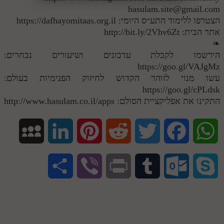
hasulam.site@gmail.com
הצטרפו ללימוד התע״ס היומי: https://dafhayomitaas.org.il
אתר הבית: http://bit.ly/2Vhv6Zt
❧
הירשמו לקבלת עדכונים ושיעורים נבחרים:
https://goo.gl/VAJgMz
עשו מנוי לזוהר הקדוש לחיזוק הפנימיות בעולם:
https://goo.gl/cPLdsk
התקינו את אפליקציית הסולם: http://www.hasulam.co.il/apps
M
L
P
R
T
F
W
y
i
i
e
w
a
h
S
V
P
T
O
S
S
n
n
d
i
c
a
h
i
r
u
u
k
p
k
t
d
t
e
t
a
b
i
m
t
y