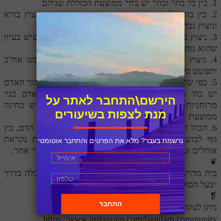
1. בין כל בחי' ובחי' יש בחי' ממוצעת הכוללת שניהם
2. בין בורא לנברא יש בחינה ממוצעת המורכבת מניצוץ בורא
וניצוץ נברא
3. ניצוץ בורא הוא החלק הקטן (הכוונה בלתי מושג) שיש בעיון
שהוא נותן לתחתון
4. ניצוץ נברא הוא החלק העליון, דהיינו הכלל, שממנו אח"כ
יתפשט כל התחתון
5. כפי שלמדנו באופן כללי על בח' ממוצעת, כך גם בתוך האדם
יש בח' ממוצעת בין החלקים המרכיבים אותו. האדם בנוי
הירשם\התחבר לאתר על
מרוחניות גוף לבושים ובית ובין כל שניים כאלה יש בחינה
מנת לצפות בשיעורים
ממוצעת
6. הבח' המממוצעת בין רוחניות לגוף נקראת רביעית הדם, בין
גוף לבושים נק' שערות וציפורנים ובין לבושים ובית נקראת
נרשמת בעבר? מלא את הפרטים והתחבר אוטומטי
אוהלים ועל בח' אוהלים יש עוד לדבר אם זה כך או דבר אחר.
❦
בית מדרש הסולם ללימוד פנימיות התורה וחכמת הקבלה בדרך
״בעל הסולם״ והרב״ש בראשות הרב אדם סיני.
❡
ניתן לעקוב אחרי העדכונים וליצור קשר
https://www.instagram.com/hasulam.community