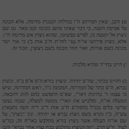
תלמוד עשר הספירות חלק יא
תלמוד עשר הספירות חלק יב
ט) והבן, שאין הפירוש ח"ו בגדלות וקטנות מדומה, אלא הכונה
על אפיסת השגה, כי דבר שאינו מושג מכונה קטן מאד. גם שם
תלמוד עשר הספירות חלק יג
ניצוץ אל תטעה בו, לפרש כפשוטו, שהוא ניצוץ אש מדומה ח"ו,
אלא, ניצוץ פירושו או"ח (עי' לוה"ת ח"ב אות ב') כי אור ישר
תלמוד עשר הספירות חלק יד
מכונה בשם אורות, ואור חוזר מכונה בשם ניצוצין, וזכור זה.
תלמוד עשר הספירות חלק טו
תלמוד עשר הספירות חלק טז
י) היינו בחי"ד שהיא מלכות.
בית שער הכוונות
כ) דהיינו בכתר, שה"ס יחידה. וניצוץ בורא ה"ס א"ס ב"ה. וניצוץ
אודות האתר
נברא, ה"ס כתר של המדרגה, המכונה ג"ר, ראש המדרגה, שיש
בו עצמו ד' בחינות דאו"י, שא"ס התפשט בהם לזווג דהכאה,
אודות האתר
המעלה או"ח, ומלביש את האו"י ממטה למעלה, שבזה נעשו
שרשי כלים (כנ"ל בהסת"פ ח"ב אות ר"ב ד"ה והנה נתבאר)
בעל הסולם
עש"ה, כ"ז נקרא בשם ניצוץ נברא או יחידה. ונק' "ניצוץ", על
אתר הבית
שם או"ח העולה אשר ניצוץ בורא מתלבש באו"ח זה, כמ"ש
לעיל. וז"ש הרב, "וזה הניצוץ מתלבש בכח נצוץ אחר נברא" והבן