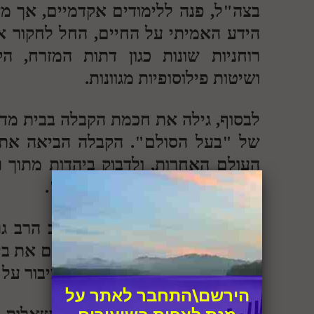
בצה"ל, פנה ללימודים אקדמיים, אך מ
הידע האמיתי על החיים, החל לחקור א
רוחניות שונות כגון דתות המזרח, ה
ושיטות פילוסופיות מגוונות.
לבסוף, גילה את חכמת הקבלה בבית מדרש
של "בעל הסולם". הקבלה הביאה את 
העולם האחרות, ולדבוק ביהדות מתוך 
הקבלה בדרכו של בעל ה"סולם".
החל משנת 2002 התקבץ סבי
לשמע דבריו, ויחד החליטו להקים את ב
מקום של חיבור ואהבה לכלל הציבור על
הירשם\התחבר לאתר על