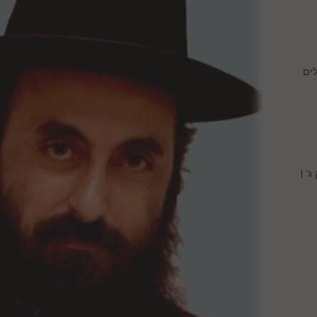
ים
' |