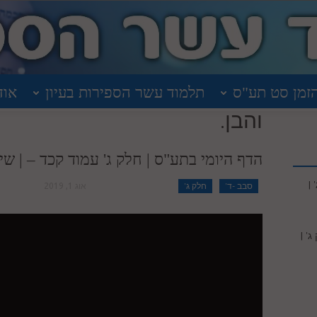
זמן סט תע"ס
תלמוד עשר הספירות בעיון
אוד
והבן.
הדף היומי בתע"ס | חלק ג' עמוד קכד – | שיעו
|
סבב -ד'
חלק ג'
אוג 1, 2019
' |