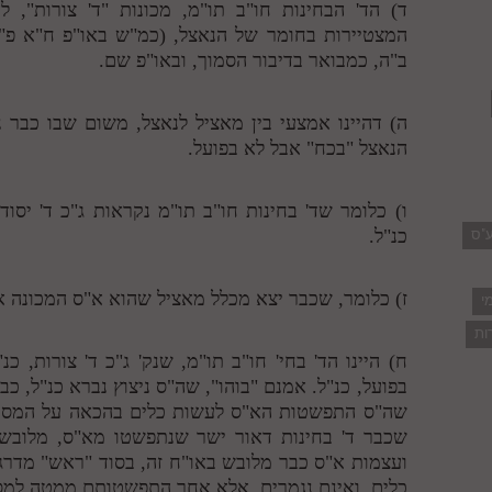
ד) הד' הבחינות חו"ב תו"מ, מכונות "ד' צורות", ל
המצטיירות בחומר של הנאצל, (כמ"ש באו"פ ח"א פ"א
ב"ה, כמבואר בדיבור הסמוך, ובאו"פ שם.
ה) דהיינו אמצעי בין מאציל לנאצל, משום שבו כבר 
הנאצל "בכח" אבל לא בפועל.
ו) כלומר שד' בחינות חו"ב תו"מ נקראות ג"כ ד' יסוד
ע"ס
כנ"ל.
ז) כלומר, שכבר יצא מכלל מאציל שהוא א"ס המכונה אפ
י
ות
ח) היינו הד' בחי' חו"ב תו"מ, שנק' ג"כ ד' צורות, כ
בפועל, כנ"ל. אמנם "בוהו", שה"ס ניצוץ נברא כנ"ל, כ
שה"ס התפשטות הא"ס לעשות כלים בהכאה על המסך, (
שכבר ד' בחינות דאור ישר שנתפשטו מא"ס, מלובש
ועצמות א"ס כבר מלובש באו"ח זה, בסוד "ראש" מדרג
כלים, ואינם נגמרים, אלא אחר התפשטותם ממטה למסך