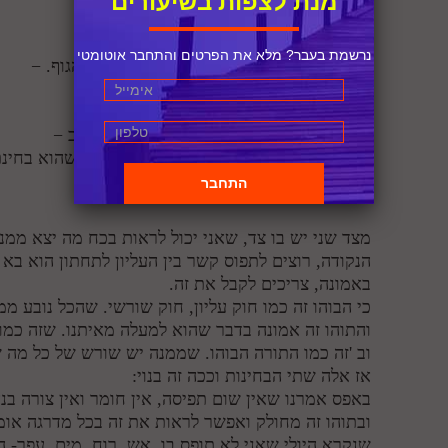
מנת לצפות בשיעורים
− הוא כמו המאציל העליון
− הכתר הוא נאצל ביחס לאפס
נרשמת בעבר? מלא את הפרטים והתחבר אוטומטי
ומאציל ביחס לנאצל שהוא ד 'בחינות- כמו הגוף. −
זה כמו ראש וזה כמו גוף −
יש משהו מעל הראש −
לכן זה כמו משפך שיש לו חלק צר וחלק רחב −
יש בו את שני הצדדים, גם של העליון שלו שהוא בח
בכח ,ואני לא מבין אותו . −
מצד שני יש בו צד, שאני יכול לראות בכח מה יצא ממנ
הנקודה, רוצים לתפוס קשר בין העליון לתחתון הוא בא 
באמונה, צריכים לקבל את זה.
כי הבוהו זה כמו חוק עליון, חוק שורשי. שהכל נובע ממנ
והתוהו זה אמונה בדבר שהוא למעלה מאיתנו. שזה כמו 
וב 'זה כמו התורה הבוהו. שממנה יש שורש של כל מה 
אז אלה שתי הבחינות וככה זה בנוי:
באפס אמרנו שאין שום תפיסה, אין חומר ואין צורה בנ
ובתוהו זה מחולק ואפשר לראות את זה בכל מדרגה או
שנקרא היולי שאני לא תופס בו .אש, רוח, מים, עפר- 