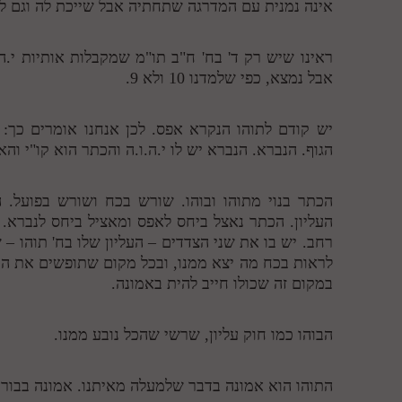
אינה נמנית עם המדרגה שתחתיה אבל שייכת לה וגם ל
ראינו שיש רק ד' בח' ח"ב תו"מ שמקבלות אותיות י.ה
אבל נמצא, כפי שלמדנו 10 ולא 9.
יש קודם לתוהו הנקרא אפס. לכן אנחנו אומרים כך:
הגוף. הנברא. הנברא יש לו י.ה.ו.ה והכתר הוא קו"י וה
הכתר בנוי מתוהו ובוהו. שורש בכח ושורש בפועל. 
העליון. הכתר נאצל ביחס לאפס ומאציל ביחס לנברא.
רחב. יש בו את שני הצדדים – העליון שלו בח' תוהו – 
לראות בכח מה יצא ממנו, ובכל מקום שתופשים את הנק
במקום זה שכולו חייב להית באמונה.
הבוהו כמו חוק עליון, שרשי שהכל נובע ממנו.
התוהו הוא אמונה בדבר שלמעלה מאיתנו. אמונה בבורא.