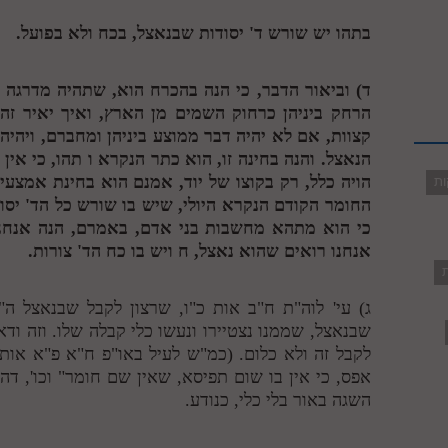
בתהו יש שורש ד' יסודות שבנאצל, בכח ולא בפועל.
ד) וביאור הדבר, כי הנה בהכרח הוא, שתהיה מדרגה 
הרחק ביניהן כרחוק השמים מן הארץ, ואיך יאיר זה 
קצוות, אם לא יהיה דבר ממוצע ביניהן ומחברם, ויהיה
הנאצל. והנה בחינה זו, הוא כתר הנקרא
ו
תהו, כי אין 
הויה כלל, רק בקוצו של יוד, אמנם הוא בחינת אמצעי 
ות
החומר הקודם הנקרא היולי, שיש בו שורש כל הד' יסוד
כי הוא מתהא מחשבות בני אדם, באמרם, הנה אנחנו 
אנחנו רואים שהוא נאצל,
ח
ויש בו כח הד' צורות.
ת
ג) עי' לוה"ת ח"ב אות כ"ו, שרצון לקבל שבנאצל ה
שבנאצל, שממנו נצטיירו ונעשו כלי קבלה שלו. וזה וד
לקבל זה ולא כלום. (כמ"ש לעיל באו"פ ח"א פ"א אות 
אפס, כי אין בו שום תפיסא, שאין שם חומר" וכו', דהיי
השגה באור בלי כלי, כנודע.