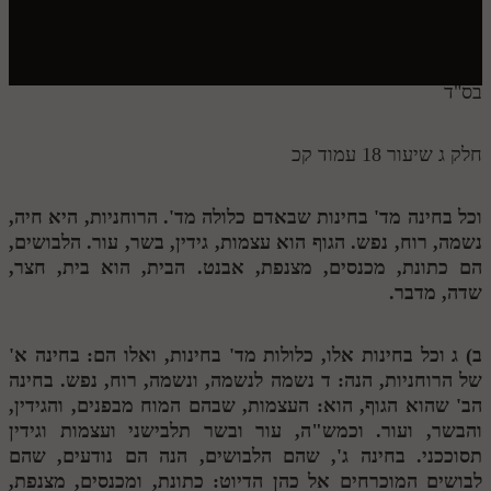
חלק י
חלק יא
חלק יב
בס"ד
חלק יג
חלק ג שיעור 18 עמוד קכ
חלק יד
חלק טו
וכל בחינה מד' בחינות שבאדם כלולה מד'. הרוחניות, היא חיה,
נשמה, רוח, נפש. הגוף הוא עצמות, גידין, בשר, עור. הלבושים,
חלק ט"ז
הם כתונת, מכנסים, מצנפת, אבנט. הבית, הוא בית, חצר,
בית שער הכוונות
שדה, מדבר.
שידור חי
ב)
ג
וכל בחינות אלו, כלולות מד' בחינות, ואלו הם: בחינה א'
של הרוחניות, הנה:
ד
נשמה לנשמה, ונשמה, רוח, נפש. בחינה
הזמן סט תע"ס
הב' שהוא הגוף, הוא: העצמות, שבהם המוח מבפנים, והגידין,
והבשר, ועור. וכמש"ה, עור ובשר תלבישני ועצמות וגידין
הזמן סט תלמוד עשר הספירות
תסוככני. בחינה ג', שהם הלבושים, הנה הם נודעים, שהם
ספרים להורדה
לבושים המוכרחים אל כהן הדיוט: כתונת, ומכנסים, מצנפת,