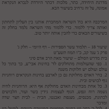
מדרגת היחידה, כתר, מלכות דכתר היורדת לנברא הנקראת
אמונה, על זה נרחיב בשיעור הבא.
המרכבה היא בח' השראה המחברת אותנו בין העליון לתחתון
ואותה צריך ללמוד. כדי ללמוד מהי השראה נלמד בחלק זה
בשיעורים הבאים כדי להבין אותה יותר טוב.
שיעור 18 – תלמוד עשר הספירות – דף היומי – חלק ג'
פרק ג' עמ' קכ, כ"ו תמוז תשע"ט
בית מדרש הסולם – שיעור מאת הרב אדם סיני
1. כפי שהעולמות מתחלקים לד' בחינות אבי"ע, כך בתוך כל
עולם ועולם יש חלוקות משנה
2. בחי' האדם מחלוקת גם כן לארבע בחינות הנקראים רוחניות
גוף לבושים ובית.
3. כל אחת מבחינות האדם מחולקת אף היא: הרוחניות לחיה
נשמה רוח ונפש, הגוף לעצמות גידין בשר ועור, הלבושים
לכתונת, מכנסים, מצנפת ואבנטו, הבית – לבית חצר שדה
ומדבר
4. לכל ב' בחי' יש בחינה ממוצעת המגשרת ביניהם, למשל בין