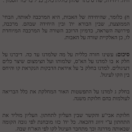
חיה. ויחידה, שה"ס כתר שלהן כוללת כולן, כנ"ל בדיבור הסמוך.
ח) כלומר, שהיחידה של האבות, היא המרכבה לאותה, הבחי'
הממוצעת, שבין הבורא ית' ובין היחידה שבהם. מרכבה,
פירושה השראה, כדמיון הרוכב השורה על המרכבה המיוחדת
לו, כן האלקיית שורה על האבות.
סיכום:
עשינו חזרה כללית על מה שלמדנו עד כה. דיברנו על
חלק א בו למדנו על הא"ס, שלמותו ועל הצימצום שיצר כלים
דעיגולים. למדנו בחלק ב' על אידאת הדבקות הנקראת קו והיחס
בין הקו לעיגול.
בחלק ג למדנו על התפשטות האור המחלקת את כלל הבריאה
לעולמות בהם חלוקת משנה.
חלוקת אבי"ע והקשר שבין העליון לתחתון. העליון מוליד את
התחתון ע"י זיווג דהכאה. כל יח' כזו מובחנת לפי גובה הקומה
שבאותה מדרגה וכך מתחבר העיגול לקו לפי האו"ח שבה.