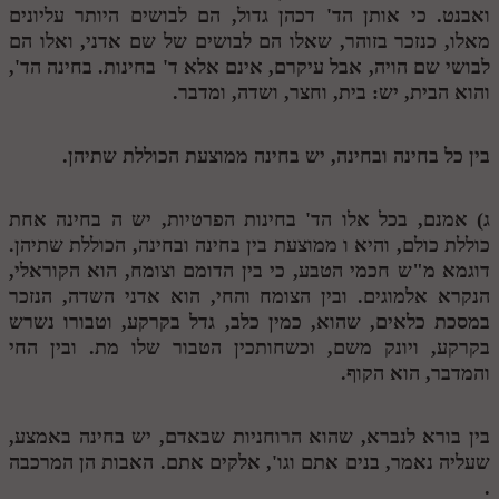
ואבנט. כי אותן הד' דכהן גדול, הם לבושים היותר עליונים
מנוע חיפוש בספרים
מאלו, כנזכר בזוהר, שאלו הם לבושים של שם אדני, ואלו הם
לבושי שם הויה, אבל עיקרם, אינם אלא ד' בחינות. בחינה הד',
תלמוד עשר הספירות בעיון
והוא הבית, יש: בית, וחצר, ושדה, ומדבר.
תלמוד עשר הספירות חלק א
בין כל בחינה ובחינה, יש בחינה ממוצעת הכוללת שתיהן.
תע"ס חלק ב' עיון
תע"ס חלק ג' עיון
ג) אמנם, בכל אלו הד' בחינות הפרטיות, יש
ה
בחינה אחת
כוללת כולם, והיא
ו
ממוצעת בין בחינה ובחינה, הכוללת שתיהן.
תלמוד עשר הספירות חלק ד
דוגמא מ"ש חכמי הטבע, כי בין הדומם וצומח, הוא הקוראלי,
תלמוד עשר הספירות חלק ה
הנקרא אלמוגים. ובין הצומח והחי, הוא אדני השדה, הנזכר
במסכת כלאים, שהוא, כמין כלב, גדל בקרקע, וטבורו נשרש
תלמוד עשר הספירות חלק ו
בקרקע, ויונק משם, וכשחותכין הטבור שלו מת. ובין החי
והמדבר, הוא הקוף.
תלמוד עשר הספירות חלק ז
תלמוד עשר הספירות חלק ח
בין בורא לנברא, שהוא הרוחניות שבאדם, יש בחינה באמצע,
תלמוד עשר הספירות חלק ט
שעליה נאמר, בנים אתם וגו', אלקים אתם. האבות הן המרכבה
.
תלמוד עשר הספירות חלק י