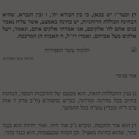
תלמוד עשר הספירות חלק יא
ד) וכעד"ז יש בכאן, כי בין הבורא ית',
ז
ובין הנברא, שהיא
הבחינה הכוללת הרוחניות, יש בחינה באמצע, אשר עליה נאמר
תלמוד עשר הספירות חלק יב
בנים אתם לה' אלקיכם, אני אמרתי אלקים אתם, ונאמר, ויעל
תלמוד עשר הספירות חלק יג
אלקים מעל אברהם, ואמרו רז"ל,
ח
האבות הן המרכבה.
תלמוד עשר הספירות חלק יד
תלמוד עשר הספירות חלק טו
תלמוד עשר הספירות
תלמוד עשר הספירות חלק טז
אור פנימי
בית שער הכוונות
אודות האתר
ג) ענין התכללות הזאת, הוא מטעם של הזדככות המסך, הנוהגת
בחיוב בכל מדרגה ומדרגה, כמ"ש בהסת"פ (ח"ב פרק ז' אות
אודות האתר
ע"ב ד"ה ובכדי) עש"ה בכל ההמשך.
בעל הסולם
ד) הוא אור החכמה, ונקרא ג"כ אור חיה. ואור יחידה הוא כנגד
אתר הבית
כתר, שהוא בחינת מאציל. וכן המוח שבעצמות, הוא כנגד כתר.