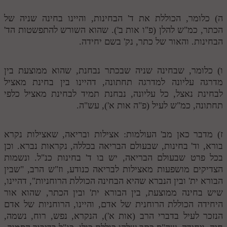
לאתר ספר הרב
ה) כלומר, הכוללת את ד' הבחינות, והיינו בחינה שניה של
דף היומי בזוהר הקדוש
הכתר, כמ"ש להלן (פ"ו אות ב'). שהוא השורש להתפשטות הד'
הבחינות. והאור של כתר, נק' בשם יחידה.
ו) כלומר, שבחינה שניה שבכתר נבחנת, שהוא ממוצעת בין
מדרגה עליונה למדרגה תחתונה, דהיינו בין בחינת מאציל
לבחינת נאצל, כל עליונה, נבחנת תמיד לבחינת מאציל כלפי
תחתונה, כמ"ש לעיל (פ"ה אות א'), עש"ה.
ז) מדבר כאן מב' העולמות: אצילות ובריאה, שאצילות נקרא
בורא, וד' בחינות, שבעולם הבריאה בכללה, נקראות נברא. וכן
בכל פרט שבעולם הבריאה, יש בו ד' בחינות כנ"ל. ונשמות
הצדיקים מושפעות מאצילות לבריאה כנודע, וז"ש הרב, "שבין
הבורא ית' ובין הנברא שהיא הבחינה הכוללת הרוחניות", דהיינו,
שיש בחינה ממוצעת, בין הבורא ית' ובין הכתר, שהוא אור
היחידה הכוללת הרוחנית של אדם, והיינו, הרוחניות של אדם
הנזכר לעיל בדברי הרב (אות א'), הנקרא, נפש, רוח, נשמה,