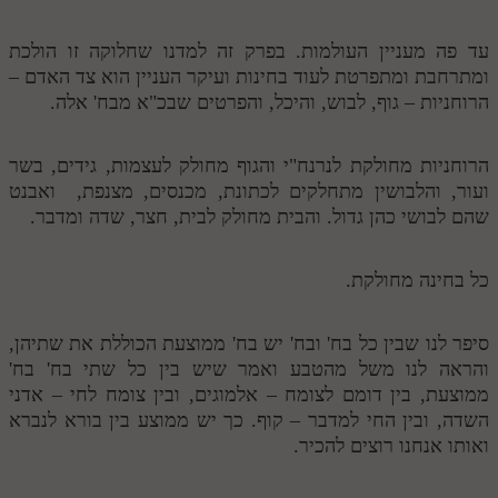
עד פה מעניין העולמות. בפרק זה למדנו שחלוקה זו הולכת
ומתרחבת ומתפרטת לעוד בחינות ועיקר העניין הוא צד האדם –
הרוחניות – גוף, לבוש, והיכל, והפרטים שבכ"א מבח' אלה.
הרוחניות מחולקת לנרנח"י והגוף מחולק לעצמות, גידים, בשר
ועור, והלבושין מתחלקים לכתונת, מכנסים, מצנפת, ואבנט
שהם לבושי כהן גדול. והבית מחולק לבית, חצר, שדה ומדבר.
כל בחינה מחולקת.
סיפר לנו שבין כל בח' ובח' יש בח' ממוצעת הכוללת את שתיהן,
והראה לנו משל מהטבע ואמר שיש בין כל שתי בח' בח'
ממוצעת, בין דומם לצומח – אלמוגים, ובין צומח לחי – אדני
השדה, ובין החי למדבר – קוף. כך יש ממוצע בין בורא לנברא
ואותו אנחנו רוצים להכיר.