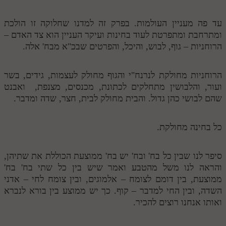
עד פה מעניין העולמות. בפרק זה למדנו שחלוקה זו הולכת
ומתרחבת ומתפרטת לעוד בחינות ועיקר העניין הוא צד האדם –
הרוחניות – גוף, לבוש, והיכל, והפרטים שבכ"א מבח' אלה.
הרוחניות מחולקת לנרנח"י והגוף מחולק לעצמות, גידים, בשר
ועור, והלבושין מתחלקים לכתונת, מכנסים, מצנפת, ואבנט
שהם לבושי כהן גדול. והבית מחולק לבית, חצר, שדה ומדבר.
כל בחינה מחולקת.
סיפר לנו שבין כל בח' ובח' יש בח' ממוצעת הכוללת את שתיהן,
והראה לנו משל מהטבע ואמר שיש בין כל שתי בח' בח'
ממוצעת, בין דומם לצומח – אלמוגים, ובין צומח לחי – אדני
השדה, ובין החי למדבר – קוף. כך יש ממוצע בין בורא לנברא
ואותו אנחנו רוצים להכיר.