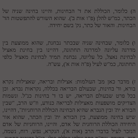
לאתר ספר הרב
ה) כלומר, הכוללת את ד' הבחינות, והיינו בחינה שניה של
דף היומי בזוהר הקדוש
הכתר, כמ"ש להלן (פ"ו אות ב'). שהוא השורש להתפשטות הד'
הבחינות. והאור של כתר, נק' בשם יחידה.
ו) כלומר, שבחינה שניה שבכתר נבחנת, שהוא ממוצעת בין
מדרגה עליונה למדרגה תחתונה, דהיינו בין בחינת מאציל
לבחינת נאצל, כל עליונה, נבחנת תמיד לבחינת מאציל כלפי
תחתונה, כמ"ש לעיל (פ"ה אות א'), עש"ה.
ז) מדבר כאן מב' העולמות: אצילות ובריאה, שאצילות נקרא
בורא, וד' בחינות, שבעולם הבריאה בכללה, נקראות נברא. וכן
בכל פרט שבעולם הבריאה, יש בו ד' בחינות כנ"ל. ונשמות
הצדיקים מושפעות מאצילות לבריאה כנודע, וז"ש הרב, "שבין
הבורא ית' ובין הנברא שהיא הבחינה הכוללת הרוחניות", דהיינו,
שיש בחינה ממוצעת, בין הבורא ית' ובין הכתר, שהוא אור
היחידה הכוללת הרוחנית של אדם, והיינו, הרוחניות של אדם
הנזכר לעיל בדברי הרב (אות א'), הנקרא, נפש, רוח, נשמה,