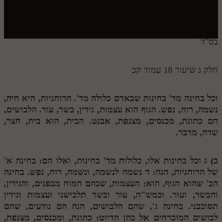
חלק י
חלק יא
חלק יב
בס"ד
חלק יג
חלק ג שיעור 18 עמוד קכ
חלק יד
חלק טו
וכל בחינה מד' בחינות שבאדם כלולה מד'. הרוחניות, היא חיה,
נשמה, רוח, נפש. הגוף הוא עצמות, גידין, בשר, עור. הלבושים,
חלק ט"ז
הם כתונת, מכנסים, מצנפת, אבנט. הבית, הוא בית, חצר,
בית שער הכוונות
שדה, מדבר.
שידור חי
ב)
ג
וכל בחינות אלו, כלולות מד' בחינות, ואלו הם: בחינה א'
של הרוחניות, הנה:
ד
נשמה לנשמה, ונשמה, רוח, נפש. בחינה
הזמן סט תע"ס
הב' שהוא הגוף, הוא: העצמות, שבהם המוח מבפנים, והגידין,
והבשר, ועור. וכמש"ה, עור ובשר תלבישני ועצמות וגידין
הזמן סט תלמוד עשר הספירות
תסוככני. בחינה ג', שהם הלבושים, הנה הם נודעים, שהם
ספרים להורדה
לבושים המוכרחים אל כהן הדיוט: כתונת, ומכנסים, מצנפת,