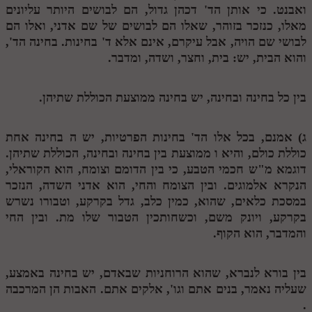
ואבנט. כי אותן הד' דכהן גדול, הם לבושים היותר עליונים
מנוע חיפוש בספרים
מאלו, כנזכר בזוהר, שאלו הם לבושים של שם אדני, ואלו הם
לבושי שם הויה, אבל עיקרם, אינם אלא ד' בחינות. בחינה הד',
תלמוד עשר הספירות בעיון
והוא הבית, יש: בית, וחצר, ושדה, ומדבר.
תלמוד עשר הספירות חלק א
בין כל בחינה ובחינה, יש בחינה ממוצעת הכוללת שתיהן.
תע"ס חלק ב' עיון
תע"ס חלק ג' עיון
ג) אמנם, בכל אלו הד' בחינות הפרטיות, יש
ה
בחינה אחת
כוללת כולם, והיא
ו
ממוצעת בין בחינה ובחינה, הכוללת שתיהן.
תלמוד עשר הספירות חלק ד
דוגמא מ"ש חכמי הטבע, כי בין הדומם וצומח, הוא הקוראלי,
תלמוד עשר הספירות חלק ה
הנקרא אלמוגים. ובין הצומח והחי, הוא אדני השדה, הנזכר
במסכת כלאים, שהוא, כמין כלב, גדל בקרקע, וטבורו נשרש
תלמוד עשר הספירות חלק ו
בקרקע, ויונק משם, וכשחותכין הטבור שלו מת. ובין החי
והמדבר, הוא הקוף.
תלמוד עשר הספירות חלק ז
תלמוד עשר הספירות חלק ח
בין בורא לנברא, שהוא הרוחניות שבאדם, יש בחינה באמצע,
תלמוד עשר הספירות חלק ט
שעליה נאמר, בנים אתם וגו', אלקים אתם. האבות הן המרכבה
.
תלמוד עשר הספירות חלק י