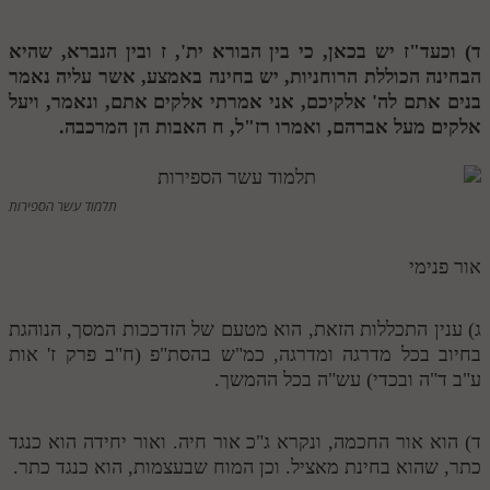
תלמוד עשר הספירות חלק יא
ד) וכעד"ז יש בכאן, כי בין הבורא ית',
ז
ובין הנברא, שהיא
הבחינה הכוללת הרוחניות, יש בחינה באמצע, אשר עליה נאמר
תלמוד עשר הספירות חלק יב
בנים אתם לה' אלקיכם, אני אמרתי אלקים אתם, ונאמר, ויעל
תלמוד עשר הספירות חלק יג
אלקים מעל אברהם, ואמרו רז"ל,
ח
האבות הן המרכבה.
תלמוד עשר הספירות חלק יד
תלמוד עשר הספירות חלק טו
תלמוד עשר הספירות
תלמוד עשר הספירות חלק טז
אור פנימי
בית שער הכוונות
אודות האתר
ג) ענין התכללות הזאת, הוא מטעם של הזדככות המסך, הנוהגת
בחיוב בכל מדרגה ומדרגה, כמ"ש בהסת"פ (ח"ב פרק ז' אות
אודות האתר
ע"ב ד"ה ובכדי) עש"ה בכל ההמשך.
בעל הסולם
ד) הוא אור החכמה, ונקרא ג"כ אור חיה. ואור יחידה הוא כנגד
אתר הבית
כתר, שהוא בחינת מאציל. וכן המוח שבעצמות, הוא כנגד כתר.