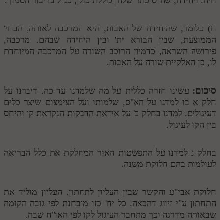
חיה. ויחידה, שה"ס כתר שלהן כוללת כולן, כנ"ל בדיבור הסמוך.
ח) כלומר, שהיחידה של האבות, היא המרכבה לאותה, הבחי'
הממוצעת, שבין הבורא ית' ובין היחידה שבהם. מרכבה,
פירושה השראה, כדמיון הרוכב השורה על המרכבה המיוחדת
לו, כן האלקיית שורה על האבות.
סיכום:
עשינו חזרה כללית על מה שלמדנו עד כה. דיברנו על
חלק א בו למדנו על הא"ס, שלמותו ועל הצימצום שיצר כלים
דעיגולים. למדנו בחלק ב' על אידאת הדבקות הנקראת קו והיחס
בין הקו לעיגול.
בחלק ג למדנו על התפשטות האור המחלקת את כלל הבריאה
לעולמות בהם חלוקת משנה.
חלוקת אבי"ע והקשר שבין העליון לתחתון. העליון מוליד את
התחתון ע"י זיווג דהכאה. כל יח' כזו מובחנת לפי גובה הקומה
שבאותה מדרגה וכך מתחבר העיגול לקו לפי האו"ח שבה.