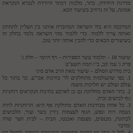
מדרגת היחידה, כתר, מלכות דכתר היורדת לנברא הנקראת
אמונה, על זה נרחיב בשיעור הבא.
המרכבה היא בח' השראה המחברת אותנו בין העליון לתחתון
ואותה צריך ללמוד. כדי ללמוד מהי השראה נלמד בחלק זה
בשיעורים הבאים כדי להבין אותה יותר טוב.
שיעור 18 – תלמוד עשר הספירות – דף היומי – חלק ג'
פרק ג' עמ' קכ, כ"ו תמוז תשע"ט
בית מדרש הסולם – שיעור מאת הרב אדם סיני
1. כפי שהעולמות מתחלקים לד' בחינות אבי"ע, כך בתוך כל
עולם ועולם יש חלוקות משנה
2. בחי' האדם מחלוקת גם כן לארבע בחינות הנקראים רוחניות
גוף לבושים ובית.
3. כל אחת מבחינות האדם מחולקת אף היא: הרוחניות לחיה
נשמה רוח ונפש, הגוף לעצמות גידין בשר ועור, הלבושים
לכתונת, מכנסים, מצנפת ואבנטו, הבית – לבית חצר שדה
ומדבר
4. לכל ב' בחי' יש בחינה ממוצעת המגשרת ביניהם, למשל בין