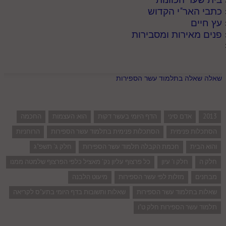
כתבי האר"י הקדוש
עץ חיים
פנים מאירות ומסבירות
שאלה שאלה בתלמוד עשר הספירות
2013
אדם סיני
הדף היומי בעשר דקות
הוא: העצמות
החכמה
הסתכלות פנימית
הסתכלות פנימית בתלמוד עשר הספירות
הרוחניות
והוא הבית
חכמת הקבלה תלמוד עשר הספירות
חלק ג' תשפ"ג
חלק ה
חלק ו' עיון
כל פרצוף עליון נק' מאציל כלפי הפרצוף שלמטה ממנו
מבחנים
מזלות לפי עשר הספירות
מיעוט הלבנה
שאלות בתלמוד עשר הספירות
שאלות ותשובות בדף היומי בתע"ס לקריאה
תלמוד עשר הספירות חלק ט"ו