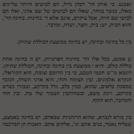
ואבנט. כי אותן הד' דכהן גדול, הם לבושים היותר עליונים
מנוע חיפוש בספרים
מאלו, כנזכר בזוהר, שאלו הם לבושים של שם אדני, ואלו הם
לבושי שם הויה, אבל עיקרם, אינם אלא ד' בחינות. בחינה הד',
תלמוד עשר הספירות בעיון
והוא הבית, יש: בית, וחצר, ושדה, ומדבר.
תלמוד עשר הספירות חלק א
בין כל בחינה ובחינה, יש בחינה ממוצעת הכוללת שתיהן.
תע"ס חלק ב' עיון
תע"ס חלק ג' עיון
ג) אמנם, בכל אלו הד' בחינות הפרטיות, יש
ה
בחינה אחת
כוללת כולם, והיא
ו
ממוצעת בין בחינה ובחינה, הכוללת שתיהן.
תלמוד עשר הספירות חלק ד
דוגמא מ"ש חכמי הטבע, כי בין הדומם וצומח, הוא הקוראלי,
תלמוד עשר הספירות חלק ה
הנקרא אלמוגים. ובין הצומח והחי, הוא אדני השדה, הנזכר
במסכת כלאים, שהוא, כמין כלב, גדל בקרקע, וטבורו נשרש
תלמוד עשר הספירות חלק ו
בקרקע, ויונק משם, וכשחותכין הטבור שלו מת. ובין החי
והמדבר, הוא הקוף.
תלמוד עשר הספירות חלק ז
תלמוד עשר הספירות חלק ח
בין בורא לנברא, שהוא הרוחניות שבאדם, יש בחינה באמצע,
תלמוד עשר הספירות חלק ט
שעליה נאמר, בנים אתם וגו', אלקים אתם. האבות הן המרכבה
.
תלמוד עשר הספירות חלק י