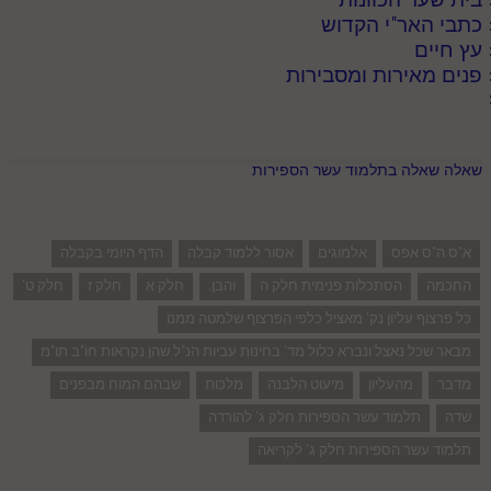
כתבי האר"י הקדוש
עץ חיים
פנים מאירות ומסבירות
שאלה שאלה בתלמוד עשר הספירות
א"ס ה"ס אפס
אלמוגים
אסור ללמוד קבלה
הדף היומי בקבלה
החכמה
הסתכלות פנימית חלק ה
והבן.
חלק א
חלק ז
חלק ט'
כל פרצוף עליון נק' מאציל כלפי הפרצוף שלמטה ממנו
מבאר שכל נאצל ונברא כלול מד' בחינות עביות הנ"ל שהן נקראות חו"ב תו"מ
מדבר
מהעליון
מיעוט הלבנה
מלכות
שבהם המוח מבפנים
שדה
תלמוד עשר הספירות חלק ג' להורדה
תלמוד עשר הספירות חלק ג' לקריאה