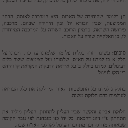
חיה. ויחידה, שה"ס כתר שלהן כוללת כולן, כנ"ל בדיבור הסמוך.
ח) כלומר, שהיחידה של האבות, היא המרכבה לאותה, הבחי'
הממוצעת, שבין הבורא ית' ובין היחידה שבהם. מרכבה,
פירושה השראה, כדמיון הרוכב השורה על המרכבה המיוחדת
לו, כן האלקיית שורה על האבות.
סיכום:
עשינו חזרה כללית על מה שלמדנו עד כה. דיברנו על
חלק א בו למדנו על הא"ס, שלמותו ועל הצימצום שיצר כלים
דעיגולים. למדנו בחלק ב' על אידאת הדבקות הנקראת קו והיחס
בין הקו לעיגול.
בחלק ג למדנו על התפשטות האור המחלקת את כלל הבריאה
לעולמות בהם חלוקת משנה.
חלוקת אבי"ע והקשר שבין העליון לתחתון. העליון מוליד את
התחתון ע"י זיווג דהכאה. כל יח' כזו מובחנת לפי גובה הקומה
שבאותה מדרגה וכך מתחבר העיגול לקו לפי האו"ח שבה.