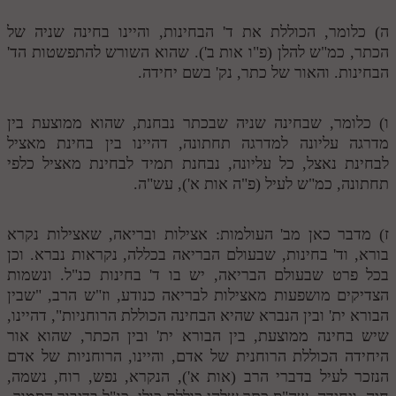
לאתר ספר הרב
ה) כלומר, הכוללת את ד' הבחינות, והיינו בחינה שניה של
דף היומי בזוהר הקדוש
הכתר, כמ"ש להלן (פ"ו אות ב'). שהוא השורש להתפשטות הד'
הבחינות. והאור של כתר, נק' בשם יחידה.
ו) כלומר, שבחינה שניה שבכתר נבחנת, שהוא ממוצעת בין
מדרגה עליונה למדרגה תחתונה, דהיינו בין בחינת מאציל
לבחינת נאצל, כל עליונה, נבחנת תמיד לבחינת מאציל כלפי
תחתונה, כמ"ש לעיל (פ"ה אות א'), עש"ה.
ז) מדבר כאן מב' העולמות: אצילות ובריאה, שאצילות נקרא
בורא, וד' בחינות, שבעולם הבריאה בכללה, נקראות נברא. וכן
בכל פרט שבעולם הבריאה, יש בו ד' בחינות כנ"ל. ונשמות
הצדיקים מושפעות מאצילות לבריאה כנודע, וז"ש הרב, "שבין
הבורא ית' ובין הנברא שהיא הבחינה הכוללת הרוחניות", דהיינו,
שיש בחינה ממוצעת, בין הבורא ית' ובין הכתר, שהוא אור
היחידה הכוללת הרוחנית של אדם, והיינו, הרוחניות של אדם
הנזכר לעיל בדברי הרב (אות א'), הנקרא, נפש, רוח, נשמה,