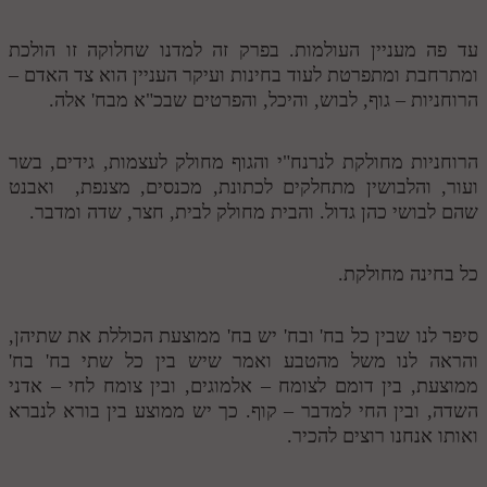
עד פה מעניין העולמות. בפרק זה למדנו שחלוקה זו הולכת
ומתרחבת ומתפרטת לעוד בחינות ועיקר העניין הוא צד האדם –
הרוחניות – גוף, לבוש, והיכל, והפרטים שבכ"א מבח' אלה.
הרוחניות מחולקת לנרנח"י והגוף מחולק לעצמות, גידים, בשר
ועור, והלבושין מתחלקים לכתונת, מכנסים, מצנפת, ואבנט
שהם לבושי כהן גדול. והבית מחולק לבית, חצר, שדה ומדבר.
כל בחינה מחולקת.
סיפר לנו שבין כל בח' ובח' יש בח' ממוצעת הכוללת את שתיהן,
והראה לנו משל מהטבע ואמר שיש בין כל שתי בח' בח'
ממוצעת, בין דומם לצומח – אלמוגים, ובין צומח לחי – אדני
השדה, ובין החי למדבר – קוף. כך יש ממוצע בין בורא לנברא
ואותו אנחנו רוצים להכיר.