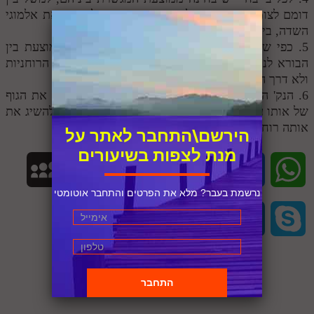
דומם לצומח יש את האלמוגים, בין הצומח לחי יש את אלמוגי
השדה, בין החי למדבר יש את הקוף
5. כפי שראינו במשל, כך גם ברוחניות יש בחי' ממוצעת בין
הבורא לנברא שהיא הרוחניות שבאדם. לכן רק דרך הרוחניות
ולא דרך הגדוף אפשר להתקשר לבורא
6. הנק' הרוחנית היא תמיד מעבר לחוקים שמנהלים את הגוף
של אותו עולם והיא נקראת אמונה ורק דרכה אפשר להשיג את
אותה רוחניות המקשרת בין המאציל לנאצל
הירשם\התחבר לאתר על
מנת לצפות בשיעורים
M
L
P
R
T
F
W
נרשמת בעבר? מלא את הפרטים והתחבר אוטומטי
y
i
i
e
w
a
h
S
V
P
T
O
S
S
n
n
d
i
c
a
h
i
r
u
u
k
p
k
t
d
t
e
t
a
b
i
m
t
y
a
e
e
i
t
b
s