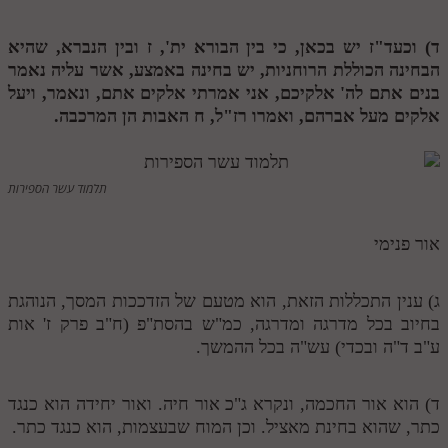
תלמוד עשר הספירות חלק יא
ד) וכעד"ז יש בכאן, כי בין הבורא ית',
ז
ובין הנברא, שהיא
הבחינה הכוללת הרוחניות, יש בחינה באמצע, אשר עליה נאמר
תלמוד עשר הספירות חלק יב
בנים אתם לה' אלקיכם, אני אמרתי אלקים אתם, ונאמר, ויעל
תלמוד עשר הספירות חלק יג
אלקים מעל אברהם, ואמרו רז"ל,
ח
האבות הן המרכבה.
תלמוד עשר הספירות חלק יד
תלמוד עשר הספירות חלק טו
תלמוד עשר הספירות
תלמוד עשר הספירות חלק טז
אור פנימי
בית שער הכוונות
אודות האתר
ג) ענין התכללות הזאת, הוא מטעם של הזדככות המסך, הנוהגת
בחיוב בכל מדרגה ומדרגה, כמ"ש בהסת"פ (ח"ב פרק ז' אות
אודות האתר
ע"ב ד"ה ובכדי) עש"ה בכל ההמשך.
בעל הסולם
ד) הוא אור החכמה, ונקרא ג"כ אור חיה. ואור יחידה הוא כנגד
אתר הבית
כתר, שהוא בחינת מאציל. וכן המוח שבעצמות, הוא כנגד כתר.