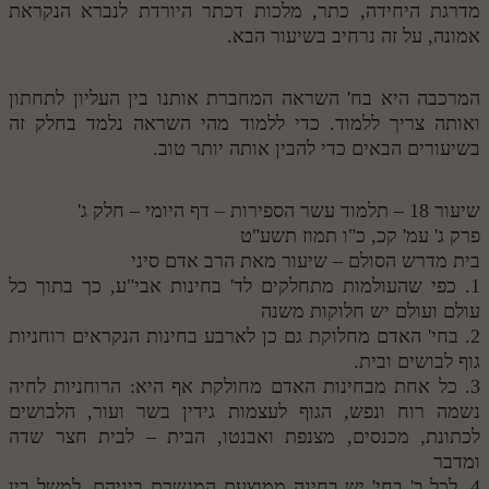
מדרגת היחידה, כתר, מלכות דכתר היורדת לנברא הנקראת
אמונה, על זה נרחיב בשיעור הבא.
המרכבה היא בח' השראה המחברת אותנו בין העליון לתחתון
ואותה צריך ללמוד. כדי ללמוד מהי השראה נלמד בחלק זה
בשיעורים הבאים כדי להבין אותה יותר טוב.
שיעור 18 – תלמוד עשר הספירות – דף היומי – חלק ג'
פרק ג' עמ' קכ, כ"ו תמוז תשע"ט
בית מדרש הסולם – שיעור מאת הרב אדם סיני
1. כפי שהעולמות מתחלקים לד' בחינות אבי"ע, כך בתוך כל
עולם ועולם יש חלוקות משנה
2. בחי' האדם מחלוקת גם כן לארבע בחינות הנקראים רוחניות
גוף לבושים ובית.
3. כל אחת מבחינות האדם מחולקת אף היא: הרוחניות לחיה
נשמה רוח ונפש, הגוף לעצמות גידין בשר ועור, הלבושים
לכתונת, מכנסים, מצנפת ואבנטו, הבית – לבית חצר שדה
ומדבר
4. לכל ב' בחי' יש בחינה ממוצעת המגשרת ביניהם, למשל בין