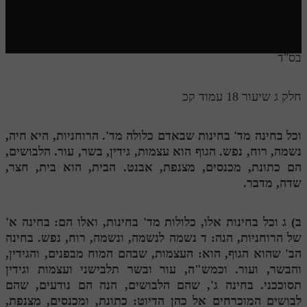
חלק י
חלק יא
חלק יב
בס"ד
חלק יג
חלק ג שיעור 18 עמוד קכ
חלק יד
חלק טו
וכל בחינה מד' בחינות שבאדם כלולה מד'. הרוחניות, היא חיה,
נשמה, רוח, נפש. הגוף הוא עצמות, גידין, בשר, עור. הלבושים,
חלק ט"ז
הם כתונת, מכנסים, מצנפת, אבנט. הבית, הוא בית, חצר,
בית שער הכוונות
שדה, מדבר.
שידור חי
ב)
ג
וכל בחינות אלו, כלולות מד' בחינות, ואלו הם: בחינה א'
של הרוחניות, הנה:
ד
נשמה לנשמה, ונשמה, רוח, נפש. בחינה
הזמן סט תע"ס
הב' שהוא הגוף, הוא: העצמות, שבהם המוח מבפנים, והגידין,
והבשר, ועור. וכמש"ה, עור ובשר תלבישני ועצמות וגידין
הזמן סט תלמוד עשר הספירות
תסוככני. בחינה ג', שהם הלבושים, הנה הם נודעים, שהם
ספרים להורדה
לבושים המוכרחים אל כהן הדיוט: כתונת, ומכנסים, מצנפת,