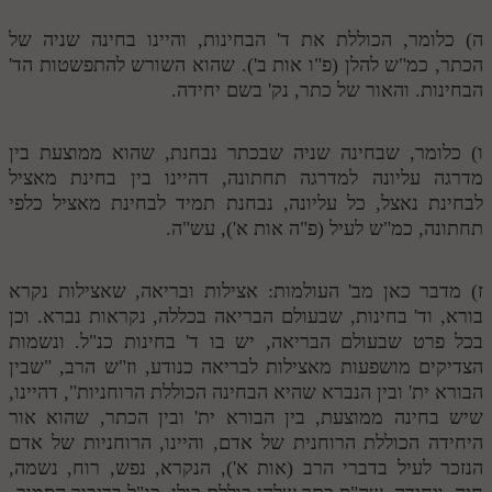
לאתר ספר הרב
ה) כלומר, הכוללת את ד' הבחינות, והיינו בחינה שניה של
דף היומי בזוהר הקדוש
הכתר, כמ"ש להלן (פ"ו אות ב'). שהוא השורש להתפשטות הד'
הבחינות. והאור של כתר, נק' בשם יחידה.
ו) כלומר, שבחינה שניה שבכתר נבחנת, שהוא ממוצעת בין
מדרגה עליונה למדרגה תחתונה, דהיינו בין בחינת מאציל
לבחינת נאצל, כל עליונה, נבחנת תמיד לבחינת מאציל כלפי
תחתונה, כמ"ש לעיל (פ"ה אות א'), עש"ה.
ז) מדבר כאן מב' העולמות: אצילות ובריאה, שאצילות נקרא
בורא, וד' בחינות, שבעולם הבריאה בכללה, נקראות נברא. וכן
בכל פרט שבעולם הבריאה, יש בו ד' בחינות כנ"ל. ונשמות
הצדיקים מושפעות מאצילות לבריאה כנודע, וז"ש הרב, "שבין
הבורא ית' ובין הנברא שהיא הבחינה הכוללת הרוחניות", דהיינו,
שיש בחינה ממוצעת, בין הבורא ית' ובין הכתר, שהוא אור
היחידה הכוללת הרוחנית של אדם, והיינו, הרוחניות של אדם
הנזכר לעיל בדברי הרב (אות א'), הנקרא, נפש, רוח, נשמה,