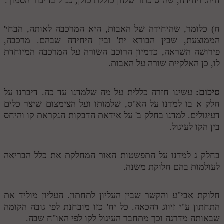
חיה. ויחידה, שה"ס כתר שלהן כוללת כולן, כנ"ל בדיבור הסמוך.
ח) כלומר, שהיחידה של האבות, היא המרכבה לאותה, הבחי'
הממוצעת, שבין הבורא ית' ובין היחידה שבהם. מרכבה,
פירושה השראה, כדמיון הרוכב השורה על המרכבה המיוחדת
לו, כן האלקיית שורה על האבות.
סיכום:
עשינו חזרה כללית על מה שלמדנו עד כה. דיברנו על
חלק א בו למדנו על הא"ס, שלמותו ועל הצימצום שיצר כלים
דעיגולים. למדנו בחלק ב' על אידאת הדבקות הנקראת קו והיחס
בין הקו לעיגול.
בחלק ג למדנו על התפשטות האור המחלקת את כלל הבריאה
לעולמות בהם חלוקת משנה.
חלוקת אבי"ע והקשר שבין העליון לתחתון. העליון מוליד את
התחתון ע"י זיווג דהכאה. כל יח' כזו מובחנת לפי גובה הקומה
שבאותה מדרגה וכך מתחבר העיגול לקו לפי האו"ח שבה.