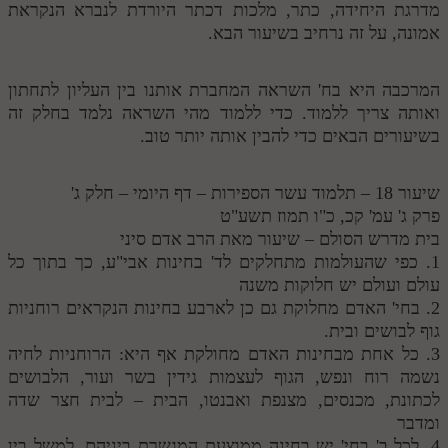
מדרגת היחידה, כתר, מלכות דכתר היורדת לנברא הנקראת
אמונה, על זה נרחיב בשיעור הבא.
המרכבה היא בח' השראה המחברת אותנו בין העליון לתחתון
ואותה צריך ללמוד. כדי ללמוד מהי השראה נלמד בחלק זה
בשיעורים הבאים כדי להבין אותה יותר טוב.
שיעור 18 – תלמוד עשר הספירות – דף היומי – חלק ג'
פרק ג' עמ' קכ, כ"ו תמוז תשע"ט
בית מדרש הסולם – שיעור מאת הרב אדם סיני
1. כפי שהעולמות מתחלקים לד' בחינות אבי"ע, כך בתוך כל
עולם ועולם יש חלוקות משנה
2. בחי' האדם מחלוקת גם כן לארבע בחינות הנקראים רוחניות
גוף לבושים ובית.
3. כל אחת מבחינות האדם מחולקת אף היא: הרוחניות לחיה
נשמה רוח ונפש, הגוף לעצמות גידין בשר ועור, הלבושים
לכתונת, מכנסים, מצנפת ואבנטו, הבית – לבית חצר שדה
ומדבר
4. לכל ב' בחי' יש בחינה ממוצעת המגשרת ביניהם, למשל בין