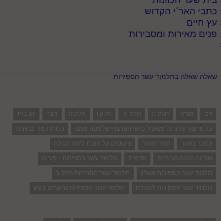
כתבי האר"י הקדוש
עץ חיים
פנים מאירות ומסבירות
שאלה שאלה בתלמוד עשר הספירות
דם
ושדה
חלק ה
חלק ה'
חלק ו
חלק ט
חצר
יש: בית
כל פרצוף עליון נק' מאציל כלפי הפרצוף שלמטה ממנו
כלולות מד' בחינות
כנזכר בזוהר
ספר הזוהר
ציטוטים על חובת לימוד קבלה
שבהם המוח מבפנים
תדמית
תלמוד עשר הספירות - פורים
תלמוד עשר הספירות אשלג
תלמוד עשר הספירות חלק ב
תלמוד עשר הספירות להורדה
תלמוד עשר הספירות שיעורים בעיון