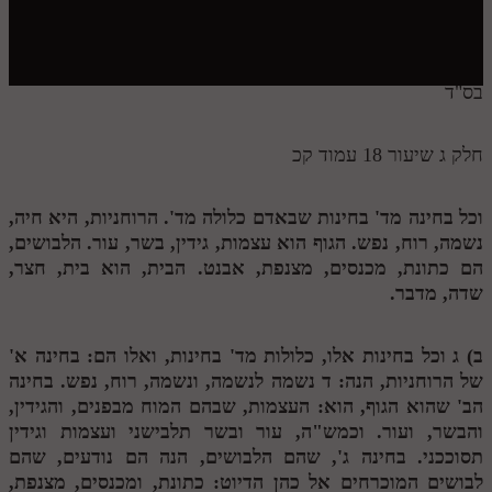
חלק י
חלק יא
חלק יב
בס"ד
חלק יג
חלק ג שיעור 18 עמוד קכ
חלק יד
חלק טו
וכל בחינה מד' בחינות שבאדם כלולה מד'. הרוחניות, היא חיה,
נשמה, רוח, נפש. הגוף הוא עצמות, גידין, בשר, עור. הלבושים,
חלק ט"ז
הם כתונת, מכנסים, מצנפת, אבנט. הבית, הוא בית, חצר,
בית שער הכוונות
שדה, מדבר.
שידור חי
ב)
ג
וכל בחינות אלו, כלולות מד' בחינות, ואלו הם: בחינה א'
של הרוחניות, הנה:
ד
נשמה לנשמה, ונשמה, רוח, נפש. בחינה
הזמן סט תע"ס
הב' שהוא הגוף, הוא: העצמות, שבהם המוח מבפנים, והגידין,
והבשר, ועור. וכמש"ה, עור ובשר תלבישני ועצמות וגידין
הזמן סט תלמוד עשר הספירות
תסוככני. בחינה ג', שהם הלבושים, הנה הם נודעים, שהם
ספרים להורדה
לבושים המוכרחים אל כהן הדיוט: כתונת, ומכנסים, מצנפת,