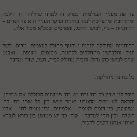
עד פה מעניין העולמות. בפרק זה למדנו שחלוקה זו הולכת
ומתרחבת ומתפרטת לעוד בחינות ועיקר העניין הוא צד האדם –
הרוחניות – גוף, לבוש, והיכל, והפרטים שבכ"א מבח' אלה.
הרוחניות מחולקת לנרנח"י והגוף מחולק לעצמות, גידים, בשר
ועור, והלבושין מתחלקים לכתונת, מכנסים, מצנפת, ואבנט
שהם לבושי כהן גדול. והבית מחולק לבית, חצר, שדה ומדבר.
כל בחינה מחולקת.
סיפר לנו שבין כל בח' ובח' יש בח' ממוצעת הכוללת את שתיהן,
והראה לנו משל מהטבע ואמר שיש בין כל שתי בח' בח'
ממוצעת, בין דומם לצומח – אלמוגים, ובין צומח לחי – אדני
השדה, ובין החי למדבר – קוף. כך יש ממוצע בין בורא לנברא
ואותו אנחנו רוצים להכיר.