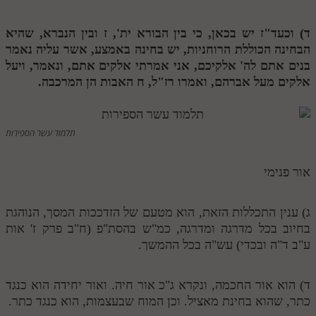
תלמוד עשר הספירות חלק יא
ד) וכעד"ז יש בכאן, כי בין הבורא ית',
ז
ובין הנברא, שהיא
הבחינה הכוללת הרוחניות, יש בחינה באמצע, אשר עליה נאמר
תלמוד עשר הספירות חלק יב
בנים אתם לה' אלקיכם, אני אמרתי אלקים אתם, ונאמר, ויעל
תלמוד עשר הספירות חלק יג
אלקים מעל אברהם, ואמרו רז"ל,
ח
האבות הן המרכבה.
תלמוד עשר הספירות חלק יד
תלמוד עשר הספירות חלק טו
תלמוד עשר הספירות
תלמוד עשר הספירות חלק טז
אור פנימי
בית שער הכוונות
אודות האתר
ג) ענין התכללות הזאת, הוא מטעם של הזדככות המסך, הנוהגת
בחיוב בכל מדרגה ומדרגה, כמ"ש בהסת"פ (ח"ב פרק ז' אות
אודות האתר
ע"ב ד"ה ובכדי) עש"ה בכל ההמשך.
בעל הסולם
ד) הוא אור החכמה, ונקרא ג"כ אור חיה. ואור יחידה הוא כנגד
אתר הבית
כתר, שהוא בחינת מאציל. וכן המוח שבעצמות, הוא כנגד כתר.