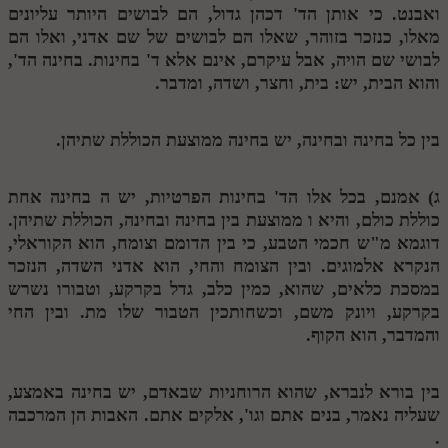
ואבנט. כי אותן הד' דכהן גדול, הם לבושים היותר עליונים
מנוע חיפוש בספרים
מאלו, כנזכר בזוהר, שאלו הם לבושים של שם אדני, ואלו הם
לבושי שם הויה, אבל עיקרם, אינם אלא ד' בחינות. בחינה הד',
תלמוד עשר הספירות בעיון
והוא הבית, יש: בית, וחצר, ושדה, ומדבר.
תלמוד עשר הספירות חלק א
בין כל בחינה ובחינה, יש בחינה ממוצעת הכוללת שתיהן.
תע"ס חלק ב' עיון
תע"ס חלק ג' עיון
ג) אמנם, בכל אלו הד' בחינות הפרטיות, יש
ה
בחינה אחת
כוללת כולם, והיא
ו
ממוצעת בין בחינה ובחינה, הכוללת שתיהן.
תלמוד עשר הספירות חלק ד
דוגמא מ"ש חכמי הטבע, כי בין הדומם וצומח, הוא הקוראלי,
תלמוד עשר הספירות חלק ה
הנקרא אלמוגים. ובין הצומח והחי, הוא אדני השדה, הנזכר
במסכת כלאים, שהוא, כמין כלב, גדל בקרקע, וטבורו נשרש
תלמוד עשר הספירות חלק ו
בקרקע, ויונק משם, וכשחותכין הטבור שלו מת. ובין החי
והמדבר, הוא הקוף.
תלמוד עשר הספירות חלק ז
תלמוד עשר הספירות חלק ח
בין בורא לנברא, שהוא הרוחניות שבאדם, יש בחינה באמצע,
תלמוד עשר הספירות חלק ט
שעליה נאמר, בנים אתם וגו', אלקים אתם. האבות הן המרכבה
.
תלמוד עשר הספירות חלק י