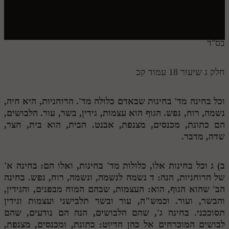
חלק י
חלק יא
חלק יב
בס"ד
חלק יג
חלק ג שיעור 18 עמוד קכ
חלק יד
חלק טו
וכל בחינה מד' בחינות שבאדם כלולה מד'. הרוחניות, היא חיה,
נשמה, רוח, נפש. הגוף הוא עצמות, גידין, בשר, עור. הלבושים,
חלק ט"ז
הם כתונת, מכנסים, מצנפת, אבנט. הבית, הוא בית, חצר,
בית שער הכוונות
שדה, מדבר.
שידור חי
ב)
ג
וכל בחינות אלו, כלולות מד' בחינות, ואלו הם: בחינה א'
של הרוחניות, הנה:
ד
נשמה לנשמה, ונשמה, רוח, נפש. בחינה
הזמן סט תע"ס
הב' שהוא הגוף, הוא: העצמות, שבהם המוח מבפנים, והגידין,
והבשר, ועור. וכמש"ה, עור ובשר תלבישני ועצמות וגידין
הזמן סט תלמוד עשר הספירות
תסוככני. בחינה ג', שהם הלבושים, הנה הם נודעים, שהם
ספרים להורדה
לבושים המוכרחים אל כהן הדיוט: כתונת, ומכנסים, מצנפת,