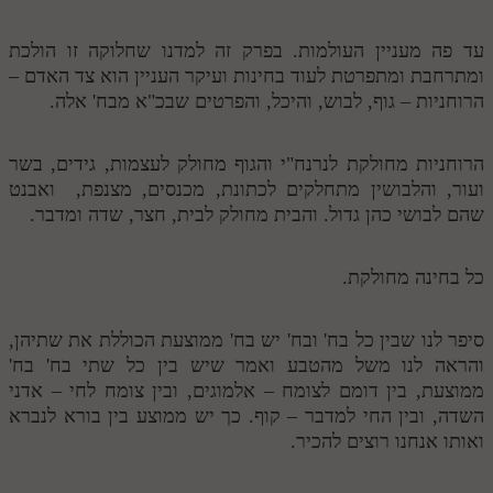
עד פה מעניין העולמות. בפרק זה למדנו שחלוקה זו הולכת
ומתרחבת ומתפרטת לעוד בחינות ועיקר העניין הוא צד האדם –
הרוחניות – גוף, לבוש, והיכל, והפרטים שבכ"א מבח' אלה.
הרוחניות מחולקת לנרנח"י והגוף מחולק לעצמות, גידים, בשר
ועור, והלבושין מתחלקים לכתונת, מכנסים, מצנפת, ואבנט
שהם לבושי כהן גדול. והבית מחולק לבית, חצר, שדה ומדבר.
כל בחינה מחולקת.
סיפר לנו שבין כל בח' ובח' יש בח' ממוצעת הכוללת את שתיהן,
והראה לנו משל מהטבע ואמר שיש בין כל שתי בח' בח'
ממוצעת, בין דומם לצומח – אלמוגים, ובין צומח לחי – אדני
השדה, ובין החי למדבר – קוף. כך יש ממוצע בין בורא לנברא
ואותו אנחנו רוצים להכיר.