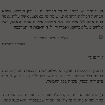
תלמוד עשר הספירות חלק יא
ד) וכעד"ז יש בכאן, כי בין הבורא ית',
ז
ובין הנברא, שהיא
הבחינה הכוללת הרוחניות, יש בחינה באמצע, אשר עליה נאמר
תלמוד עשר הספירות חלק יב
בנים אתם לה' אלקיכם, אני אמרתי אלקים אתם, ונאמר, ויעל
תלמוד עשר הספירות חלק יג
אלקים מעל אברהם, ואמרו רז"ל,
ח
האבות הן המרכבה.
תלמוד עשר הספירות חלק יד
תלמוד עשר הספירות חלק טו
תלמוד עשר הספירות
תלמוד עשר הספירות חלק טז
אור פנימי
בית שער הכוונות
אודות האתר
ג) ענין התכללות הזאת, הוא מטעם של הזדככות המסך, הנוהגת
בחיוב בכל מדרגה ומדרגה, כמ"ש בהסת"פ (ח"ב פרק ז' אות
אודות האתר
ע"ב ד"ה ובכדי) עש"ה בכל ההמשך.
בעל הסולם
ד) הוא אור החכמה, ונקרא ג"כ אור חיה. ואור יחידה הוא כנגד
אתר הבית
כתר, שהוא בחינת מאציל. וכן המוח שבעצמות, הוא כנגד כתר.