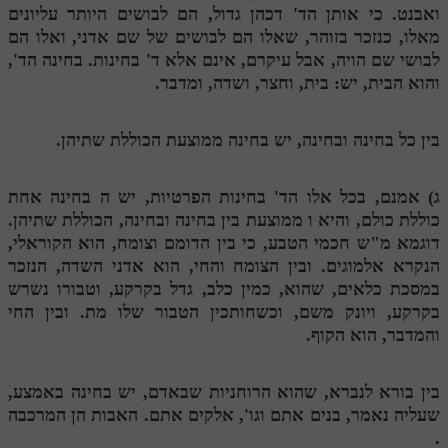
ואבנט. כי אותן הד' דכהן גדול, הם לבושים היותר עליונים
מנוע חיפוש בספרים
מאלו, כנזכר בזוהר, שאלו הם לבושים של שם אדני, ואלו הם
לבושי שם הויה, אבל עיקרם, אינם אלא ד' בחינות. בחינה הד',
תלמוד עשר הספירות בעיון
והוא הבית, יש: בית, וחצר, ושדה, ומדבר.
תלמוד עשר הספירות חלק א
בין כל בחינה ובחינה, יש בחינה ממוצעת הכוללת שתיהן.
תע"ס חלק ב' עיון
תע"ס חלק ג' עיון
ג) אמנם, בכל אלו הד' בחינות הפרטיות, יש
ה
בחינה אחת
כוללת כולם, והיא
ו
ממוצעת בין בחינה ובחינה, הכוללת שתיהן.
תלמוד עשר הספירות חלק ד
דוגמא מ"ש חכמי הטבע, כי בין הדומם וצומח, הוא הקוראלי,
תלמוד עשר הספירות חלק ה
הנקרא אלמוגים. ובין הצומח והחי, הוא אדני השדה, הנזכר
במסכת כלאים, שהוא, כמין כלב, גדל בקרקע, וטבורו נשרש
תלמוד עשר הספירות חלק ו
בקרקע, ויונק משם, וכשחותכין הטבור שלו מת. ובין החי
והמדבר, הוא הקוף.
תלמוד עשר הספירות חלק ז
תלמוד עשר הספירות חלק ח
בין בורא לנברא, שהוא הרוחניות שבאדם, יש בחינה באמצע,
תלמוד עשר הספירות חלק ט
שעליה נאמר, בנים אתם וגו', אלקים אתם. האבות הן המרכבה
.
תלמוד עשר הספירות חלק י