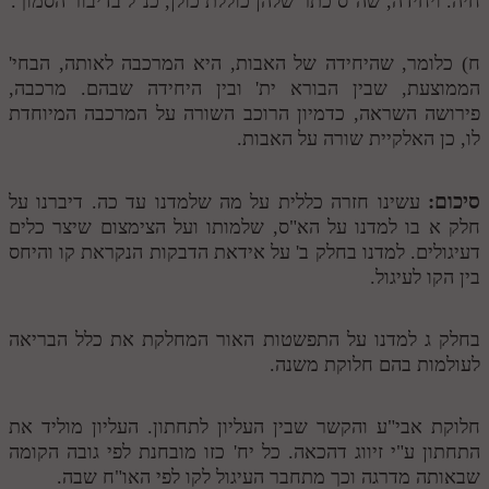
חיה. ויחידה, שה"ס כתר שלהן כוללת כולן, כנ"ל בדיבור הסמוך.
ח) כלומר, שהיחידה של האבות, היא המרכבה לאותה, הבחי'
הממוצעת, שבין הבורא ית' ובין היחידה שבהם. מרכבה,
פירושה השראה, כדמיון הרוכב השורה על המרכבה המיוחדת
לו, כן האלקיית שורה על האבות.
סיכום:
עשינו חזרה כללית על מה שלמדנו עד כה. דיברנו על
חלק א בו למדנו על הא"ס, שלמותו ועל הצימצום שיצר כלים
דעיגולים. למדנו בחלק ב' על אידאת הדבקות הנקראת קו והיחס
בין הקו לעיגול.
בחלק ג למדנו על התפשטות האור המחלקת את כלל הבריאה
לעולמות בהם חלוקת משנה.
חלוקת אבי"ע והקשר שבין העליון לתחתון. העליון מוליד את
התחתון ע"י זיווג דהכאה. כל יח' כזו מובחנת לפי גובה הקומה
שבאותה מדרגה וכך מתחבר העיגול לקו לפי האו"ח שבה.