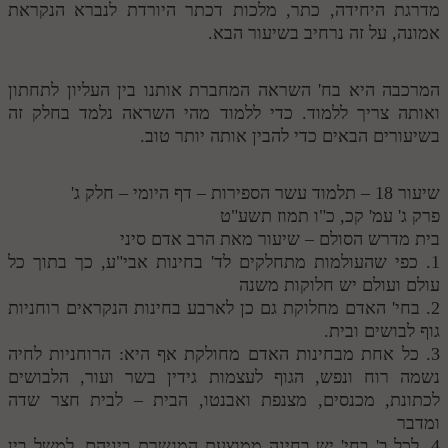
מדרגת היחידה, כתר, מלכות דכתר היורדת לנברא הנקראת
אמונה, על זה נרחיב בשיעור הבא.
המרכבה היא בח' השראה המחברת אותנו בין העליון לתחתון
ואותה צריך ללמוד. כדי ללמוד מהי השראה נלמד בחלק זה
בשיעורים הבאים כדי להבין אותה יותר טוב.
שיעור 18 – תלמוד עשר הספירות – דף היומי – חלק ג'
פרק ג' עמ' קכ, כ"ו תמוז תשע"ט
בית מדרש הסולם – שיעור מאת הרב אדם סיני
1. כפי שהעולמות מתחלקים לד' בחינות אבי"ע, כך בתוך כל
עולם ועולם יש חלוקות משנה
2. בחי' האדם מחלוקת גם כן לארבע בחינות הנקראים רוחניות
גוף לבושים ובית.
3. כל אחת מבחינות האדם מחולקת אף היא: הרוחניות לחיה
נשמה רוח ונפש, הגוף לעצמות גידין בשר ועור, הלבושים
לכתונת, מכנסים, מצנפת ואבנטו, הבית – לבית חצר שדה
ומדבר
4. לכל ב' בחי' יש בחינה ממוצעת המגשרת ביניהם, למשל בין