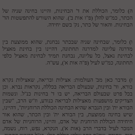
לאתר ספר הרב
ה) כלומר, הכוללת את ד' הבחינות, והיינו בחינה שניה של
דף היומי בזוהר הקדוש
הכתר, כמ"ש להלן (פ"ו אות ב'). שהוא השורש להתפשטות הד'
הבחינות. והאור של כתר, נק' בשם יחידה.
ו) כלומר, שבחינה שניה שבכתר נבחנת, שהוא ממוצעת בין
מדרגה עליונה למדרגה תחתונה, דהיינו בין בחינת מאציל
לבחינת נאצל, כל עליונה, נבחנת תמיד לבחינת מאציל כלפי
תחתונה, כמ"ש לעיל (פ"ה אות א'), עש"ה.
ז) מדבר כאן מב' העולמות: אצילות ובריאה, שאצילות נקרא
בורא, וד' בחינות, שבעולם הבריאה בכללה, נקראות נברא. וכן
בכל פרט שבעולם הבריאה, יש בו ד' בחינות כנ"ל. ונשמות
הצדיקים מושפעות מאצילות לבריאה כנודע, וז"ש הרב, "שבין
הבורא ית' ובין הנברא שהיא הבחינה הכוללת הרוחניות", דהיינו,
שיש בחינה ממוצעת, בין הבורא ית' ובין הכתר, שהוא אור
היחידה הכוללת הרוחנית של אדם, והיינו, הרוחניות של אדם
הנזכר לעיל בדברי הרב (אות א'), הנקרא, נפש, רוח, נשמה,