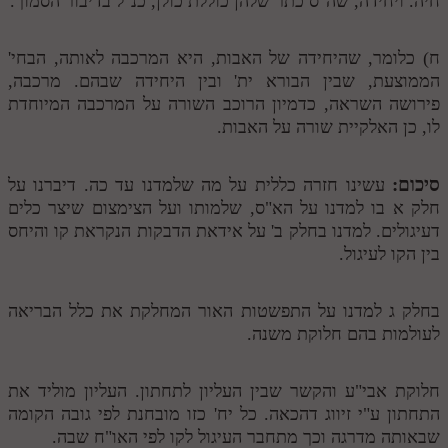
חיה. ויחידה, שה"ס כתר שלהן כוללת כולן, כנ"ל בדיבור הסמוך.
ח) כלומר, שהיחידה של האבות, היא המרכבה לאותה, הבחי'
הממוצעת, שבין הבורא ית' ובין היחידה שבהם. מרכבה,
פירושה השראה, כדמיון הרוכב השורה על המרכבה המיוחדת
לו, כן האלקיית שורה על האבות.
סיכום:
עשינו חזרה כללית על מה שלמדנו עד כה. דיברנו על
חלק א בו למדנו על הא"ס, שלמותו ועל הצימצום שיצר כלים
דעיגולים. למדנו בחלק ב' על אידאת הדבקות הנקראת קו והיחס
בין הקו לעיגול.
בחלק ג למדנו על התפשטות האור המחלקת את כלל הבריאה
לעולמות בהם חלוקת משנה.
חלוקת אבי"ע והקשר שבין העליון לתחתון. העליון מוליד את
התחתון ע"י זיווג דהכאה. כל יח' כזו מובחנת לפי גובה הקומה
שבאותה מדרגה וכך מתחבר העיגול לקו לפי האו"ח שבה.