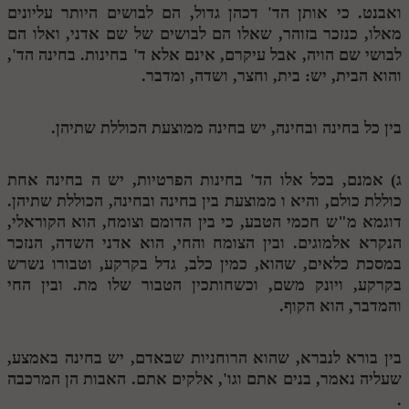
ואבנט. כי אותן הד' דכהן גדול, הם לבושים היותר עליונים
מנוע חיפוש בספרים
מאלו, כנזכר בזוהר, שאלו הם לבושים של שם אדני, ואלו הם
לבושי שם הויה, אבל עיקרם, אינם אלא ד' בחינות. בחינה הד',
תלמוד עשר הספירות בעיון
והוא הבית, יש: בית, וחצר, ושדה, ומדבר.
תלמוד עשר הספירות חלק א
בין כל בחינה ובחינה, יש בחינה ממוצעת הכוללת שתיהן.
תע"ס חלק ב' עיון
תע"ס חלק ג' עיון
ג) אמנם, בכל אלו הד' בחינות הפרטיות, יש
ה
בחינה אחת
כוללת כולם, והיא
ו
ממוצעת בין בחינה ובחינה, הכוללת שתיהן.
תלמוד עשר הספירות חלק ד
דוגמא מ"ש חכמי הטבע, כי בין הדומם וצומח, הוא הקוראלי,
תלמוד עשר הספירות חלק ה
הנקרא אלמוגים. ובין הצומח והחי, הוא אדני השדה, הנזכר
במסכת כלאים, שהוא, כמין כלב, גדל בקרקע, וטבורו נשרש
תלמוד עשר הספירות חלק ו
בקרקע, ויונק משם, וכשחותכין הטבור שלו מת. ובין החי
והמדבר, הוא הקוף.
תלמוד עשר הספירות חלק ז
תלמוד עשר הספירות חלק ח
בין בורא לנברא, שהוא הרוחניות שבאדם, יש בחינה באמצע,
תלמוד עשר הספירות חלק ט
שעליה נאמר, בנים אתם וגו', אלקים אתם. האבות הן המרכבה
.
תלמוד עשר הספירות חלק י