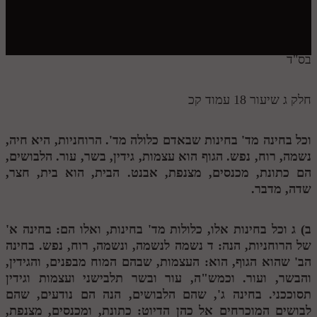
חלק י
חלק יא
חלק יב
בס"ד
חלק יג
חלק ג שיעור 18 עמוד קכ
חלק יד
חלק טו
וכל בחינה מד' בחינות שבאדם כלולה מד'. הרוחניות, היא חיה,
נשמה, רוח, נפש. הגוף הוא עצמות, גידין, בשר, עור. הלבושים,
חלק ט"ז
הם כתונת, מכנסים, מצנפת, אבנט. הבית, הוא בית, חצר,
בית שער הכוונות
שדה, מדבר.
שידור חי
ב)
ג
וכל בחינות אלו, כלולות מד' בחינות, ואלו הם: בחינה א'
של הרוחניות, הנה:
ד
נשמה לנשמה, ונשמה, רוח, נפש. בחינה
הזמן סט תע"ס
הב' שהוא הגוף, הוא: העצמות, שבהם המוח מבפנים, והגידין,
והבשר, ועור. וכמש"ה, עור ובשר תלבישני ועצמות וגידין
הזמן סט תלמוד עשר הספירות
תסוככני. בחינה ג', שהם הלבושים, הנה הם נודעים, שהם
ספרים להורדה
לבושים המוכרחים אל כהן הדיוט: כתונת, ומכנסים, מצנפת,