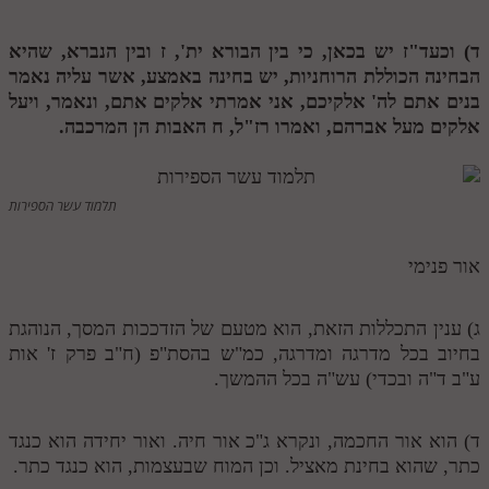
תלמוד עשר הספירות חלק יא
ד) וכעד"ז יש בכאן, כי בין הבורא ית',
ז
ובין הנברא, שהיא
הבחינה הכוללת הרוחניות, יש בחינה באמצע, אשר עליה נאמר
תלמוד עשר הספירות חלק יב
בנים אתם לה' אלקיכם, אני אמרתי אלקים אתם, ונאמר, ויעל
תלמוד עשר הספירות חלק יג
אלקים מעל אברהם, ואמרו רז"ל,
ח
האבות הן המרכבה.
תלמוד עשר הספירות חלק יד
תלמוד עשר הספירות חלק טו
תלמוד עשר הספירות
תלמוד עשר הספירות חלק טז
אור פנימי
בית שער הכוונות
אודות האתר
ג) ענין התכללות הזאת, הוא מטעם של הזדככות המסך, הנוהגת
בחיוב בכל מדרגה ומדרגה, כמ"ש בהסת"פ (ח"ב פרק ז' אות
אודות האתר
ע"ב ד"ה ובכדי) עש"ה בכל ההמשך.
בעל הסולם
ד) הוא אור החכמה, ונקרא ג"כ אור חיה. ואור יחידה הוא כנגד
אתר הבית
כתר, שהוא בחינת מאציל. וכן המוח שבעצמות, הוא כנגד כתר.