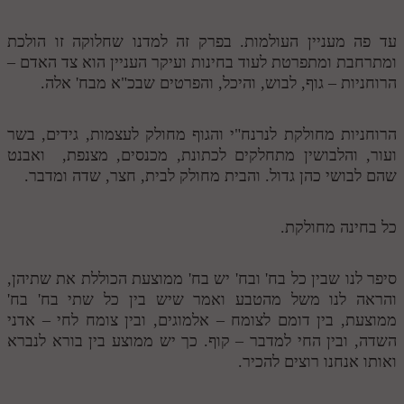
עד פה מעניין העולמות. בפרק זה למדנו שחלוקה זו הולכת
ומתרחבת ומתפרטת לעוד בחינות ועיקר העניין הוא צד האדם –
הרוחניות – גוף, לבוש, והיכל, והפרטים שבכ"א מבח' אלה.
הרוחניות מחולקת לנרנח"י והגוף מחולק לעצמות, גידים, בשר
ועור, והלבושין מתחלקים לכתונת, מכנסים, מצנפת, ואבנט
שהם לבושי כהן גדול. והבית מחולק לבית, חצר, שדה ומדבר.
כל בחינה מחולקת.
סיפר לנו שבין כל בח' ובח' יש בח' ממוצעת הכוללת את שתיהן,
והראה לנו משל מהטבע ואמר שיש בין כל שתי בח' בח'
ממוצעת, בין דומם לצומח – אלמוגים, ובין צומח לחי – אדני
השדה, ובין החי למדבר – קוף. כך יש ממוצע בין בורא לנברא
ואותו אנחנו רוצים להכיר.