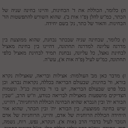
לאתר ספר הרב
ה) כלומר, הכוללת את ד' הבחינות, והיינו בחינה שניה של
דף היומי בזוהר הקדוש
הכתר, כמ"ש להלן (פ"ו אות ב'). שהוא השורש להתפשטות הד'
הבחינות. והאור של כתר, נק' בשם יחידה.
ו) כלומר, שבחינה שניה שבכתר נבחנת, שהוא ממוצעת בין
מדרגה עליונה למדרגה תחתונה, דהיינו בין בחינת מאציל
לבחינת נאצל, כל עליונה, נבחנת תמיד לבחינת מאציל כלפי
תחתונה, כמ"ש לעיל (פ"ה אות א'), עש"ה.
ז) מדבר כאן מב' העולמות: אצילות ובריאה, שאצילות נקרא
בורא, וד' בחינות, שבעולם הבריאה בכללה, נקראות נברא. וכן
בכל פרט שבעולם הבריאה, יש בו ד' בחינות כנ"ל. ונשמות
הצדיקים מושפעות מאצילות לבריאה כנודע, וז"ש הרב, "שבין
הבורא ית' ובין הנברא שהיא הבחינה הכוללת הרוחניות", דהיינו,
שיש בחינה ממוצעת, בין הבורא ית' ובין הכתר, שהוא אור
היחידה הכוללת הרוחנית של אדם, והיינו, הרוחניות של אדם
הנזכר לעיל בדברי הרב (אות א'), הנקרא, נפש, רוח, נשמה,