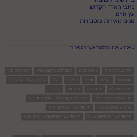
כתבי האר"י הקדוש
עץ חיים
פנים מאירות ומסבירות
שאלה שאלה בתלמוד עשר הספירות
בית שער הכוונות
בעל הסולם
המתלבש בניצוץ נברא
הרב אדם סיני
הרוחניות
והבשר
ושדה
חלק טו
כללי
לוח השאלות והתשובות
מאיר בו הא"ס
מהבריאה
מכנסים
סבב -ד'
פנים מאירות ומסבירות
קבלה מהמקור תלמוד עשר הספירות
שהנפש מתלבשת בה
תלמוד עשר הספירות ספר
תלמוד עשר הספירות שיעור
תלמוד עשר הספירות שיעורים בעיון