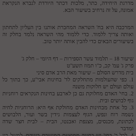
מדרגת היחידה, כתר, מלכות דכתר היורדת לנברא הנקראת
אמונה, על זה נרחיב בשיעור הבא.
המרכבה היא בח' השראה המחברת אותנו בין העליון לתחתון
ואותה צריך ללמוד. כדי ללמוד מהי השראה נלמד בחלק זה
בשיעורים הבאים כדי להבין אותה יותר טוב.
שיעור 18 – תלמוד עשר הספירות – דף היומי – חלק ג'
פרק ג' עמ' קכ, כ"ו תמוז תשע"ט
בית מדרש הסולם – שיעור מאת הרב אדם סיני
1. כפי שהעולמות מתחלקים לד' בחינות אבי"ע, כך בתוך כל
עולם ועולם יש חלוקות משנה
2. בחי' האדם מחלוקת גם כן לארבע בחינות הנקראים רוחניות
גוף לבושים ובית.
3. כל אחת מבחינות האדם מחולקת אף היא: הרוחניות לחיה
נשמה רוח ונפש, הגוף לעצמות גידין בשר ועור, הלבושים
לכתונת, מכנסים, מצנפת ואבנטו, הבית – לבית חצר שדה
ומדבר
4. לכל ב' בחי' יש בחינה ממוצעת המגשרת ביניהם, למשל בין